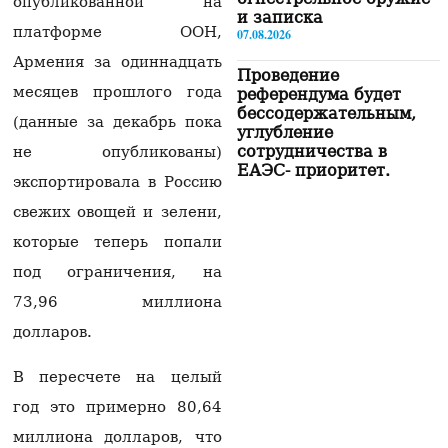
опубликованной на
и записка
платформе ООН,
07.08.2026
Армения за одиннадцать
Проведение
месяцев прошлого года
референдума будет
бессодержательным,
(данные за декабрь пока
углубление
сотрудничества в
не опубликованы)
ЕАЭС- приоритет.
экспортировала в Россию
Пашинян
07.08.2026
свежих овощей и зелени,
которые теперь попали
«Сильная Армения»
покинет здание НС в
под ограничения, на
15:00 и отправится в
73,96 миллиона
Эчмиадзин
07.08.2026
долларов.
«Будем вынуждены
В пересчете на целый
рекомендовать нашим
гражданам не
год это примерно 80,64
посещать Армению»:
миллиона долларов, что
российская сторона