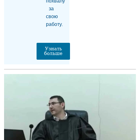
похвалу
требует бизнесмен?
05.08.2026
за
свою
«Коммерсант»: Какая
работу.
связь между
армянской водой и
совместным с Ираном
проектом «газ в обмен
Узнать
на электроэнергию»?
больше
05.08.2026
РИА «Дагестан»:
Пресечена попытка
ввоза нелегальной
армянской продукции
в Дагестан
05.08.2026
Тело гендиректора
сети супермаркетов
найдено в одном из
офисов в Ереване –
СМИ
05.08.2026