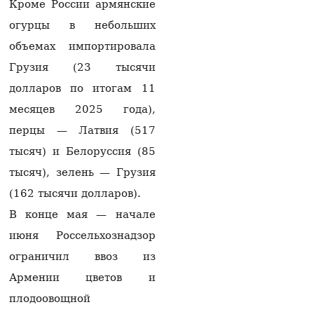
$2,5 млн и отмывания
Кроме России армянские
денег в особо крупном
огурцы в небольших
размере со стороны
Гагика Царукяна и
объемах импортировала
Седрака Арутюняна
06.08.2026
Грузия (23 тысячи
долларов по итогам 11
Глава фракции блока
«Сильная Армения»:
месяцев 2025 года),
Завтра нас с 16:00 в
перцы — Латвия (517
парламенте не будет
06.08.2026
тысяч) и Белоруссия (85
тысяч), зелень — Грузия
«Мне казалось, что
они одумаются, но они
(162 тысячи долларов).
продолжают»:
В конце мая — начале
Карапетян — об
уголовном
июня Россельхознадзор
преследовании
представителей
ограничил ввоз из
духовенства (видео)
Армении цветов и
06.08.2026
плодоовощной
На АЗС в Армавирской