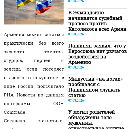
07.08.2026
В Эчмиадзине
начинается судебный
процесс против
Католикоса всех Армян
07.08.2026
Армения может остаться
практически без всего
Пашинян заявил, что у
Евросоюза нет рычагов
экспорта томатов,
воздействия на
огурцов, перцев и
Армению
07.08.2026
зелени, если потеряет
главного их покупателя в
Мишустин «на ногах»
пообщался с
лице России, подсчитало
Пашиняном слушать
РИА Новости по данным
статью
07.08.2026
платформы ООН
У могил родителей
Comtrade.
обнаружены тело
Согласно статистике,
мужчины,
огнестрельное оружие