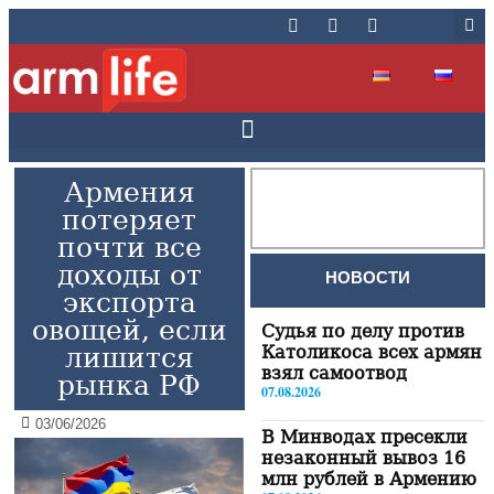
Армения
потеряет
почти все
доходы от
НОВОСТИ
экспорта
овощей, если
Судья по делу против
лишится
Католикоса всех армян
взял самоотвод
рынка РФ
07.08.2026
03/06/2026
В Минводах пресекли
незаконный вывоз 16
млн рублей в Армению