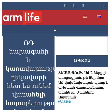
ՌԴ
նախագահի
և
ԼՐԱՀՈՍ
կառավարության
ՏԵՍԱՆՅՈւԹ․ Աժ-ն ձերը չէ,
ղեկավարի
ասոցացիան, թե ձեր մոտ
ԱԺ փոխնախագահ պետք է
հետ ես ունեմ
աշխատի Վարդևանյանը,
տեղին չէ. Մամիկոն
վստահելի
Ասլանյան
հարաբերություններ.
07.08.2026