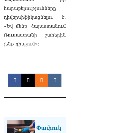
լրագրողը՝ Էդգար
հարաբերությունները
Ղազարյանին
07.08.2026
դիվերսիֆիկացնելու է.
«Եվ մենք Հայաստանում
ՏԵՍԱՆՅՈւԹ․ Փաշինյանը
հայտարարել է, որ
Ռուսաստանի շահերին
Եվրամիությունը
չենք դիպչում»։
Հայաստանի վրա
ազդեցության լծակներ
չունի
07.08.2026
ՏԵՍԱՆՅՈւԹ․ «Ցավոք,
լոգիստիկ խնդիրների
պատճառով մեր
փոխադարձ առևտրի
ծավալն այնքան էլ մեծ չէ»․
Նիկոլ Փաշինյանը՝
Ղրղզստանի նախագահին
07.08.2026
Փափուկ
Տիկի՜ն Ղազարյան, ցույց