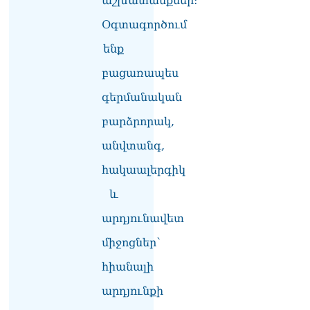
աշխատանքներ:
Փաշինյանը հասկացրել է,
որ Հայաստանին
Օգտագործում
Եվրամիության հետ
ենք
մերձեցման մղել է
Լուկաշենկոն
բացառապես
07.08.2026
գերմանական
ՀՀ–ի համար ԵԱՏՄ–ի հետ
համագործակցության
բարձրորակ,
խորացումը
անվտանգ,
առաջնահերթություն է.
Փաշինյան
հակաալերգիկ
07.08.2026
և
ՀԲԸՄ-ն կոչ է անում
կասեցնել քրեական
արդյունավետ
վարույթը, որը հակասում է
մեր պատմական
միջոցներ՝
ավանդույթներին
հիանալի
07.08.2026
արդյունքի
Քննչական կոմիտեն
արձագանքել է Աննա