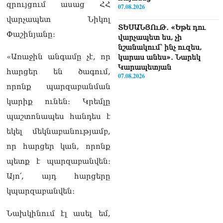
զրույցում ասաց ՀՀ
07.08.2026
վարչապետ Նիկոլ
ՏԵՍԱՆՅՈւԹ․ «Եթե դու
Փաշինյանը։
վարչապետ ես, չի
նշանակում՝ ինչ ուզես,
«Առաջին անգամը չէ, որ
կարաս անես»․ Նարեկ
Կարապետյան
հարցեր են ծագում,
07.08.2026
որոնք պարզաբանման
Խայտառակություն է, մի
կարիք ունեն։ Կրեմլը
հատ ուշադիր լսեք՝
պաշտոնապես հանդես է
Ամենայն Հայոց
Կաթողիկոսի դատ.
եկել մեկնաբանությամբ,
Տիգրան Աբրահամյան
07.08.2026
որ հարցեր կան, որոնք
պետք է պարզաբանվեն։
ՏԵՍԱՆՅՈւԹ․ «Վեհափառ,
վեհափառ»
Այո՛, այդ հարցերը
վանկարկումների ու
կպարզաբանվեն։
հավատավոր ժողովրդի
հոծ բազմության միջով
Նախկինում էլ ասել եմ,
Կաթողիկոսը մտավ