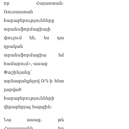
դատարան
որ Հայաստան-
07.08.2026
Ռուսաստան
Ռուսաստանում հայտնել
հարաբերությունները
են, որ կանխել են
տրանսֆորմացիայի
Հայաստան 16 մլն ռուբլու
ապօրինի արտահանումը
փուլում են, ես դա
07.08.2026
դրական
Ուղիղ միացում․ ԱՄՈԹԻ
տրանսֆորմացիա եմ
ՕՐ․ Կաթողիկոսի գործով
համարում»,-ասաց
դատական առաջին նիստը
07.08.2026
Փաշինյանը՝
արձագանքելով ՌԴ-ի հետ
ՏԵՍԱՆՅՈւԹ․ «Այսօր ձեզ
համար ազգային ամոթի
լարված
օ՞ր է»․ լրագրողը՝ ՔՊ-
հարաբերությունների
ական պատգամավոր
Ռուզաննա Երեմյանին
վերաբերյալ հարցին։
07.08.2026
Նա ասաց, թե
ՏԵՍԱՆՅՈւԹ․ «Հնարավո՞ր
է զրկվեք մանդատից»․
Հայաստանն իր