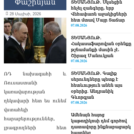
Փաշինյան
ՏԵՍԱՆՅՈւԹ․ Սկսեցին
հնչել զանգերը, երբ
28 Մայիսի, 2026
Վեհափառն աջակիցների
հետ մտավ Մայր Տաճար
07.08.2026
ՏԵՍԱՆՅՈւԹ․
Հակասաֆարովյան օրենքը
թշնամանքի մասին չէ.
Շիրազ Մանուկյան
07.08.2026
ՏԵՍԱՆՅՈւԹ․ Գալիք
ՌԴ նախագահի և
սերունդները պետք է
Ռուսաստանի
հետևություն անեն այս
օրերից․ Անդրանիկ
կառավարության
Գևորգյան
ղեկավարի հետ ես ունեմ
07.08.2026
վստահելի
Ամենայն հայոց
հարաբերություններ,
կաթողիկոսի դեմ գործով
դատավորը ինքնաբացարկ
լրագրողների հետ
հայտնեց