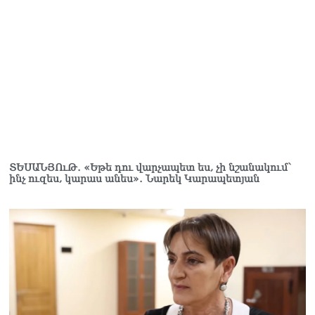
և նրա հոգևոր
առաքելության դեմ
ուղղված ՀՀ
իշխանությունների
գործողությունները
հակասահմանադրական
են և հակազգային. ՀՅԴ
Բյուրո
07.08.2026
Ծնողների շիրիմի մոտ
հայտնաբերել է
ՏԵՍԱՆՅՈւԹ․ «Եթե դու վարչապետ ես, չի նշանակում՝
ինչ ուզես, կարաս անես»․ Նարեկ Կարապետյան
տղամարդու մшրմին,
հրшզեն և նшմшկ
07.08.2026
ՏԵՍԱՆՅՈւԹ․ ՔՊ-ն այսօր
դատում է ձեր խիղճը,
նրանց, ովքեր Հուդայի
ճանապարհով չեն գնացել.
Գառնիկ Դավթյան
07.08.2026