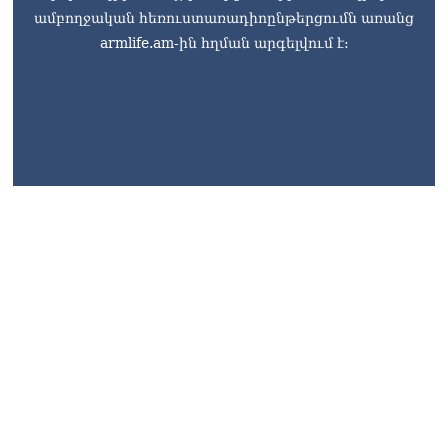
ամբողջական հեռուստառադիոընթերցումն առանց
armlife.am-ին հղման արգելվում է:
armlife@internet.ru