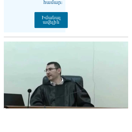
համար։
Հակոբյանին
07.08.2026
Իմանալ
ավելին
Նիկոլ Փաշինյանի քավոր
մարզպետն ավելի քան 5
տարում ոչ մի ասուլիս չի
տվել. Ոսկան Սարգսյան
07.08.2026
ՄԱԿ Գլխավոր
քարտուղարի ուղերձը
Փաշինյանին
արտահայտում է թերեւս
համաշխարհային
անցուդարձում շատ բան
որոշող կենտրոնների
տրամադրություններ
07.08.2026
Դուք էլ մի դատվեք, դուք
մի անգամ դատվել եք.
Ղազինյանը՝ ՔՊ–ականին