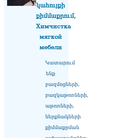
տվե՜ք այն էջը, որտեղ
կահույքի
գրված է Ուժեղ
Հայաստանի անունը, չեք
քիմմաքրում,
կարող, որովհետև նման էջ
այդ զեկույցում գոյություն
Химчистка
չունի. Ղահրամանյանը՝
мягкой
Ղազարյանի
հայտարարության մասին
мебели
07.08.2026
ՏԵՍԱՆՅՈւԹ․ Իմ
Կատարում
ընտանիքը փող չունի, իմ
ենք
աշխատավարձով է
ապրում. Թագուհի
բազմոցների,
Ղազարյանը հուզվեց
07.08.2026
բազկաթոռների,
Ինչու ԱՄՆ նախագահ
աթոռների,
Թրամփը Ուկրաինային
ներքնակների
«Պատրիոտ» հրթիռներ չի
տրամադրի
քիմմաքրման
07.08.2026