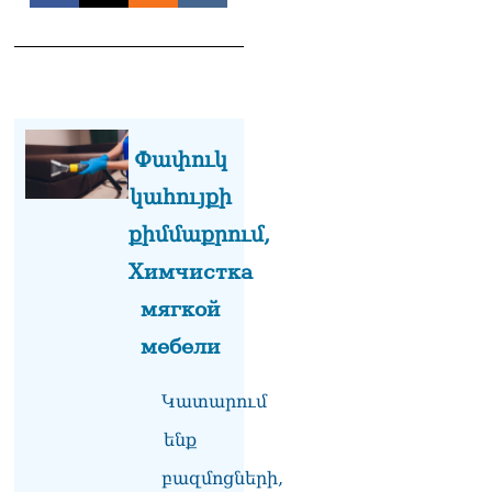
ամսվա մեջ ՀՀ-ն 29 800-ից
ո՞նց դարձավ 29 743 քկմ
06.08.2026
ՏԵՍԱՆՅՈւԹ․ «Մենք մեր
խոսքը դեռ կասենք»․
Դավիթ Իշխանյան
Փափուկ
06.08.2026
կահույքի
ՏԵՍԱՆՅՈւԹ․ Աբսուրդ
մեկ՝ դատարանը ո՞նց
քիմմաքրում,
կարող է միջամտել
Химчистка
Եկեղեցու գործին, մի հատ
էլ ասում են՝ չի կատարվում
мягкой
վճիռը
06.08.2026
мебели
Նորապատում գործող
բենզալցակայանում
Կատարում
պայթյուն է տեղի ունեցել.
ենք
կան վիրավորներ
06.08.2026
բազմոցների,