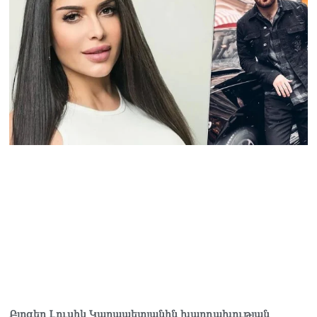
աշխատանքը
06.08.2026
Փաշինյանը
պաշտոնյաներին կոչ արեց
վերանայել աշխատանքի
մոտեցումները և
բարձրացնել
կառավարության
արդյունավետությունը
06.08.2026
Ռուսաստանից Հայաստան
Ադրբեջանի տարածքով
կուղարկեն ցորենի նոր
խմբաքանակ
06.08.2026
Ուղիղ միացում․ ՀՀ
կառավարության
հերթական նիստը
06.08.2026
Բլոգեր Լուսիկ Կարապետյանին խարդախության