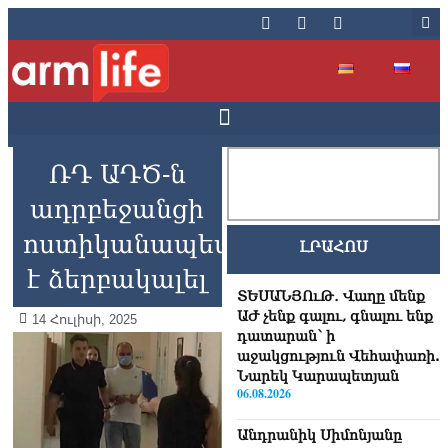
ՌԴ ԱԴԾ-ն
ադրբեջանցի
ոստիկանապետի
ԼՐԱՀՈՍ
է ձերբակալել
ՏԵՍԱՆՅՈւԹ․ Վաղը մենք
ԱԺ չենք գալու, գնալու ենք
14 Հուլիսի, 2025
դատարան՝ ի
աջակցություն Վեհափառի.
Նարեկ Կարապետյան
06.08.2026
Անդրանիկ Սիմոնյանը