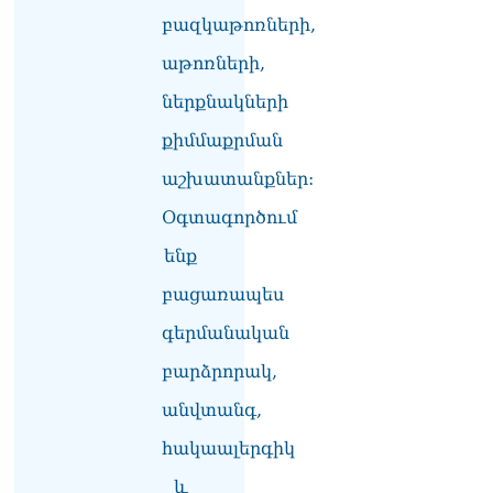
Բաքվի վերաքննիչ
բազկաթոռների,
դատարանն անփոփոխ է
թողել հայ գերիների
աթոռների,
դատավճիռները
ներքնակների
06.08.2026
քիմմաքրման
ՌԴ-ի և Հայաստանի միջև
ապրանքաշրջանառությունը
աշխատանքներ:
կտրուկ նվազում է․
Օվերչուկ
Օգտագործում
06.08.2026
ենք
Մոսկվան և Երևանը
բացառապես
քննարկում են
Ռուսաստանի գլխավոր
գերմանական
հյուպատոսության
բացումը Կապանում
բարձրորակ,
06.08.2026
անվտանգ,
Երևանում
հակաալերգիկ
դшնшկшհшրվшծ 30-ամյա
տղամարդը ծանր
և