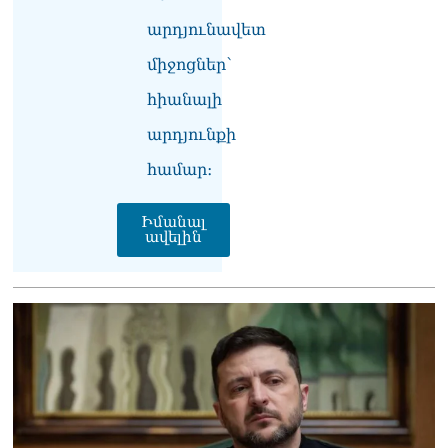
վիճակում տեղափոխվել է
հիվանդանոց
արդյունավետ
06.08.2026
միջոցներ՝
Չեմ կարող մեկնաբանել
հիանալի
Հաջիևի խոսքը. ասել ենք,
որ Սահմանադրության
արդյունքի
նախագիծ ենք մշակում.
նախարար Գալյան
համար։
06.08.2026
Իմանալ
Նիկոլ Փաշինյանը մեկնել է
ավելին
Ղրղզստանի
Հանրապետություն
06.08.2026
ՏԵՍԱՆՅՈւԹ․
Սրբազանների, Սամվել
Կարապետյանի
կալանքները եղել են
ապօրինի, չեք կարող իմ
հետ չհամաձայնվել․ Արամ
Վարդևանյան