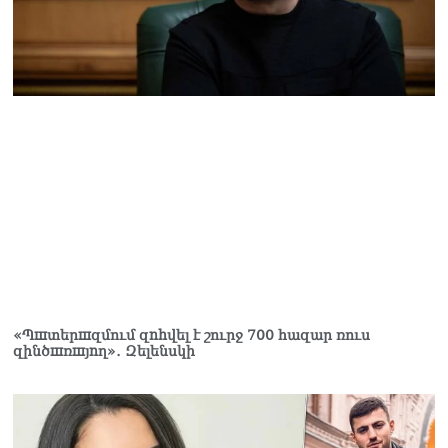
06.08.2026
Ամենայն Հայոց
Կաթողիկոսը և 6
եպիսկոպոսները
մասնակցելու են
դատական առաջին
նիստին
06.08.2026
Վահագ Մարտիրոսյանը
որոնվում է որպես անհետ
կորած
06.08.2026
ԱԳՆ-ն 1 մլն դոլար
կստանա արտերկրում
«Պшտերшզմում զnhվել է շուրջ 700 հազար ռուս
Անկախության 35–ամյակի
զինծшռшյnղ»․ Զելենսկի
միջոցառումների համար
06.08.2026
Ուղիղ միացում․ Ազգային
ժողովը շարոնակում է իր