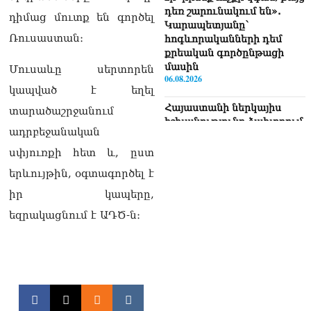
դեռ շարունակում են».
դիմաց մուտք են գործել
Կարապետյանը՝
Ռուսաստան։
հոգևորականների դեմ
քրեական գործընթացի
մասին
Մուսաևը սերտորեն
06.08.2026
կապված է եղել
Հայաստանի ներկայիս
տարածաշրջանում
իշխանությունը ձախողում
ադրբեջանական
է թե՛ երկրի ներսում
ազգային
սփյուռքի հետ և, ըստ
համերաշխության
երևույթին, օգտագործել է
պահպանման, թե՛
արտաքին ճակատում հայ
իր կապերը,
ժողովրդի շահերի
եզրակացնում է ԱԴԾ-ն։
պաշտպանության գործը․
Մարիաննա
Ղահրամանյան
06.08.2026
Եթե ուզում եք՝ ռեբուսը
լուծենք, ասեք՝ մի քանի