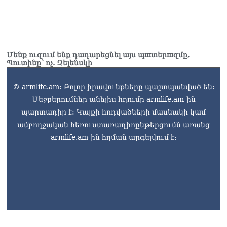
«Ժողովուրդ». Ալեն
Սիմոնյանի ընտանիքը
լքում է կառավարական
ամառանոցը
06.08.2026
Մենք ուզում ենք դադարեցնել այս պшտերшզմը,
Պուտինը՝ ոչ. Զելենսկի
«Ժողովուրդ».
Իշխանությունները լուծել
© armlife.am: Բոլոր իրավունքները պաշտպանված են:
են Կոտայքի մարզպետի
թեկնածուի հարցը
Մեջբերումներ անելիս հղումը armlife.am-ին
06.08.2026
պարտադիր է: Կայքի հոդվածների մասնակի կամ
ամբողջական հեռուստառադիոընթերցումն առանց
armlife.am-ին հղման արգելվում է: