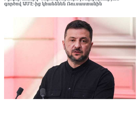
գործով ԱՄԷ-ից կհանձնեն Ռուսաստանին
Երկար ժամանակ լույս չի
լինելու Երևանում և բոլոր
մարզերում
06.08.2026
«Հրապարակ». Մեղրին
կարեւոր է` չի կարելի
«պռավալ տալ. Կենաց
մահու կռիվ ենք տալու»
06.08.2026
«Հրապարակ». Իրավունք
չունեն իրենց
վիրավորվածությունը
ցույց տալ
06.08.2026
«Հրապարակ». ՔՊ
հնաբնակները խիստ
հիասթափված են նորերից
06.08.2026