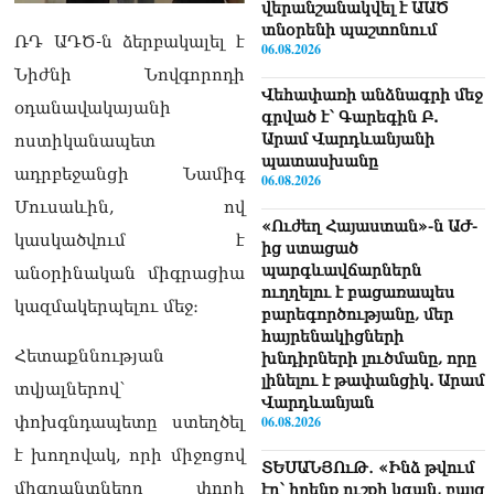
վերանշանակվել է ԱԱԾ
տնօրենի պաշտոնում
ՌԴ ԱԴԾ-ն ձերբակալել է
06.08.2026
Նիժնի Նովգորոդի
Վեհափառի անձնագրի մեջ
օդանավակայանի
գրված է՝ Գարեգին Բ.
Արամ Վարդևանյանի
ոստիկանապետ
պատասխանը
ադրբեջանցի Նամիգ
06.08.2026
Մուսաևին, ով
«Ուժեղ Հայաստան»-ն ԱԺ-
կասկածվում է
ից ստացած
պարգևավճարներն
անօրինական միգրացիա
ուղղելու է բացառապես
կազմակերպելու մեջ։
բարեգործությանը, մեր
հայրենակիցների
Հետաքննության
խնդիրների լուծմանը, որը
լինելու է թափանցիկ. Արամ
տվյալներով՝
Վարդևանյան
փոխգնդապետը ստեղծել
06.08.2026
է խողովակ, որի միջոցով
ՏԵՍԱՆՅՈւԹ․ «Ինձ թվում
միգրանտները փողի
էր՝ իրենք ուշքի կգան, բայց