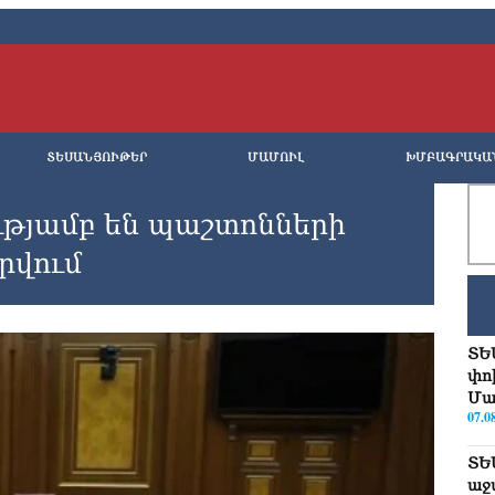
ՏԵՍԱՆՅՈՒԹԵՐ
ՄԱՄՈՒԼ
ԽՄԲԱԳՐԱԿԱ
ւթյամբ են պաշտոնների
րվում
ՏԵ
փո
Մա
07.0
ՏԵ
աջ