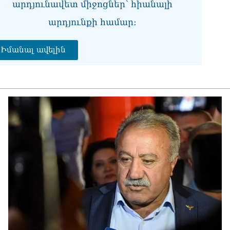
07.0
արդյունավետ միջոցներ՝ հիանալի
արդյունքի համար։
ՏԵ
Հո
07.0
Իմանալ ավելին