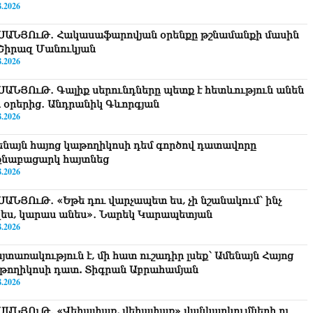
8.2026
ՍԱՆՅՈւԹ․ Հակասաֆարովյան օրենքը թշնամանքի մասին
. Շիրազ Մանուկյան
8.2026
ՍԱՆՅՈւԹ․ Գալիք սերունդները պետք է հետևություն անեն
ս օրերից․ Անդրանիկ Գևորգյան
8.2026
ենայն հայոց կաթողիկոսի դեմ գործով դատավորը
քնաբացարկ հայտնեց
8.2026
ՍԱՆՅՈւԹ․ «Եթե դու վարչապետ ես, չի նշանակում՝ ինչ
զես, կարաս անես»․ Նարեկ Կարապետյան
8.2026
յտառակություն է, մի հատ ուշադիր լսեք՝ Ամենայն Հայոց
թողիկոսի դատ. Տիգրան Աբրահամյան
8.2026
ՍԱՆՅՈւԹ․ «Վեհափառ, վեհափառ» վանկարկումների ու