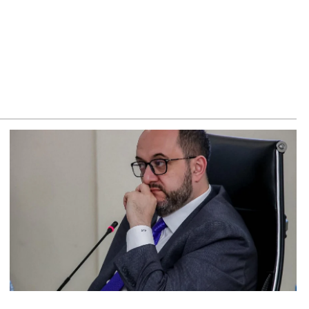
8.2026
ՍԱՆՅՈւԹ․ ՔՊ-ն այսօր դատում է ձեր խիղճը, նրանց, ովքեր
ւդայի ճանապարհով չեն գնացել. Գառնիկ Դավթյան
8.2026