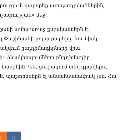
07.0
ադրություն դարձրեք առաջադրվածներին,
աչափության» մեջ:
ՀՀ
առ
07.0
 քանի ամիս առաջ քպականներն էլ
աշինյանի բոլոր քայլերը, նույնիսկ
ՀԲ
հա
րձակվում ընդդիմադիրների վրա,
07.0
ի» ձևակերպումները ընդդիմադիր
Քն
հասցեին: Դե, ցուցակում տեղ գրավելու,
07.0
ե, պաշտոններն էլ անսահմանափակ չեն: Հա,
Նի
մի 
07.0
ՄԱ
ար
շա
07.0
Դո