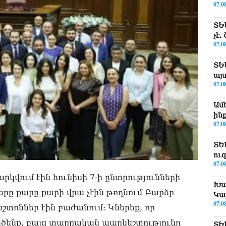
07.0
ՏԵ
չէ
07.0
ՏԵ
այ
07.0
Ամ
ին
07.0
ՏԵ
ու
07.0
արկվում էին հունիսի 7-ի ընտրությունների
Խա
ները քարը քարի վրա չէին թողնում Բարձր
Կա
07.0
շտոններ էին բաժանում: Կներեք, որ
ծենք, բայց տարրական պարկեշտությունը
ՏԵ