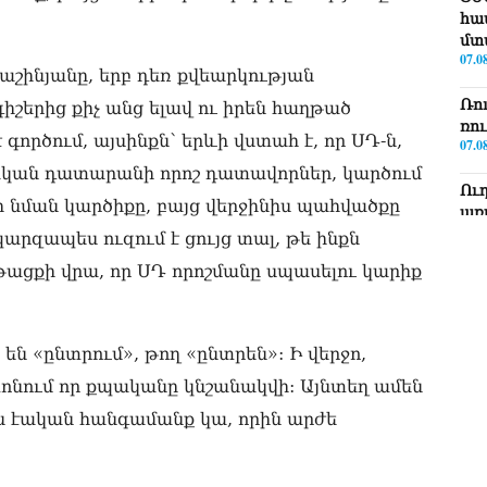
հա
մտ
07.0
Փաշինյանը, երբ դեռ քվեարկության
Ռո
գիշերից քիչ անց ելավ ու իրեն հաղթած
ռո
է գործում, այսինքն՝ երևի վստահ է, որ ՍԴ-ն,
07.0
րական դատարանի որոշ դատավորներ, կարծում
Ու
 նման կարծիքը, բայց վերջինիս պահվածքը
առ
07.0
արզապես ուզում է ցույց տալ, թե ինքն
ացքի վրա, որ ՍԴ որոշմանը սպասելու կարիք
ՏԵ
լր
07.0
են «ընտրում», թող «ընտրեն»: Ի վերջո,
ՏԵ
Էդ
ոնում որ քպականը կնշանակվի: Այնտեղ ամեն
07.0
կաս էական հանգամանք կա, որին արժե
ՏԵ
Հա