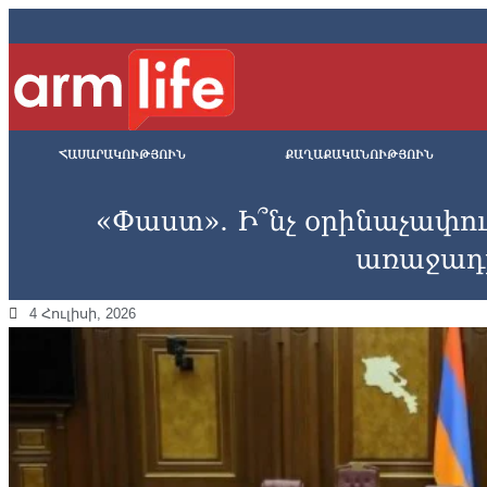
ՀԱՍԱՐԱԿՈՒԹՅՈՒՆ
ՔԱՂԱՔԱԿԱՆՈՒԹՅՈՒՆ
«Փաստ». Ի՞նչ օրինաչափո
առաջադ
4 Հուլիսի, 2026