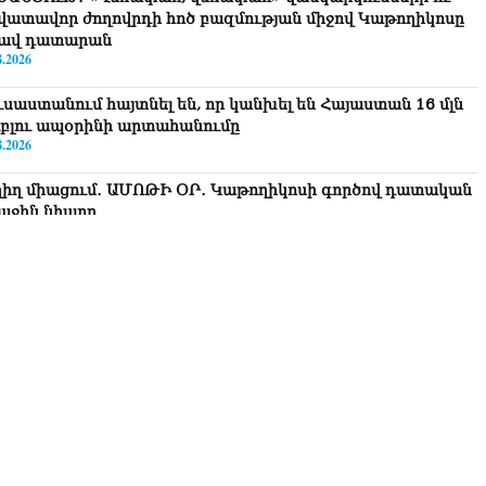
վատավոր ժողովրդի հոծ բազմության միջով Կաթողիկոսը
ավ դատարան
8.2026
ւսաստանում հայտնել են, որ կանխել են Հայաստան 16 մլն
ւբլու ապօրինի արտահանումը
8.2026
ղիղ միացում․ ԱՄՈԹԻ ՕՐ․ Կաթողիկոսի գործով դատական
աջին նիստը
8.2026
ՍԱՆՅՈւԹ․ «Այսօր ձեզ համար ազգային ամոթի օ՞ր է»․
ագրողը՝ ՔՊ-ական պատգամավոր Ռուզաննա Երեմյանին
8.2026
ՍԱՆՅՈւԹ․ «Հնարավո՞ր է զրկվեք մանդատից»․ լրագրողը՝
գար Ղազարյանին
8.2026
ՍԱՆՅՈւԹ․ Փաշինյանը հայտարարել է, որ Եվրամիությունը
յաստանի վրա ազդեցության լծակներ չունի