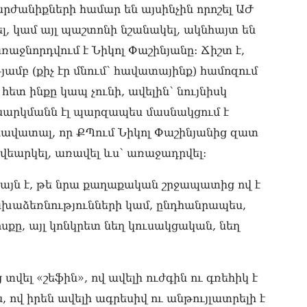
07.0
արժանիքների համար են այսինչին որոշել ԱԺ
կամ այլ պաշտոնի նշանակել, ակնհայտ են
ՏԵ
փո
ռաջնորդվում է Նիկոլ Փաշինյանը: Ճիշտ է,
Փա
07.0
մբ (քիչ էր մնում՝ հավատայինք) համոզում
հետ ինքը կապ չունի, ավելին՝ նույնիսկ
Տիկ
քննարկմանն էլ պարզապես մասնակցում է
Հա
զե
 հավատալ, որ ՔՊում Նիկոլ Փաշինյանից զատ
հա
07.0
 քվեարկել, առավել ևս՝ առաջադրվել:
ՏԵ
այն է, թե նրա քաղաքական շրջապատից ով է
ապ
նախաձեռնությունների կամ, ընդհանրապես,
07.0
քը, այլ կոնկրետ նեղ կուսակցական, նեղ
Ին
հր
07.0
 տվել «շեֆին», ով ավելի ուժգին ու գռեհիկ է
Փա
 ով իրեն ավելի ագրեսիվ ու անթույլատրելի է
հե