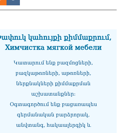
ՔՊ
07.0
Ռո
զբ
կո
ափուկ կահույքի քիմմաքրում,
07.0
Химчистка мягкой мебели
Մի
07.0
Կատարում ենք բազմոցների,
ՏԵ
բազկաթոռների, աթոռների,
դա
07.0
ներքնակների քիմմաքրման
Եկ
աշխատանքներ:
ու
Օգտագործում ենք բացառապես
հա
07.0
գերմանական բարձրորակ,
Ծն
անվտանգ, հակաալերգիկ և
հր