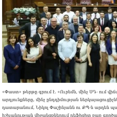
«Փաստ» թերթը գրում է. «Ուրեմն, մինչ ՍԴ- ում վիճ
արդյունքները, մինչ ընդդիմության ներկայացուցիչ
դատարանում, Նիկոլ Փաշինյանն ու ՔՊ-ն արդեն պա
իշխանության միջանցքներում դեֆիցիտ բառ գործա