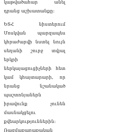
կաթվածահար անել
հասկանում, որ դուք 3-4
դրանց աշխատանքը։
տարեկանում մտել եք
սրճարան՝ ինչ որ
հաստավիզ ախրանիկներ
ԵՏՀ նիստերում
են եղել․ Հայկ
Մոսկվան պարզապես
Ֆարմանյանը՝ Վահագն
Ալեքսանյանին
կհրաժարվի նստել նույն
05.08.2026
սեղանի շուրջ տվյալ
ՏԵՍԱՆՅՈւԹ․ ԳՇ պետը
երկրի
անակնկալ այց է կատարել
ներկայացուցիչների հետ
դիրքեր
05.08.2026
կամ կհայտարարի, որ
նրանց նշանակած
«Բոնուս»
սուպերմարկետների
պաշտոնյաներն
ցանցի գրասենյակում
իրավունք չունեն
հայտնաբերվել է
հիմնադիրներից գլխավոր
մասնակցելու
տնօրենի մարմինը
քվեարկություններին։
05.08.2026
Ռազմաքաղաքական