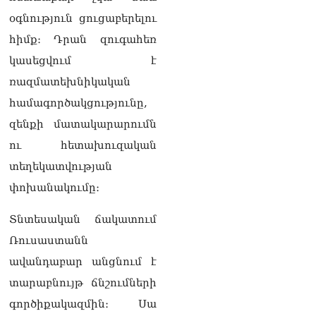
«Ժողովուրդ».
օգնություն ցուցաբերելու
Ընտրությունների օրը
հիմք։ Դրան զուգահեռ
Մոսկվայից ՀՀ ժամանած
Հովհաննես Սահակյանը
կասեցվում է
շուրջ երեք ամիս չի
ռազմատեխնիկական
կարողանում վերադառնալ
ՌԴ
համագործակցությունը,
05.08.2026
զենքի մատակարարումն
«Հրապարակ»․ Էդգար
ու հետախուզական
Ղազարյանը`ոսկոր ՔՊ-ի
տեղեկատվության
կոկորդին
05.08.2026
փոխանակումը։
«Հրապարակ».
Տնտեսական ճակատում
Պապիկյանի հետ կոշտ
զրույց է կայացել. նույնիսկ
Ռուսաստանն
մտադրություն ուներ Ալեն
ավանդաբար անցնում է
Սիմոնյանի ճակատագրին
արժանացնել
տարաբնույթ ճնշումների
05.08.2026
գործիքակազմին։ Սա