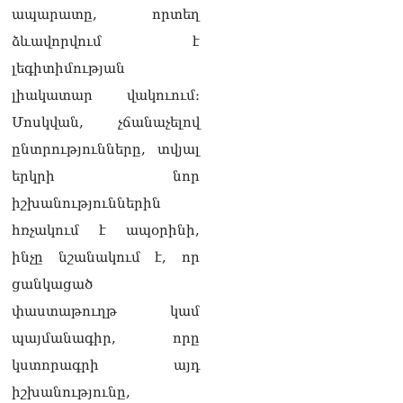
վերաբերյալ դատական
ապարատը, որտեղ
ակտերի դեմ
ձևավորվում է
05.08.2026
լեգիտիմության
«Կոկորդիլոսների
լիակատար վակուում։
բուծարանն ի՞նչ եղավ»․
լրագրողը՝ Գարիկ
Մոսկվան, չճանաչելով
Սարգսյանին
ընտրությունները, տվյալ
05.08.2026
երկրի նոր
«Ադրբեջանը թույլ չի տա
իշխանություններին
իր տարածքից
հարձակումներ
հռչակում է ապօրինի,
իրականացնել հարևան
ինչը նշանակում է, որ
երկրների դեմ»․ Հաջիև
05.08.2026
ցանկացած
փաստաթուղթ կամ
ՏԵՍԱՆՅՈւԹ. Մեր
նպատակը ձեզ
պայմանագիր, որը
իշխանությունից
կստորագրի այդ
հեռացնելն է, մենք
կաշխատենք ձեզ հեռացնել
իշխանությունը,