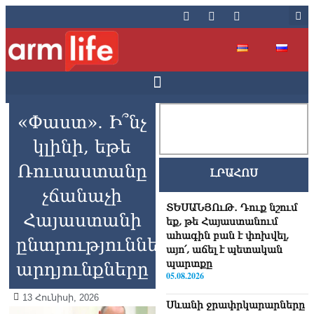
«Փաստ». Ի՞նչ
կլինի, եթե
Ռուսաստանը
ԼՐԱՀՈՍ
չճանաչի
ՏԵՍԱՆՅՈւԹ․ Դուք նշում
Հայաստանի
եք, թե Հայաստանում
ահագին բան է փոխվել,
ընտրությունների
այո՛, աճել է պետական
պարտքը
արդյունքները
05.08.2026
13 Հունիսի, 2026
Սևանի ջրափրկարարները