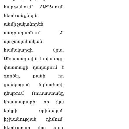
Ուղիղ միացում․
հարթակում՝ ՀԱՊԿ-ում,
Շարունակվում է
Հայաստանի նորընտիր
հետևանքներն
Ազգային ժողովի նիստը
անմիջականորեն
05.08.2026
անդրադառնում են
Էլեկտրաէներգիայի
պաշտպանական
անջատումներ Երևանում
և 9 մարզերում
համակարգի վրա։
05.08.2026
Անվտանգային հովանոցը
«Ժողովուրդ».
փաստացի դադարում է
Կառավարությունում
գործել, քանի որ
անորոշություն է․ բոլորը
սպասում են Լիլիթ
ցանկացած ճգնաժամի
Մակունցի որոշումներին
դեպքում Ռուսաստանը
05.08.2026
կհայտարարի, որ չկա
«Հրապարակ». Արայիկ
երկրի օրինական
Հարությունյանն աչք է դրել
Մանավազյանի աթոռին
իշխանության դիմում,
05.08.2026
հետևաբար չկա նաև