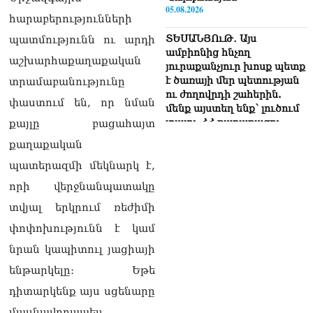
05.08.2026
հարաբերությունների
ՏԵՍԱՆՅՈւԹ․ Այս
պատմությունն ու արդի
ամբիոնից հնչող
աշխարհաքաղաքական
յուրաքանչյուր խոսք պետք
է ծառայի մեր պետության
տրամաբանությունը
ու ժողովրդի շահերին.
փաստում են, որ նման
մենք այստեղ ենք՝ լուծում
տալու ՀՀ քաղաքացու
քայլը բացահայտ
խնդիրներին. Լենա
քաղաքական
Մաթևոսյան
05.08.2026
պատերազմի մեկնարկ է,
որի վերջնանպատակը
«Մուլտի Գրուպ» կոնցեռնի
նախկին գլխավոր տնօրեն
տվյալ երկրում ռեժիմի
Սեդրակ Առուստամյանն ու
փոփոխությունն է կամ
ներկա տնօրեն Արթուր
Դալլաքյանը ձերբակալվել
նրան կապիտուլ յացիայի
են
ենթարկելը։ Եթե
05.08.2026
դիտարկենք այս սցենարը
ՏԵՍԱՆՅՈւԹ․ Ասել եմ՝
մասնավորապես