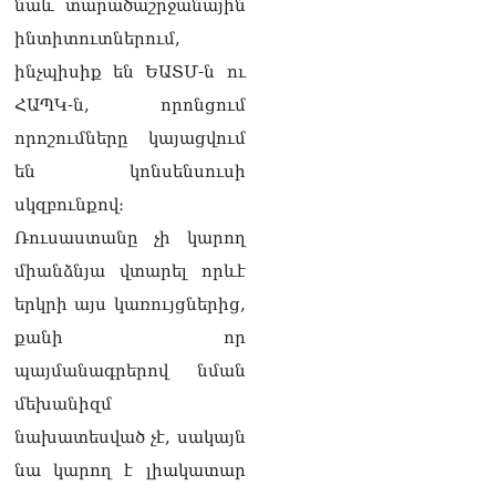
նաև տարածաշրջանային
Ի՞նչ կապ կա հայկական
ջրի և Իրանի հետ
ինտիտուտներում,
համատեղ «գազ՝
ինչպիսիք են ԵԱՏՄ-ն ու
էլեկտրաէներգիայի
դիմաց» նախագծի միջև․
ՀԱՊԿ-ն, որոնցում
«Коммерсант»
որոշումները կայացվում
05.08.2026
են կոնսենսուսի
ՏԵՍԱՆՅՈւԹ․ «Դուք
սկզբունքով։
ընդդիմադիր հայացքներ
ունեցողներին տեղեկանք
Ռուսաստանը չի կարող
չեք տրամադրում».
միանձնյա վտարել որևէ
Անդրանիկ Գևորգյան
05.08.2026
երկրի այս կառույցներից,
քանի որ
ՌԻԱ «Դաղստան».
Կանխվել է Դաղստան
պայմանագրերով նման
անօրինական հայկական
մեխանիզմ
արտադրանքի ներմուծման
փորձը
նախատեսված չէ, սակայն
05.08.2026
նա կարող է լիակատար
ՏԵՍԱՆՅՈւԹ․ Ճիշտ եմ