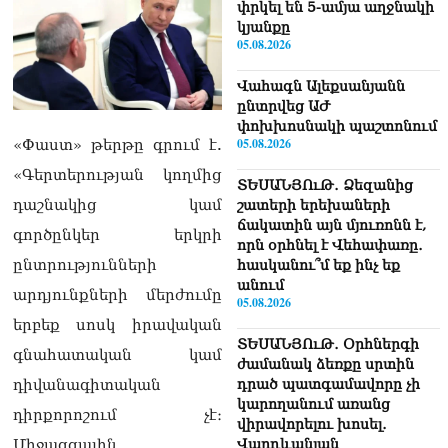
փրկել են 5-ամյա աղջնակի
կյանքը
05.08.2026
Վահագն Ալեքսանյանն
ընտրվեց ԱԺ
փոխխոսնակի պաշտոնում
05.08.2026
«Փաստ» թերթը գրում է.
«Գերտերության կողմից
ՏԵՍԱՆՅՈւԹ․ Ձեզանից
դաշնակից կամ
շատերի երեխաների
ճակատին այն մյուռոնն է,
գործընկեր երկրի
որն օրհնել է Վեհափառը․
ընտրությունների
հասկանու՞մ եք ինչ եք
անում
արդյունքների մերժումը
05.08.2026
երբեք սոսկ իրավական
ՏԵՍԱՆՅՈւԹ․ Օրհներգի
գնահատական կամ
ժամանակ ձեռքը սրտին
դիվանագիտական
դրած պատգամավորը չի
կարողանում առանց
դիրքորոշում չէ։
վիրավորելու խոսել․
Միջազգային
Վարդևանյան