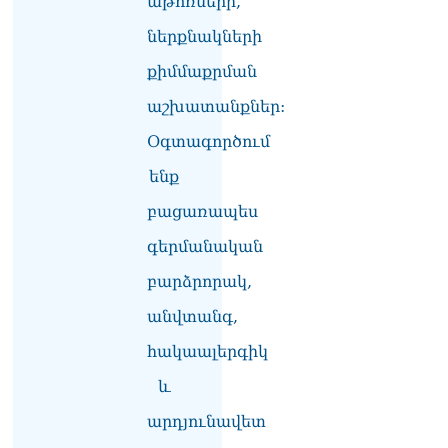
աթոռների,
ներքնակների
քիմմաքրման
աշխատանքներ:
Օգտագործում
ենք
բացառապես
գերմանական
բարձրորակ,
անվտանգ,
հակաալերգիկ
և
արդյունավետ