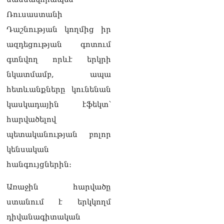
տղամարդ են, թող
ապացուցեն. Սամվել
Ռուսաստանի
Կարապետյանը որեւէ
Դաշնության կողմից իր
մեկին չի ուղղորդել.
Դավիթ Ղազինյան
ազդեցության գոտում
05.08.2026
գտնվող որևէ երկրի
ՏԵՍԱՆՅՈւԹ․ Այ տղա ջան,
նկատմամբ, ապա
քեզ մի քիչ համեստ
հետևանքները կունենան
պահիր. Վարդանյանը`
Կոնջորյանին
կասկադային էֆեկտ՝
05.08.2026
հարվածելով
ՏԵՍԱՆՅՈւԹ․ «Եթե որևէ
պետականության բոլոր
մեկիդ իմաստություն է
կենսական
պակասում, թող խնդրի
Աստծուց, և նրան կտրվի»․
հանգույցներին։
Ռուբեն Մխիթարյան
05.08.2026
Առաջին հարվածը
Փաստաբանները բողոքներ
ստանում է երկկողմ
են ներկայացրել Անդրանիկ
դիվանագիտական
Թևանյանի կալանքի