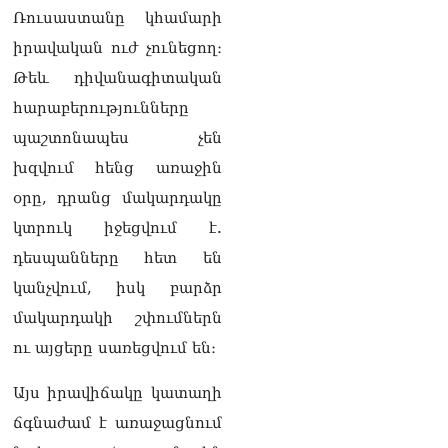
բարեկրթության
Ռուսաստանը կհամարի
մթնոլորտում
05.08.2026
իրավական ուժ չունեցող։
Թեև դիվանագիտական
Գագիկ Ծառուկյանն
ընդդեմ Երևանի
հարաբերությունները
քաղաքապետարանի
պաշտոնապես չեն
05.08.2026
խզվում հենց առաջին
Անգամ Սիրուշոյի
օրը, դրանց մակարդակը
խանութներ են
шվտոմшտներով,
կտրուկ իջեցվում է.
համազգեստներով մտել,
դեսպանները հետ են
աչք են վախեցնում
05.08.2026
կանչվում, իսկ բարձր
մակարդակի շփումներն
ՏԵՍԱՆՅՈւԹ․
Ոստիկանության հատուկ
ու այցերը սառեցվում են։
միջոցառումները. 425 անձ
տեղափոխվել է
Այս իրավիճակը կատաղի
ոստիկանություն
05.08.2026
ճգնաժամ է առաջացնում