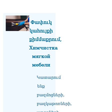
Փափուկ
կահույքի
քիմմաքրում,
Химчистка
мягкой
мебели
Կատարում
ենք
բազմոցների,
բազկաթոռների,