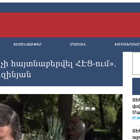
ՏԵՍԱՆՅՈՒԹԵՐ
ՄԱՄՈՒԼ
ԽՄԲԱԳՐԱԿԱ
չի հայտնաբերվել ՀԷՑ-ում»․
զինյան
ՏԵ
փո
Մա
07.0
ՏԵ
աջ