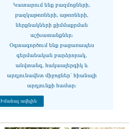
07.0
Կատարում ենք բազմոցների,
բազկաթոռների, աթոռների,
ՀՀ
առ
ներքնակների քիմմաքրման
07.0
աշխատանքներ:
ՀԲ
հա
Օգտագործում ենք բացառապես
07.0
գերմանական բարձրորակ,
Քն
անվտանգ, հակաալերգիկ և
07.0
արդյունավետ միջոցներ՝ հիանալի
Նի
մի 
արդյունքի համար։
07.0
ՄԱ
Իմանալ ավելին
ար
շա
07.0
Դո