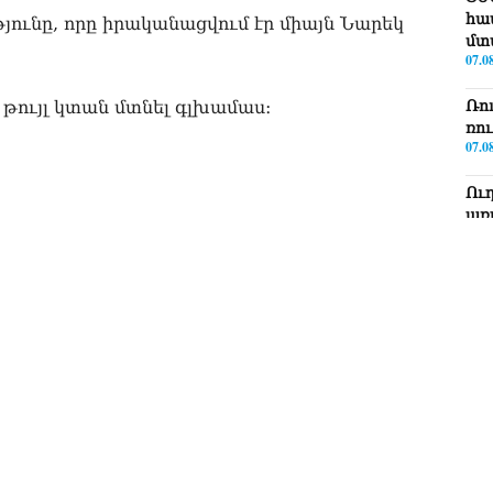
հա
յունը, որը իրականացվում էր միայն Նարեկ
մտ
07.0
 թույլ կտան մտնել գլխամաս։
Ռո
ռո
07.0
Ու
առ
07.0
ՏԵ
լր
07.0
ՏԵ
Էդ
07.0
ՏԵ
Հա