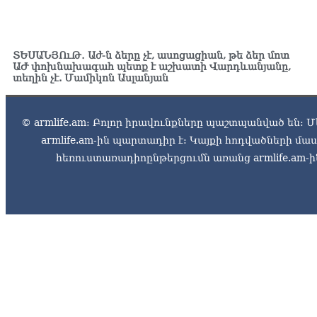
ՏԵՍԱՆՅՈւԹ․ Աժ-ն ձերը չէ, ասոցացիան, թե ձեր մոտ
ԱԺ փոխնախագահ պետք է աշխատի Վարդևանյանը,
տեղին չէ. Մամիկոն Ասլանյան
© armlife.am: Բոլոր իրավունքները պաշտպանված են: Մ
armlife.am-ին պարտադիր է: Կայքի հոդվածների մ
հեռուստառադիոընթերցումն առանց armlife.am-ին