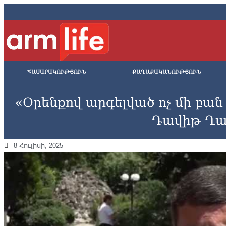
ՀԱՍԱՐԱԿՈՒԹՅՈՒՆ
ՔԱՂԱՔԱԿԱՆՈՒԹՅՈՒՆ
«Օրենքով արգելված ոչ մի բան 
Դավիթ Ղա
8 Հուլիսի, 2025