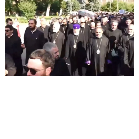
ՔՊ
07.0
Ռո
զբ
կո
07.0
Մի
07.0
ՏԵ
դա
07.0
Եկ
ու
հա
07.0
Ծն
հր