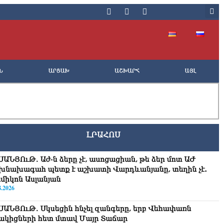
Ն
ԱՐՑԱԽ
ԱՇԽԱՐՀ
ԱՅԼ
ԼՐԱՀՈՍ
ՍԱՆՅՈւԹ․ Աժ-ն ձերը չէ, ասոցացիան, թե ձեր մոտ ԱԺ
խնախագահ պետք է աշխատի Վարդևանյանը, տեղին չէ.
միկոն Ասլանյան
8.2026
ՍԱՆՅՈւԹ․ Սկսեցին հնչել զանգերը, երբ Վեհափառն
ակիցների հետ մտավ Մայր Տաճար