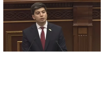
–ականին
8.2026
ւսաստանը ահազանգում է, որ կարող է դադարել
ոսաշրջային ռեսուրսի հոսքը դեպի Հայաստան․ ինչ տեղի
ւնենա
8.2026
շուստինը «ոտքի վրա» շփվել է Փաշինյանի հետ
8.2026
ՍԱՆՅՈւԹ․ Այսօր մեր ամոթի օրն է, խայտառակություն է՝
տում են Վեհափառին. Մարիաննա Ղահրամանյան
8.2026
եղեցու հեղինակության և նրա հոգևոր առաքելության դեմ
ղղված ՀՀ իշխանությունների գործողությունները
կասահմանադրական են և հակազգային. ՀՅԴ Բյուրո
8.2026
ողների շիրիմի մոտ հայտնաբերել է տղամարդու մшրմին,
шզեն և նшմшկ