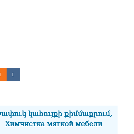
07.0
ՏԵ
փո
Փա
07.0
Տիկ
Հա
զե
հա
07.0
ՏԵ
ապ
07.0
Ին
հր
ափուկ կահույքի քիմմաքրում,
07.0
Химчистка мягкой мебели
Փա
հե