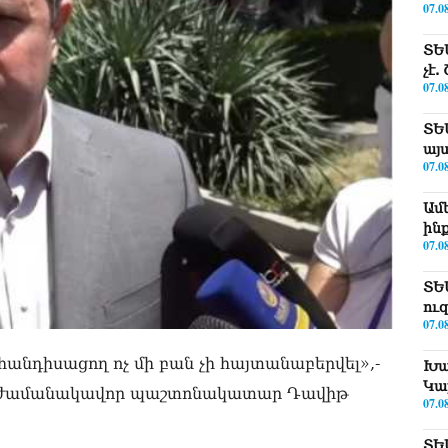
07.0
ՏԵ
չէ
07.0
ՏԵ
այ
07.0
Ամ
ին
07.0
ՏԵ
ու
07.0
անդիսացող ոչ մի բան չի հայտանաբերվել»,-
Խա
Կա
ենի ժամանակավոր պաշտոնակատար Դավիթ
07.0
ՏԵ