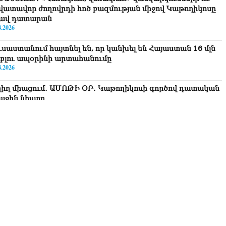
վատավոր ժողովրդի հոծ բազմության միջով Կաթողիկոսը
ավ դատարան
8.2026
ւսաստանում հայտնել են, որ կանխել են Հայաստան 16 մլն
ւբլու ապօրինի արտահանումը
8.2026
ղիղ միացում․ ԱՄՈԹԻ ՕՐ․ Կաթողիկոսի գործով դատական
աջին նիստը
8.2026
ՍԱՆՅՈւԹ․ «Այսօր ձեզ համար ազգային ամոթի օ՞ր է»․
ագրողը՝ ՔՊ-ական պատգամավոր Ռուզաննա Երեմյանին
8.2026
ՍԱՆՅՈւԹ․ «Հնարավո՞ր է զրկվեք մանդատից»․ լրագրողը՝
գար Ղազարյանին
8.2026
ՍԱՆՅՈւԹ․ Փաշինյանը հայտարարել է, որ Եվրամիությունը
յաստանի վրա ազդեցության լծակներ չունի