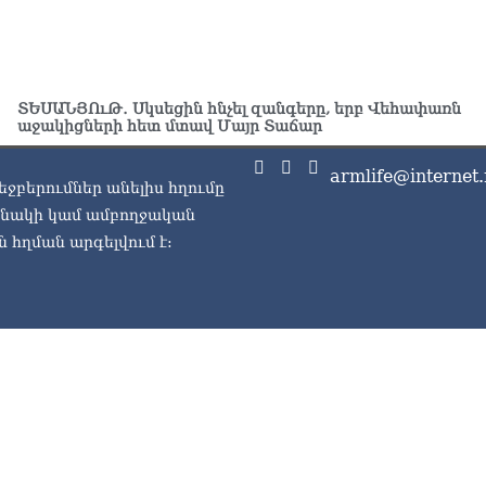
07.0
ՏԵ
Հո
07.0
ՏԵՍԱՆՅՈւԹ․ Սկսեցին հնչել զանգերը, երբ Վեհափառն
աջակիցների հետ մտավ Մայր Տաճար
armlife@internet.
եջբերումներ անելիս հղումը
ասնակի կամ ամբողջական
 հղման արգելվում է: