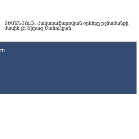
8.2026
ՍԱՆՅՈւԹ․ ՔՊ-ն այսօր դատում է ձեր խիղճը, նրանց, ովքեր
ւդայի ճանապարհով չեն գնացել. Գառնիկ Դավթյան
ՏԵՍԱՆՅՈւԹ․ Հակասաֆարովյան օրենքը թշնամանքի
8.2026
մասին չէ. Շիրազ Մանուկյան
ru