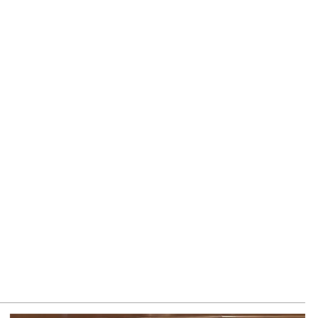
8.2026
–ի համար ԵԱՏՄ–ի հետ համագործակցության խորացումը
աջնահերթություն է. Փաշինյան
8.2026
ԸՄ-ն կոչ է անում կասեցնել քրեական վարույթը, որը
կասում է մեր պատմական ավանդույթներին
8.2026
նչական կոմիտեն արձագանքել է Աննա Հակոբյանին
8.2026
կոլ Փաշինյանի քավոր մարզպետն ավելի քան 5 տարում ոչ
ասուլիս չի տվել. Ոսկան Սարգսյան
8.2026
Կ Գլխավոր քարտուղարի ուղերձը Փաշինյանին
տահայտում է թերեւս համաշխարհային անցուդարձում
տ բան որոշող կենտրոնների տրամադրություններ
8.2026
ւք էլ մի դատվեք, դուք մի անգամ դատվել եք. Ղազինյանը՝