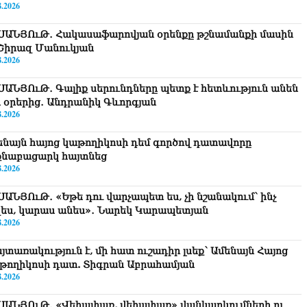
8.2026
ՍԱՆՅՈւԹ․ Հակասաֆարովյան օրենքը թշնամանքի մասին
. Շիրազ Մանուկյան
8.2026
ՍԱՆՅՈւԹ․ Գալիք սերունդները պետք է հետևություն անեն
ս օրերից․ Անդրանիկ Գևորգյան
8.2026
ենայն հայոց կաթողիկոսի դեմ գործով դատավորը
քնաբացարկ հայտնեց
8.2026
ՍԱՆՅՈւԹ․ «Եթե դու վարչապետ ես, չի նշանակում՝ ինչ
զես, կարաս անես»․ Նարեկ Կարապետյան
8.2026
յտառակություն է, մի հատ ուշադիր լսեք՝ Ամենայն Հայոց
թողիկոսի դատ. Տիգրան Աբրահամյան
8.2026
ՍԱՆՅՈւԹ․ «Վեհափառ, վեհափառ» վանկարկումների ու