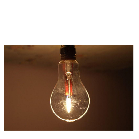
ճակում տեղափոխվել է հիվանդանոց
8.2026
մ կարող մեկնաբանել Հաջիևի խոսքը. ասել ենք, որ
հմանադրության նախագիծ ենք մշակում. նախարար
լյան
8.2026
կոլ Փաշինյանը մեկնել է Ղրղզստանի Հանրապետություն
8.2026
ՍԱՆՅՈւԹ․ Սրբազանների, Սամվել Կարապետյանի
լանքները եղել են ապօրինի, չեք կարող իմ հետ
ամաձայնվել․ Արամ Վարդևանյան
8.2026
ենայն Հայոց Կաթողիկոսը և 6 եպիսկոպոսները
սնակցելու են դատական առաջին նիստին
8.2026
հագ Մարտիրոսյանը որոնվում է որպես անհետ կորած
8.2026