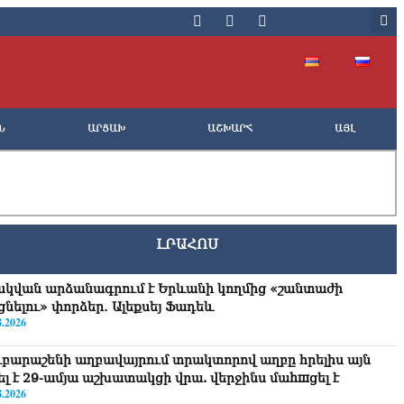
Ն
ԱՐՑԱԽ
ԱՇԽԱՐՀ
ԱՅԼ
ԼՐԱՀՈՍ
սկվան արձանագրում է Երևանի կողմից «շանտաժի
ցնելու» փորձեր․ Ալեքսեյ Ֆադեև
8.2026
ւբարաշենի աղբավայրում տրակտորով աղբը հրելիս այն
վել է 29-ամյա աշխատակցի վրա. վերջինս մաhшցել է
8.2026