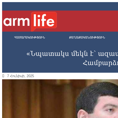
ՀԱՍԱՐԱԿՈՒԹՅՈՒՆ
ՔԱՂԱՔԱԿԱՆՈՒԹՅՈՒՆ
«Նպատակս մեկն է՝ ազատ
Համբարձ
7 Հունիսի, 2025