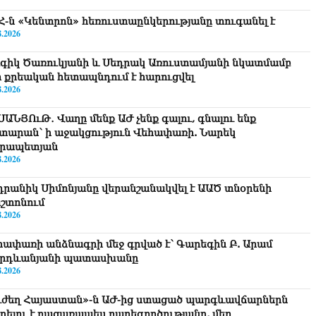
Հ-ն «Կենտրոն» հեռուստաընկերությանը տուգանել է
8.2026
գիկ Ծառուկյանի և Սեդրակ Առուստամյանի նկատմամբ
ր քրեական հետապնդում է հարուցվել
8.2026
ՍԱՆՅՈւԹ․ Վաղը մենք ԱԺ չենք գալու, գնալու ենք
տարան՝ ի աջակցություն Վեհափառի. Նարեկ
րապետյան
8.2026
դրանիկ Սիմոնյանը վերանշանակվել է ԱԱԾ տնօրենի
շտոնում
8.2026
հափառի անձնագրի մեջ գրված է՝ Գարեգին Բ. Արամ
րդևանյանի պատասխանը
8.2026
ւժեղ Հայաստան»-ն ԱԺ-ից ստացած պարգևավճարներն
ղղելու է բացառապես բարեգործությանը, մեր