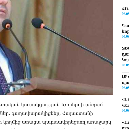
ՀՌ
06.0
Գա
նո
06.0
ՏԵ
դա
Կա
06.0
Ան
պա
06.0
Վե
ետական կուսակցության Խորհրդի անդամ
Վա
06.0
երներ, գաղափարակիցներ, Հայաստանի
ի կողմից ստացա պարտավորեցնող առաջարկ
«Ո
ու