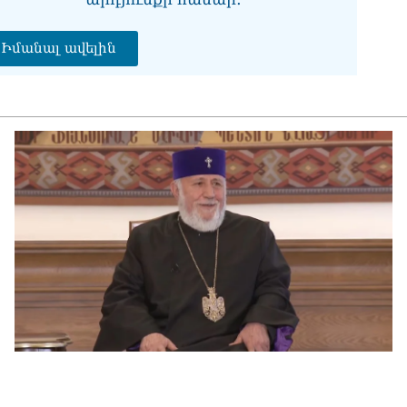
վի
06.0
Իմանալ ավելին
Չե
Սա
Գա
06.0
Նի
06.0
ՏԵ
կա
չհ
06.0
Ամ
մա
06.0
Վա
06.0