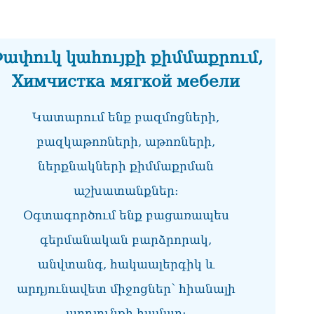
ՏԵ
միջ
կա
ափուկ կահույքի քիմմաքրում,
06.0
Химчистка мягкой мебели
Նո
ու
06.0
Կատարում ենք բազմոցների,
բազկաթոռների, աթոռների,
Բա
գե
ներքնակների քիմմաքրման
06.0
աշխատանքներ:
ՌԴ
կտր
Օգտագործում ենք բացառապես
06.0
գերմանական բարձրորակ,
Մո
անվտանգ, հակաալերգիկ և
հյ
06.0
արդյունավետ միջոցներ՝ հիանալի
Եր
արդյունքի համար։