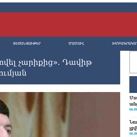
ՏԵՍԱՆՅՈՒԹԵՐ
ՄԱՄՈՒԼ
ԽՄԲԱԳՐԱԿԱ
վել չարիքից»․ Դավիթ
ումյան
Մո
ան
06.0
Նո
լց
06.0