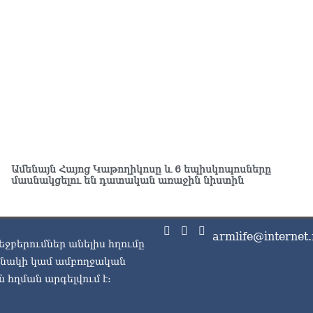
ԱԳ
ամ
06.0
Ու
աշ
06.0
Փա
աշ
ար
06.0
Ամենայն Հայոց Կաթողիկոսը և 6 եպիսկոպոսները
մասնակցելու են դատական առաջին նիստին
Ռո
կո
06.0
armlife@internet.
եջբերումներ անելիս հղումը
Ու
06.0
ասնակի կամ ամբողջական
 հղման արգելվում է:
Երկ
մա