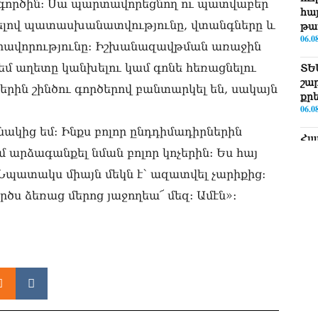
ւ գործին: Սա պարտավորեցնող ու պատվաբեր
հայ
ցելով պատասխանատվությունը, վտանգները և
թա
06.0
արավորությունը: Իշխանազավթման առաջին
 եմ աղետը կանխելու կամ գոնե հեռացնելու
ՏԵ
շա
երին շինծու գործերով բանտարկել են, սակայն
քր
06.0
ակից եմ: Ինքս բոլոր ընդդիմադիրներին
Հա
արձագանքել նման բոլոր կոչերին: Ես հայ
նե
ար
Նպատակս միայն մեկն է՝ ազատվել չարիքից:
գո
06.0
ործս ձեռաց մերոց յաջողեա՜ մեզ: Ամէն»։
Եթե
ՀՀ-
06.0
ՏԵ
Իշ
06.0