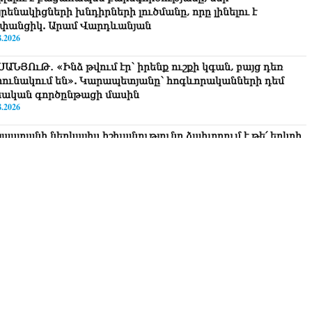
րենակիցների խնդիրների լուծմանը, որը լինելու է
փանցիկ. Արամ Վարդևանյան
8.2026
ՍԱՆՅՈւԹ․ «Ինձ թվում էր՝ իրենք ուշքի կգան, բայց դեռ
րունակում են». Կարապետյանը՝ հոգևորականների դեմ
եական գործընթացի մասին
8.2026
յաստանի ներկայիս իշխանությունը ձախողում է թե՛ երկրի
րսում ազգային համերաշխության պահպանման, թե՛
տաքին ճակատում հայ ժողովրդի շահերի պաշտպանության
րծը․ Մարիաննա Ղահրամանյան
8.2026
 ուզում եք՝ ռեբուսը լուծենք, ասեք՝ մի քանի ամսվա մեջ
ն 29 800-ից ո՞նց դարձավ 29 743 քկմ
8.2026
ՍԱՆՅՈւԹ․ «Մենք մեր խոսքը դեռ կասենք»․ Դավիթ
խանյան
8.2026