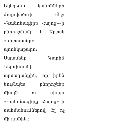
համերաշխության
Եկեղեցու կանոնների
պահպանման, թե՛
արտաքին ճակատում հայ
ժողովածուի մեջ։
ժողովրդի շահերի
«Կանոնագիրք Հայոց»–ի
պաշտպանության գործը․
Մարիաննա
բնորոշմամբ է Արշակ
Ղահրամանյան
«սրբազանը»
06.08.2026
պոռնկաբարո։
Եթե ուզում եք՝ ռեբուսը
Սպասենք Կտրիճ
լուծենք, ասեք՝ մի քանի
ամսվա մեջ ՀՀ-ն 29 800-ից
Ներսիսյանի
ո՞նց դարձավ 29 743 քկմ
արձագանքին, որ իրեն
06.08.2026
նույնպես բնորոշենք
ՏԵՍԱՆՅՈւԹ․ «Մենք մեր
միայն ու միայն
խոսքը դեռ կասենք»․
Դավիթ Իշխանյան
«Կանոնագիրք Հայոց»–ի
06.08.2026
սահմանումներով։ Էլ ոչ
ՏԵՍԱՆՅՈւԹ․ Աբսուրդ
մի դոմփել։
մեկ՝ դատարանը ո՞նց
կարող է միջամտել