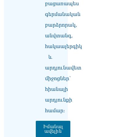
բացառապես
կորած
06.08.2026
գերմանական
ԱԳՆ-ն 1 մլն դոլար
բարձրորակ,
կստանա արտերկրում
անվտանգ,
Անկախության 35–ամյակի
միջոցառումների համար
հակաալերգիկ
06.08.2026
և
Ուղիղ միացում․ Ազգային
ժողովը շարոնակում է իր
արդյունավետ
աշխատանքը
միջոցներ՝
06.08.2026
հիանալի
Փաշինյանը
պաշտոնյաներին կոչ արեց
արդյունքի
վերանայել աշխատանքի
մոտեցումները և
համար։
բարձրացնել
կառավարության
Իմանալ
արդյունավետությունը
ավելին
06.08.2026