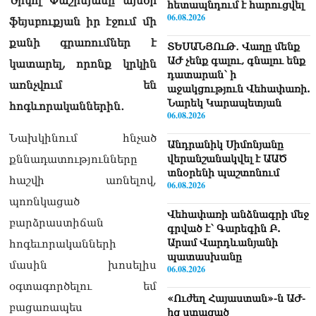
Նիկոլ Փաշինյանը այսօր
հետապնդում է հարուցվել
06.08.2026
ֆեյսբուքյան իր էջում մի
քանի գրառումներ է
ՏԵՍԱՆՅՈւԹ․ Վաղը մենք
ԱԺ չենք գալու, գնալու ենք
կատարել, որոնք կրկին
դատարան՝ ի
առնչվում են
աջակցություն Վեհափառի.
Նարեկ Կարապետյան
հոգևորականներին․
06.08.2026
Նախկինում հնչած
Անդրանիկ Սիմոնյանը
քննադատությունները
վերանշանակվել է ԱԱԾ
տնօրենի պաշտոնում
հաշվի առնելով,
06.08.2026
պոռնկացած
Վեհափառի անձնագրի մեջ
բարձրաստիճան
գրված է՝ Գարեգին Բ.
Արամ Վարդևանյանի
հոգեւորականների
պատասխանը
մասին խոսելիս
06.08.2026
օգտագործելու եմ
«Ուժեղ Հայաստան»-ն ԱԺ-
բացառապես
ից ստացած