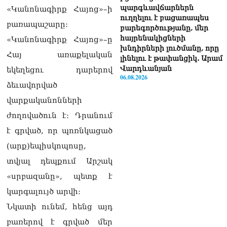
պարգևավճարներն
«Կանոնագիրք Հայոց»–ի
ուղղելու է բացառապես
բառապաշարը։
բարեգործությանը, մեր
հայրենակիցների
«Կանոնագիրք Հայոց»–ը
խնդիրների լուծմանը, որը
Հայ առաքելական
լինելու է թափանցիկ. Արամ
Վարդևանյան
եկեղեցու դարերով
06.08.2026
ձեւավորված
ՏԵՍԱՆՅՈւԹ․ «Ինձ թվում
վարքականոնների
էր՝ իրենք ուշքի կգան, բայց
ժողովածուն է։ Դրանում
դեռ շարունակում են».
Կարապետյանը՝
է գրված, որ պոռնկացած
հոգևորականների դեմ
(արք)եպիսկոպոսը,
քրեական գործընթացի
մասին
տվյալ դեպքում Արշակ
06.08.2026
«սրբազանը», պետք է
Հայաստանի ներկայիս
կարգալույծ արվի։
իշխանությունը ձախողում
Նկատի ունեմ, հենց այդ
է թե՛ երկրի ներսում
ազգային
բառերով է գրված մեր