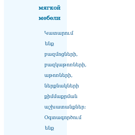
Ղրղզստանի
мягкой
Հանրապետություն
06.08.2026
мебели
ՏԵՍԱՆՅՈւԹ․
Կատարում
Սրբազանների, Սամվել
Կարապետյանի
ենք
կալանքները եղել են
ապօրինի, չեք կարող իմ
բազմոցների,
հետ չհամաձայնվել․ Արամ
Վարդևանյան
բազկաթոռների,
06.08.2026
աթոռների,
Ամենայն Հայոց
ներքնակների
Կաթողիկոսը և 6
եպիսկոպոսները
քիմմաքրման
մասնակցելու են
դատական առաջին
աշխատանքներ:
նիստին
06.08.2026
Օգտագործում
ենք
Վահագ Մարտիրոսյանը
որոնվում է որպես անհետ