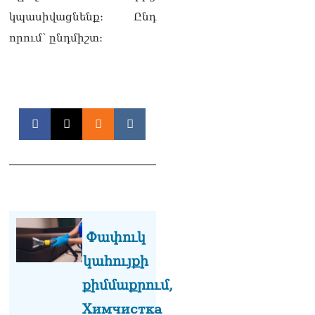
Մոսկվան և Երևանը
կպասիվացնենք։ Ընդ
քննարկում են
որում՝ ընդմիշտ։
Ռուսաստանի գլխավոր
հյուպատոսության
բացումը Կապանում
06.08.2026
Երևանում
դшնшկшհшրվшծ 30-ամյա
տղամարդը ծանր
վիճակում տեղափոխվել է
հիվանդանոց
06.08.2026
Չեմ կարող մեկնաբանել
Հաջիևի խոսքը. ասել ենք,
Փափուկ
որ Սահմանադրության
նախագիծ ենք մշակում.
կահույքի
նախարար Գալյան
06.08.2026
քիմմաքրում,
Химчистка
Նիկոլ Փաշինյանը մեկնել է