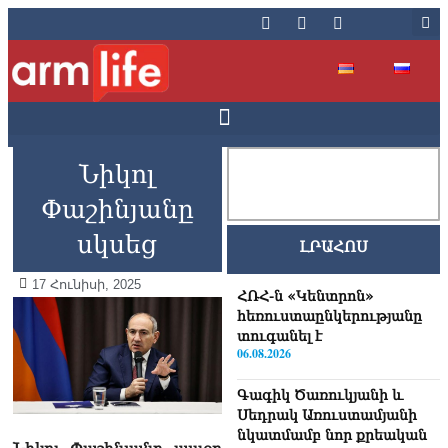
Նիկոլ
Փաշինյանը
սկսեց
ԼՐԱՀՈՍ
17 Հունիսի, 2025
ՀՌՀ-ն «Կենտրոն»
հեռուստաընկերությանը
տուգանել է
06.08.2026
Գագիկ Ծառուկյանի և
Սեդրակ Առուստամյանի
նկատմամբ նոր քրեական