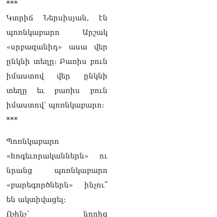
***
Եկեղեցու գործին, մի հատ
էլ ասում են՝ չի կատարվում
Կտրիճ Ներսիսյան, էն
վճիռը
պոռնկաբարո Արշակ
06.08.2026
«սրբազանիդ» ասա վեր
Նորապատում գործող
ընկնի տեղը։ Բառիս բուն
բենզալցակայանում
պայթյուն է տեղի ունեցել.
իմաստով վեր ընկնի
կան վիրավորներ
տեղը եւ բառիս բուն
06.08.2026
իմաստով՝ պոռնկաբարո։
Բաքվի վերաքննիչ
***
դատարանն անփոփոխ է
թողել հայ գերիների
Պոռնկաբարո
դատավճիռները
06.08.2026
«հոգեւորականներն» ու
նրանց պոռնկաբարո
ՌԴ-ի և Հայաստանի միջև
ապրանքաշրջանառությունը
«բարեգործներն» ինչու՞
կտրուկ նվազում է․
են ակտիվացել։
Օվերչուկ
06.08.2026
Ոչինչ՝ նորից