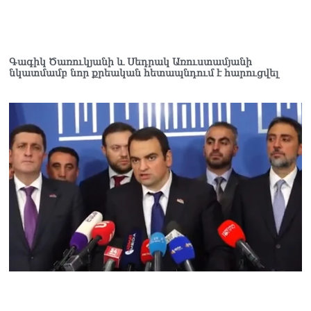
«Հրապարակ». Իրավունք
չունեն իրենց
վիրավորվածությունը
ցույց տալ
Գագիկ Ծառուկյանի և Սեդրակ Առուստամյանի
06.08.2026
նկատմամբ նոր քրեական հետապնդում է հարուցվել
«Հրապարակ». ՔՊ
հնաբնակները խիստ
հիասթափված են նորերից
06.08.2026