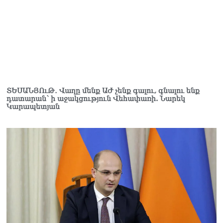
ՏԵՍԱՆՅՈւԹ․ Վաղը մենք ԱԺ չենք գալու, գնալու ենք
դատարան՝ ի աջակցություն Վեհափառի. Նարեկ
Կարապետյան