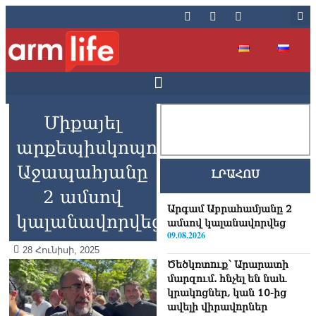
Միքայել
արքեպիսկոպոս
Աջապահյանը
ԼՐԱՀՈՍ
2 ամսով
Արգամ Աբրահամյանը 2
կալանավորվեց
ամսով կալանավորվեց
09.08.2026
28 Հունիսի, 2025
Ծեծկռտnւք՝ Արարատի
մարզում. հնչել են նաև
կրակnցներ, կան 10-ից
ավելի վիրավnրներ