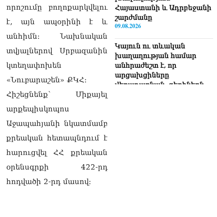
որոշումը բողոքարկվելու
Հայաստանի և Ադրբեջանի
շարժմանը
է, այն ապօրինի է և
09.08.2026
անհիմն։ Նախնական
Կայուն ու տևական
տվյալներով Սրբազանին
խաղաղության համար
կտեղափոխեն
անհրաժեշտ է, որ
արցախցիները
«Նուբարաշեն» ՔԿՀ։
վերադառնան, գերիներն
Հիշեցնենք՝ Միքայել
ազատ արձակվեն․
Բեգլարյան
արքեպիսկոպոս
08.08.2026
Աջապահյանի նկատմամբ
Մաhացել է Մեսսիի հայրը
քրեական հետապնդում է
08.08.2026
հարուցվել ՀՀ քրեական
ՄԻՊ–ն անթույլատրելի է
օրենսգրքի 422-րդ
համարում Արգամ
Աբրահամյանի վերաբերյալ
հոդվածի 2-րդ մասով։
ՔԿ–ի հաղորդագրությունը
08.08.2026