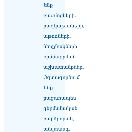
ենք
Սոբյանինը հայտնել է
բազմոցների,
Մոսկվային մոտեցող 9
անօդաչու թռչող սարքերի
բազկաթոռների,
խnցման մասին
08.08.2026
աթոռների,
Փաշինյանը զանգահարել է
ներքնակների
Ալիևին
08.08.2026
քիմմաքրման
աշխատանքներ:
«Ո՞վ է լինելու հաջորդ
քաղաքական
Օգտագործում
հակառակորդը». Ռուզան
Ստեփանյան
ենք
08.08.2026
բացառապես
«Եթե ներքին
գերմանական
ազատություն ունես,
կալանքն անցնում է
բարձրորակ,
տանելի ռեժիմով»․
Անդրանիկ Թևանյան
անվտանգ,
08.08.2026