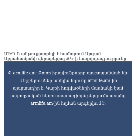
Շիրազ Մանուկյան
07.08.2026
ՏԵՍԱՆՅՈւԹ․ Գալիք
սերունդները պետք է
հետևություն անեն այս
օրերից․ Անդրանիկ
Գևորգյան
07.08.2026
ՄԻՊ–ն անթույլատրելի է համարում Արգամ
Աբրահամյանի վերաբերյալ ՔԿ–ի հաղորդագրությունը
© armlife.am: Բոլոր իրավունքները պաշտպանված են:
Մեջբերումներ անելիս հղումը armlife.am-ին
պարտադիր է: Կայքի հոդվածների մասնակի կամ
ամբողջական հեռուստառադիոընթերցումն առանց
armlife.am-ին հղման արգելվում է: