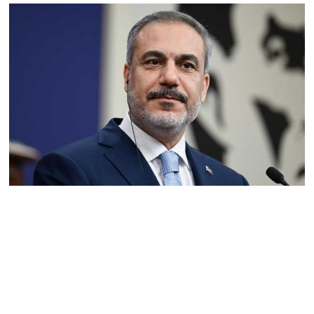
«Հրապարակ». Հայկական
ծիրանի մասին ռուս-
ադրբեջանական
սահմանին մատնել են
«հայկական թերթերը»
08.08.2026
«Հրապարակ». Փաշինյանը
որս է սկսել Ծառուկյանի
համախոհների նկատմամբ
08.08.2026
«Հրապարակ». Խիստ
զգուշացրել են,
սպառնացել ազատել
08.08.2026
«Ժողովուրդ». Աղվան
Վարդանյանը մեկուսացած
է խմբակցությունից
08.08.2026