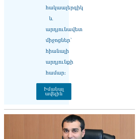
հակաալերգիկ
«Ցավոք, կլինեն շրջաններ,
և
որտեղ կտեղա կարկուտ»․
Գագիկ Սուրենյան
արդյունավետ
08.08.2026
միջոցներ՝
Եկեղեցիների
համաշխարհային
հիանալի
խորհուրդը խորապես
արդյունքի
մտահոգված է Հայ
առաքելական եկեղեցու
համար։
շուրջ ստեղծված
իրավիճակով
08.08.2026
Իմանալ
ավելին
«Հրապարակ». Հայկ
Կոնջորյանի կնոջից շատ
աշխատավարձ ստացող
պաշտոնյաների կանայք էլ
կան
08.08.2026