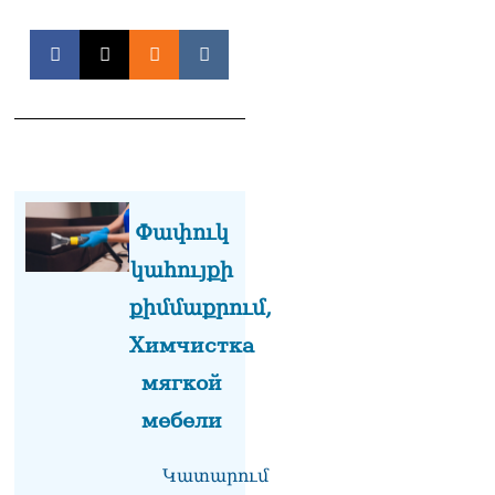
ՏԵՍԱՆՅՈւԹ․ «Այսօր
զանգել եմ Ադրբեջանի
նախագահին»․ Նիկոլ
Փաշինյան
08.08.2026
Կադրեր Հովիկ
Աբրահամյանի որդու՝
Արգամ Աբրահամյանի
ձերբակալությունից
08.08.2026
Փափուկ
կահույքի
Ադրբեջանը և Հայաստանը
մեկ տարվա ընթացքում
քիմմաքրում,
կարևոր և վճռական քայլեր
են ձեռնարկել, որպեսզի
Химчистка
խաղաղությունը շոշափելի
իրականություն դարձնեն
мягкой
երկու երկրների
мебели
ժողովուրդների համար․
Ֆրանսիայի ԱԳՆ մամուլի
քարտուղար
Կատարում
08.08.2026