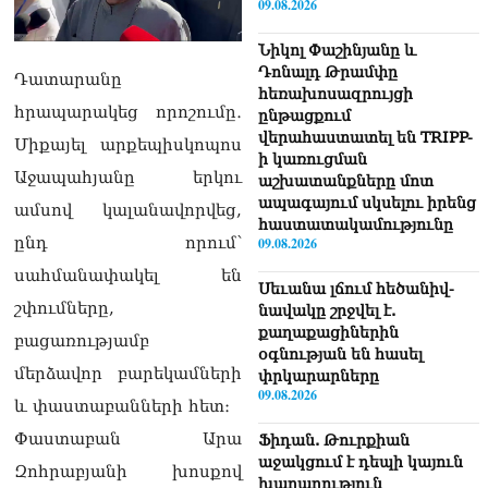
09.08.2026
Նիկոլ Փաշինյանը և
Դոնալդ Թրամփը
Դատարանը
հեռախոսազրույցի
հրապարակեց որոշումը․
ընթացքում
վերահաստատել են TRIPP-
Միքայել արքեպիսկոպոս
ի կառուցման
Աջապահյանը երկու
աշխատանքները մոտ
ապագայում սկսելու իրենց
ամսով կալանավորվեց,
հաստատակամությունը
ընդ որում՝
09.08.2026
սահմանափակել են
Սեւանա լճում հեծանիվ-
շփումները,
նավակը շրջվել է.
քաղաքացիներին
բացառությամբ
օգնության են հասել
մերձավոր բարեկամների
փրկարարները
09.08.2026
և փաստաբանների հետ։
Փաստաբան Արա
Ֆիդան. Թուրքիան
աջակցում է դեպի կայուն
Զոհրաբյանի խոսքով
խաղաղություն