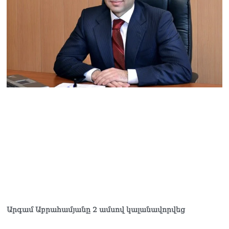
Ի՞նչն է պակասում
լիակատար երջանկության
համար. Մխիթարյանը նշել
է կարիերայի գլխավոր
երազանքի մասին
08.08.2026
Խաղաղությունն անշրջելի
դարձնելու համար
անհրաժեշտություն է
«Լեռնային Ղարաբաղի
հայերի վերադարձի»
իրավունքի մասին
խոսույթը չշարունակելը.
Փաշինյան
08.08.2026
«Ժողովուրդ». Ինչ
փոփոխություններ է արել
ԱԺ-ում Ռուբեն
Ռուբինյանը
Արգամ Աբրահամյանը 2 ամսով կալանավորվեց
08.08.2026