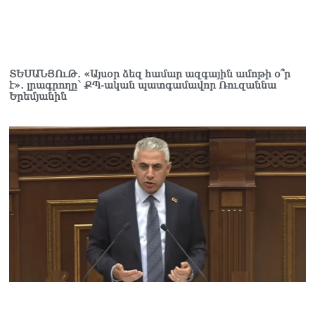
դատում է ձեր խիղճը,
նրանց, ովքեր Հուդայի
ճանապարհով չեն գնացել.
Գառնիկ Դավթյան
07.08.2026
ՏԵՍԱՆՅՈւԹ․ «Այսօր ձեզ համար ազգային ամոթի օ՞ր
է»․ լրագրողը՝ ՔՊ-ական պատգամավոր Ռուզաննա
Կանադայի Հայոց թեմը
Երեմյանին
դատապարտել է
Վեհափառի նկատմամբ
քրեական հետապնդումը
07.08.2026
ՀՀ–ի համար ԵԱՏՄ–ի հետ
համագործակցության
խորացումը
առաջնահերթություն է.
Փաշինյան
07.08.2026
Ուղիղ միացում․ Ազգային
ժողովը շարունակում է
փոխնախագահի
ընտրությունը