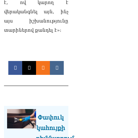
է, ով կարող է
Թրամփը Ուկրաինային
«Պատրիոտ» հրթիռներ չի
վերականգնել այն, ինչ
տրամադրի
այս իշխանությունը
07.08.2026
տարիներով քանդել է»։
Փաշինյանը հասկացրել է,
որ Հայաստանին
Եվրամիության հետ
մերձեցման մղել է
Լուկաշենկոն
07.08.2026
ՀՀ–ի համար ԵԱՏՄ–ի հետ
համագործակցության
խորացումը
առաջնահերթություն է.
Փաշինյան
07.08.2026
Փափուկ
ՀԲԸՄ-ն կոչ է անում
կասեցնել քրեական
կահույքի
վարույթը, որը հակասում է