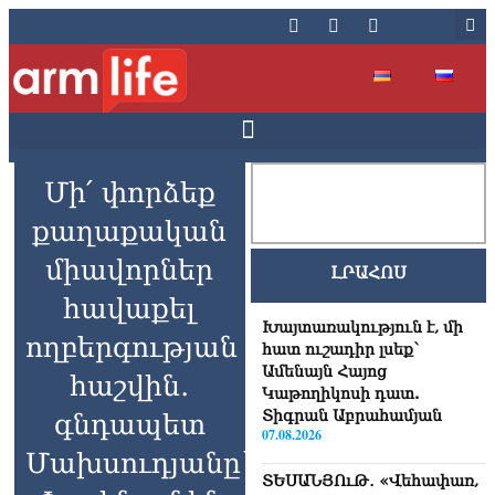
Մի՛ փորձեք
քաղաքական
միավորներ
ԼՐԱՀՈՍ
հավաքել
Խայտառակություն է, մի
ողբերգության
հատ ուշադիր լսեք՝
Ամենայն Հայոց
հաշվին․
Կաթողիկոսի դատ.
Տիգրան Աբրահամյան
գնդապետ
07.08.2026
Մախսուդյանը՝
ՏԵՍԱՆՅՈւԹ․ «Վեհափառ,