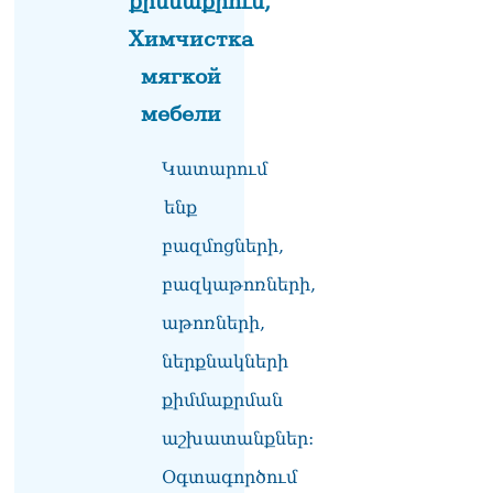
քիմմաքրում,
մեր պատմական
ավանդույթներին
Химчистка
07.08.2026
мягкой
Քննչական կոմիտեն
мебели
արձագանքել է Աննա
Հակոբյանին
07.08.2026
Կատարում
Նիկոլ Փաշինյանի քավոր
ենք
մարզպետն ավելի քան 5
տարում ոչ մի ասուլիս չի
բազմոցների,
տվել. Ոսկան Սարգսյան
բազկաթոռների,
07.08.2026
աթոռների,
ՄԱԿ Գլխավոր
քարտուղարի ուղերձը
ներքնակների
Փաշինյանին
արտահայտում է թերեւս
քիմմաքրման
համաշխարհային
աշխատանքներ:
անցուդարձում շատ բան
որոշող կենտրոնների
Օգտագործում
տրամադրություններ