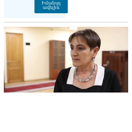
Իմանալ
Մարիաննա
ավելին
Ղահրամանյան
07.08.2026
Եկեղեցու հեղինակության
և նրա հոգևոր
առաքելության դեմ
ուղղված ՀՀ
իշխանությունների
գործողությունները
հակասահմանադրական
են և հակազգային. ՀՅԴ
Բյուրո
07.08.2026
Ծնողների շիրիմի մոտ
հայտնաբերել է
տղամարդու մшրմին,
հրшզեն և նшմшկ
07.08.2026
ՏԵՍԱՆՅՈւԹ․ ՔՊ-ն այսօր