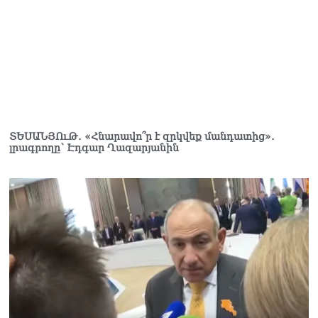
07.08.2026
«Ժամը 15:00-ից «Ուժեղ
Հայաստան»-ի
պատգամավորները կլքեն
ԱԺ-ն և կշարժվեն դեպի
Էջմիածին»․ Նարեկ
Կարապետյան
07.08.2026
ՏԵՍԱՆՅՈւԹ․ «Հնարավո՞ր է զրկվեք մանդատից»․
լրագրողը՝ Էդգար Ղազարյանին
Երկար ժամանակ լույս չի
լինելու Երևանում ու 9
մարզում
07.08.2026
«Ստիպված կլինենք մեր
քաղաքացիներին հորդորել
չայցելել Հայաստան»․
Ռուսական կողմը
մանրամասներ է հայտնել
Մատվիենկոյի և
Ռուբինյանի զրույցից