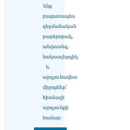
07.08.2026
ենք
Դուք էլ մի դատվեք, դուք
բացառապես
մի անգամ դատվել եք.
գերմանական
Ղազինյանը՝ ՔՊ–ականին
07.08.2026
բարձրորակ,
Ռուսաստանը
անվտանգ,
ահազանգում է, որ կարող է
դադարել զբոսաշրջային
հակաալերգիկ
ռեսուրսի հոսքը դեպի
և
Հայաստան․ ինչ տեղի
կունենա
արդյունավետ
07.08.2026
միջոցներ՝
Միշուստինը «ոտքի վրա»
շփվել է Փաշինյանի հետ
հիանալի
07.08.2026
արդյունքի
ՏԵՍԱՆՅՈւԹ․ Այսօր մեր
համար։
ամոթի օրն է,
խայտառակություն է՝
դատում են Վեհափառին.