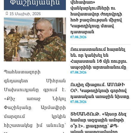
Փաշինյանին
վեհափառ»
վանկարկումների ու
15 Մայիսի, 2026
հավատավոր ժողովրդի
հոծ բազմության միջով
Կաթողիկոսը մտավ
դատարան
07.08.2026
Ռուսաստանում հայտնել
են, որ կանխել են
Հայաստան 16 մլն ռուբլու
ապօրինի արտահանումը
Պահեստազորի
07.08.2026
գնդապետ Միհրան
Ուղիղ միացում․ ԱՄՈԹԻ
Մախսուդյանը գրում է․
ՕՐ․ Կաթողիկոսի գործով
դատական առաջին նիստը
«Քիչ առաջ Նիկոլ
07.08.2026
Փաշինյանը Արմավիրի
ՏԵՍԱՆՅՈւԹ․ «Այսօր ձեզ
մարզում կրկին
համար ազգային ամոթի
հիշատակեց իմ անունը՝
օ՞ր է»․ լրագրողը՝ ՔՊ-
ական պատգամավոր