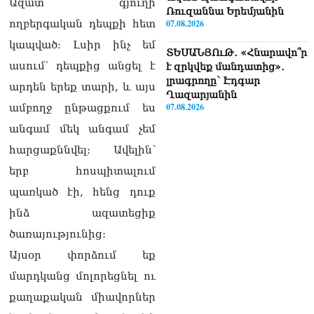
Ազատ գյուղի
Ռուզաննա Երեմյանին
07.08.2026
ողբերգական դեպքի հետ
կապված։ Լսիր ինչ եմ
ՏԵՍԱՆՅՈւԹ․ «Հնարավո՞ր
ասում՝ դեպքից անցել է
է զրկվեք մանդատից»․
լրագրողը՝ Էդգար
արդեն երեք տարի, և այս
Ղազարյանին
07.08.2026
ամբողջ ընթացքում ես
անգամ մեկ անգամ չեմ
ՏԵՍԱՆՅՈւԹ․ Փաշինյանը
հարցաքննվել։ Ավելին՝
հայտարարել է, որ
Եվրամիությունը
երբ հոսպիտալում
Հայաստանի վրա
պառկած էի, հենց դուք
ազդեցության լծակներ
չունի
ինձ ազատեցիք
07.08.2026
ծառայությունից։
ՏԵՍԱՆՅՈւԹ․ «Ցավոք,
Այսօր փորձում եք
լոգիստիկ խնդիրների
պատճառով մեր
մարդկանց մոլորեցնել ու
փոխադարձ առևտրի
քաղաքական միավորներ
ծավալն այնքան էլ մեծ չէ»․