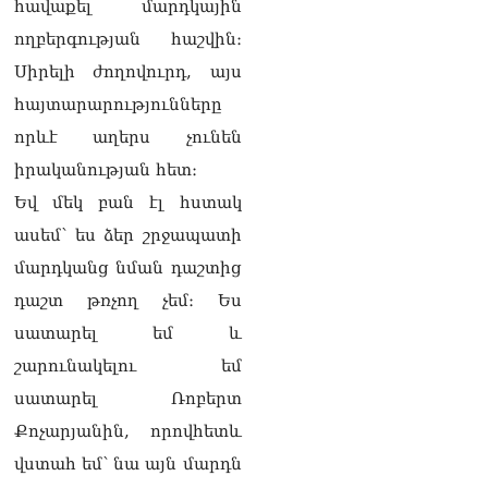
Նիկոլ Փաշինյանը՝
հավաքել մարդկային
Ղրղզստանի նախագահին
ողբերգության հաշվին։
07.08.2026
Սիրելի ժողովուրդ, այս
Տիկի՜ն Ղազարյան, ցույց
հայտարարությունները
տվե՜ք այն էջը, որտեղ
գրված է Ուժեղ
որևէ աղերս չունեն
Հայաստանի անունը, չեք
իրականության հետ։
կարող, որովհետև նման էջ
այդ զեկույցում գոյություն
Եվ մեկ բան էլ հստակ
չունի. Ղահրամանյանը՝
ասեմ՝ ես ձեր շրջապատի
Ղազարյանի
հայտարարության մասին
մարդկանց նման դաշտից
07.08.2026
դաշտ թռչող չեմ։ Ես
ՏԵՍԱՆՅՈւԹ․ Իմ
սատարել եմ և
ընտանիքը փող չունի, իմ
շարունակելու եմ
աշխատավարձով է
ապրում. Թագուհի
սատարել Ռոբերտ
Ղազարյանը հուզվեց
Քոչարյանին, որովհետև
07.08.2026
վստահ եմ՝ նա այն մարդն
Ինչու ԱՄՆ նախագահ