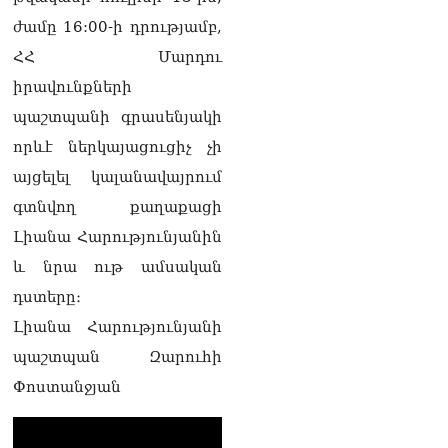
անհրաժեշտություն է
«Լեռնային Ղարաբաղի
ժամը 16:00-ի դրությամբ,
հայերի վերադարձի»
ՀՀ Մարդու
իրավունքի մասին
խոսույթը չշարունակելը.
իրավունքների
Փաշինյան
պաշտպանի գրասենյակի
08.08.2026
որևէ ներկայացուցիչ չի
«Ժողովուրդ». Ինչ
այցելել կալանավայրում
փոփոխություններ է արել
ԱԺ-ում Ռուբեն
գտնվող քաղաքացի
Ռուբինյանը
Լիանա Հարությունյանին
08.08.2026
և նրա ութ ամսական
«Հրապարակ». Հայկական
դստերը։
ծիրանի մասին ռուս-
ադրբեջանական
Լիանա Հարությունյանի
սահմանին մատնել են
պաշտպան Զարուհի
«հայկական թերթերը»
08.08.2026
Փոստանջյան
«Հրապարակ». Փաշինյանը
որս է սկսել Ծառուկյանի