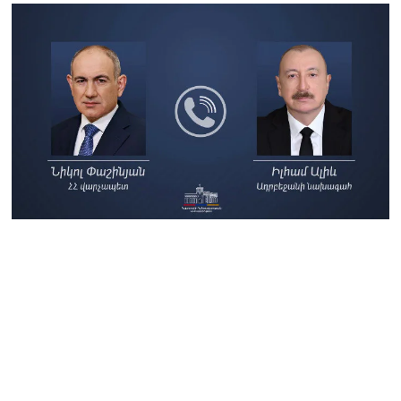
Ռուզաննա Երեմյանին
07.08.2026
ՏԵՍԱՆՅՈւԹ․ «Հնարավո՞ր
է զրկվեք մանդատից»․
լրագրողը՝ Էդգար
Ղազարյանին
07.08.2026
ՏԵՍԱՆՅՈւԹ․ Փաշինյանը
հայտարարել է, որ
Եվրամիությունը
Հայաստանի վրա
ազդեցության լծակներ
չունի
07.08.2026
ՏԵՍԱՆՅՈւԹ․ «Ցավոք,
լոգիստիկ խնդիրների
պատճառով մեր
փոխադարձ առևտրի
ծավալն այնքան էլ մեծ չէ»․
Նիկոլ Փաշինյանը՝