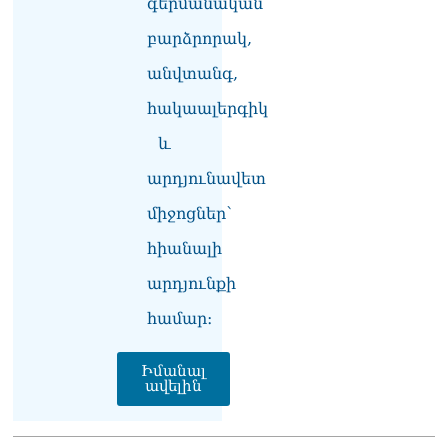
գերմանական
վանկարկումների ու
բարձրորակ,
հավատավոր ժողովրդի
հոծ բազմության միջով
անվտանգ,
Կաթողիկոսը մտավ
դատարան
հակաալերգիկ
07.08.2026
և
Ռուսաստանում հայտնել
արդյունավետ
են, որ կանխել են
Հայաստան 16 մլն ռուբլու
միջոցներ՝
ապօրինի արտահանումը
07.08.2026
հիանալի
Ուղիղ միացում․ ԱՄՈԹԻ
արդյունքի
ՕՐ․ Կաթողիկոսի գործով
դատական առաջին նիստը
համար։
07.08.2026
Իմանալ
ՏԵՍԱՆՅՈւԹ․ «Այսօր ձեզ
ավելին
համար ազգային ամոթի
օ՞ր է»․ լրագրողը՝ ՔՊ-
ական պատգամավոր