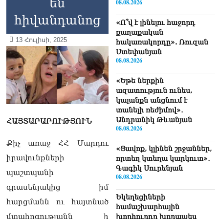
են
08.08.2026
հիվանդանոց
«Ո՞վ է լինելու հաջորդ
քաղաքական
13 Հուլիսի, 2025
հակառակորդը». Ռուզան
Ստեփանյան
08.08.2026
«Եթե ներքին
ազատություն ունես,
կալանքն անցնում է
տանելի ռեժիմով»․
Անդրանիկ Թևանյան
ՀԱՅՏԱՐԱՐՈՒԹՅՈՒՆ
08.08.2026
Քիչ առաջ ՀՀ Մարդու
«Ցավոք, կլինեն շրջաններ,
իրավունքների
որտեղ կտեղա կարկուտ»․
Գագիկ Սուրենյան
պաշտպանի
08.08.2026
գրասենյակից իմ
Եկեղեցիների
հարցմանն ու հայտնած
համաշխարհային
մտահոգությանն ի
խորհուրդը խորապես