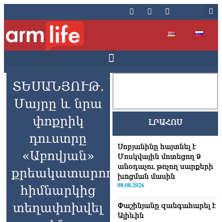
ՏԵՍԱՆՅՈՒԹ․
Մայրը և նրա
փոքրիկ
ԼՐԱՀՈՍ
դուստրը
Սոբյանինը հայտնել է
«Աբովյան»
Մոսկվային մոտեցող 9
անօդաչու թռչող սարքերի
քրեակատարողական
խnցման մասին
08.08.2026
հիմնարկից
տեղափոխվել
Փաշինյանը զանգահարել է
Ալիևին