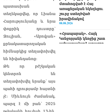
մտահոգված է Հայ
պատասխան
առաքելական եկեղեցու
տեղեկացվեց, որ Լիանա
շուրջ ստեղծված
իրավիճակով
Հարությունյանը և նրա
08.08.2026
փոքրիկ դուստրը՝
«Հրապարակ». Հայկ
Ջուլիան, «Աբովյան»
Կոնջորյանի կնոջից շատ
քրեակատարողական
աշխատավարձ ստացող
պաշտոնյաների կանայք էլ
հիմնարկից տեղափոխվել
կան
08.08.2026
են հիվանդանոց։
Թե որ բժշկական
Ի՞նչն է պակասում
լիակատար երջանկության
կենտրոն են
համար. Մխիթարյանը նշել
տեղափոխվել նրանք՝ այս
է կարիերայի գլխավոր
երազանքի մասին
պահի դրությամբ հայտնի
08.08.2026
չէ։ Միևնույն ժամանակ,
Խաղաղությունն անշրջելի
պարզ է մի բան՝ 2025
դարձնելու համար
թվականի հուլիսի 13-ին,