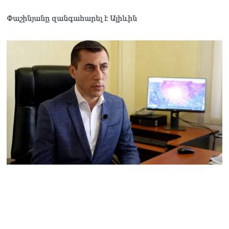
Ղրղզստանի նախագահին
07.08.2026
Փաշինյանը զանգահարել է Ալիևին
Տիկի՜ն Ղազարյան, ցույց
տվե՜ք այն էջը, որտեղ
գրված է Ուժեղ
Հայաստանի անունը, չեք
կարող, որովհետև նման էջ
այդ զեկույցում գոյություն
չունի. Ղահրամանյանը՝
Ղազարյանի
հայտարարության մասին
07.08.2026