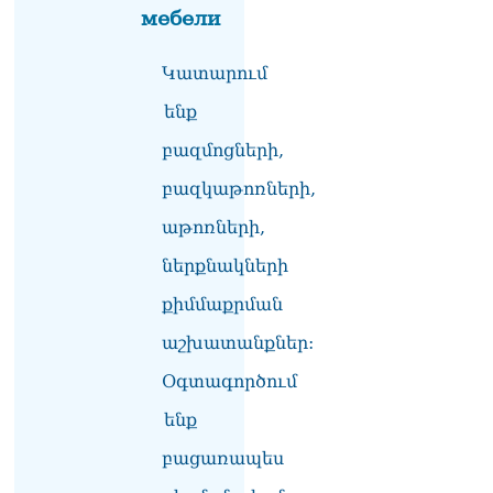
мебели
Ամենայն հայոց
կաթողիկոսի դեմ գործով
Կատարում
դատավորը ինքնաբացարկ
հայտնեց
ենք
07.08.2026
բազմոցների,
ՏԵՍԱՆՅՈւԹ․ «Եթե դու
վարչապետ ես, չի
բազկաթոռների,
նշանակում՝ ինչ ուզես,
աթոռների,
կարաս անես»․ Նարեկ
Կարապետյան
ներքնակների
07.08.2026
քիմմաքրման
Խայտառակություն է, մի
հատ ուշադիր լսեք՝
աշխատանքներ:
Ամենայն Հայոց
Օգտագործում
Կաթողիկոսի դատ.
Տիգրան Աբրահամյան
ենք
07.08.2026
բացառապես
ՏԵՍԱՆՅՈւԹ․ «Վեհափառ,
վեհափառ»