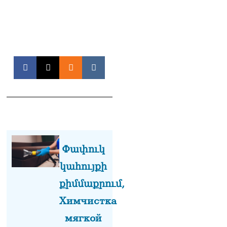
աշխատի Վարդևանյանը,
տեղին չէ. Մամիկոն
Ասլանյան
07.08.2026
ՏԵՍԱՆՅՈւԹ․ Սկսեցին
հնչել զանգերը, երբ
Վեհափառն աջակիցների
հետ մտավ Մայր Տաճար
07.08.2026
ՏԵՍԱՆՅՈւԹ․
Հակասաֆարովյան օրենքը
թշնամանքի մասին չէ.
Շիրազ Մանուկյան
Փափուկ
07.08.2026
կահույքի
ՏԵՍԱՆՅՈւԹ․ Գալիք
սերունդները պետք է
քիմմաքրում,
հետևություն անեն այս
Химчистка
օրերից․ Անդրանիկ
Գևորգյան
мягкой
07.08.2026