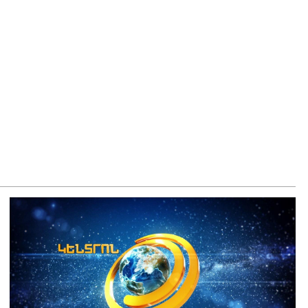
յաստանի ներկայիս իշխանությունը ձախողում է թե՛ երկրի
րսում ազգային համերաշխության պահպանման, թե՛
տաքին ճակատում հայ ժողովրդի շահերի պաշտպանության
րծը․ Մարիաննա Ղահրամանյան
8.2026
 ուզում եք՝ ռեբուսը լուծենք, ասեք՝ մի քանի ամսվա մեջ
ն 29 800-ից ո՞նց դարձավ 29 743 քկմ
8.2026
ՍԱՆՅՈւԹ․ «Մենք մեր խոսքը դեռ կասենք»․ Դավիթ
խանյան
8.2026
ՍԱՆՅՈւԹ․ Աբսուրդ մեկ՝ դատարանը ո՞նց կարող է
ամտել Եկեղեցու գործին, մի հատ էլ ասում են՝ չի
տարվում վճիռը
8.2026
րապատում գործող բենզալցակայանում պայթյուն է տեղի
նեցել. կան վիրավորներ
8.2026