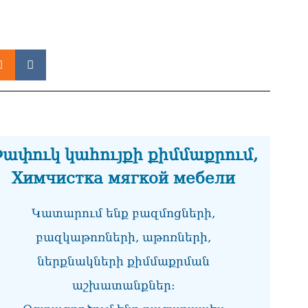
դա
Կա
06.0
Ան
պա
06.0
Վե
Վա
06.0
ափուկ կահույքի քիմմաքրում,
«Ո
Химчистка мягкой мебели
ու
հայ
թա
Կատարում ենք բազմոցների,
06.0
բազկաթոռների, աթոռների,
ՏԵ
ներքնակների քիմմաքրման
շա
քր
աշխատանքներ:
06.0