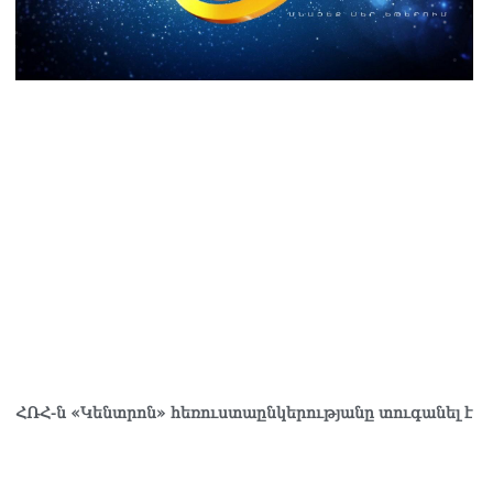
քվի վերաքննիչ դատարանն անփոփոխ է թողել հայ
րիների դատավճիռները
8.2026
-ի և Հայաստանի միջև ապրանքաշրջանառությունը
ուկ նվազում է․ Օվերչուկ
8.2026
սկվան և Երևանը քննարկում են Ռուսաստանի գլխավոր
ուպատոսության բացումը Կապանում
8.2026
ևանում դшնшկшհшրվшծ 30-ամյա տղամարդը ծանր
ճակում տեղափոխվել է հիվանդանոց
8.2026
մ կարող մեկնաբանել Հաջիևի խոսքը. ասել ենք, որ
հմանադրության նախագիծ ենք մշակում. նախարար
լյան
ՀՌՀ-ն «Կենտրոն» հեռուստաընկերությանը տուգանել է
8.2026
կոլ Փաշինյանը մեկնել է Ղրղզստանի Հանրապետություն