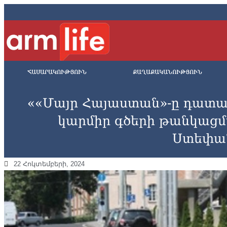
ՀԱՍԱՐԱԿՈՒԹՅՈՒՆ
ՔԱՂԱՔԱԿԱՆՈՒԹՅՈՒՆ
««Մայր Հայաստան»-ը դատա
կարմիր գծերի թանկացմ
Ստեփա
22 Հոկտեմբերի, 2024