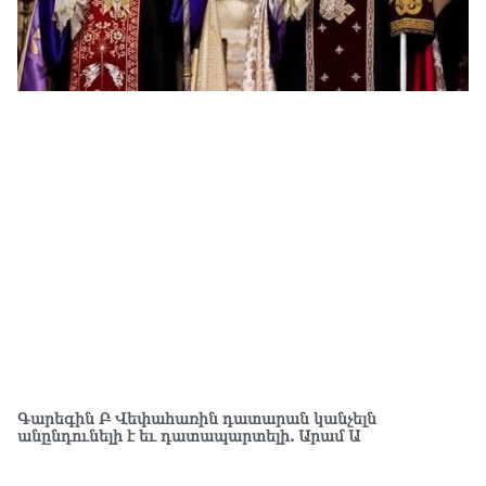
Բա
գե
06.0
ՌԴ
կտր
06.0
Մո
հյ
06.0
Եր
վի
06.0
Չե
Սա
Գա
Գարեգին Բ Վեփահառին դատարան կանչելն
06.0
անընդունելի է եւ դատապարտելի. Արամ Ա
Նի