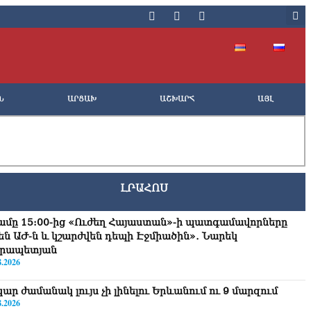
Ն
ԱՐՑԱԽ
ԱՇԽԱՐՀ
ԱՅԼ
ԼՐԱՀՈՍ
ամը 15:00-ից «Ուժեղ Հայաստան»-ի պատգամավորները
քեն ԱԺ-ն և կշարժվեն դեպի Էջմիածին»․ Նարեկ
րապետյան
8.2026
ար ժամանակ լույս չի լինելու Երևանում ու 9 մարզում
8.2026