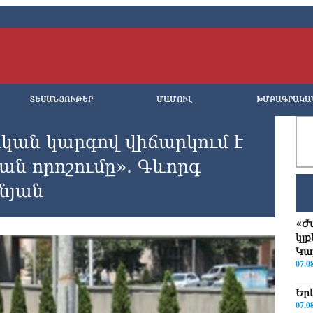
ՏԵՍԱՆՅՈՒԹԵՐ
ՄԱՄՈՒԼ
ԽՄԲԱԳՐԱԿԱ
կան կարգով վիճարկում է
ան որոշումը». Գևորգ
նյան
«Ժ
կլ
Կա
07.0
Երկ
07.0