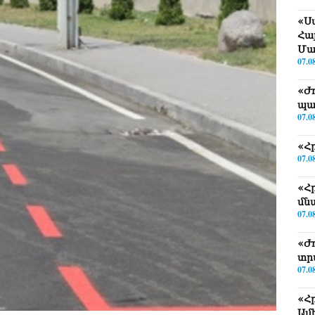
«Ս
Հա
Մա
07.0
«Ժ
պա
07.0
«Հ
07.0
«Հ
մն
07.0
«Ժ
տր
07.0
«Հ
Ամ