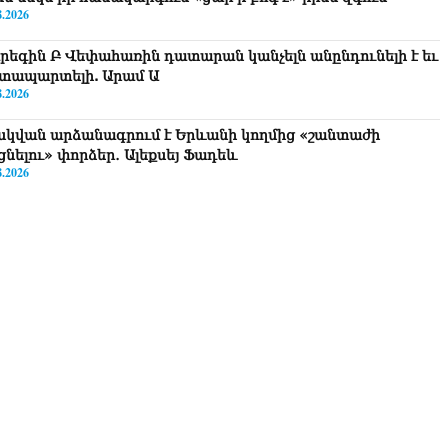
8.2026
րեգին Բ Վեփահառին դատարան կանչելն անընդունելի է եւ
տապարտելի. Արամ Ա
8.2026
սկվան արձանագրում է Երևանի կողմից «շանտաժի
ցնելու» փորձեր․ Ալեքսեյ Ֆադեև
8.2026
ւբարաշենի աղբավայրում տրակտորով աղբը հրելիս այն
վել է 29-ամյա աշխատակցի վրա. վերջինս մաhшցել է
8.2026
Հ-ն «Կենտրոն» հեռուստաընկերությանը տուգանել է
8.2026
գիկ Ծառուկյանի և Սեդրակ Առուստամյանի նկատմամբ
ր քրեական հետապնդում է հարուցվել
8.2026
ՍԱՆՅՈւԹ․ Վաղը մենք ԱԺ չենք գալու, գնալու ենք