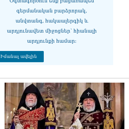
Օգտագործում ենք բացառապես
Հա
նե
գերմանական բարձրորակ,
ար
անվտանգ, հակաալերգիկ և
գո
06.0
արդյունավետ միջոցներ՝ հիանալի
Եթե
արդյունքի համար։
ՀՀ-
06.0
Իմանալ ավելին
ՏԵ
Իշ
06.0
ՏԵ
միջ
կա
06.0
Նո
ու
06.0