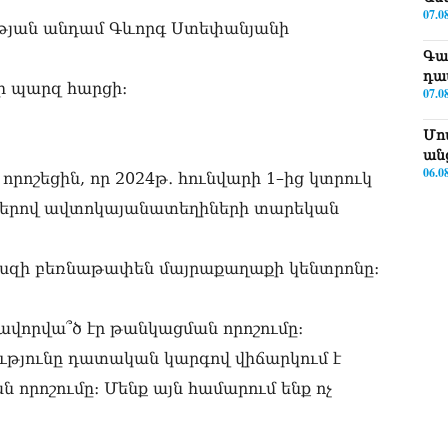
07.0
թյան անդամ Գևորգ Ստեփանյանի
Գա
դա
ի պարզ հարցի։
07.0
Մո
ան
06.0
րոշեցին, որ 2024թ․ հունվարի 1–ից կտրուկ
ագծերով ավտոկայանատեղիների տարեկան
Նո
լց
06.0
պեսզի բեռնաթափեն մայրաքաղաքի կենտրոնը։
ՀՌ
06.0
ավորվա՞ծ էր թանկացման որոշումը։
Գա
ությունը դատական կարգով վիճարկում է
նո
որոշումը։ Մենք այն համարում ենք ոչ
06.0
ՏԵ