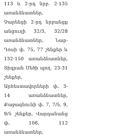
դատարան
113 և 2-րդ նրբ. 2-135
07.08.2026
առանձնատներ,
Ռուսաստանում հայտնել
Չարենցի 2-րդ նրբանցք
են, որ կանխել են
անցուղի 32/3, 32/28
Հայաստան 16 մլն ռուբլու
ապօրինի արտահանումը
առանձնատներ, Նար-
07.08.2026
Դոսի փ. 75, 77 շենքեր և
Ուղիղ միացում․ ԱՄՈԹԻ
132-150 առանձնատներ,
ՕՐ․ Կաթողիկոսի գործով
Տիգրան Մեծի պող. 23-31
դատական առաջին նիստը
07.08.2026
շենքեր,
Արհեստավորների փ. 3-
ՏԵՍԱՆՅՈւԹ․ «Այսօր ձեզ
համար ազգային ամոթի
14 առանձնատներ,
օ՞ր է»․ լրագրողը՝ ՔՊ-
Քաջազնունի փ. 7, 7/5, 9,
ական պատգամավոր
Ռուզաննա Երեմյանին
9/5 շենքեր, Վարդանանց
07.08.2026
փ. 106, 112
ՏԵՍԱՆՅՈւԹ․ «Հնարավո՞ր
առանձնատներ,
է զրկվեք մանդատից»․