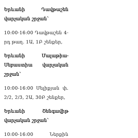
տվե՜ք այն էջը, որտեղ
գրված է Ուժեղ
Երևանի Դավթաշեն
Հայաստանի անունը, չեք
վարչական շրջան՝
կարող, որովհետև նման էջ
այդ զեկույցում գոյություն
չունի. Ղահրամանյանը՝
10:00-16:00 Դավթաշեն 4-
Ղազարյանի
րդ թաղ․ 1Ա, 1Բ շենքեր,
հայտարարության մասին
07.08.2026
Երևանի Մալաթիա-
ՏԵՍԱՆՅՈւԹ․ Իմ
Սեբաստիա վարչական
ընտանիքը փող չունի, իմ
շրջան՝
աշխատավարձով է
ապրում. Թագուհի
Ղազարյանը հուզվեց
10:00-16:00 Մելիքյան փ.
07.08.2026
2/2, 2/3, 2Ա, 30Բ շենքեր,
Ինչու ԱՄՆ նախագահ
Երևանի Շենգավիթ
Թրամփը Ուկրաինային
«Պատրիոտ» հրթիռներ չի
վարչական շրջան՝
տրամադրի
07.08.2026
10:00-16:00 Ներքին