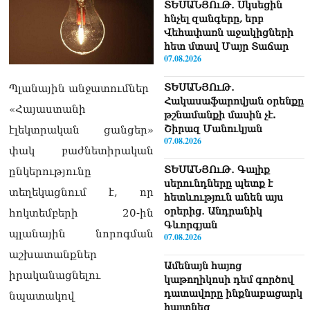
ՏԵՍԱՆՅՈւԹ․ Սկսեցին
հնչել զանգերը, երբ
Վեհափառն աջակիցների
հետ մտավ Մայր Տաճար
07.08.2026
ՏԵՍԱՆՅՈւԹ․
Պլանային անջատումներ
Հակասաֆարովյան օրենքը
«Հայաստանի
թշնամանքի մասին չէ.
Շիրազ Մանուկյան
էլեկտրական ցանցեր»
07.08.2026
փակ բաժնետիրական
ՏԵՍԱՆՅՈւԹ․ Գալիք
ընկերությունը
սերունդները պետք է
տեղեկացնում է, որ
հետևություն անեն այս
օրերից․ Անդրանիկ
հոկտեմբերի 20-ին
Գևորգյան
պլանային նորոգման
07.08.2026
աշխատանքներ
Ամենայն հայոց
իրականացնելու
կաթողիկոսի դեմ գործով
դատավորը ինքնաբացարկ
նպատակով
հայտնեց