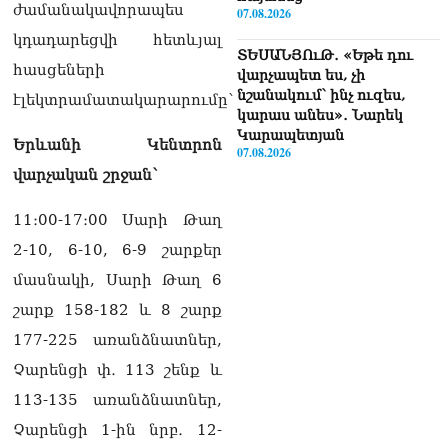
ժամանակավորապես
07.08.2026
կդադարեցվի հետևյալ
ՏԵՍԱՆՅՈւԹ․ «Եթե դու
հասցեների
վարչապետ ես, չի
նշանակում՝ ինչ ուզես,
էլեկտրամատակարարումը`
կարաս անես»․ Նարեկ
Կարապետյան
Երևանի Կենտրոն
07.08.2026
վարչական շրջան՝
Խայտառակություն է, մի
հատ ուշադիր լսեք՝
11։00-17։00 Սարի Թաղ
Ամենայն Հայոց
2-10, 6-10, 6-9 շարքեր
Կաթողիկոսի դատ.
Տիգրան Աբրահամյան
մասնակի, Սարի Թաղ 6
07.08.2026
շարք 158-182 և 8 շարք
ՏԵՍԱՆՅՈւԹ․ «Վեհափառ,
177-225 առանձնատներ,
վեհափառ»
Չարենցի փ․ 113 շենք և
վանկարկումների ու
հավատավոր ժողովրդի
113-135 առանձնատներ,
հոծ բազմության միջով
Չարենցի 1-ին նրբ․ 12-
Կաթողիկոսը մտավ