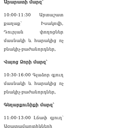
Արարատի մարզ՝
07.08.2026
Ռուսաստանը
10:00-11:30 Արտաշատ
ահազանգում է, որ կարող է
քաղաք՝ Իսակովի,
դադարել զբոսաշրջային
ռեսուրսի հոսքը դեպի
Դուրյան փողոցներ
Հայաստան․ ինչ տեղի
մասնակի և հարակից ոչ
կունենա
07.08.2026
բնակիչ-բաժանորդներ,
Միշուստինը «ոտքի վրա»
Վայոց Ձորի մարզ՝
շփվել է Փաշինյանի հետ
07.08.2026
10:30-16:00 Գլաձոր գյուղ
ՏԵՍԱՆՅՈւԹ․ Այսօր մեր
մասնակի և հարակից ոչ
ամոթի օրն է,
բնակիչ-բաժանորդներ,
խայտառակություն է՝
դատում են Վեհափառին.
Գեղարքունիքի մարզ՝
Մարիաննա
Ղահրամանյան
07.08.2026
11։00-13։00 Լճափ գյուղ՝
Ազատամարտիկների
Եկեղեցու հեղինակության