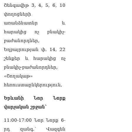
Փաշինյանը հասկացրել է,
Շենգավիթ 3, 4, 5, 6, 10
որ Հայաստանին
փողոցների
Եվրամիության հետ
մերձեցման մղել է
առանձնատնր և
Լուկաշենկոն
հարակից ոչ բնակիչ-
07.08.2026
բաժանորդներ,
ՀՀ–ի համար ԵԱՏՄ–ի հետ
Եղբայրության փ․ 14, 22
համագործակցության
խորացումը
շենքեր և հարակից ոչ
առաջնահերթություն է.
բնակիչ-բաժանորդներ,
Փաշինյան
07.08.2026
«Շողակաթ»
հեռուստաընկերություն,
ՀԲԸՄ-ն կոչ է անում
կասեցնել քրեական
վարույթը, որը հակասում է
Երևանի Նոր Նորք
մեր պատմական
վարչական շրջան՝
ավանդույթներին
07.08.2026
11:00-17:00 Նոր Նորք 6-
Քննչական կոմիտեն
րդ զանգ.՝ Վազգեն
արձագանքել է Աննա