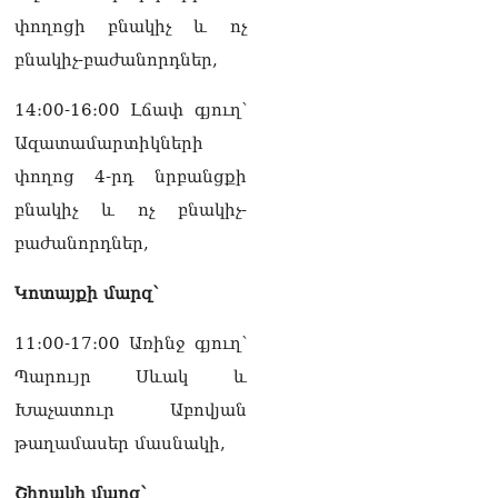
և նրա հոգևոր
փողոցի բնակիչ և ոչ
առաքելության դեմ
բնակիչ-բաժանորդներ,
ուղղված ՀՀ
իշխանությունների
գործողությունները
14։00-16։00 Լճափ գյուղ՝
հակասահմանադրական
Ազատամարտիկների
են և հակազգային. ՀՅԴ
Բյուրո
փողոց 4-րդ նրբանցքի
07.08.2026
բնակիչ և ոչ բնակիչ-
Ծնողների շիրիմի մոտ
բաժանորդներ,
հայտնաբերել է
տղամարդու մшրմին,
Կոտայքի մարզ՝
հրшզեն և նшմшկ
07.08.2026
11։00-17։00 Առինջ գյուղ՝
ՏԵՍԱՆՅՈւԹ․ ՔՊ-ն այսօր
Պարույր Սևակ և
դատում է ձեր խիղճը,
Խաչատուր Աբովյան
նրանց, ովքեր Հուդայի
ճանապարհով չեն գնացել.
թաղամասեր մասնակի,
Գառնիկ Դավթյան
07.08.2026
Շիրակի մարզ՝