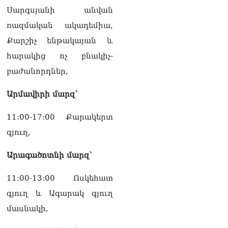
Սարգսյանի անվան
Հակոբյանին
07.08.2026
ռազմական ակադեմիա,
Քարշիչ ենթակայան և
Նիկոլ Փաշինյանի քավոր
մարզպետն ավելի քան 5
հարակից ոչ բնակիչ-
տարում ոչ մի ասուլիս չի
բաժանորդներ,
տվել. Ոսկան Սարգսյան
07.08.2026
Արմավիրի մարզ՝
ՄԱԿ Գլխավոր
քարտուղարի ուղերձը
11:00-17:00 Քարակերտ
Փաշինյանին
արտահայտում է թերեւս
գյուղ,
համաշխարհային
անցուդարձում շատ բան
Արագածոտնի մարզ՝
որոշող կենտրոնների
տրամադրություններ
11:00-13:00 Ոսկեհատ
07.08.2026
գյուղ և Ագարակ գյուղ
Դուք էլ մի դատվեք, դուք
մասնակի,
մի անգամ դատվել եք.
Ղազինյանը՝ ՔՊ–ականին