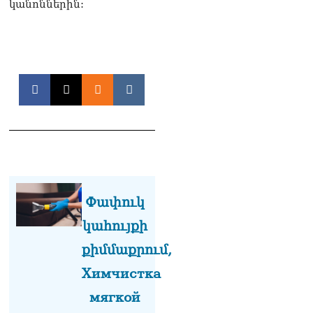
կանոններին:
Փափուկ
կահույքի
քիմմաքրում,
Химчистка
мягкой