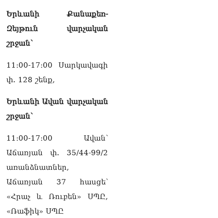
լրագրողը՝ Էդգար
Երևանի Քանաքեռ-
Ղազարյանին
07.08.2026
Զեյթուն վարչական
շրջան՝
ՏԵՍԱՆՅՈւԹ․ Փաշինյանը
հայտարարել է, որ
Եվրամիությունը
11։00-17։00 Սարկավագի
Հայաստանի վրա
փ. 128 շենք,
ազդեցության լծակներ
չունի
Երևանի Ավան վարչական
07.08.2026
շրջան՝
ՏԵՍԱՆՅՈւԹ․ «Ցավոք,
լոգիստիկ խնդիրների
11։00-17։00 Ավան՝
պատճառով մեր
փոխադարձ առևտրի
Աճառյան փ. 35/44-99/2
ծավալն այնքան էլ մեծ չէ»․
առանձնատներ,
Նիկոլ Փաշինյանը՝
Ղրղզստանի նախագահին
Աճառյան 37 հասցե՝
07.08.2026
«Հրաչ և Ռուբեն» ՍՊԸ,
Տիկի՜ն Ղազարյան, ցույց
«Ռաֆիկ» ՍՊԸ