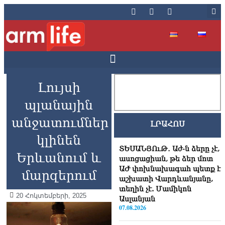
Լույսի
պլանային
անջատումներ
ԼՐԱՀՈՍ
կլինեն
ՏԵՍԱՆՅՈւԹ․ Աժ-ն ձերը չէ,
Երևանում և
ասոցացիան, թե ձեր մոտ
ԱԺ փոխնախագահ պետք է
մարզերում
աշխատի Վարդևանյանը,
տեղին չէ. Մամիկոն
20 Հոկտեմբերի, 2025
Ասլանյան
07.08.2026