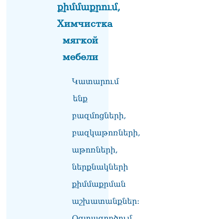
քաղաքական
քիմմաքրում,
հակառակորդը». Ռուզան
Ստեփանյան
Химчистка
08.08.2026
мягкой
«Եթե ներքին
мебели
ազատություն ունես,
կալանքն անցնում է
տանելի ռեժիմով»․
Կատարում
Անդրանիկ Թևանյան
ենք
08.08.2026
բազմոցների,
«Ցավոք, կլինեն շրջաններ,
որտեղ կտեղա կարկուտ»․
բազկաթոռների,
Գագիկ Սուրենյան
08.08.2026
աթոռների,
ներքնակների
Եկեղեցիների
համաշխարհային
քիմմաքրման
խորհուրդը խորապես
մտահոգված է Հայ
աշխատանքներ:
առաքելական եկեղեցու
շուրջ ստեղծված
Օգտագործում