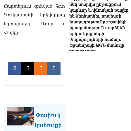
մեկ տարվա ընթացքում
մարտերում զոհված Գոռ
կարևոր և վճռական քայլեր
Ղուկասյանի երկվորյակ
են ձեռնարկել, որպեսզի
խաղաղությունը շոշափելի
եղբայրները՝ Գոռը և
իրականություն դարձնեն
Հայկը։
երկու երկրների
ժողովուրդների համար․
Ֆրանսիայի ԱԳՆ մամուլի
քարտուղար
08.08.2026
Սոբյանինը հայտնել է
Մոսկվային մոտեցող 9
անօդաչու թռչող սարքերի
խnցման մասին
08.08.2026
Փաշինյանը զանգահարել է
Ալիևին
08.08.2026
Փափուկ
կահույքի
«Ո՞վ է լինելու հաջորդ