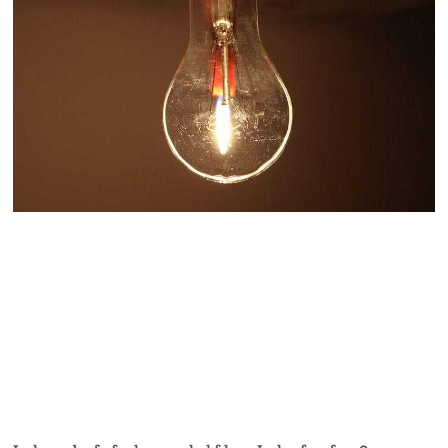
դատավորը ինքնաբացարկ
հայտնեց
07.08.2026
ՏԵՍԱՆՅՈւԹ․ «Եթե դու
վարչապետ ես, չի
նշանակում՝ ինչ ուզես,
կարաս անես»․ Նարեկ
Կարապետյան
07.08.2026
Խայտառակություն է, մի
հատ ուշադիր լսեք՝
Ամենայն Հայոց
Կաթողիկոսի դատ.
Տիգրան Աբրահամյան
07.08.2026
ՏԵՍԱՆՅՈւԹ․ «Վեհափառ,
վեհափառ»
վանկարկումների ու
հավատավոր ժողովրդի
հոծ բազմության միջով