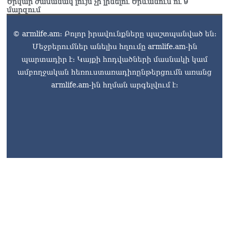
Երկար ժամանակ լույս չի լինելու Երևանում ու 9
Կաթողիկոսը մտավ
մարզում
դատարան
07.08.2026
© armlife.am: Բոլոր իրավունքները պաշտպանված են:
Մեջբերումներ անելիս հղումը armlife.am-ին
Ռուսաստանում հայտնել
են, որ կանխել են
պարտադիր է: Կայքի հոդվածների մասնակի կամ
Հայաստան 16 մլն ռուբլու
ամբողջական հեռուստառադիոընթերցումն առանց
ապօրինի արտահանումը
armlife.am-ին հղման արգելվում է:
07.08.2026
armlife@internet.ru