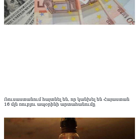
ՏԵՍԱՆՅՈւԹ․ Սկսեցին
հնչել զանգերը, երբ
Վեհափառն աջակիցների
հետ մտավ Մայր Տաճար
07.08.2026
ՏԵՍԱՆՅՈւԹ․
Հակասաֆարովյան օրենքը
թշնամանքի մասին չէ.
Շիրազ Մանուկյան
07.08.2026
ՏԵՍԱՆՅՈւԹ․ Գալիք
սերունդները պետք է
հետևություն անեն այս
Ռուսաստանում հայտնել են, որ կանխել են Հայաստան
16 մլն ռուբլու ապօրինի արտահանումը
օրերից․ Անդրանիկ
Գևորգյան
07.08.2026
Ամենայն հայոց
կաթողիկոսի դեմ գործով