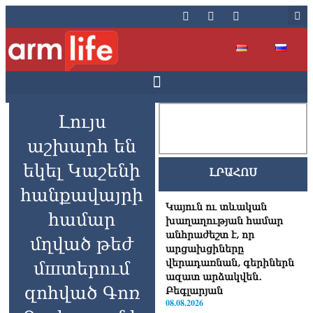
Լույս
աշխարհ են
եկել Կաշենի
ԼՐԱՀՈՍ
հանքավայրի
Կայուն ու տևական
համար
խաղաղության համար
անհրաժեշտ է, որ
մղված թեժ
արցախցիները
վերադառնան, գերիներն
մшտերnւմ
ազատ արձակվեն․
զոհված Գոռ
Բեգլարյան
08.08.2026