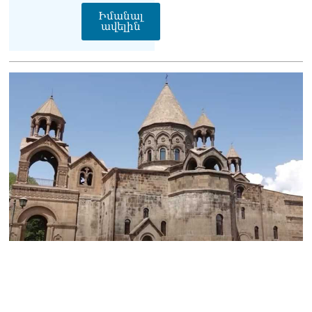
իրավունքի մասին
Իմանալ
խոսույթը չշարունակելը.
ավելին
Փաշինյան
08.08.2026
«Ժողովուրդ». Ինչ
փոփոխություններ է արել
ԱԺ-ում Ռուբեն
Ռուբինյանը
08.08.2026
«Հրապարակ». Հայկական
ծիրանի մասին ռուս-
ադրբեջանական
սահմանին մատնել են
«հայկական թերթերը»
08.08.2026
«Հրապարակ». Փաշինյանը
որս է սկսել Ծառուկյանի
համախոհների նկատմամբ
08.08.2026