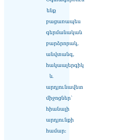
իրավիճակով
08.08.2026
ենք
բացառապես
«Հրապարակ». Հայկ
Կոնջորյանի կնոջից շատ
գերմանական
աշխատավարձ ստացող
պաշտոնյաների կանայք էլ
բարձրորակ,
կան
08.08.2026
անվտանգ,
հակաալերգիկ
Ի՞նչն է պակասում
լիակատար երջանկության
և
համար. Մխիթարյանը նշել
է կարիերայի գլխավոր
արդյունավետ
երազանքի մասին
08.08.2026
միջոցներ՝
հիանալի
Խաղաղությունն անշրջելի
դարձնելու համար
արդյունքի
անհրաժեշտություն է
«Լեռնային Ղարաբաղի
համար։
հայերի վերադարձի»