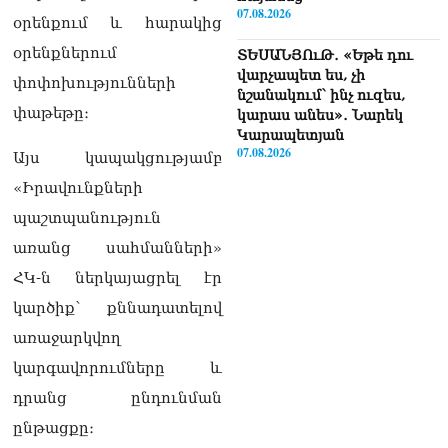
07.08.2026
օրենքում և հարակից
օրենքներում
ՏԵՍԱՆՅՈւԹ․ «Եթե դու
վարչապետ ես, չի
փոփոխությունների
նշանակում՝ ինչ ուզես,
փաթեթը։
կարաս անես»․ Նարեկ
Կարապետյան
07.08.2026
Այս կապակցությամբ
«Իրավունքների
Խայտառակություն է, մի
հատ ուշադիր լսեք՝
պաշտպանություն
Ամենայն Հայոց
առանց սահմանների»
Կաթողիկոսի դատ.
Տիգրան Աբրահամյան
ՀԿ-ն ներկայացրել էր
07.08.2026
կարծիք՝ քննադատելով
ՏԵՍԱՆՅՈւԹ․ «Վեհափառ,
առաջարկվող
վեհափառ»
կարգավորումները և
վանկարկումների ու
հավատավոր ժողովրդի
դրանց ընդունման
հոծ բազմության միջով
ընթացքը։
Կաթողիկոսը մտավ