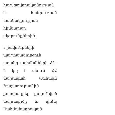
07.08.2026
հաշվետվողականության
Ռուսաստանը
և հանրության
ահազանգում է, որ կարող է
մասնակցության
դադարել զբոսաշրջային
ռեսուրսի հոսքը դեպի
հիմնարար
Հայաստան․ ինչ տեղի
սկզբունքներին։
կունենա
07.08.2026
Իրավունքների
Միշուստինը «ոտքի վրա»
պաշտպանություն
շփվել է Փաշինյանի հետ
առանց սահմանների ՀԿ-
07.08.2026
ն կոչ է անում ՀՀ
ՏԵՍԱՆՅՈւԹ․ Այսօր մեր
նախագահ Վահագն
ամոթի օրն է,
խայտառակություն է՝
Խաչատուրյանին
դատում են Վեհափառին.
չստորագրել ընդունված
Մարիաննա
Ղահրամանյան
նախագիծը և դիմել
07.08.2026
Սահմանադրական
Եկեղեցու հեղինակության