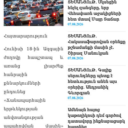
ՏԵՍԱՆՅՈւԹ․ Սկսեցին
հնչել զանգերը, երբ
Վեհափառն աջակիցների
հետ մտավ Մայր Տաճար
07.08.2026
Հայտարարություն
ՏԵՍԱՆՅՈւԹ․
Հակասաֆարովյան օրենքը
թշնամանքի մասին չէ.
Հունիսի 18-ին Ազգային
Շիրազ Մանուկյան
ժողովը հապշտապ և
07.08.2026
առանց լիարժեք
ՏԵՍԱՆՅՈւԹ․ Գալիք
հանրային
սերունդները պետք է
հետևություն անեն այս
քննարկումների
օրերից․ Անդրանիկ
ընդունեց
Գևորգյան
07.08.2026
«Ճանապարհային
երթևեկության
Ամենայն հայոց
կաթողիկոսի դեմ գործով
անվտանգության
դատավորը ինքնաբացարկ
ապահովման մասին»
հայտնեց