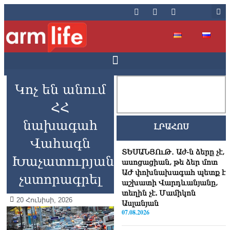
Կոչ են անում
ՀՀ
նախագահ
ԼՐԱՀՈՍ
Վահագն
ՏԵՍԱՆՅՈւԹ․ Աժ-ն ձերը չէ,
Խաչատուրյանին
ասոցացիան, թե ձեր մոտ
ԱԺ փոխնախագահ պետք է
չստորագրել
աշխատի Վարդևանյանը,
տեղին չէ. Մամիկոն
20 Հունիսի, 2026
Ասլանյան
07.08.2026