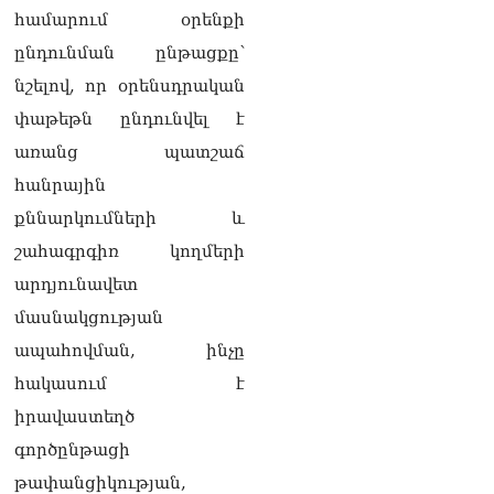
համարում օրենքի
Հակոբյանին
07.08.2026
ընդունման ընթացքը՝
նշելով, որ օրենսդրական
Նիկոլ Փաշինյանի քավոր
մարզպետն ավելի քան 5
փաթեթն ընդունվել է
տարում ոչ մի ասուլիս չի
առանց պատշաճ
տվել. Ոսկան Սարգսյան
07.08.2026
հանրային
քննարկումների և
ՄԱԿ Գլխավոր
քարտուղարի ուղերձը
շահագրգիռ կողմերի
Փաշինյանին
արդյունավետ
արտահայտում է թերեւս
համաշխարհային
մասնակցության
անցուդարձում շատ բան
ապահովման, ինչը
որոշող կենտրոնների
տրամադրություններ
հակասում է
07.08.2026
իրավաստեղծ
Դուք էլ մի դատվեք, դուք
գործընթացի
մի անգամ դատվել եք.
թափանցիկության,
Ղազինյանը՝ ՔՊ–ականին