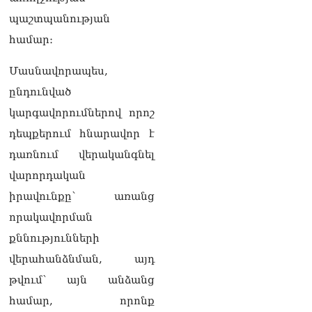
լրագրողը՝ Էդգար
պաշտպանության
Ղազարյանին
07.08.2026
համար։
ՏԵՍԱՆՅՈւԹ․ Փաշինյանը
Մասնավորապես,
հայտարարել է, որ
ընդունված
Եվրամիությունը
Հայաստանի վրա
կարգավորումներով որոշ
ազդեցության լծակներ
դեպքերում հնարավոր է
չունի
07.08.2026
դառնում վերականգնել
վարորդական
ՏԵՍԱՆՅՈւԹ․ «Ցավոք,
լոգիստիկ խնդիրների
իրավունքը՝ առանց
պատճառով մեր
որակավորման
փոխադարձ առևտրի
ծավալն այնքան էլ մեծ չէ»․
քննությունների
Նիկոլ Փաշինյանը՝
վերահանձնման, այդ
Ղրղզստանի նախագահին
07.08.2026
թվում՝ այն անձանց
Տիկի՜ն Ղազարյան, ցույց
համար, որոնք