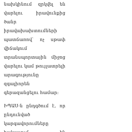
տվե՜ք այն էջը, որտեղ
նախկինում զրկվել են
գրված է Ուժեղ
Հայաստանի անունը, չեք
վարելու իրավունքից
կարող, որովհետև նման էջ
ծանր
այդ զեկույցում գոյություն
չունի. Ղահրամանյանը՝
իրավախախտումների
Ղազարյանի
պատճառով՝ ոչ սթափ
հայտարարության մասին
07.08.2026
վիճակում
տրանսպորտային միջոց
ՏԵՍԱՆՅՈւԹ․ Իմ
ընտանիքը փող չունի, իմ
վարելու կամ թույլատրելի
աշխատավարձով է
արագությունը
ապրում. Թագուհի
Ղազարյանը հուզվեց
զգալիորեն
07.08.2026
գերազանցելու համար։
Ինչու ԱՄՆ նախագահ
ԻՊԱՍ-ն ընդգծում է, որ
Թրամփը Ուկրաինային
«Պատրիոտ» հրթիռներ չի
ընդունված
տրամադրի
07.08.2026
կարգավորումները