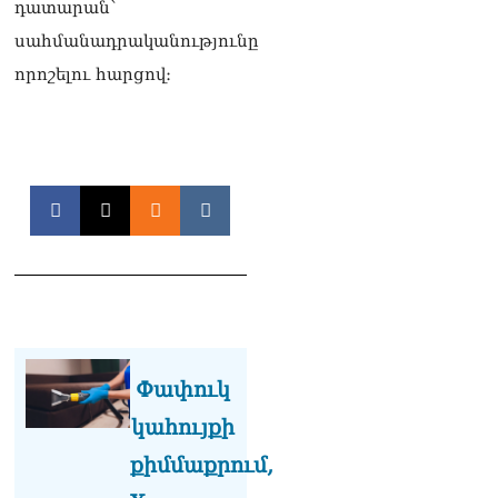
դատարան՝
և նրա հոգևոր
սահմանադրականությունը
առաքելության դեմ
ուղղված ՀՀ
որոշելու հարցով։
իշխանությունների
գործողությունները
հակասահմանադրական
են և հակազգային. ՀՅԴ
Բյուրո
07.08.2026
Ծնողների շիրիմի մոտ
հայտնաբերել է
տղամարդու մшրմին,
հրшզեն և նшմшկ
07.08.2026
ՏԵՍԱՆՅՈւԹ․ ՔՊ-ն այսօր
Փափուկ
դատում է ձեր խիղճը,
նրանց, ովքեր Հուդայի
կահույքի
ճանապարհով չեն գնացել.
քիմմաքրում,
Գառնիկ Դավթյան
07.08.2026