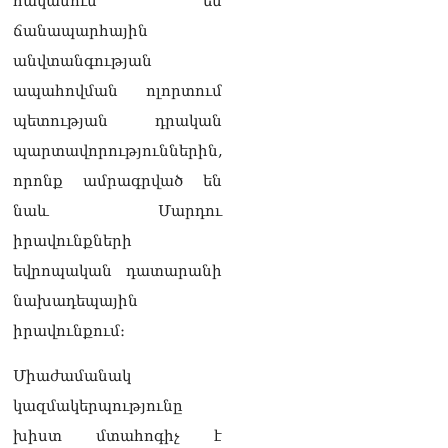
հակասում են
Փաշինյանը հասկացրել է,
ճանապարհային
որ Հայաստանին
Եվրամիության հետ
անվտանգության
մերձեցման մղել է
ապահովման ոլորտում
Լուկաշենկոն
07.08.2026
պետության դրական
պարտավորություններին,
ՀՀ–ի համար ԵԱՏՄ–ի հետ
համագործակցության
որոնք ամրագրված են
խորացումը
նաև Մարդու
առաջնահերթություն է.
Փաշինյան
իրավունքների
07.08.2026
եվրոպական դատարանի
ՀԲԸՄ-ն կոչ է անում
նախադեպային
կասեցնել քրեական
վարույթը, որը հակասում է
իրավունքում։
մեր պատմական
ավանդույթներին
Միաժամանակ
07.08.2026
կազմակերպությունը
Քննչական կոմիտեն
խիստ մտահոգիչ է
արձագանքել է Աննա