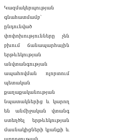
դատարան
07.08.2026
Կազմակերպության
գնահատմամբ՝
Ռուսաստանում հայտնել
ընդունված
են, որ կանխել են
Հայաստան 16 մլն ռուբլու
փոփոխությունները չեն
ապօրինի արտահանումը
07.08.2026
բխում ճանապարհային
երթևեկության
Ուղիղ միացում․ ԱՄՈԹԻ
ՕՐ․ Կաթողիկոսի գործով
անվտանգության
դատական առաջին նիստը
ապահովման ոլորտում
07.08.2026
պետական
ՏԵՍԱՆՅՈւԹ․ «Այսօր ձեզ
քաղաքականության
համար ազգային ամոթի
օ՞ր է»․ լրագրողը՝ ՔՊ-
նպատակներից և կարող
ական պատգամավոր
են անմիջական վտանգ
Ռուզաննա Երեմյանին
07.08.2026
ստեղծել երթևեկության
մասնակիցների կյանքի և
ՏԵՍԱՆՅՈւԹ․ «Հնարավո՞ր
է զրկվեք մանդատից»․
առողջության