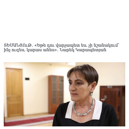
ՏԵՍԱՆՅՈւԹ․ «Եթե դու վարչապետ ես, չի նշանակում՝
ինչ ուզես, կարաս անես»․ Նարեկ Կարապետյան