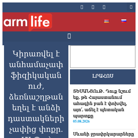
Կիրառվել է
անհամաչափ
ֆիզիկական
ԼՐԱՀՈՍ
ուժ,
ՏԵՍԱՆՅՈւԹ․ Դուք նշում
ձեռնաշղթան
եք, թե Հայաստանում
ահագին բան է փոխվել,
եղել է անձի
այո՛, աճել է պետական
պարտքը
դաստակների
05.08.2026
չափից փոքր.
Սևանի ջրափրկարարները