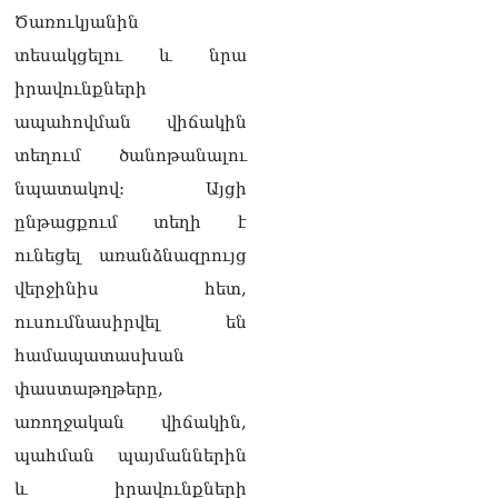
Ուղիղ միացում․
Ծառուկյանին
Շարունակվում է
տեսակցելու և նրա
Հայաստանի նորընտիր
Ազգային ժողովի նիստը
իրավունքների
05.08.2026
ապահովման վիճակին
Էլեկտրաէներգիայի
տեղում ծանոթանալու
անջատումներ Երևանում
և 9 մարզերում
նպատակով: Այցի
05.08.2026
ընթացքում տեղի է
«Ժողովուրդ».
ունեցել առանձնազրույց
Կառավարությունում
վերջինիս հետ,
անորոշություն է․ բոլորը
սպասում են Լիլիթ
ուսումնասիրվել են
Մակունցի որոշումներին
համապատասխան
05.08.2026
փաստաթղթերը,
«Հրապարակ». Արայիկ
առողջական վիճակին,
Հարությունյանն աչք է դրել
Մանավազյանի աթոռին
պահման պայմաններին
05.08.2026
և իրավունքների