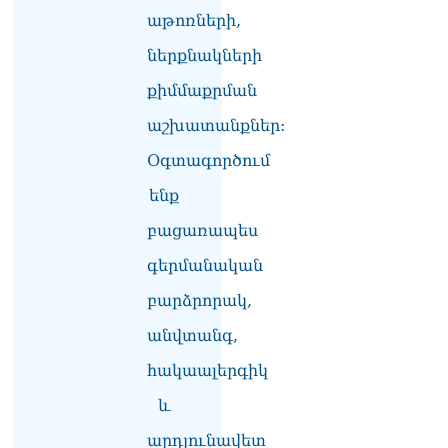
աթոռների,
ներքնակների
քիմմաքրման
աշխատանքներ:
Օգտագործում
ենք
բացառապես
գերմանական
բարձրորակ,
անվտանգ,
հակաալերգիկ
և
արդյունավետ