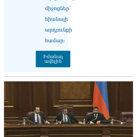
միջոցներ՝
հիանալի
արդյունքի
համար։
Իմանալ
ավելին