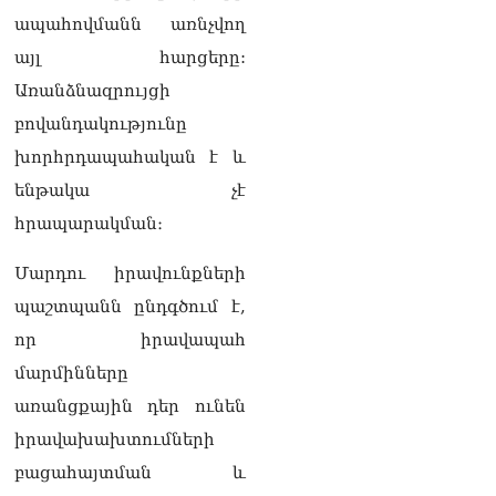
«Ժողովուրդ».
ապահովմանն առնչվող
Ընտրությունների օրը
այլ հարցերը:
Մոսկվայից ՀՀ ժամանած
Հովհաննես Սահակյանը
Առանձնազրույցի
շուրջ երեք ամիս չի
բովանդակությունը
կարողանում վերադառնալ
ՌԴ
խորհրդապահական է և
05.08.2026
ենթակա չէ
«Հրապարակ»․ Էդգար
հրապարակման։
Ղազարյանը`ոսկոր ՔՊ-ի
կոկորդին
Մարդու իրավունքների
05.08.2026
պաշտպանն ընդգծում է,
«Հրապարակ».
որ իրավապահ
Պապիկյանի հետ կոշտ
զրույց է կայացել. նույնիսկ
մարմինները
մտադրություն ուներ Ալեն
առանցքային դեր ունեն
Սիմոնյանի ճակատագրին
արժանացնել
իրավախախտումների
05.08.2026
բացահայտման և