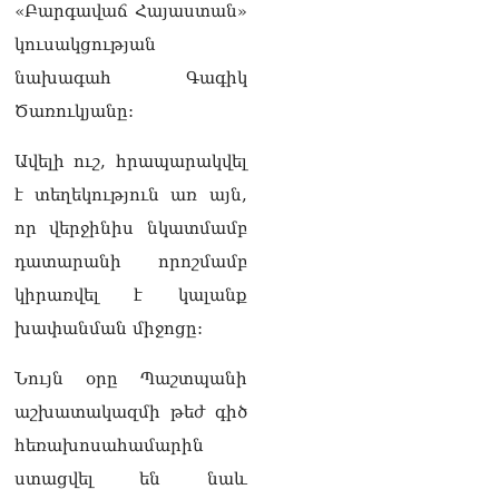
տղամարդ են, թող
«Բարգավաճ Հայաստան»
ապացուցեն. Սամվել
կուսակցության
Կարապետյանը որեւէ
մեկին չի ուղղորդել.
նախագահ Գագիկ
Դավիթ Ղազինյան
Ծառուկյանը:
05.08.2026
Ավելի ուշ, հրապարակվել
ՏԵՍԱՆՅՈւԹ․ Այ տղա ջան,
քեզ մի քիչ համեստ
է տեղեկություն առ այն,
պահիր. Վարդանյանը`
որ վերջինիս նկատմամբ
Կոնջորյանին
05.08.2026
դատարանի որոշմամբ
ՏԵՍԱՆՅՈւԹ․ «Եթե որևէ
կիրառվել է կալանք
մեկիդ իմաստություն է
խափանման միջոցը:
պակասում, թող խնդրի
Աստծուց, և նրան կտրվի»․
Նույն օրը Պաշտպանի
Ռուբեն Մխիթարյան
05.08.2026
աշխատակազմի թեժ գիծ
հեռախոսահամարին
Փաստաբանները բողոքներ
են ներկայացրել Անդրանիկ
ստացվել են նաև
Թևանյանի կալանքի