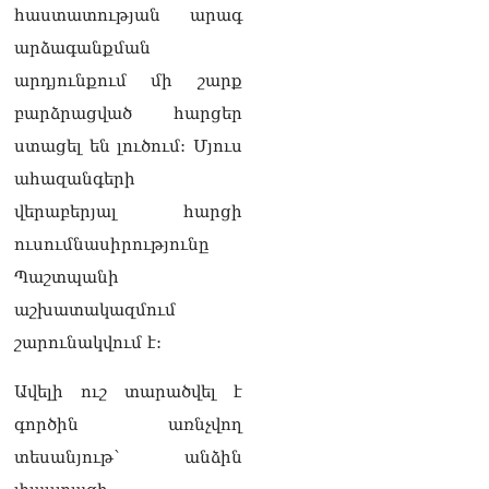
բարեկրթության
հաստատության արագ
մթնոլորտում
05.08.2026
արձագանքման
արդյունքում մի շարք
Գագիկ Ծառուկյանն
ընդդեմ Երևանի
բարձրացված հարցեր
քաղաքապետարանի
ստացել են լուծում: Մյուս
05.08.2026
ահազանգերի
Անգամ Սիրուշոյի
վերաբերյալ հարցի
խանութներ են
шվտոմшտներով,
ուսումնասիրությունը
համազգեստներով մտել,
Պաշտպանի
աչք են վախեցնում
05.08.2026
աշխատակազմում
շարունակվում է:
ՏԵՍԱՆՅՈւԹ․
Ոստիկանության հատուկ
Ավելի ուշ տարածվել է
միջոցառումները. 425 անձ
տեղափոխվել է
գործին առնչվող
ոստիկանություն
05.08.2026
տեսանյութ՝ անձին