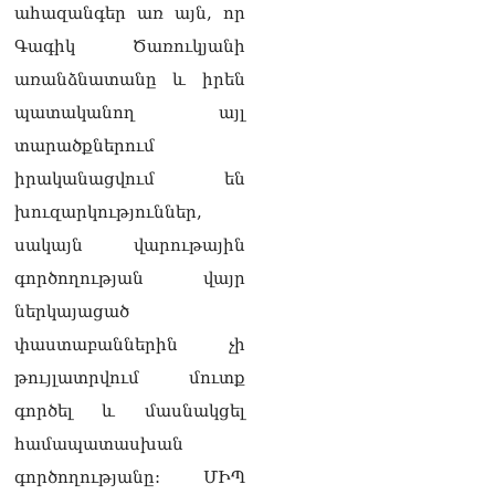
ահազանգեր առ այն, որ
վերաբերյալ դատական
ակտերի դեմ
Գագիկ Ծառուկյանի
05.08.2026
առանձնատանը և իրեն
«Կոկորդիլոսների
պատականող այլ
բուծարանն ի՞նչ եղավ»․
տարածքներում
լրագրողը՝ Գարիկ
Սարգսյանին
իրականացվում են
05.08.2026
խուզարկություններ,
«Ադրբեջանը թույլ չի տա
սակայն վարութային
իր տարածքից
գործողության վայր
հարձակումներ
իրականացնել հարևան
ներկայացած
երկրների դեմ»․ Հաջիև
05.08.2026
փաստաբաններին չի
թույլատրվում մուտք
ՏԵՍԱՆՅՈւԹ. Մեր
գործել և մասնակցել
նպատակը ձեզ
իշխանությունից
համապատասխան
հեռացնելն է, մենք
գործողությանը: ՄԻՊ
կաշխատենք ձեզ հեռացնել