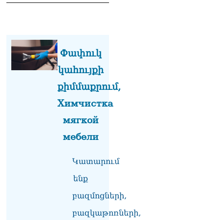
Փափուկ
կահույքի
քիմմաքրում,
Химчистка
мягкой
мебели
Կատարում
ենք
բազմոցների,
բազկաթոռների,