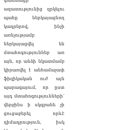
փաստացի
Ի՞նչ կապ կա հայկական
ազատությունից զրկելու
ջրի և Իրանի հետ
համատեղ «գազ՝
պահը ներկայացնող
էլեկտրաէներգիայի
կադրերով, ինչի
դիմաց» նախագծի միջև․
«Коммерсант»
առնչությամբ
05.08.2026
ներկայացվել են
ՏԵՍԱՆՅՈւԹ․ «Դուք
մտահոգություններ առ
ընդդիմադիր հայացքներ
այն, որ անձի նկատմամբ
ունեցողներին տեղեկանք
չեք տրամադրում».
կիրառվել է անհամաչափ
Անդրանիկ Գևորգյան
05.08.2026
ֆիզիկական ուժ այն
պարագայում, որ ըստ
ՌԻԱ «Դաղստան».
Կանխվել է Դաղստան
այդ մտահոգությունների՝
անօրինական հայկական
վերջինս ի սկզբանե չի
արտադրանքի ներմուծման
փորձը
ցուցաբերել որևէ
05.08.2026
դիմադրություն, իսկ
ՏԵՍԱՆՅՈւԹ․ Ճիշտ եմ