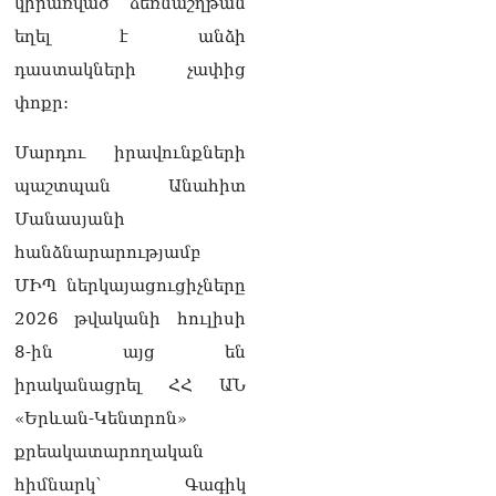
կիրառված ձեռնաշղթան
հասկանում, որ դուք 3-4
եղել է անձի
տարեկանում մտել եք
սրճարան՝ ինչ որ
դաստակների չափից
հաստավիզ ախրանիկներ
փոքր:
են եղել․ Հայկ
Ֆարմանյանը՝ Վահագն
Մարդու իրավունքների
Ալեքսանյանին
05.08.2026
պաշտպան Անահիտ
Մանասյանի
ՏԵՍԱՆՅՈւԹ․ ԳՇ պետը
անակնկալ այց է կատարել
հանձնարարությամբ
դիրքեր
05.08.2026
ՄԻՊ ներկայացուցիչները
2026 թվականի հուլիսի
«Բոնուս»
8-ին այց են
սուպերմարկետների
ցանցի գրասենյակում
իրականացրել ՀՀ ԱՆ
հայտնաբերվել է
«Երևան-Կենտրոն»
հիմնադիրներից գլխավոր
տնօրենի մարմինը
քրեակատարողական
05.08.2026
հիմնարկ՝ Գագիկ