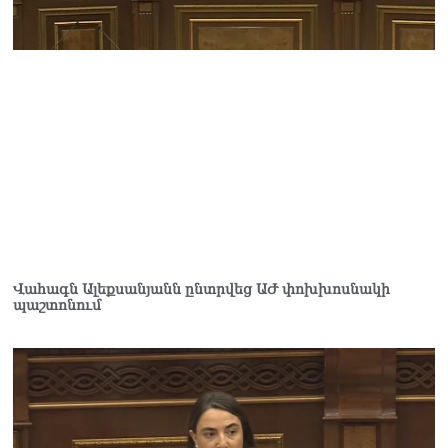
Վահագն Ալեքսանյանն ընտրվեց ԱԺ փոխխոսնակի
պաշտոնում