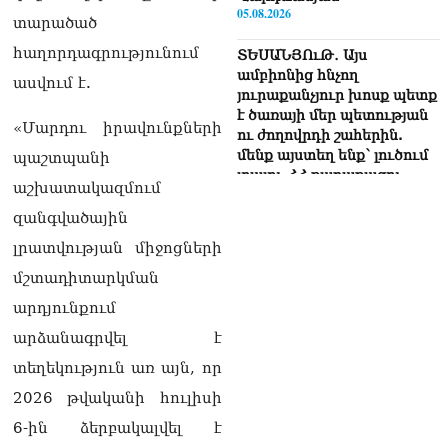
05.08.2026
տարածած
հաղորդագրությունում
ՏԵՍԱՆՅՈւԹ․ Այս
ամբիոնից հնչող
ասվում է.
յուրաքանչյուր խոսք պետք
է ծառայի մեր պետության
«Մարդու իրավունքների
ու ժողովրդի շահերին.
մենք այստեղ ենք՝ լուծում
պաշտպանի
տալու ՀՀ քաղաքացու
աշխատակազմում
խնդիրներին. Լենա
Մաթևոսյան
զանգվածային
05.08.2026
լրատվության միջոցների
«Մուլտի Գրուպ» կոնցեռնի
մշտադիտարկման
նախկին գլխավոր տնօրեն
արդյունքում
Սեդրակ Առուստամյանն ու
ներկա տնօրեն Արթուր
արձանագրվել է
Դալլաքյանը ձերբակալվել
տեղեկություն առ այն, որ
են
05.08.2026
2026 թվականի հուլիսի
6-ին ձերբակալվել է
ՏԵՍԱՆՅՈւԹ․ Ասել եմ՝