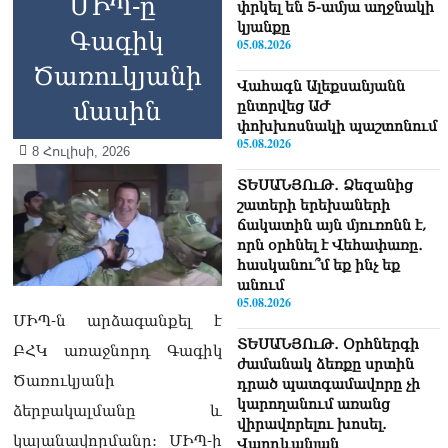
ՄԻՊ-ը՝
փրկել են 5-ամյա աղջնակի
կյանքը
Գագիկ
05.08.2026
Ծառուկյանի
Վահագն Ալեքսանյանն
մասին
ընտրվեց ԱԺ
փոխխոսնակի պաշտոնում
05.08.2026
8 Հուլիսի, 2026
ՏԵՍԱՆՅՈւԹ․ Ձեզանից
շատերի երեխաների
ճակատին այն մյուռոնն է,
որն օրհնել է Վեհափառը․
հասկանու՞մ եք ինչ եք
անում
05.08.2026
ՄԻՊ-ն արձագանքել է
ՏԵՍԱՆՅՈւԹ․ Օրհներգի
ԲՀԿ առաջնորդ Գագիկ
ժամանակ ձեռքը սրտին
Ծառուկյանի
դրած պատգամավորը չի
կարողանում առանց
ձերբակալմանը և
վիրավորելու խոսել․
կալանավորմանը: ՄԻՊ-ի
Վարդևանյան