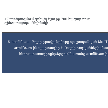
«Պшտերшզմում զnhվել է շուրջ 700 հազար ռուս
զինծшռшյnղ»․ Զելենսկի
© armlife.am: Բոլոր իրավունքները պաշտպանված են: Մ
armlife.am-ին պարտադիր է: Կայքի հոդվածների մ
հեռուստառադիոընթերցումն առանց armlife.am-ին