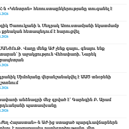
Հ-ն «Կենտրոն» հեռուստաընկերությանը տուգանել է
8.2026
գիկ Ծառուկյանի և Սեդրակ Առուստամյանի նկատմամբ
ր քրեական հետապնդում է հարուցվել
8.2026
ՍԱՆՅՈւԹ․ Վաղը մենք ԱԺ չենք գալու, գնալու ենք
տարան՝ ի աջակցություն Վեհափառի. Նարեկ
րապետյան
8.2026
դրանիկ Սիմոնյանը վերանշանակվել է ԱԱԾ տնօրենի
շտոնում
8.2026
հափառի անձնագրի մեջ գրված է՝ Գարեգին Բ. Արամ
րդևանյանի պատասխանը
8.2026
ւժեղ Հայաստան»-ն ԱԺ-ից ստացած պարգևավճարներն
ղղելու է բացառապես բարեգործությանը, մեր