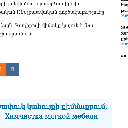
երից մեկի մոտ, որտեղ Կադիրովը
հայ
թա
րքական IHA լրատվական գործակալությունը։
06.0
այն՝ Կադիրովի վիճակը կայուն է։ Նա
ՏԵ
շա
չի սպառնում։
քր
06.0
Հա
նե
ար
գո
06.0
Եթե
ՀՀ-
06.0
ափուկ կահույքի քիմմաքրում,
ՏԵ
Химчистка мягкой мебели
Իշ
06.0