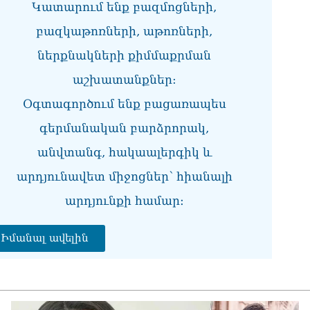
Կատարում ենք բազմոցների,
ՏԵ
բազկաթոռների, աթոռների,
միջ
կա
ներքնակների քիմմաքրման
06.0
աշխատանքներ:
Նո
ու
Օգտագործում ենք բացառապես
06.0
գերմանական բարձրորակ,
Բա
անվտանգ, հակաալերգիկ և
գե
06.0
արդյունավետ միջոցներ՝ հիանալի
ՌԴ
արդյունքի համար։
կտր
06.0
Իմանալ ավելին
Մո
հյ
06.0
Եր