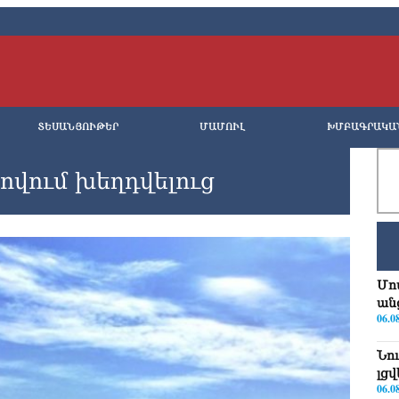
ՏԵՍԱՆՅՈՒԹԵՐ
ՄԱՄՈՒԼ
ԽՄԲԱԳՐԱԿԱ
ովում խեղդվելուց
Մո
ան
06.0
Նո
լց
06.0