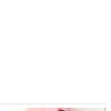
ՍԱՆՅՈւԹ․ Աբսուրդ մեկ՝ դատարանը ո՞նց կարող է
ամտել Եկեղեցու գործին, մի հատ էլ ասում են՝ չի
տարվում վճիռը
8.2026
րապատում գործող բենզալցակայանում պայթյուն է տեղի
նեցել. կան վիրավորներ
8.2026
քվի վերաքննիչ դատարանն անփոփոխ է թողել հայ
րիների դատավճիռները
8.2026
-ի և Հայաստանի միջև ապրանքաշրջանառությունը
ուկ նվազում է․ Օվերչուկ
8.2026
սկվան և Երևանը քննարկում են Ռուսաստանի գլխավոր
ուպատոսության բացումը Կապանում
8.2026
ևանում դшնшկшհшրվшծ 30-ամյա տղամարդը ծանր