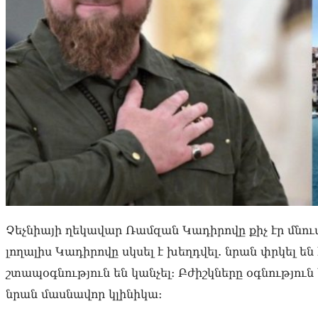
Չեչնիայի ղեկավար Ռամզան Կադիրովը քիչ էր մնու
լողալիս Կադիրովը սկսել է խեղդվել. նրան փրկել ե
շտապօգնություն են կանչել։ Բժիշկները օգնությու
նրան մասնավոր կլինիկա։