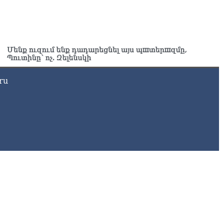
Ն-ն 1 մլն դոլար կստանա արտերկրում Անկախության 35–
յակի միջոցառումների համար
8.2026
ղիղ միացում․ Ազգային ժողովը շարոնակում է իր
Մենք ուզում ենք դադարեցնել այս պшտերшզմը,
Պուտինը՝ ոչ. Զելենսկի
խատանքը
8.2026
ru
շինյանը պաշտոնյաներին կոչ արեց վերանայել
խատանքի մոտեցումները և բարձրացնել կառավարության
դյունավետությունը
8.2026
ւսաստանից Հայաստան Ադրբեջանի տարածքով
ւղարկեն ցորենի նոր խմբաքանակ
8.2026
ղիղ միացում․ ՀՀ կառավարության հերթական նիստը
8.2026
ար ժամանակ լույս չի լինելու Երևանում և բոլոր
րզերում