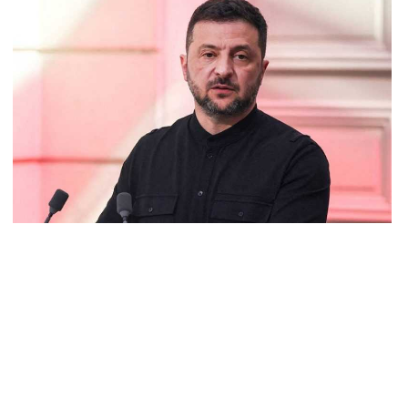
ճակում տեղափոխվել է հիվանդանոց
8.2026
մ կարող մեկնաբանել Հաջիևի խոսքը. ասել ենք, որ
հմանադրության նախագիծ ենք մշակում. նախարար
լյան
8.2026
կոլ Փաշինյանը մեկնել է Ղրղզստանի Հանրապետություն
8.2026
ՍԱՆՅՈւԹ․ Սրբազանների, Սամվել Կարապետյանի
լանքները եղել են ապօրինի, չեք կարող իմ հետ
ամաձայնվել․ Արամ Վարդևանյան
8.2026
ենայն Հայոց Կաթողիկոսը և 6 եպիսկոպոսները
սնակցելու են դատական առաջին նիստին
8.2026
հագ Մարտիրոսյանը որոնվում է որպես անհետ կորած
8.2026