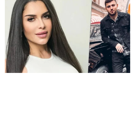
վի
06.0
Չե
Սա
Գա
06.0
Նի
06.0
ՏԵ
կա
չհ
06.0
Ամ
մա
06.0
Վա
06.0