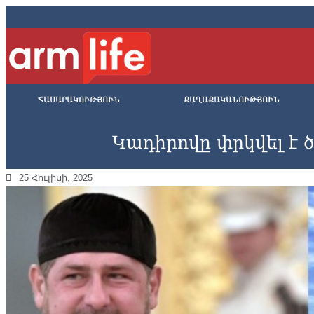
ՀԱՍԱՐԱԿՈՒԹՅՈՒՆ
ՔԱՂԱՔԱԿԱՆՈՒԹՅՈՒՆ
Կադիրովը փրկվել է ծ
25 Հուլիսի, 2025