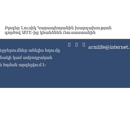
ԱԳ
ամ
06.0
Ու
Բլոգեր Լուսիկ Կարապետյանին խարդախության
գործով ԱՄԷ-ից կհանձնեն Ռուսաստանին
աշ
06.0
armlife@internet.
եջբերումներ անելիս հղումը
Փա
աշ
ասնակի կամ ամբողջական
ար
 հղման արգելվում է:
06.0
Ռո
կո
06.0
Ու
06.0
Երկ
մա