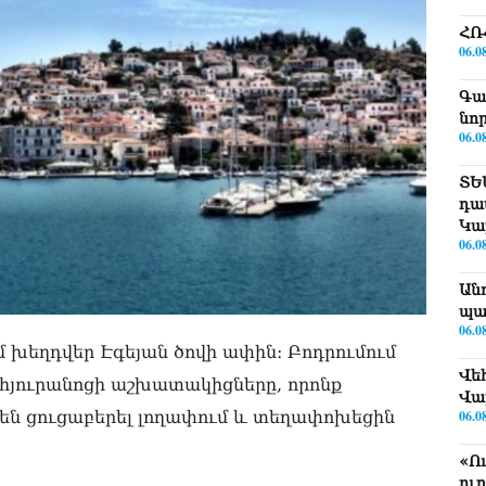
ՀՌ
06.0
Գա
նո
06.0
ՏԵ
դա
Կա
06.0
Ան
պա
06.0
մ խեղդվեր Էգեյան ծովի ափին։ Բոդրումում
Վե
ն հյուրանոցի աշխատակիցները, որոնք
Վա
ն են ցուցաբերել լողափում և տեղափոխեցին
06.0
«Ո
ու