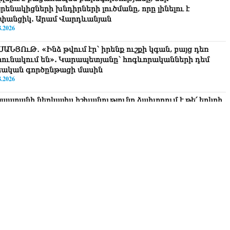
րենակիցների խնդիրների լուծմանը, որը լինելու է
փանցիկ. Արամ Վարդևանյան
8.2026
ՍԱՆՅՈւԹ․ «Ինձ թվում էր՝ իրենք ուշքի կգան, բայց դեռ
րունակում են». Կարապետյանը՝ հոգևորականների դեմ
եական գործընթացի մասին
8.2026
յաստանի ներկայիս իշխանությունը ձախողում է թե՛ երկրի
րսում ազգային համերաշխության պահպանման, թե՛
տաքին ճակատում հայ ժողովրդի շահերի պաշտպանության
րծը․ Մարիաննա Ղահրամանյան
8.2026
 ուզում եք՝ ռեբուսը լուծենք, ասեք՝ մի քանի ամսվա մեջ
ն 29 800-ից ո՞նց դարձավ 29 743 քկմ
8.2026
ՍԱՆՅՈւԹ․ «Մենք մեր խոսքը դեռ կասենք»․ Դավիթ
խանյան
8.2026