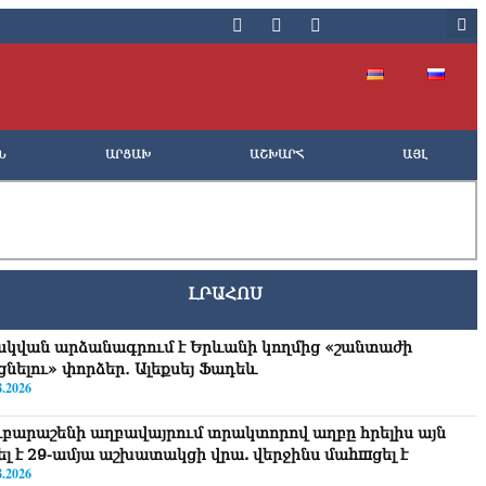
Ն
ԱՐՑԱԽ
ԱՇԽԱՐՀ
ԱՅԼ
ԼՐԱՀՈՍ
սկվան արձանագրում է Երևանի կողմից «շանտաժի
ցնելու» փորձեր․ Ալեքսեյ Ֆադեև
8.2026
ւբարաշենի աղբավայրում տրակտորով աղբը հրելիս այն
վել է 29-ամյա աշխատակցի վրա. վերջինս մաhшցել է
8.2026