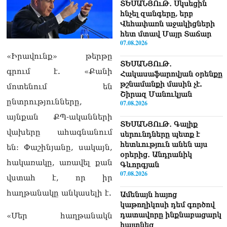
ՏԵՍԱՆՅՈւԹ․ Սկսեցին
հնչել զանգերը, երբ
Վեհափառն աջակիցների
հետ մտավ Մայր Տաճար
07.08.2026
«Իրավունք» թերթը
ՏԵՍԱՆՅՈւԹ․
գրում է. «Քանի
Հակասաֆարովյան օրենքը
թշնամանքի մասին չէ.
մոտենում են
Շիրազ Մանուկյան
ընտրությունները,
07.08.2026
այնքան ՔՊ-ականների
ՏԵՍԱՆՅՈւԹ․ Գալիք
վախերը ահագնանում
սերունդները պետք է
հետևություն անեն այս
են: Փաշինյանը, սակայն,
օրերից․ Անդրանիկ
հակառակը, առավել քան
Գևորգյան
07.08.2026
վստահ է, որ իր
հաղթանակը անկասելի է.
Ամենայն հայոց
կաթողիկոսի դեմ գործով
դատավորը ինքնաբացարկ
«Մեր հաղթանակն
հայտնեց