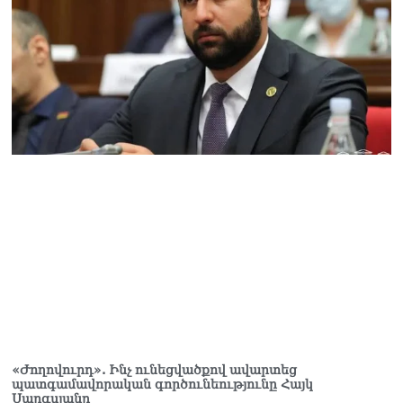
Փաշինյանը հասկացրել է,
որ Հայաստանին
Եվրամիության հետ
մերձեցման մղել է
Լուկաշենկոն
07.08.2026
ՀՀ–ի համար ԵԱՏՄ–ի հետ
համագործակցության
խորացումը
առաջնահերթություն է.
Փաշինյան
07.08.2026
ՀԲԸՄ-ն կոչ է անում
կասեցնել քրեական
վարույթը, որը հակասում է
մեր պատմական
ավանդույթներին
07.08.2026
«Ժողովուրդ». Ինչ ունեցվածքով ավարտեց
պատգամավորական գործունեությունը Հայկ
Քննչական կոմիտեն
Սարգսյանը
արձագանքել է Աննա