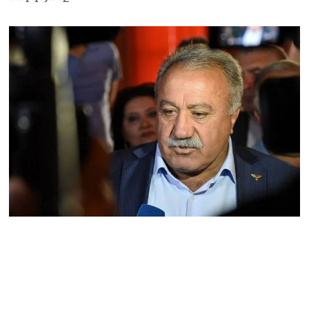
Հակոբյանին
07.08.2026
Նիկոլ Փաշինյանի քավոր
մարզպետն ավելի քան 5
տարում ոչ մի ասուլիս չի
տվել. Ոսկան Սարգսյան
07.08.2026
ՄԱԿ Գլխավոր
քարտուղարի ուղերձը
Փաշինյանին
արտահայտում է թերեւս
համաշխարհային
անցուդարձում շատ բան
որոշող կենտրոնների
տրամադրություններ
07.08.2026
Դուք էլ մի դատվեք, դուք
մի անգամ դատվել եք.
Ղազինյանը՝ ՔՊ–ականին