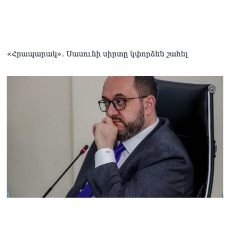
07.08.2026
Ռուսաստանը
ահազանգում է, որ կարող է
դադարել զբոսաշրջային
«Հրապարակ»․ Սասունի սիրտը կփորձեն շահել
ռեսուրսի հոսքը դեպի
Հայաստան․ ինչ տեղի
կունենա
07.08.2026
Միշուստինը «ոտքի վրա»
շփվել է Փաշինյանի հետ
07.08.2026
ՏԵՍԱՆՅՈւԹ․ Այսօր մեր
ամոթի օրն է,
խայտառակություն է՝
դատում են Վեհափառին.
Մարիաննա
Ղահրամանյան
07.08.2026
Եկեղեցու հեղինակության