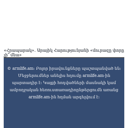
և նրա հոգևոր
առաքելության դեմ
ուղղված ՀՀ
իշխանությունների
գործողությունները
հակասահմանադրական
են և հակազգային. ՀՅԴ
Բյուրո
07.08.2026
«Հրապարակ»․ Արայիկ Հարությունյանի «մուրազը փորը
չի՞ մնա»
Ծնողների շիրիմի մոտ
հայտնաբերել է
© armlife.am: Բոլոր իրավունքները պաշտպանված են:
տղամարդու մшրմին,
Մեջբերումներ անելիս հղումը armlife.am-ին
հրшզեն և նшմшկ
պարտադիր է: Կայքի հոդվածների մասնակի կամ
07.08.2026
ամբողջական հեռուստառադիոընթերցումն առանց
ՏԵՍԱՆՅՈւԹ․ ՔՊ-ն այսօր
armlife.am-ին հղման արգելվում է:
դատում է ձեր խիղճը,
նրանց, ովքեր Հուդայի
ճանապարհով չեն գնացել.
Գառնիկ Դավթյան
07.08.2026