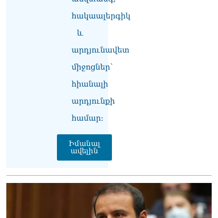
տվե՜ք այն էջը, որտեղ
գրված է Ուժեղ
հակաալերգիկ
Հայաստանի անունը, չեք
կարող, որովհետև նման էջ
և
այդ զեկույցում գոյություն
արդյունավետ
չունի. Ղահրամանյանը՝
Ղազարյանի
միջոցներ՝
հայտարարության մասին
07.08.2026
հիանալի
ՏԵՍԱՆՅՈւԹ․ Իմ
արդյունքի
ընտանիքը փող չունի, իմ
աշխատավարձով է
համար։
ապրում. Թագուհի
Ղազարյանը հուզվեց
Իմանալ
07.08.2026
ավելին
Ինչու ԱՄՆ նախագահ
Թրամփը Ուկրաինային
«Պատրիոտ» հրթիռներ չի
տրամադրի
07.08.2026