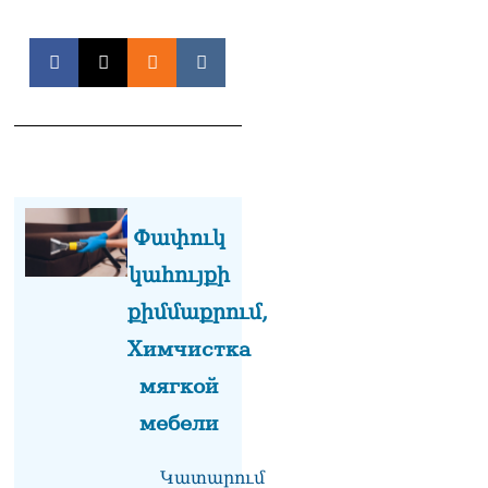
դատարան
07.08.2026
Ռուսաստանում հայտնել
են, որ կանխել են
Հայաստան 16 մլն ռուբլու
ապօրինի արտահանումը
07.08.2026
Ուղիղ միացում․ ԱՄՈԹԻ
ՕՐ․ Կաթողիկոսի գործով
Փափուկ
դատական առաջին նիստը
07.08.2026
կահույքի
ՏԵՍԱՆՅՈւԹ․ «Այսօր ձեզ
քիմմաքրում,
համար ազգային ամոթի
Химчистка
օ՞ր է»․ լրագրողը՝ ՔՊ-
ական պատգամավոր
мягкой
Ռուզաննա Երեմյանին
07.08.2026
мебели
ՏԵՍԱՆՅՈւԹ․ «Հնարավո՞ր
Կատարում
է զրկվեք մանդատից»․