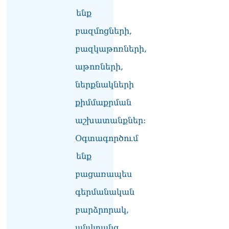
լրագրողը՝ Էդգար
ենք
Ղազարյանին
07.08.2026
բազմոցների,
ՏԵՍԱՆՅՈւԹ․ Փաշինյանը
բազկաթոռների,
հայտարարել է, որ
աթոռների,
Եվրամիությունը
Հայաստանի վրա
ներքնակների
ազդեցության լծակներ
չունի
քիմմաքրման
07.08.2026
աշխատանքներ:
ՏԵՍԱՆՅՈւԹ․ «Ցավոք,
Օգտագործում
լոգիստիկ խնդիրների
պատճառով մեր
ենք
փոխադարձ առևտրի
ծավալն այնքան էլ մեծ չէ»․
բացառապես
Նիկոլ Փաշինյանը՝
Ղրղզստանի նախագահին
գերմանական
07.08.2026
բարձրորակ,
Տիկի՜ն Ղազարյան, ցույց
անվտանգ,