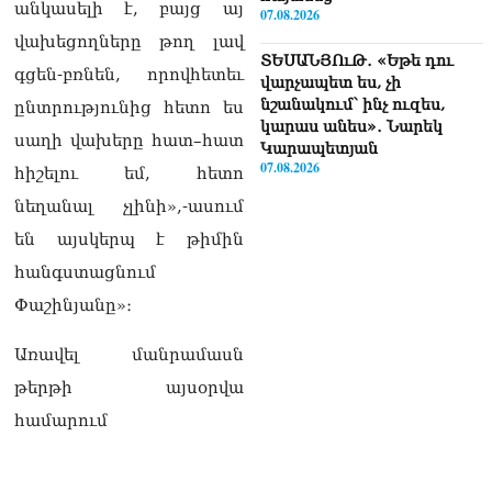
անկասելի է, բայց այ
07.08.2026
վախեցողները թող լավ
ՏԵՍԱՆՅՈւԹ․ «Եթե դու
գցեն-բռնեն, որովհետեւ
վարչապետ ես, չի
նշանակում՝ ինչ ուզես,
ընտրությունից հետո ես
կարաս անես»․ Նարեկ
սաղի վախերը հատ–հատ
Կարապետյան
07.08.2026
հիշելու եմ, հետո
նեղանալ չլինի»,-ասում
Խայտառակություն է, մի
հատ ուշադիր լսեք՝
են այսկերպ է թիմին
Ամենայն Հայոց
հանգստացնում
Կաթողիկոսի դատ.
Տիգրան Աբրահամյան
Փաշինյանը»։
07.08.2026
Առավել մանրամասն
ՏԵՍԱՆՅՈւԹ․ «Վեհափառ,
թերթի այսօրվա
վեհափառ»
վանկարկումների ու
համարում
հավատավոր ժողովրդի
հոծ բազմության միջով
Կաթողիկոսը մտավ