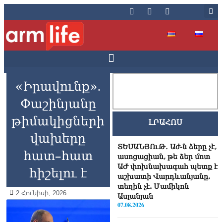
«Իրավունք».
Փաշինյանը
թիմակիցների
ԼՐԱՀՈՍ
վախերը
ՏԵՍԱՆՅՈւԹ․ Աժ-ն ձերը չէ,
հատ–հատ
ասոցացիան, թե ձեր մոտ
ԱԺ փոխնախագահ պետք է
հիշելու է
աշխատի Վարդևանյանը,
տեղին չէ. Մամիկոն
2 Հունիսի, 2026
Ասլանյան
07.08.2026