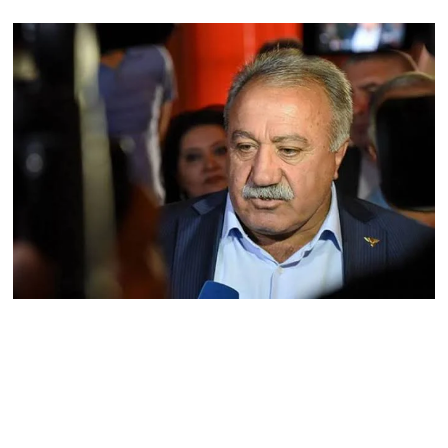
Հակոբյանին
07.08.2026
Նիկոլ Փաշինյանի քավոր
մարզպետն ավելի քան 5
տարում ոչ մի ասուլիս չի
տվել. Ոսկան Սարգսյան
07.08.2026
ՄԱԿ Գլխավոր
քարտուղարի ուղերձը
Փաշինյանին
արտահայտում է թերեւս
համաշխարհային
անցուդարձում շատ բան
որոշող կենտրոնների
տրամադրություններ
07.08.2026
Դուք էլ մի դատվեք, դուք
մի անգամ դատվել եք.
Ղազինյանը՝ ՔՊ–ականին