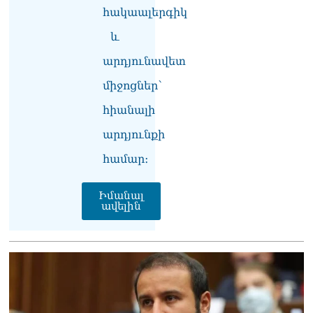
տվե՜ք այն էջը, որտեղ
հակաալերգիկ
գրված է Ուժեղ
Հայաստանի անունը, չեք
և
կարող, որովհետև նման էջ
այդ զեկույցում գոյություն
արդյունավետ
չունի. Ղահրամանյանը՝
միջոցներ՝
Ղազարյանի
հայտարարության մասին
հիանալի
07.08.2026
արդյունքի
ՏԵՍԱՆՅՈւԹ․ Իմ
ընտանիքը փող չունի, իմ
համար։
աշխատավարձով է
ապրում. Թագուհի
Իմանալ
Ղազարյանը հուզվեց
ավելին
07.08.2026
Ինչու ԱՄՆ նախագահ
Թրամփը Ուկրաինային
«Պատրիոտ» հրթիռներ չի
տրամադրի
07.08.2026