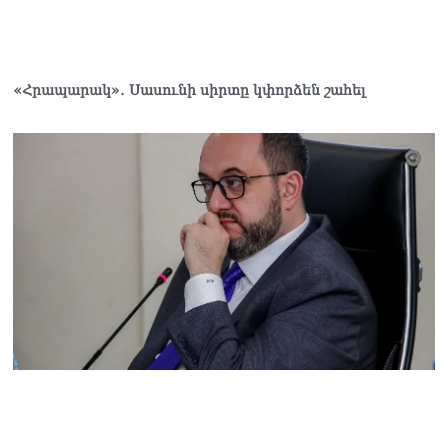
07.08.2026
Ռուսաստանը
ահազանգում է, որ կարող է
դադարել զբոսաշրջային
«Հրապարակ»․ Սասունի սիրտը կփորձեն շահել
ռեսուրսի հոսքը դեպի
Հայաստան․ ինչ տեղի
կունենա
07.08.2026
Միշուստինը «ոտքի վրա»
շփվել է Փաշինյանի հետ
07.08.2026
ՏԵՍԱՆՅՈւԹ․ Այսօր մեր
ամոթի օրն է,
խայտառակություն է՝
դատում են Վեհափառին.
Մարիաննա
Ղահրամանյան
07.08.2026
Եկեղեցու հեղինակության