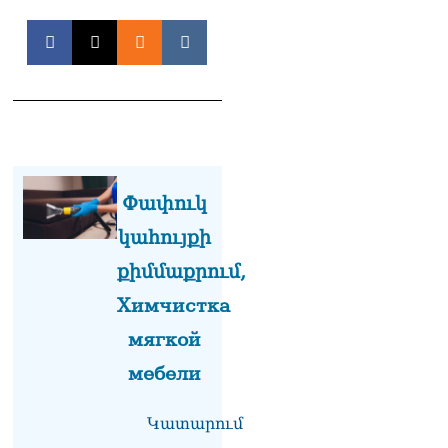
դատարան
07.08.2026
Ռուսաստանում հայտնել
են, որ կանխել են
Հայաստան 16 մլն ռուբլու
ապօրինի արտահանումը
07.08.2026
Ուղիղ միացում․ ԱՄՈԹԻ
Փափուկ
ՕՐ․ Կաթողիկոսի գործով
դատական առաջին նիստը
կահույքի
07.08.2026
քիմմաքրում,
ՏԵՍԱՆՅՈւԹ․ «Այսօր ձեզ
Химчистка
համար ազգային ամոթի
օ՞ր է»․ լրագրողը՝ ՔՊ-
мягкой
ական պատգամավոր
Ռուզաննա Երեմյանին
мебели
07.08.2026
ՏԵՍԱՆՅՈւԹ․ «Հնարավո՞ր
Կատարում
է զրկվեք մանդատից»․