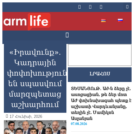
«Իրավունք».
Կադրային
փոփոխություններ
ԼՐԱՀՈՍ
են սպասվում
ՏԵՍԱՆՅՈւԹ․ Աժ-ն ձերը չէ,
մարզպետաց
ասոցացիան, թե ձեր մոտ
ԱԺ փոխնախագահ պետք է
աշխարհում
աշխատի Վարդևանյանը,
տեղին չէ. Մամիկոն
17 Հունիսի, 2026
Ասլանյան
07.08.2026