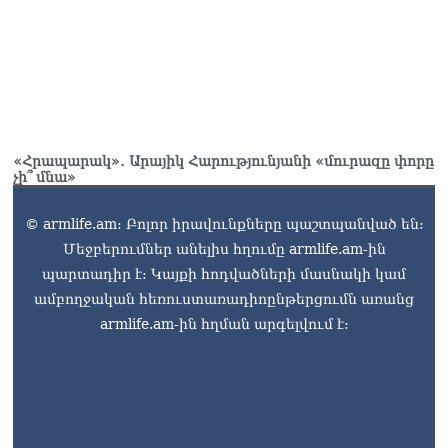
և նրա հոգևոր
առաքելության դեմ
ուղղված ՀՀ
իշխանությունների
գործողությունները
հակասահմանադրական
են և հակազգային. ՀՅԴ
Բյուրո
«Հրապարակ»․ Արայիկ Հարությունյանի «մուրազը փորը
07.08.2026
չի՞ մնա»
Ծնողների շիրիմի մոտ
© armlife.am: Բոլոր իրավունքները պաշտպանված են:
հայտնաբերել է
Մեջբերումներ անելիս հղումը armlife.am-ին
տղամարդու մшրմին,
պարտադիր է: Կայքի հոդվածների մասնակի կամ
հրшզեն և նшմшկ
07.08.2026
ամբողջական հեռուստառադիոընթերցումն առանց
armlife.am-ին հղման արգելվում է:
ՏԵՍԱՆՅՈւԹ․ ՔՊ-ն այսօր
դատում է ձեր խիղճը,
նրանց, ովքեր Հուդայի
ճանապարհով չեն գնացել.
Գառնիկ Դավթյան
07.08.2026