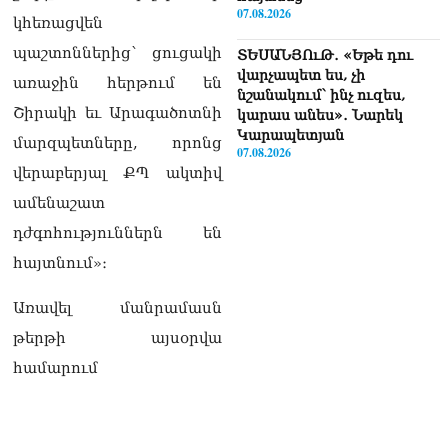
07.08.2026
կհեռացվեն
պաշտոններից` ցուցակի
ՏԵՍԱՆՅՈւԹ․ «Եթե դու
վարչապետ ես, չի
առաջին հերթում են
նշանակում՝ ինչ ուզես,
Շիրակի եւ Արագածոտնի
կարաս անես»․ Նարեկ
Կարապետյան
մարզպետները, որոնց
07.08.2026
վերաբերյալ ՔՊ ակտիվ
Խայտառակություն է, մի
ամենաշատ
հատ ուշադիր լսեք՝
դժգոհություններն են
Ամենայն Հայոց
Կաթողիկոսի դատ.
հայտնում»։
Տիգրան Աբրահամյան
07.08.2026
Առավել մանրամասն
ՏԵՍԱՆՅՈւԹ․ «Վեհափառ,
թերթի այսօրվա
վեհափառ»
համարում
վանկարկումների ու
հավատավոր ժողովրդի
հոծ բազմության միջով
Կաթողիկոսը մտավ