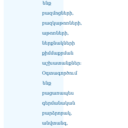
ենք
լրագրողը՝ Էդգար
Ղազարյանին
բազմոցների,
07.08.2026
բազկաթոռների,
ՏԵՍԱՆՅՈւԹ․ Փաշինյանը
հայտարարել է, որ
աթոռների,
Եվրամիությունը
ներքնակների
Հայաստանի վրա
ազդեցության լծակներ
քիմմաքրման
չունի
07.08.2026
աշխատանքներ:
ՏԵՍԱՆՅՈւԹ․ «Ցավոք,
Օգտագործում
լոգիստիկ խնդիրների
ենք
պատճառով մեր
փոխադարձ առևտրի
բացառապես
ծավալն այնքան էլ մեծ չէ»․
Նիկոլ Փաշինյանը՝
գերմանական
Ղրղզստանի նախագահին
07.08.2026
բարձրորակ,
անվտանգ,
Տիկի՜ն Ղազարյան, ցույց