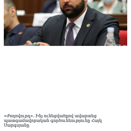
Փաշինյանը հասկացրել է,
որ Հայաստանին
Եվրամիության հետ
մերձեցման մղել է
Լուկաշենկոն
07.08.2026
ՀՀ–ի համար ԵԱՏՄ–ի հետ
համագործակցության
խորացումը
առաջնահերթություն է.
Փաշինյան
07.08.2026
ՀԲԸՄ-ն կոչ է անում
կասեցնել քրեական
վարույթը, որը հակասում է
մեր պատմական
ավանդույթներին
07.08.2026
«Ժողովուրդ». Ինչ ունեցվածքով ավարտեց
պատգամավորական գործունեությունը Հայկ
Սարգսյանը
Քննչական կոմիտեն
արձագանքել է Աննա