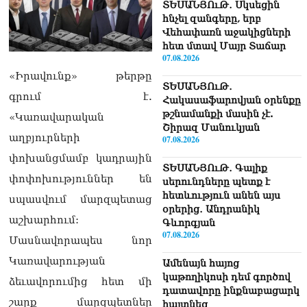
ՏԵՍԱՆՅՈւԹ․ Սկսեցին
հնչել զանգերը, երբ
Վեհափառն աջակիցների
հետ մտավ Մայր Տաճար
07.08.2026
«Իրավունք» թերթը
ՏԵՍԱՆՅՈւԹ․
գրում է.
Հակասաֆարովյան օրենքը
թշնամանքի մասին չէ.
«Կառավարական
Շիրազ Մանուկյան
աղբյուրների
07.08.2026
փոխանցմամբ կադրային
ՏԵՍԱՆՅՈւԹ․ Գալիք
փոփոխություններ են
սերունդները պետք է
հետևություն անեն այս
սպասվում մարզպետաց
օրերից․ Անդրանիկ
աշխարհում:
Գևորգյան
07.08.2026
Մասնավորապես նոր
Կառավարության
Ամենայն հայոց
կաթողիկոսի դեմ գործով
ձեւավորումից հետ մի
դատավորը ինքնաբացարկ
շարք մարզպետներ
հայտնեց