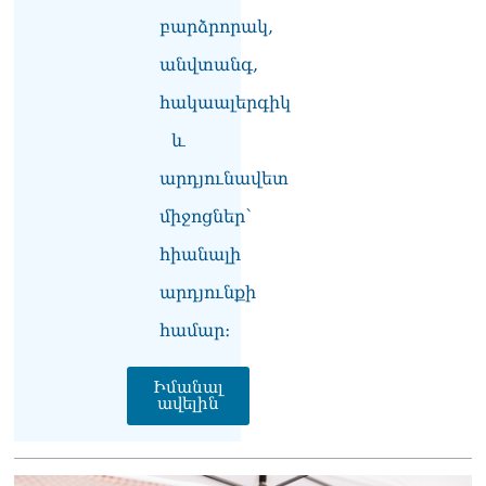
06.08.2026
բարձրորակ,
Բաքվի վերաքննիչ
անվտանգ,
դատարանն անփոփոխ է
թողել հայ գերիների
հակաալերգիկ
դատավճիռները
06.08.2026
և
ՌԴ-ի և Հայաստանի միջև
արդյունավետ
ապրանքաշրջանառությունը
միջոցներ՝
կտրուկ նվազում է․
Օվերչուկ
հիանալի
06.08.2026
արդյունքի
Մոսկվան և Երևանը
քննարկում են
համար։
Ռուսաստանի գլխավոր
հյուպատոսության
Իմանալ
բացումը Կապանում
ավելին
06.08.2026
Երևանում
դшնшկшհшրվшծ 30-ամյա