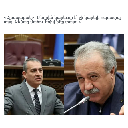
Վարդևանյան
06.08.2026
«Հրապարակ». Մեղրին կարեւոր է` չի կարելի «պռավալ
տալ. Կենաց մահու կռիվ ենք տալու»
Ամենայն Հայոց
Կաթողիկոսը և 6
եպիսկոպոսները
մասնակցելու են
դատական առաջին
նիստին
06.08.2026
Վահագ Մարտիրոսյանը
որոնվում է որպես անհետ
կորած
06.08.2026
ԱԳՆ-ն 1 մլն դոլար
կստանա արտերկրում
Անկախության 35–ամյակի
միջոցառումների համար
06.08.2026