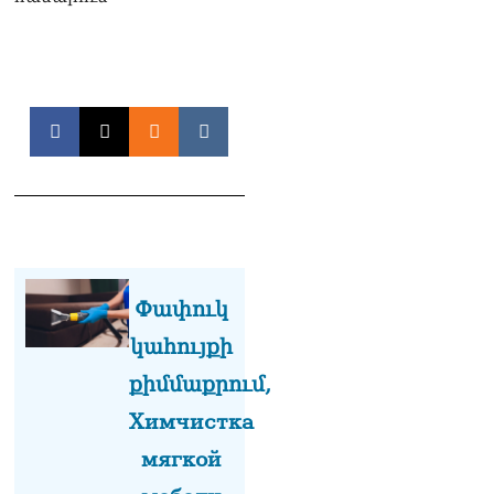
ՏԵՍԱՆՅՈւԹ․ «Ինձ թվում
էր՝ իրենք ուշքի կգան, բայց
դեռ շարունակում են».
Կարապետյանը՝
հոգևորականների դեմ
քրեական գործընթացի
մասին
06.08.2026
Հայաստանի ներկայիս
իշխանությունը ձախողում
է թե՛ երկրի ներսում
ազգային
համերաշխության
Փափուկ
պահպանման, թե՛
արտաքին ճակատում հայ
կահույքի
ժողովրդի շահերի
պաշտպանության գործը․
քիմմաքրում,
Մարիաննա
Химчистка
Ղահրամանյան
06.08.2026
мягкой
Եթե ուզում եք՝ ռեբուսը