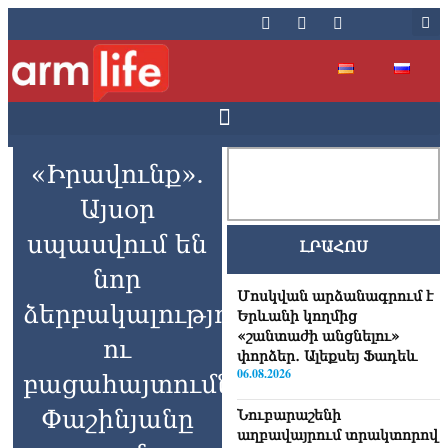
«Իրավունք».
Այսօր
սպասվում են
ԼՐԱՀՈՍ
նոր
Մոսկվան արձանագրում է
ձերբակալություններ
Երևանի կողմից
«շանտաժի անցնելու»
ու
փորձեր․ Ալեքսեյ Ֆադեև
06.08.2026
բացահայտումներ.
Փաշինյանը
Նուբարաշենի
աղբավայրում տրակտորով