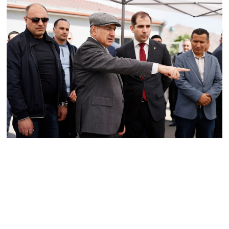
տղամարդը ծանր
վիճակում տեղափոխվել է
հիվանդանոց
06.08.2026
Չեմ կարող մեկնաբանել
Հաջիևի խոսքը. ասել ենք,
որ Սահմանադրության
նախագիծ ենք մշակում.
նախարար Գալյան
06.08.2026
Նիկոլ Փաշինյանը մեկնել է
Ղրղզստանի
Հանրապետություն
06.08.2026
ՏԵՍԱՆՅՈւԹ․
Սրբազանների, Սամվել
Կարապետյանի
կալանքները եղել են
ապօրինի, չեք կարող իմ
հետ չհամաձայնվել․ Արամ