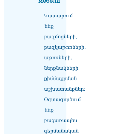
мебели
լուծենք, ասեք՝ մի քանի
ամսվա մեջ ՀՀ-ն 29 800-ից
Կատարում
ո՞նց դարձավ 29 743 քկմ
06.08.2026
ենք
ՏԵՍԱՆՅՈւԹ․ «Մենք մեր
բազմոցների,
խոսքը դեռ կասենք»․
Դավիթ Իշխանյան
բազկաթոռների,
06.08.2026
աթոռների,
ՏԵՍԱՆՅՈւԹ․ Աբսուրդ
ներքնակների
մեկ՝ դատարանը ո՞նց
կարող է միջամտել
քիմմաքրման
Եկեղեցու գործին, մի հատ
էլ ասում են՝ չի կատարվում
աշխատանքներ:
վճիռը
06.08.2026
Օգտագործում
ենք
Նորապատում գործող
բենզալցակայանում
բացառապես
պայթյուն է տեղի ունեցել.
կան վիրավորներ
գերմանական