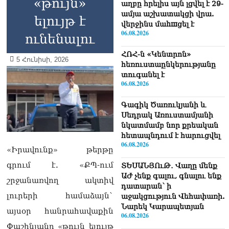
«թույն»
աղբը հրելիս այն լցվել է 29-
ամյա աշխատակցի վրա.
ելույթ է
վերջինս մաhшցել է
06.08.2026
ունենալու
ՀՌՀ-ն «Կենտրոն»
5 Հունիսի, 2026
հեռուստաընկերությանը
տուգանել է
06.08.2026
Գագիկ Ծառուկյանի և
Սեդրակ Առուստամյանի
նկատմամբ նոր քրեական
հետապնդում է հարուցվել
06.08.2026
«Իրավունք» թերթը
գրում է. «ՔՊ-ում
ՏԵՍԱՆՅՈւԹ․ Վաղը մենք
ԱԺ չենք գալու, գնալու ենք
շրջանառվող ակտիվ
դատարան՝ ի
լուրերի համաձայն`
աջակցություն Վեհափառի.
Նարեկ Կարապետյան
այսօր հանրահավաքին
06.08.2026
Փաշինյանը «թույն ելույթ