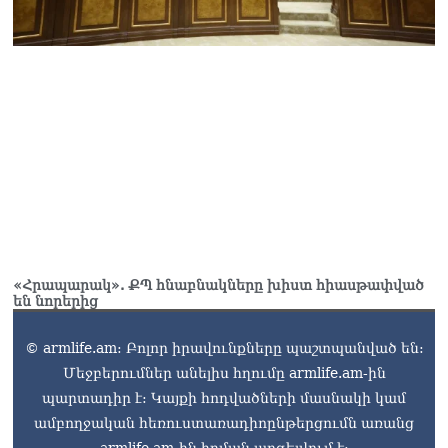
06.08.2026
Երկար ժամանակ լույս չի
լինելու Երևանում և բոլոր
մարզերում
06.08.2026
«Հրապարակ». Մեղրին
կարեւոր է` չի կարելի
«պռավալ տալ. Կենաց
մահու կռիվ ենք տալու»
06.08.2026
«Հրապարակ». ՔՊ հնաբնակները խիստ հիասթափված
են նորերից
© armlife.am: Բոլոր իրավունքները պաշտպանված են:
Մեջբերումներ անելիս հղումը armlife.am-ին
պարտադիր է: Կայքի հոդվածների մասնակի կամ
ամբողջական հեռուստառադիոընթերցումն առանց
armlife.am-ին հղման արգելվում է: