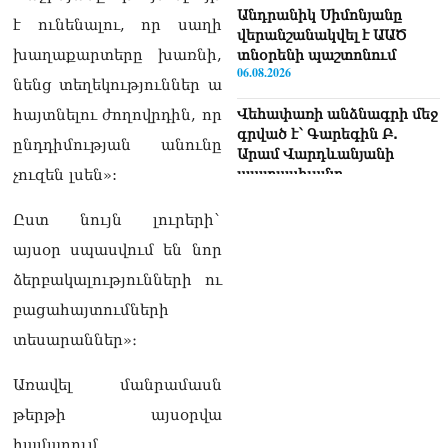
Անդրանիկ Սիմոնյանը
է ունենալու, որ սաղի
վերանշանակվել է ԱԱԾ
խաղաքարտերը խառնի,
տնօրենի պաշտոնում
06.08.2026
նենց տեղեկություններ ա
հայտնելու ժողովրդին, որ
Վեհափառի անձնագրի մեջ
գրված է՝ Գարեգին Բ.
ընդդիմության անունը
Արամ Վարդևանյանի
չուզեն լսեն»:
պատասխանը
06.08.2026
Ըստ նույն լուրերի`
«Ուժեղ Հայաստան»-ն ԱԺ-
այսօր սպասվում են նոր
ից ստացած
պարգևավճարներն
ձերբակալությունների ու
ուղղելու է բացառապես
բացահայտումների
բարեգործությանը, մեր
հայրենակիցների
տեսարաններ»։
խնդիրների լուծմանը, որը
լինելու է թափանցիկ. Արամ
Առավել մանրամասն
Վարդևանյան
06.08.2026
թերթի այսօրվա
համարում