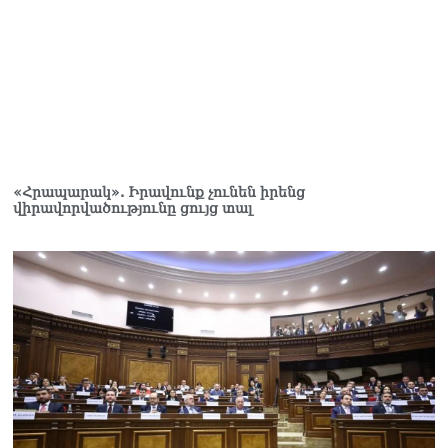
Ուղիղ միացում․ Ազգային
ժողովը շարոնակում է իր
աշխատանքը
06.08.2026
Փաշինյանը
պաշտոնյաներին կոչ արեց
վերանայել աշխատանքի
մոտեցումները և
բարձրացնել
«Հրապարակ». Իրավունք չունեն իրենց
կառավարության
վիրավորվածությունը ցույց տալ
արդյունավետությունը
06.08.2026
Ռուսաստանից Հայաստան
Ադրբեջանի տարածքով
կուղարկեն ցորենի նոր
խմբաքանակ
06.08.2026
Ուղիղ միացում․ ՀՀ
կառավարության
հերթական նիստը