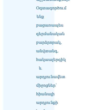
Վարդևանյան
Օգտագործում
06.08.2026
ենք
Ամենայն Հայոց
Կաթողիկոսը և 6
բացառապես
եպիսկոպոսները
գերմանական
մասնակցելու են
դատական առաջին
բարձրորակ,
նիստին
06.08.2026
անվտանգ,
Վահագ Մարտիրոսյանը
հակաալերգիկ
որոնվում է որպես անհետ
և
կորած
06.08.2026
արդյունավետ
ԱԳՆ-ն 1 մլն դոլար
միջոցներ՝
կստանա արտերկրում
Անկախության 35–ամյակի
հիանալի
միջոցառումների համար
06.08.2026
արդյունքի