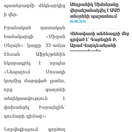
Անդրանիկ Սիմոնյանը
պատերազմի մեկնարկից
վերանշանակվել է ԱԱԾ
ի վեր։
տնօրենի պաշտոնում
06.08.2026
Իրանական դատական
Վեհափառի անձնագրի մեջ
համակարգի «Միզան
գրված է՝ Գարեգին Բ.
Օնլայն» կայքը 32-ամյա
Արամ Վարդևանյանի
պատասխանը
Էհսան Աֆրեշթեհին
06.08.2026
նկարագրել է որպես
«Ուժեղ Հայաստան»-ն ԱԺ-
«Նեպալում Մոսադի
ից ստացած
կողմից մարզված լրտես,
պարգևավճարներն
ուղղելու է բացառապես
որը գաղտնի
բարեգործությանը, մեր
տեղեկատվություն է
հայրենակիցների
խնդիրների լուծմանը, որը
փոխանցել Իսրայելին՝
լինելու է թափանցիկ. Արամ
գումարի դիմաց»։
Վարդևանյան
06.08.2026
Նորվեգիայում գործող