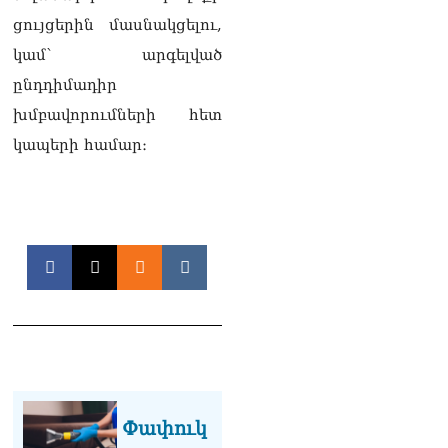
06.08.2026
ցույցերին մասնակցելու,
Բաքվի վերաքննիչ
կամ՝ արգելված
դատարանն անփոփոխ է
թողել հայ գերիների
ընդդիմադիր
դատավճիռները
խմբավորումների հետ
06.08.2026
կապերի համար։
ՌԴ-ի և Հայաստանի միջև
ապրանքաշրջանառությունը
կտրուկ նվազում է․
Օվերչուկ
06.08.2026
Մոսկվան և Երևանը
քննարկում են
Ռուսաստանի գլխավոր
հյուպատոսության
բացումը Կապանում
06.08.2026
Երևանում
Փափուկ
դшնшկшհшրվшծ 30-ամյա