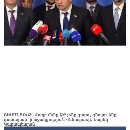
ՏԵՍԱՆՅՈւԹ․ Վաղը մենք ԱԺ չենք գալու, գնալու ենք
դատարան՝ ի աջակցություն Վեհափառի. Նարեկ
Կարապետյան