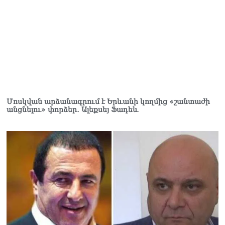
06.08.2026
Երկար ժամանակ լույս չի
լինելու Երևանում և բոլոր
մարզերում
06.08.2026
«Հրապարակ». Մեղրին
կարեւոր է` չի կարելի
«պռավալ տալ. Կենաց
Մոսկվան արձանագրում է Երևանի կողմից «շանտաժի
մահու կռիվ ենք տալու»
անցնելու» փորձեր․ Ալեքսեյ Ֆադեև
06.08.2026