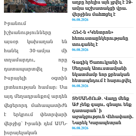
աղբը հրելիս այն լցվել է 29-
ամյա աշխատակցի վրա.
վերջինս մաhшցել է
06.08.2026
Իրանում
իշխանությունները
ՀՌՀ-ն «Կենտրոն»
հեռուստաընկերությանը
այսօր կախաղան են
տուգանել է
06.08.2026
հանել 30-ամյա մի
տղամարդու, որը
Գագիկ Ծառուկյանի և
Սեդրակ Առուստամյանի
դատապարտվել էր
նկատմամբ նոր քրեական
Իսրայելի օգտին
հետապնդում է հարուցվել
06.08.2026
լրտեսության համար։ Սա
այդ մեղադրանքով արդեն
ՏԵՍԱՆՅՈւԹ․ Վաղը մենք
ԱԺ չենք գալու, գնալու ենք
վեցերորդ մահապատիժն
դատարան՝ ի
է երկրում փետրվարի
աջակցություն Վեհափառի.
Նարեկ Կարապետյան
վերջից՝ Իրանի դեմ ԱՄՆ-
06.08.2026
իսրայելական