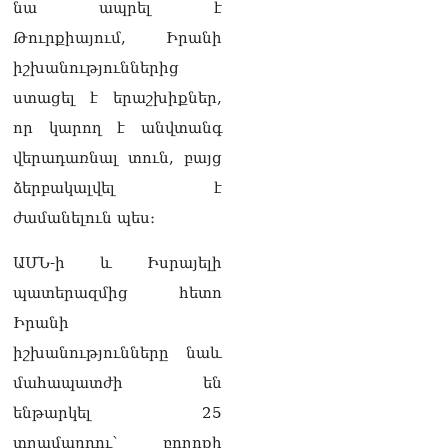
նա ապրել է
լուծենք, ասեք՝ մի քանի
ամսվա մեջ ՀՀ-ն 29 800-ից
Թուրքիայում, Իրանի
ո՞նց դարձավ 29 743 քկմ
իշխանություններից
06.08.2026
ստացել է երաշխիքներ,
ՏԵՍԱՆՅՈւԹ․ «Մենք մեր
որ կարող է անվտանգ
խոսքը դեռ կասենք»․
Դավիթ Իշխանյան
վերադառնալ տուն, բայց
06.08.2026
ձերբակալվել է
ՏԵՍԱՆՅՈւԹ․ Աբսուրդ
ժամանելուն պես։
մեկ՝ դատարանը ո՞նց
կարող է միջամտել
ԱՄՆ-ի և Իսրայելի
Եկեղեցու գործին, մի հատ
պատերազմից հետո
էլ ասում են՝ չի կատարվում
վճիռը
Իրանի
06.08.2026
իշխանությունները նաև
Նորապատում գործող
մահապատժի են
բենզալցակայանում
պայթյուն է տեղի ունեցել.
ենթարկել 25
կան վիրավորներ
տղամարդու՝ բողոքի