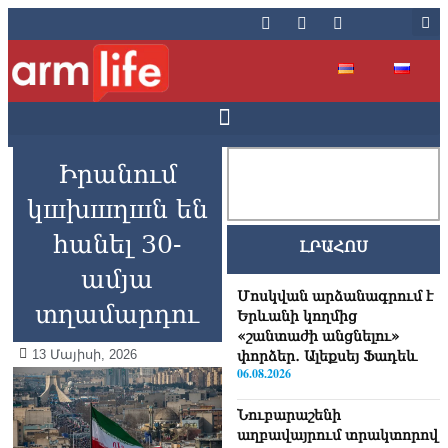
Իրանում
կшխшղшն են
հանել 30-
ԼՐԱՀՈՍ
ամյա
Մոսկվան արձանագրում է
տղամարդու
Երևանի կողմից
«շանտաժի անցնելու»
13 Մայիսի, 2026
փորձեր․ Ալեքսեյ Ֆադեև
06.08.2026
Նուբարաշենի
աղբավայրում տրակտորով