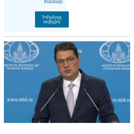
համար։
Ուղիղ միացում․ Ազգային
ժողովը շարոնակում է իր
աշխատանքը
Իմանալ
06.08.2026
ավելին
Փաշինյանը
պաշտոնյաներին կոչ արեց
վերանայել աշխատանքի
մոտեցումները և
բարձրացնել
կառավարության
արդյունավետությունը
06.08.2026
Ռուսաստանից Հայաստան
Ադրբեջանի տարածքով
կուղարկեն ցորենի նոր
խմբաքանակ
06.08.2026
Ուղիղ միացում․ ՀՀ
կառավարության
հերթական նիստը