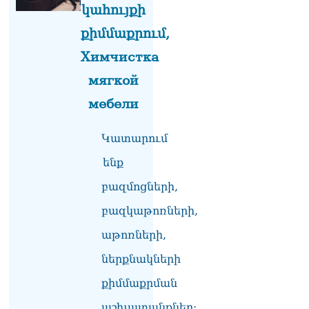
կահույքի
տղամարդը ծանր
վիճակում տեղափոխվել է
քիմմաքրում,
հիվանդանոց
06.08.2026
Химчистка
Չեմ կարող մեկնաբանել
мягкой
Հաջիևի խոսքը. ասել ենք,
мебели
որ Սահմանադրության
նախագիծ ենք մշակում.
նախարար Գալյան
Կատարում
06.08.2026
ենք
Նիկոլ Փաշինյանը մեկնել է
բազմոցների,
Ղրղզստանի
Հանրապետություն
բազկաթոռների,
06.08.2026
աթոռների,
ՏԵՍԱՆՅՈւԹ․
Սրբազանների, Սամվել
ներքնակների
Կարապետյանի
կալանքները եղել են
քիմմաքրման
ապօրինի, չեք կարող իմ
աշխատանքներ:
հետ չհամաձայնվել․ Արամ