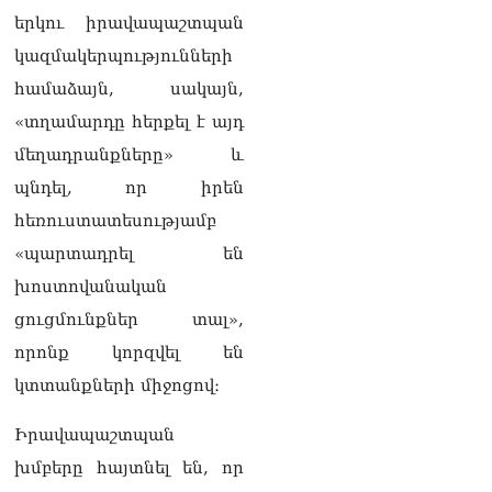
ՏԵՍԱՆՅՈւԹ․ «Ինձ թվում
երկու իրավապաշտպան
էր՝ իրենք ուշքի կգան, բայց
դեռ շարունակում են».
կազմակերպությունների
Կարապետյանը՝
համաձայն, սակայն,
հոգևորականների դեմ
քրեական գործընթացի
«տղամարդը հերքել է այդ
մասին
մեղադրանքները» և
06.08.2026
պնդել, որ իրեն
Հայաստանի ներկայիս
հեռուստատեսությամբ
իշխանությունը ձախողում
է թե՛ երկրի ներսում
«պարտադրել են
ազգային
խոստովանական
համերաշխության
պահպանման, թե՛
ցուցմունքներ տալ»,
արտաքին ճակատում հայ
որոնք կորզվել են
ժողովրդի շահերի
պաշտպանության գործը․
կտտանքների միջոցով։
Մարիաննա
Ղահրամանյան
Իրավապաշտպան
06.08.2026
խմբերը հայտնել են, որ
Եթե ուզում եք՝ ռեբուսը