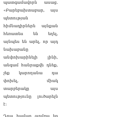
պատգամավորն ասաց.
աղբը հրելիս այն լցվել է 29-
«Բարեբախտաբար, այս
ամյա աշխատակցի վրա.
վերջինս մաhшցել է
պետության
06.08.2026
հիմնադիրներն այնքան
ՀՌՀ-ն «Կենտրոն»
հեռատես են եղել,
հեռուստաընկերությանը
այնպես են արել, որ այդ
տուգանել է
06.08.2026
նախաբանը
Գագիկ Ծառուկյանի և
անփոխարինելի լինի,
Սեդրակ Առուստամյանի
անգամ հանրաքվե դնեք,
նկատմամբ նոր քրեական
հետապնդում է հարուցվել
չեք կարողանա դա
06.08.2026
փոխել, միակ
ՏԵՍԱՆՅՈւԹ․ Վաղը մենք
տարբերակը այս
ԱԺ չենք գալու, գնալու ենք
պետությունը լուծարելն
դատարան՝ ի
աջակցություն Վեհափառի.
է:
Նարեկ Կարապետյան
06.08.2026
Դրա համար օլոմբա եք