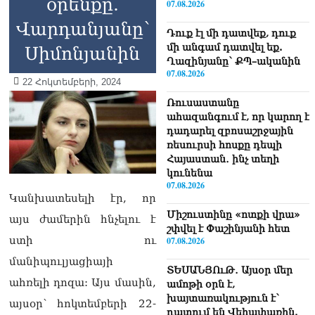
օրենքը.
07.08.2026
Վարդանյանը՝
Դուք էլ մի դատվեք, դուք
մի անգամ դատվել եք.
Սիմոնյանին
Ղազինյանը՝ ՔՊ–ականին
07.08.2026
22 Հոկտեմբերի, 2024
Ռուսաստանը
ահազանգում է, որ կարող է
դադարել զբոսաշրջային
ռեսուրսի հոսքը դեպի
Հայաստան․ ինչ տեղի
կունենա
07.08.2026
Կանխատեսելի էր, որ
Միշուստինը «ոտքի վրա»
այս ժամերին հնչելու է
շփվել է Փաշինյանի հետ
ստի ու
07.08.2026
մանիպուլյացիայի
ՏԵՍԱՆՅՈւԹ․ Այսօր մեր
ահռելի դոզա: Այս մասին,
ամոթի օրն է,
խայտառակություն է՝
այսօր՝ հոկտեմբերի 22-
դատում են Վեհափառին.