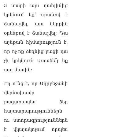
07.08.2026
3 տարի այս դահլիճից
կրկնում եք՝ սրանով է
«Ժամը 15:00-ից «Ուժեղ
Հայաստան»-ի
ճանաչվել, այս ներքին
պատգամավորները կլքեն
օրենքով է ճանաչվել: Դա
ԱԺ-ն և կշարժվեն դեպի
Էջմիածին»․ Նարեկ
այնքան հիմարություն է,
Կարապետյան
որ ոչ ոք ձեզնից բացի դա
07.08.2026
չի կրկնում: Մտածե՞լ եք
Երկար ժամանակ լույս չի
այդ մասին:
լինելու Երևանում ու 9
մարզում
07.08.2026
Էդ ո՞նց է, որ Ադրբեջանի
վերնախավը
«Ստիպված կլինենք մեր
քաղաքացիներին հորդորել
բացառապես ձեր
չայցելել Հայաստան»․
հայտարարություններն
Ռուսական կողմը
մանրամասներ է հայտնել
ու ստորագրություններն
Մատվիենկոյի և
է վկայակոչում որպես
Ռուբինյանի զրույցից