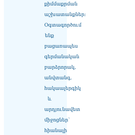
քիմմաքրման
աշխատանքներ:
Օգտագործում
ենք
բացառապես
գերմանական
բարձրորակ,
անվտանգ,
հակաալերգիկ
և
արդյունավետ
միջոցներ՝
հիանալի