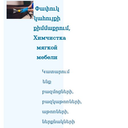
Փափուկ
կահույքի
քիմմաքրում,
Химчистка
мягкой
мебели
Կատարում
ենք
բազմոցների,
բազկաթոռների,
աթոռների,
ներքնակների