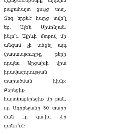
զգացմունքները այդպես
դատում է ձեր խիղճը,
նրանց, ովքեր Հուդայի
բացահայտ ցույց տալ:
ճանապարհով չեն գնացել.
Ձեզ երբևէ հարց տվե՞լ
Գառնիկ Դավթյան
07.08.2026
եք, Ալե՛ն Սիմոնյան,
ինչո՞ւ Ալիևի մտքով մի
Կանադայի Հայոց թեմը
դատապարտել է
անգամ չի անցել այդ
Վեհափառի նկատմամբ
փաստաթուղթը բերի
քրեական հետապնդումը
07.08.2026
որպես Արցախի վրա
իրավազորության
ՀՀ–ի համար ԵԱՏՄ–ի հետ
համագործակցության
տարածման հիմք:
խորացումը
Բերեցիք
առաջնահերթություն է.
Փաշինյան
հայտնաբերեցիք մի բան,
07.08.2026
որ Ադրբեջանը 30 տարի
Ուղիղ միացում․ Ազգային
ման էր գալիս չէր
ժողովը շարունակում է
գտնո՞ւմ:
փոխնախագահի
ընտրությունը