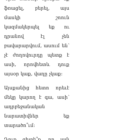
ֆռացել, բերել, այս
Անդրանիկ Սիմոնյանը
վերանշանակվել է ԱԱԾ
մասկի շոուն
տնօրենի պաշտոնում
06.08.2026
կազմակերպել եք ու
դրանով էլ չեն
Վեհափառի անձնագրի մեջ
բավարարվում, ասում են՝
գրված է՝ Գարեգին Բ.
Արամ Վարդևանյանի
չէ ժողովուրդը պետք է
պատասխանը
06.08.2026
ասի, որովհետև դուք
այսօր կաք, վաղը չկաք:
«Ուժեղ Հայաստան»-ն ԱԺ-
ից ստացած
Այսքանից հետո որեւէ
պարգևավճարներն
ուղղելու է բացառապես
մեկը կարող է գա, ասի՝
բարեգործությանը, մեր
ադրբեջանական
հայրենակիցների
խնդիրների լուծմանը, որը
նարատիվներ եք
լինելու է թափանցիկ. Արամ
տարածո՞ւմ:
Վարդևանյան
06.08.2026
Դուք գիտե՞ք, որ այն