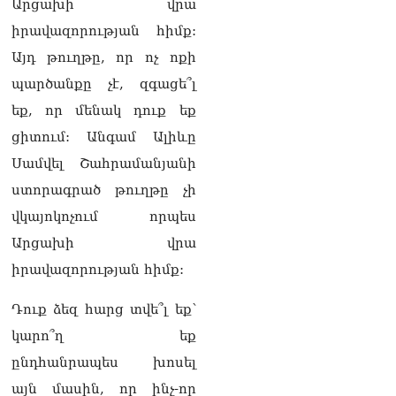
07.08.2026
Արցախի վրա
իրավազորության հիմք:
«Ժողովուրդ». Ինչ
ունեցվածքով ավարտեց
Այդ թուղթը, որ ոչ ոքի
պատգամավորական
պարծանքը չէ, զգացե՞լ
գործունեությունը Հայկ
Սարգսյանը
եք, որ մենակ դուք եք
07.08.2026
ցիտում: Անգամ Ալիևը
«Հրապարակ»․ Սասունի
Սամվել Շահրամանյանի
սիրտը կփորձեն շահել
ստորագրած թուղթը չի
07.08.2026
վկայոկոչում որպես
«Հրապարակ»․ Արայիկ
Արցախի վրա
Հարությունյանի «մուրազը
փորը չի՞ մնա»
իրավազորության հիմք:
07.08.2026
Դուք ձեզ հարց տվե՞լ եք՝
«Ժողովուրդ». Ում շքեղ
կարո՞ղ եք
նորոգված
աշխատասենյակն է
ընդհանրապես խոսել
տրամադրվել Արայիկ
այն մասին, որ ինչ-որ
Հարությունյանին