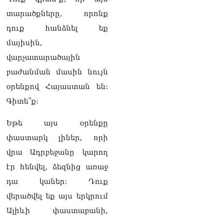
ՏԵՍԱՆՅՈւԹ․ «Ինձ թվում
տարածքները, որոնք
էր՝ իրենք ուշքի կգան, բայց
դեռ շարունակում են».
դուք հանձնել եք
Կարապետյանը՝
մայիսին,
հոգևորականների դեմ
քրեական գործընթացի
վարչատարածային
մասին
բաժանման մասին նույն
06.08.2026
օրենքով Հայաստան են:
Հայաստանի ներկայիս
Գիտե՞ք։
իշխանությունը ձախողում
է թե՛ երկրի ներսում
Եթե այս օրենքը
ազգային
համերաշխության
փաստարկ լիներ, որի
պահպանման, թե՛
վրա Ադրբեջանը կարող
արտաքին ճակատում հայ
ժողովրդի շահերի
էր հենվել, ձեզնից առաջ
պաշտպանության գործը․
դա կաներ: Դուք
Մարիաննա
Ղահրամանյան
վերածվել եք այս երկրում
06.08.2026
Ալիևի փաստաբանի,