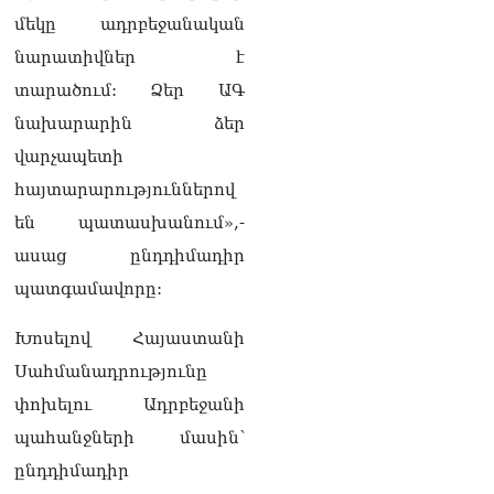
07.08.2026
մեկը ադրբեջանական
«Հրապարակ»․ «Կա՛մ
նարատիվներ է
ենթարկվում եք, կա՛մ
տարածում: Ձեր ԱԳ
ազատվում եք». Ամեն մեկն
իր համակարգում «ցար ի
նախարարին ձեր
բոգ է» իրեն զգում
վարչապետի
07.08.2026
հայտարարություններով
Գարեգին Բ Վեփահառին
են պատասխանում»,-
դատարան կանչելն
անընդունելի է եւ
ասաց ընդդիմադիր
դատապարտելի. Արամ Ա
պատգամավորը:
07.08.2026
Խոսելով Հայաստանի
Մոսկվան արձանագրում է
Երևանի կողմից
Սահմանադրությունը
«շանտաժի անցնելու»
փոխելու Ադրբեջանի
փորձեր․ Ալեքսեյ Ֆադեև
06.08.2026
պահանջների մասին՝
ընդդիմադիր
Նուբարաշենի
աղբավայրում տրակտորով