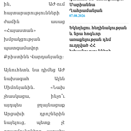
ին, ԱԺ-ում
Մարիաննա
Ղահրամանյան
հայտարարությունների
07.08.2026
ժամին ասաց
Եկեղեցու հեղինակության
«Հայաստան»
և նրա հոգևոր
խմբակցության
առաքելության դեմ
ուղղված ՀՀ
պատգամավոր
իշխանությունների
Քրիստինե Վարդանյանը:
գործողությունները
հակասահմանադրական
են և հակազգային. ՀՅԴ
Այնուհետև նա դիմեց ԱԺ
Բյուրո
նախագահ Ալեն
07.08.2026
Սիմոնյանին. «Նախ
Ծնողների շիրիմի մոտ
չհասկացա, ինչո՞ւ
հայտնաբերել է
տղամարդու մшրմին,
այդպես ջղայնացաք
հրшզեն և նшմшկ
Արցախի դրոշներին
07.08.2026
նայելուց, պետք չէ
ՏԵՍԱՆՅՈւԹ․ ՔՊ-ն այսօր