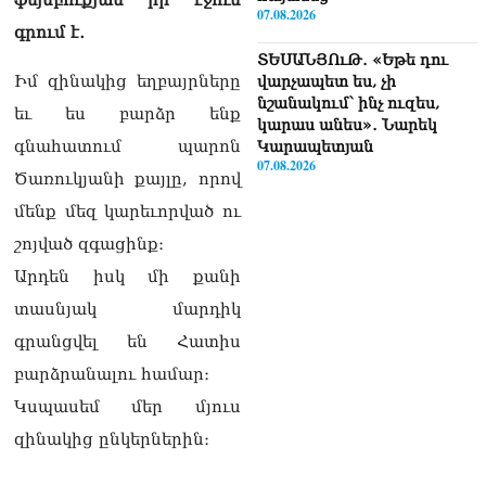
ֆեյսբուքյան իր էջում
07.08.2026
գրում է․
ՏԵՍԱՆՅՈւԹ․ «Եթե դու
Իմ զինակից եղբայրները
վարչապետ ես, չի
նշանակում՝ ինչ ուզես,
եւ ես բարձր ենք
կարաս անես»․ Նարեկ
գնահատում պարոն
Կարապետյան
07.08.2026
Ծառուկյանի քայլը, որով
Խայտառակություն է, մի
մենք մեզ կարեւորված ու
հատ ուշադիր լսեք՝
շոյված զգացինք։
Ամենայն Հայոց
Կաթողիկոսի դատ.
Արդեն իսկ մի քանի
Տիգրան Աբրահամյան
տասնյակ մարդիկ
07.08.2026
գրանցվել են Հատիս
ՏԵՍԱՆՅՈւԹ․ «Վեհափառ,
բարձրանալու համար։
վեհափառ»
վանկարկումների ու
Կսպասեմ մեր մյուս
հավատավոր ժողովրդի
զինակից ընկերներին։
հոծ բազմության միջով
Կաթողիկոսը մտավ