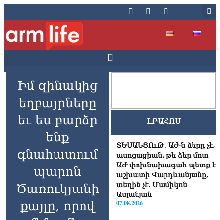
Իմ զինակից
եղբայրները
եւ ես բարձր
ԼՐԱՀՈՍ
ենք
ՏԵՍԱՆՅՈւԹ․ Աժ-ն ձերը չէ,
գնահատում
ասոցացիան, թե ձեր մոտ
ԱԺ փոխնախագահ պետք է
պարոն
աշխատի Վարդևանյանը,
տեղին չէ. Մամիկոն
Ծառուկյանի
Ասլանյան
քայլը, որով
07.08.2026