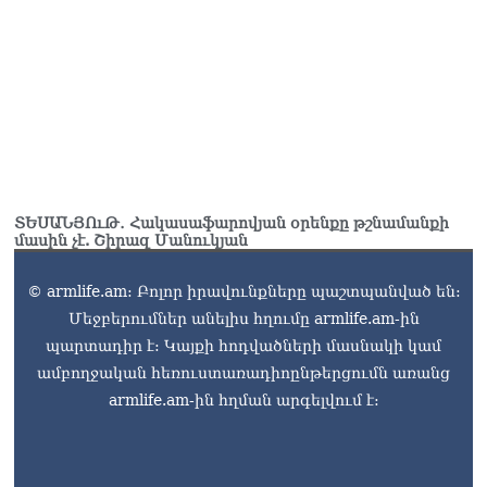
և նրա հոգևոր
առաքելության դեմ
ուղղված ՀՀ
իշխանությունների
գործողությունները
հակասահմանադրական
են և հակազգային. ՀՅԴ
Բյուրո
07.08.2026
ՏԵՍԱՆՅՈւԹ․ Հակասաֆարովյան օրենքը թշնամանքի
Ծնողների շիրիմի մոտ
մասին չէ. Շիրազ Մանուկյան
հայտնաբերել է
տղամարդու մшրմին,
© armlife.am: Բոլոր իրավունքները պաշտպանված են:
հրшզեն և նшմшկ
07.08.2026
Մեջբերումներ անելիս հղումը armlife.am-ին
պարտադիր է: Կայքի հոդվածների մասնակի կամ
ՏԵՍԱՆՅՈւԹ․ ՔՊ-ն այսօր
ամբողջական հեռուստառադիոընթերցումն առանց
դատում է ձեր խիղճը,
armlife.am-ին հղման արգելվում է:
նրանց, ովքեր Հուդայի
ճանապարհով չեն գնացել.
Գառնիկ Դավթյան
07.08.2026