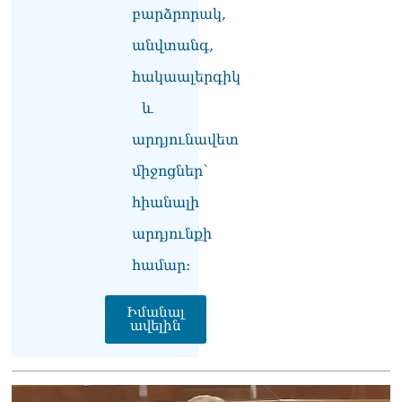
տվե՜ք այն էջը, որտեղ
բարձրորակ,
գրված է Ուժեղ
Հայաստանի անունը, չեք
անվտանգ,
կարող, որովհետև նման էջ
այդ զեկույցում գոյություն
հակաալերգիկ
չունի. Ղահրամանյանը՝
և
Ղազարյանի
հայտարարության մասին
արդյունավետ
07.08.2026
միջոցներ՝
ՏԵՍԱՆՅՈւԹ․ Իմ
ընտանիքը փող չունի, իմ
հիանալի
աշխատավարձով է
արդյունքի
ապրում. Թագուհի
Ղազարյանը հուզվեց
համար։
07.08.2026
Ինչու ԱՄՆ նախագահ
Իմանալ
Թրամփը Ուկրաինային
ավելին
«Պատրիոտ» հրթիռներ չի
տրամադրի
07.08.2026