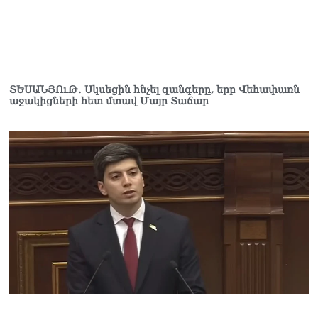
07.08.2026
Ռուսաստանը
ահազանգում է, որ կարող է
դադարել զբոսաշրջային
ռեսուրսի հոսքը դեպի
ՏԵՍԱՆՅՈւԹ․ Սկսեցին հնչել զանգերը, երբ Վեհափառն
Հայաստան․ ինչ տեղի
աջակիցների հետ մտավ Մայր Տաճար
կունենա
07.08.2026
Միշուստինը «ոտքի վրա»
շփվել է Փաշինյանի հետ
07.08.2026
ՏԵՍԱՆՅՈւԹ․ Այսօր մեր
ամոթի օրն է,
խայտառակություն է՝
դատում են Վեհափառին.
Մարիաննա
Ղահրամանյան
07.08.2026
Եկեղեցու հեղինակության