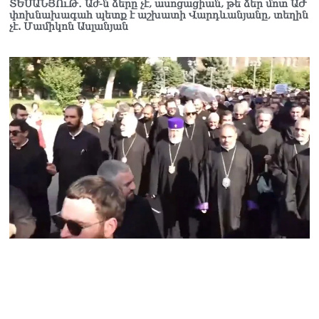
ՏԵՍԱՆՅՈւԹ․ Աժ-ն ձերը չէ, ասոցացիան, թե ձեր մոտ ԱԺ
Հակոբյանին
փոխնախագահ պետք է աշխատի Վարդևանյանը, տեղին
07.08.2026
չէ. Մամիկոն Ասլանյան
Նիկոլ Փաշինյանի քավոր
մարզպետն ավելի քան 5
տարում ոչ մի ասուլիս չի
տվել. Ոսկան Սարգսյան
07.08.2026
ՄԱԿ Գլխավոր
քարտուղարի ուղերձը
Փաշինյանին
արտահայտում է թերեւս
համաշխարհային
անցուդարձում շատ բան
որոշող կենտրոնների
տրամադրություններ
07.08.2026
Դուք էլ մի դատվեք, դուք
մի անգամ դատվել եք.
Ղազինյանը՝ ՔՊ–ականին