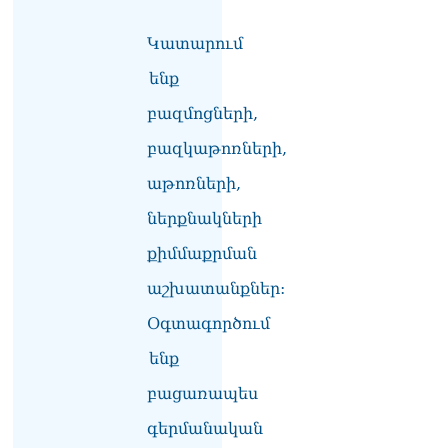
լրագրողը՝ Էդգար
Ղազարյանին
Կատարում
07.08.2026
ենք
ՏԵՍԱՆՅՈւԹ․ Փաշինյանը
հայտարարել է, որ
բազմոցների,
Եվրամիությունը
բազկաթոռների,
Հայաստանի վրա
ազդեցության լծակներ
աթոռների,
չունի
07.08.2026
ներքնակների
ՏԵՍԱՆՅՈւԹ․ «Ցավոք,
քիմմաքրման
լոգիստիկ խնդիրների
աշխատանքներ:
պատճառով մեր
փոխադարձ առևտրի
Օգտագործում
ծավալն այնքան էլ մեծ չէ»․
Նիկոլ Փաշինյանը՝
ենք
Ղրղզստանի նախագահին
07.08.2026
բացառապես
գերմանական
Տիկի՜ն Ղազարյան, ցույց