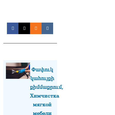
դատարան
07.08.2026
Ռուսաստանում հայտնել
են, որ կանխել են
Հայաստան 16 մլն ռուբլու
ապօրինի արտահանումը
07.08.2026
Ուղիղ միացում․ ԱՄՈԹԻ
ՕՐ․ Կաթողիկոսի գործով
դատական առաջին նիստը
07.08.2026
Փափուկ
ՏԵՍԱՆՅՈւԹ․ «Այսօր ձեզ
համար ազգային ամոթի
կահույքի
օ՞ր է»․ լրագրողը՝ ՔՊ-
քիմմաքրում,
ական պատգամավոր
Ռուզաննա Երեմյանին
Химчистка
07.08.2026
мягкой
ՏԵՍԱՆՅՈւԹ․ «Հնարավո՞ր
мебели
է զրկվեք մանդատից»․