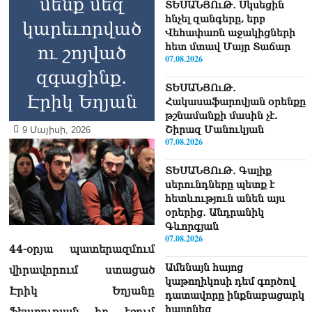
մենք մեզ
ՏԵՍԱՆՅՈւԹ․ Սկսեցին
հնչել զանգերը, երբ
կարեւորված
Վեհափառն աջակիցների
հետ մտավ Մայր Տաճար
ու շոյված
07.08.2026
զգացինք․
ՏԵՍԱՆՅՈւԹ․
Էրիկ Եղյան
Հակասաֆարովյան օրենքը
թշնամանքի մասին չէ.
Շիրազ Մանուկյան
9 Մայիսի, 2026
07.08.2026
ՏԵՍԱՆՅՈւԹ․ Գալիք
սերունդները պետք է
հետևություն անեն այս
օրերից․ Անդրանիկ
Գևորգյան
07.08.2026
44-օրյա պատերազմում
Ամենայն հայոց
վիրավորում ստացած
կաթողիկոսի դեմ գործով
Էրիկ Եղյանը
դատավորը ինքնաբացարկ
հայտնեց