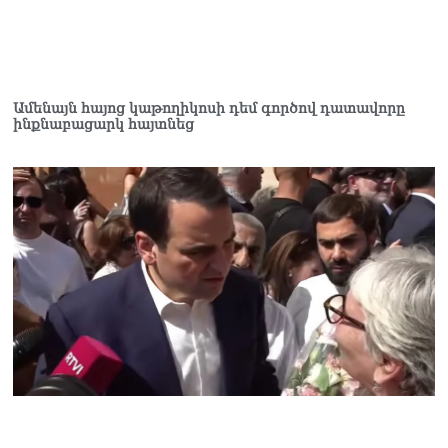
Հակոբյանին
07.08.2026
Նիկոլ Փաշինյանի քավոր
մարզպետն ավելի քան 5
Ամենայն հայոց կաթողիկոսի դեմ գործով դատավորը
տարում ոչ մի ասուլիս չի
ինքնաբացարկ հայտնեց
տվել. Ոսկան Սարգսյան
07.08.2026
ՄԱԿ Գլխավոր
քարտուղարի ուղերձը
Փաշինյանին
արտահայտում է թերեւս
համաշխարհային
անցուդարձում շատ բան
որոշող կենտրոնների
տրամադրություններ
07.08.2026
Դուք էլ մի դատվեք, դուք
մի անգամ դատվել եք.
Ղազինյանը՝ ՔՊ–ականին