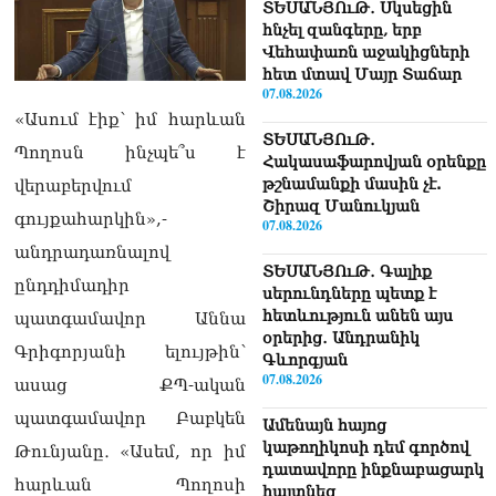
ՏԵՍԱՆՅՈւԹ․ Սկսեցին
հնչել զանգերը, երբ
Վեհափառն աջակիցների
հետ մտավ Մայր Տաճար
07.08.2026
«Ասում էիք՝ իմ հարևան
ՏԵՍԱՆՅՈւԹ․
Պողոսն ինչպե՞ս է
Հակասաֆարովյան օրենքը
թշնամանքի մասին չէ.
վերաբերվում
Շիրազ Մանուկյան
գույքահարկին»,-
07.08.2026
անդրադառնալով
ՏԵՍԱՆՅՈւԹ․ Գալիք
ընդդիմադիր
սերունդները պետք է
հետևություն անեն այս
պատգամավոր Աննա
օրերից․ Անդրանիկ
Գրիգորյանի ելույթին՝
Գևորգյան
07.08.2026
ասաց ՔՊ-ական
պատգամավոր Բաբկեն
Ամենայն հայոց
կաթողիկոսի դեմ գործով
Թունյանը․ «Ասեմ, որ իմ
դատավորը ինքնաբացարկ
հարևան Պողոսի
հայտնեց