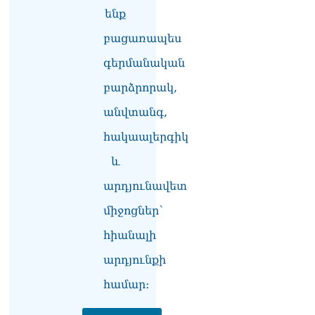
տվե՜ք այն էջը, որտեղ
ենք
գրված է Ուժեղ
Հայաստանի անունը, չեք
բացառապես
կարող, որովհետև նման էջ
այդ զեկույցում գոյություն
գերմանական
չունի. Ղահրամանյանը՝
Ղազարյանի
բարձրորակ,
հայտարարության մասին
անվտանգ,
07.08.2026
հակաալերգիկ
ՏԵՍԱՆՅՈւԹ․ Իմ
ընտանիքը փող չունի, իմ
և
աշխատավարձով է
ապրում. Թագուհի
արդյունավետ
Ղազարյանը հուզվեց
միջոցներ՝
07.08.2026
հիանալի
Ինչու ԱՄՆ նախագահ
Թրամփը Ուկրաինային
արդյունքի
«Պատրիոտ» հրթիռներ չի
տրամադրի
համար։
07.08.2026