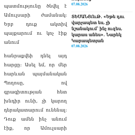
07.08.2026
պատմությունը ծնվել է
Ամուլսարի ժամանակ։
ՏԵՍԱՆՅՈւԹ․ «Եթե դու
վարչապետ ես, չի
Երբ դուք ակտիվ
նշանակում՝ ինչ ուզես,
պայքարում ու կոչ էիք
կարաս անես»․ Նարեկ
Կարապետյան
անում
07.08.2026
հանրաքվեի դնել այդ
Խայտառակություն է, մի
հարցը։ Ասել եմ, որ մեր
հատ ուշադիր լսեք՝
Ամենայն Հայոց
հարևան պայմանական
Կաթողիկոսի դատ.
Պողոսը, ով
Տիգրան Աբրահամյան
07.08.2026
գրագիտության հետ
ՏԵՍԱՆՅՈւԹ․ «Վեհափառ,
խնդիր ունի, չի կարող
վեհափառ»
դերակատարում ունենալ։
վանկարկումների ու
հավատավոր ժողովրդի
Դուք ամեն ինչ անում
հոծ բազմության միջով
էիք, որ Ամուլսարի
Կաթողիկոսը մտավ