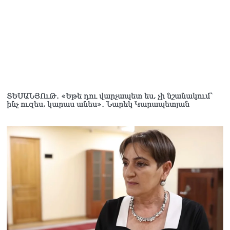
07.08.2026
Ռուսաստանը
ահազանգում է, որ կարող է
դադարել զբոսաշրջային
ռեսուրսի հոսքը դեպի
Հայաստան․ ինչ տեղի
կունենա
07.08.2026
ՏԵՍԱՆՅՈւԹ․ «Եթե դու վարչապետ ես, չի նշանակում՝
ինչ ուզես, կարաս անես»․ Նարեկ Կարապետյան
Միշուստինը «ոտքի վրա»
շփվել է Փաշինյանի հետ
07.08.2026
ՏԵՍԱՆՅՈւԹ․ Այսօր մեր
ամոթի օրն է,
խայտառակություն է՝
դատում են Վեհափառին.
Մարիաննա
Ղահրամանյան
07.08.2026
Եկեղեցու հեղինակության