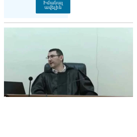
Իմանալ
Փաշինյանը հասկացրել է,
ավելին
որ Հայաստանին
Եվրամիության հետ
մերձեցման մղել է
Լուկաշենկոն
07.08.2026
ՀՀ–ի համար ԵԱՏՄ–ի հետ
համագործակցության
խորացումը
առաջնահերթություն է.
Փաշինյան
07.08.2026
ՀԲԸՄ-ն կոչ է անում
կասեցնել քրեական
վարույթը, որը հակասում է
մեր պատմական
ավանդույթներին
07.08.2026
Քննչական կոմիտեն
արձագանքել է Աննա