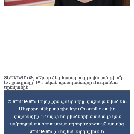
և նրա հոգևոր
առաքելության դեմ
ուղղված ՀՀ
իշխանությունների
գործողությունները
հակասահմանադրական
են և հակազգային. ՀՅԴ
Բյուրո
07.08.2026
Ծնողների շիրիմի մոտ
հայտնաբերել է
տղամարդու մшրմին,
ՏԵՍԱՆՅՈւԹ․ «Այսօր ձեզ համար ազգային ամոթի օ՞ր
հրшզեն և նшմшկ
է»․ լրագրողը՝ ՔՊ-ական պատգամավոր Ռուզաննա
Երեմյանին
07.08.2026
ՏԵՍԱՆՅՈւԹ․ ՔՊ-ն այսօր
© armlife.am: Բոլոր իրավունքները պաշտպանված են:
դատում է ձեր խիղճը,
Մեջբերումներ անելիս հղումը armlife.am-ին
նրանց, ովքեր Հուդայի
պարտադիր է: Կայքի հոդվածների մասնակի կամ
ճանապարհով չեն գնացել.
ամբողջական հեռուստառադիոընթերցումն առանց
Գառնիկ Դավթյան
07.08.2026
armlife.am-ին հղման արգելվում է: