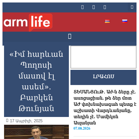
«Իմ հարևան
Պողոսի
մասով էլ
ԼՐԱՀՈՍ
ասեմ»․
ՏԵՍԱՆՅՈւԹ․ Աժ-ն ձերը չէ,
Բաբկեն
ասոցացիան, թե ձեր մոտ
ԱԺ փոխնախագահ պետք է
Թունյան
աշխատի Վարդևանյանը,
տեղին չէ. Մամիկոն
17 Ապրիլի, 2025
Ասլանյան
07.08.2026