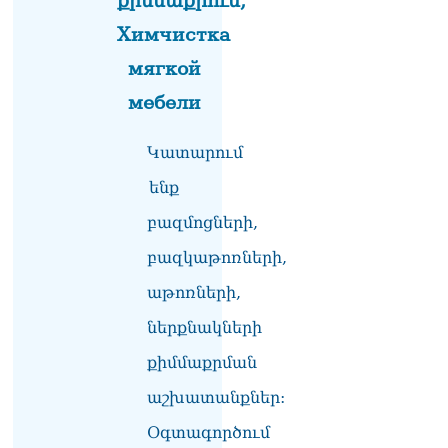
լրագրողը՝ Էդգար
Химчистка
Ղազարյանին
07.08.2026
мягкой
ՏԵՍԱՆՅՈւԹ․ Փաշինյանը
мебели
հայտարարել է, որ
Եվրամիությունը
Կատարում
Հայաստանի վրա
ազդեցության լծակներ
ենք
չունի
07.08.2026
բազմոցների,
ՏԵՍԱՆՅՈւԹ․ «Ցավոք,
բազկաթոռների,
լոգիստիկ խնդիրների
աթոռների,
պատճառով մեր
փոխադարձ առևտրի
ներքնակների
ծավալն այնքան էլ մեծ չէ»․
Նիկոլ Փաշինյանը՝
քիմմաքրման
Ղրղզստանի նախագահին
07.08.2026
աշխատանքներ:
Տիկի՜ն Ղազարյան, ցույց
Օգտագործում