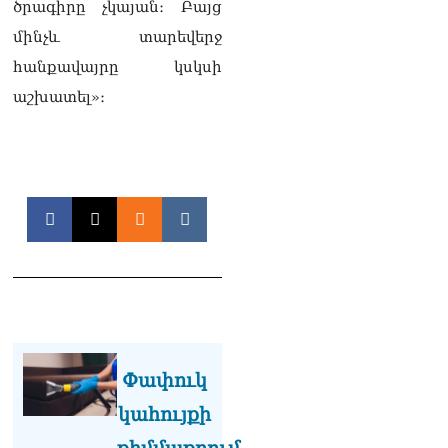
դատարան
ծրագիրը չկայան։ Բայց
07.08.2026
մինչև տարեվերջ
Ռուսաստանում հայտնել
հանքավայրը կսկսի
են, որ կանխել են
աշխատել»։
Հայաստան 16 մլն ռուբլու
ապօրինի արտահանումը
07.08.2026
Ուղիղ միացում․ ԱՄՈԹԻ
ՕՐ․ Կաթողիկոսի գործով
դատական առաջին նիստը
07.08.2026
ՏԵՍԱՆՅՈւԹ․ «Այսօր ձեզ
համար ազգային ամոթի
օ՞ր է»․ լրագրողը՝ ՔՊ-
ական պատգամավոր
Ռուզաննա Երեմյանին
Փափուկ
07.08.2026
կահույքի
ՏԵՍԱՆՅՈւԹ․ «Հնարավո՞ր
է զրկվեք մանդատից»․
քիմմաքրում,