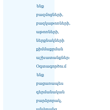
ենք
ՏԵՍԱՆՅՈւԹ․ Սկսեցին
հնչել զանգերը, երբ
բազմոցների,
Վեհափառն աջակիցների
բազկաթոռների,
հետ մտավ Մայր Տաճար
07.08.2026
աթոռների,
ՏԵՍԱՆՅՈւԹ․
ներքնակների
Հակասաֆարովյան օրենքը
թշնամանքի մասին չէ.
քիմմաքրման
Շիրազ Մանուկյան
աշխատանքներ:
07.08.2026
Օգտագործում
ՏԵՍԱՆՅՈւԹ․ Գալիք
սերունդները պետք է
ենք
հետևություն անեն այս
օրերից․ Անդրանիկ
բացառապես
Գևորգյան
07.08.2026
գերմանական
բարձրորակ,
Ամենայն հայոց
կաթողիկոսի դեմ գործով
անվտանգ,