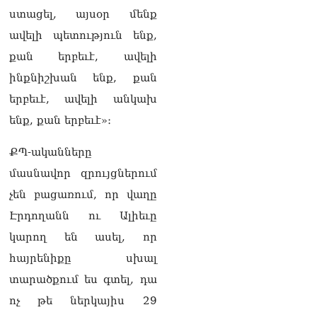
իրավիճակով
ստացել, այսօր մենք
08.08.2026
ավելի պետություն ենք,
«Հրապարակ». Հայկ
քան երբեւէ, ավելի
Կոնջորյանի կնոջից շատ
ինքնիշխան ենք, քան
աշխատավարձ ստացող
պաշտոնյաների կանայք էլ
երբեւէ, ավելի անկախ
կան
08.08.2026
ենք, քան երբեւէ»։
Ի՞նչն է պակասում
ՔՊ-ականները
լիակատար երջանկության
մասնավոր զրույցներում
համար. Մխիթարյանը նշել
է կարիերայի գլխավոր
չեն բացառում, որ վաղը
երազանքի մասին
Էրդողանն ու Ալիեւը
08.08.2026
կարող են ասել, որ
Խաղաղությունն անշրջելի
հայրենիքը սխալ
դարձնելու համար
անհրաժեշտություն է
տարածքում ես գտել, դա
«Լեռնային Ղարաբաղի
ոչ թե ներկայիս 29
հայերի վերադարձի»