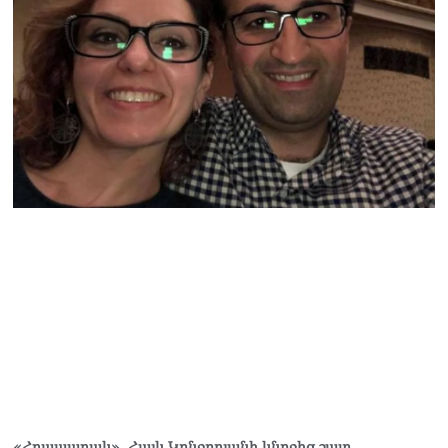
Կաթողիկոսը մտավ
դատարան
07.08.2026
Ռուսաստանում հայտնել
են, որ կանխել են
Հայաստան 16 մլն ռուբլու
ապօրինի արտահանումը
07.08.2026
«Հրապարակ». Հայկ Կոնջորյանի կնոջից շատ