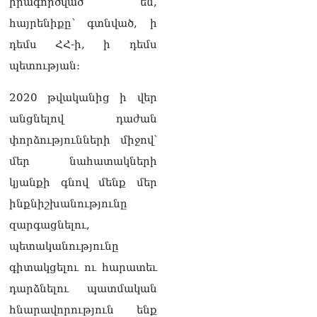
իրագործված են,
քաղաքական
հակառակորդը». Ռուզան
հայրենիքը՝ գտնված, ի
Ստեփանյան
08.08.2026
դեմս ՀՀ-ի, ի դեմս
պետության։
«Եթե ներքին
ազատություն ունես,
2020 թվականից ի վեր
կալանքն անցնում է
տանելի ռեժիմով»․
անցնելով դաժան
Անդրանիկ Թևանյան
փորձությունների միջով՝
08.08.2026
մեր նահատակների
«Ցավոք, կլինեն շրջաններ,
կյանքի գնով մենք մեր
որտեղ կտեղա կարկուտ»․
Գագիկ Սուրենյան
ինքնիշխանությունը
08.08.2026
զարգացնելու,
Եկեղեցիների
պետականությունը
համաշխարհային
գիտակցելու ու հարատեւ
խորհուրդը խորապես
մտահոգված է Հայ
դարձնելու պատմական
առաքելական եկեղեցու
հնարավորություն ենք
շուրջ ստեղծված