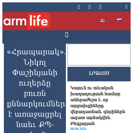
«Հրապարակ».
Նիկոլ
Փաշինյանի
ԼՐԱՀՈՍ
ուղերձը
Կայուն ու տևական
բուռն
խաղաղության համար
անհրաժեշտ է, որ
քննարկումներ
արցախցիները
վերադառնան, գերիներն
է առաջացրել
ազատ արձակվեն․
նաեւ ՔՊ-
Բեգլարյան
08.08.2026