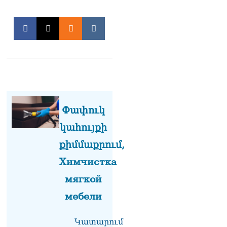
«Հրապարակ». Խիստ
զգուշացրել են,
սպառնացել ազատել
08.08.2026
«Ժողովուրդ». Աղվան
Վարդանյանը մեկուսացած
է խմբակցությունից
08.08.2026
«Հրապարակ». Հեռացող
Փափուկ
պատգամավորների
հաշվին 5 մլն դրամ գումար
կահույքի
է փոխանցվել
քիմմաքրում,
08.08.2026
Химчистка
ՏԵՍԱՆՅՈւԹ․ Աժ-ն ձերը չէ,
ասոցացիան, թե ձեր մոտ
мягкой
ԱԺ փոխնախագահ պետք է
мебели
աշխատի Վարդևանյանը,
տեղին չէ. Մամիկոն
Ասլանյան
Կատարում
07.08.2026