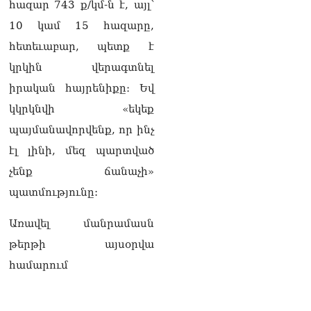
իրավունքի մասին
հազար 743 ք/կմ-ն է, այլ՝
խոսույթը չշարունակելը.
10 կամ 15 հազարը,
Փաշինյան
08.08.2026
հետեւաբար, պետք է
կրկին վերագտնել
«Ժողովուրդ». Ինչ
փոփոխություններ է արել
իրական հայրենիքը։ Եվ
ԱԺ-ում Ռուբեն
կկրկնվի «եկեք
Ռուբինյանը
08.08.2026
պայմանավորվենք, որ ինչ
էլ լինի, մեզ պարտված
«Հրապարակ». Հայկական
ծիրանի մասին ռուս-
չենք ճանաչի»
ադրբեջանական
պատմությունը:
սահմանին մատնել են
«հայկական թերթերը»
08.08.2026
Առավել մանրամասն
թերթի այսօրվա
«Հրապարակ». Փաշինյանը
որս է սկսել Ծառուկյանի
համարում
համախոհների նկատմամբ
08.08.2026