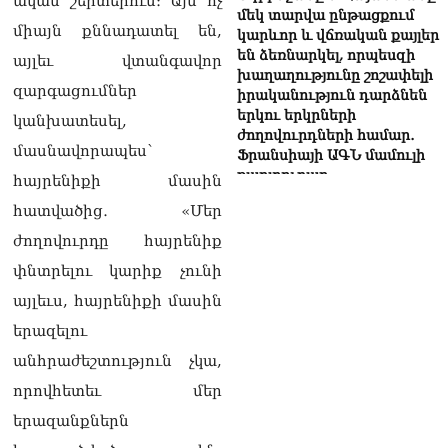
ական շերտերում։ Այն ոչ
մեկ տարվա ընթացքում
միայն քննադատել են,
կարևոր և վճռական քայլեր
են ձեռնարկել, որպեսզի
այլեւ վտանգավոր
խաղաղությունը շոշափելի
զարգացումներ
իրականություն դարձնեն
երկու երկրների
կանխատեսել,
ժողովուրդների համար․
մասնավորապես՝
Ֆրանսիայի ԱԳՆ մամուլի
քարտուղար
հայրենիքի մասին
08.08.2026
հատվածից․ «Մեր
Սոբյանինը հայտնել է
ժողովուրդը հայրենիք
Մոսկվային մոտեցող 9
փնտրելու կարիք չունի
անօդաչու թռչող սարքերի
խnցման մասին
այլեւս, հայրենիքի մասին
08.08.2026
երազելու
Փաշինյանը զանգահարել է
անհրաժեշտություն չկա,
Ալիևին
08.08.2026
որովհետեւ մեր
երազանքներն
«Ո՞վ է լինելու հաջորդ