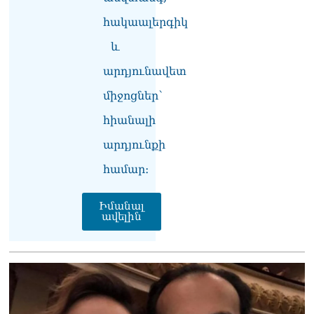
դատավորը ինքնաբացարկ
հայտնեց
հակաալերգիկ
07.08.2026
և
ՏԵՍԱՆՅՈւԹ․ «Եթե դու
արդյունավետ
վարչապետ ես, չի
նշանակում՝ ինչ ուզես,
միջոցներ՝
կարաս անես»․ Նարեկ
Կարապետյան
հիանալի
07.08.2026
արդյունքի
Խայտառակություն է, մի
համար։
հատ ուշադիր լսեք՝
Ամենայն Հայոց
Կաթողիկոսի դատ.
Իմանալ
Տիգրան Աբրահամյան
ավելին
07.08.2026
ՏԵՍԱՆՅՈւԹ․ «Վեհափառ,
վեհափառ»
վանկարկումների ու
հավատավոր ժողովրդի
հոծ բազմության միջով