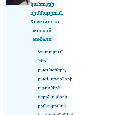
տղամարդը ծանր
կահույքի
վիճակում տեղափոխվել է
քիմմաքրում,
հիվանդանոց
06.08.2026
Химчистка
Չեմ կարող մեկնաբանել
мягкой
Հաջիևի խոսքը. ասել ենք,
мебели
որ Սահմանադրության
նախագիծ ենք մշակում.
նախարար Գալյան
Կատարում
06.08.2026
ենք
Նիկոլ Փաշինյանը մեկնել է
Ղրղզստանի
բազմոցների,
Հանրապետություն
06.08.2026
բազկաթոռների,
աթոռների,
ՏԵՍԱՆՅՈւԹ․
Սրբազանների, Սամվել
ներքնակների
Կարապետյանի
կալանքները եղել են
քիմմաքրման
ապօրինի, չեք կարող իմ
աշխատանքներ:
հետ չհամաձայնվել․ Արամ