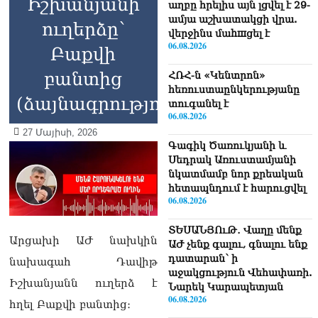
Իշխանյանի
աղբը հրելիս այն լցվել է 29-
ամյա աշխատակցի վրա.
ուղերձը՝
վերջինս մաhшցել է
06.08.2026
Բաքվի
բանտից
ՀՌՀ-ն «Կենտրոն»
հեռուստաընկերությանը
(ձայնագրություն)
տուգանել է
06.08.2026
27 Մայիսի, 2026
Գագիկ Ծառուկյանի և
Սեդրակ Առուստամյանի
նկատմամբ նոր քրեական
հետապնդում է հարուցվել
06.08.2026
ՏԵՍԱՆՅՈւԹ․ Վաղը մենք
Արցախի ԱԺ նախկին
ԱԺ չենք գալու, գնալու ենք
դատարան՝ ի
նախագահ Դավիթ
աջակցություն Վեհափառի.
Իշխանյանն ուղերձ է
Նարեկ Կարապետյան
06.08.2026
հղել Բաքվի բանտից։