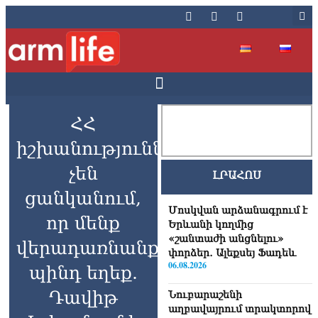
ՀՀ
իշխանությունները
չեն
ԼՐԱՀՈՍ
ցանկանում,
Մոսկվան արձանագրում է
որ մենք
Երևանի կողմից
«շանտաժի անցնելու»
վերադառնանք.
փորձեր․ Ալեքսեյ Ֆադեև
06.08.2026
պինդ եղեք.
Դավիթ
Նուբարաշենի
աղբավայրում տրակտորով