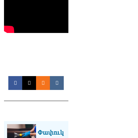
06.08.2026
Բաքվի վերաքննիչ
դատարանն անփոփոխ է
թողել հայ գերիների
դատավճիռները
06.08.2026
ՌԴ-ի և Հայաստանի միջև
ապրանքաշրջանառությունը
կտրուկ նվազում է․
Օվերչուկ
06.08.2026
Մոսկվան և Երևանը
քննարկում են
Ռուսաստանի գլխավոր
հյուպատոսության
բացումը Կապանում
06.08.2026
Երևանում
Փափուկ
դшնшկшհшրվшծ 30-ամյա