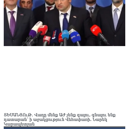
ՏԵՍԱՆՅՈւԹ․ Վաղը մենք ԱԺ չենք գալու, գնալու ենք
դատարան՝ ի աջակցություն Վեհափառի. Նարեկ
Կարապետյան