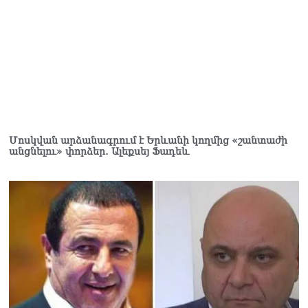
06.08.2026
Երկար ժամանակ լույս չի
լինելու Երևանում և բոլոր
մարզերում
06.08.2026
«Հրապարակ». Մեղրին
կարեւոր է` չի կարելի
«պռավալ տալ. Կենաց
Մոսկվան արձանագրում է Երևանի կողմից «շանտաժի
մահու կռիվ ենք տալու»
անցնելու» փորձեր․ Ալեքսեյ Ֆադեև
06.08.2026