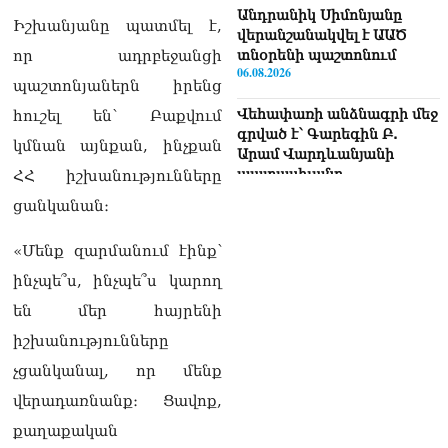
Անդրանիկ Սիմոնյանը
Իշխանյանը պատմել է,
վերանշանակվել է ԱԱԾ
տնօրենի պաշտոնում
որ ադրբեջանցի
06.08.2026
պաշտոնյաներն իրենց
Վեհափառի անձնագրի մեջ
հուշել են՝ Բաքվում
գրված է՝ Գարեգին Բ.
կմնան այնքան, ինչքան
Արամ Վարդևանյանի
պատասխանը
ՀՀ իշխանությունները
06.08.2026
ցանկանան։
«Ուժեղ Հայաստան»-ն ԱԺ-
«Մենք զարմանում էինք՝
ից ստացած
պարգևավճարներն
ինչպե՞ս, ինչպե՞ս կարող
ուղղելու է բացառապես
են մեր հայրենի
բարեգործությանը, մեր
հայրենակիցների
իշխանությունները
խնդիրների լուծմանը, որը
չցանկանալ, որ մենք
լինելու է թափանցիկ. Արամ
Վարդևանյան
վերադառնանք։ Ցավոք,
06.08.2026
քաղաքական