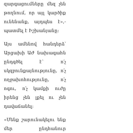
ՏԵՍԱՆՅՈւԹ․ «Ինձ թվում
զարգացումները մեզ չեն
էր՝ իրենք ուշքի կգան, բայց
թողնում, որ այլ կարծիք
դեռ շարունակում են».
Կարապետյանը՝
ունենանք, այդպես է»,-
հոգևորականների դեմ
պատմել է Իշխանյանը։
քրեական գործընթացի
մասին
06.08.2026
Այս ամենով հանդերձ՝
Արցախի ԱԺ նախագահն
Հայաստանի ներկայիս
իշխանությունը ձախողում
ընդգծել է՝ ո՛չ
է թե՛ երկրի ներսում
սկզբունքայնությունը, ո՛չ
ազգային
համերաշխության
ողջախոհությունը, ո՛չ
պահպանման, թե՛
ոգու, ո՛չ կամքի ուժը
արտաքին ճակատում հայ
ժողովրդի շահերի
իրենց չեն լքել ու չեն
պաշտպանության գործը․
դավաճանել։
Մարիաննա
Ղահրամանյան
06.08.2026
«Մենք շարունակելու ենք
մեր ընդհանուր
Եթե ուզում եք՝ ռեբուսը