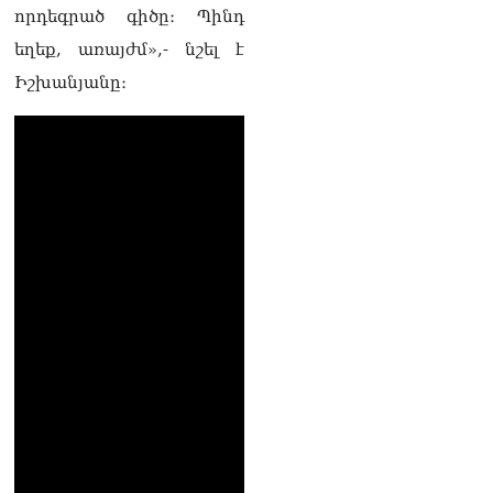
լուծենք, ասեք՝ մի քանի
որդեգրած գիծը։ Պինդ
ամսվա մեջ ՀՀ-ն 29 800-ից
եղեք, առայժմ»,- նշել է
ո՞նց դարձավ 29 743 քկմ
06.08.2026
Իշխանյանը։
ՏԵՍԱՆՅՈւԹ․ «Մենք մեր
խոսքը դեռ կասենք»․
Դավիթ Իշխանյան
06.08.2026
ՏԵՍԱՆՅՈւԹ․ Աբսուրդ
մեկ՝ դատարանը ո՞նց
կարող է միջամտել
Եկեղեցու գործին, մի հատ
էլ ասում են՝ չի կատարվում
վճիռը
06.08.2026
Նորապատում գործող
բենզալցակայանում
պայթյուն է տեղի ունեցել.
կան վիրավորներ