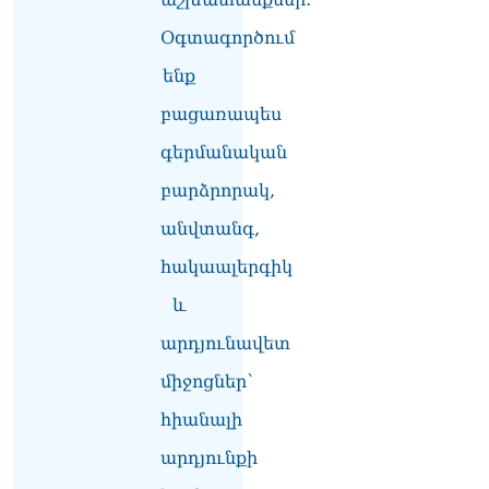
Վարդևանյան
Օգտագործում
06.08.2026
ենք
Ամենայն Հայոց
Կաթողիկոսը և 6
բացառապես
եպիսկոպոսները
գերմանական
մասնակցելու են
դատական առաջին
բարձրորակ,
նիստին
06.08.2026
անվտանգ,
Վահագ Մարտիրոսյանը
հակաալերգիկ
որոնվում է որպես անհետ
կորած
և
06.08.2026
արդյունավետ
ԱԳՆ-ն 1 մլն դոլար
միջոցներ՝
կստանա արտերկրում
Անկախության 35–ամյակի
հիանալի
միջոցառումների համար
06.08.2026
արդյունքի