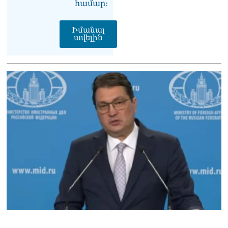
համար։
Ուղիղ միացում․ Ազգային
ժողովը շարոնակում է իր
աշխատանքը
Իմանալ
06.08.2026
ավելին
Փաշինյանը
պաշտոնյաներին կոչ արեց
վերանայել աշխատանքի
մոտեցումները և
բարձրացնել
կառավարության
արդյունավետությունը
06.08.2026
Ռուսաստանից Հայաստան
Ադրբեջանի տարածքով
կուղարկեն ցորենի նոր
խմբաքանակ
06.08.2026
Ուղիղ միացում․ ՀՀ
կառավարության
հերթական նիստը