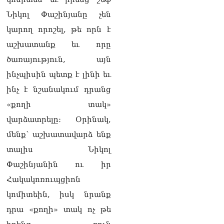
գրված է Ուժեղ
Հայաստանի անունը, չեք
Նիկոլ Փաշինյանը չեն
կարող, որովհետև նման էջ
կարող որոշել, թե որն է
այդ զեկույցում գոյություն
չունի. Ղահրամանյանը՝
աշխատանք եւ որը
Ղազարյանի
ծառայություն, այն
հայտարարության մասին
07.08.2026
ինչպիսին պետք է լինի եւ
ինչ է նշանակում դրանց
ՏԵՍԱՆՅՈւԹ․ Իմ
ընտանիքը փող չունի, իմ
«քողի տակ»
աշխատավարձով է
վարձատրելը։ Օրինակ,
ապրում. Թագուհի
Ղազարյանը հուզվեց
մենք՝ աշխատավարձ ենք
07.08.2026
տալիս Նիկոլ
Ինչու ԱՄՆ նախագահ
Փաշինյանին ու իր
Թրամփը Ուկրաինային
Հակակոռուպցիոն
«Պատրիոտ» հրթիռներ չի
տրամադրի
կոմիտեին, իսկ նրանք
07.08.2026
դրա «քողի» տակ ոչ թե
Փաշինյանը հասկացրել է,