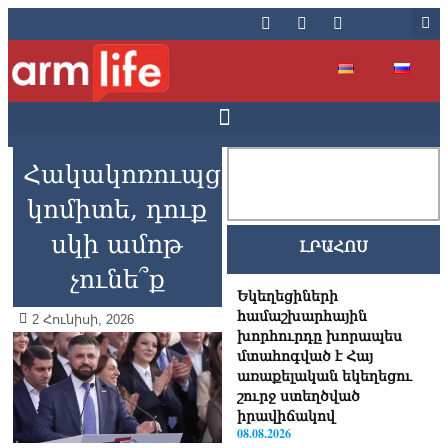
Հակակոռուպցիոն
կոմիտե, դուք
սկի ամոթ
ԼՐԱՀՈՍ
չունե՞ք
Եկեղեցիների
համաշխարհային
2 Հունիսի, 2026
խորհուրդը խորապես
մտահոգված է Հայ
առաքելական եկեղեցու
շուրջ ստեղծված
իրավիճակով
08.08.2026