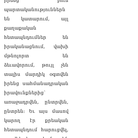
իրենց բուն
որ Հայաստանին
պարտականություններն
Եվրամիության հետ
մերձեցման մղել է
են կատարում, այլ
Լուկաշենկոն
քաղաքական
07.08.2026
հետապնդումներ են
ՀՀ–ի համար ԵԱՏՄ–ի հետ
իրականացնում, վախի
համագործակցության
խորացումը
մթնոլորտ են
առաջնահերթություն է.
ձեւավորում, թույլ չեն
Փաշինյան
07.08.2026
տալիս մարդիկ օգտվեն
իրենց սահմանադրական
ՀԲԸՄ-ն կոչ է անում
կասեցնել քրեական
իրավունքներից՝
վարույթը, որը հակասում է
առաջադրվեն, ընտրվեն,
մեր պատմական
ավանդույթներին
ընտրեն։ Եւ այս մասով
07.08.2026
կարող էր քրեական
հետապնդում հարուցվել,