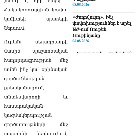
շեդեւր է, որը ծնվել է
08.08.2026
Հակակոռուպցիոն կոչվող
«Ժողովուրդ». Ինչ
կոմիտեի պատերի
փոփոխություններ է արել
ներսում։
ԱԺ-ում Ռուբեն
Ռուբինյանը
08.08.2026
Ուրեմն մեղադրանքի
մասին պաշտոնական
«Հրապարակ». Հայկական
ծիրանի մասին ռուս-
հաղորդագրության մեջ
ադրբեջանական
ամեն ինչ կա՝ օրինական
սահմանին մատնել են
«հայկական թերթերը»
գործունեության
08.08.2026
քրեականացում,
«Հրապարակ». Փաշինյանը
տնտեսվարողի եւ
որս է սկսել Ծառուկյանի
հասարակական
համախոհների նկատմամբ
08.08.2026
կազմակերպության
գործառույթների մեջ
«Հրապարակ». Խիստ
զգուշացրել են,
ապօրինի ներխուժում,