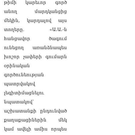
թիմի կարեւոր գործ
անող մարդկանցից
ՏԵՍԱՆՅՈւԹ․ «Եթե դու
վարչապետ ես, չի
մեկին, կարդալով այս
նշանակում՝ ինչ ուզես,
տողերը․ «Ա.Ա.-ն
կարաս անես»․ Նարեկ
Կարապետյան
հանցավոր ծագում
07.08.2026
ունեցող առանձնապես
Խայտառակություն է, մի
խոշոր չափերի գումարն
հատ ուշադիր լսեք՝
օրինական
Ամենայն Հայոց
Կաթողիկոսի դատ.
գործունեության
Տիգրան Աբրահամյան
07.08.2026
պատրվակով
լեգիտիմացնելու
ՏԵՍԱՆՅՈւԹ․ «Վեհափառ,
նպատակով՝
վեհափառ»
վանկարկումների ու
աշխատանքի ընդունված
հավատավոր ժողովրդի
քաղաքացիներին մեկ
հոծ բազմության միջով
Կաթողիկոսը մտավ
կամ ավելի ամիս որպես
դատարան