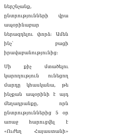
հնչել զանգերը, երբ
ներշնչանք,
Վեհափառն աջակիցների
ընտրությունների վրա
հետ մտավ Մայր Տաճար
07.08.2026
ապօրինաբար
ներազդելու փորձ։ Ամեն
ՏԵՍԱՆՅՈւԹ․
Հակասաֆարովյան օրենքը
ինչ՝ բացի
թշնամանքի մասին չէ.
իրավաբանությունից։
Շիրազ Մանուկյան
07.08.2026
Մի քիչ մտածելու
ՏԵՍԱՆՅՈւԹ․ Գալիք
կարողություն ունեցող
սերունդները պետք է
հետևություն անեն այս
մարդը կհասկանա, թե
օրերից․ Անդրանիկ
ինչքան ապօրինի է այդ
Գևորգյան
07.08.2026
մեղադրանքը, որն
ընտրություններից 5 օր
Ամենայն հայոց
կաթողիկոսի դեմ գործով
առաջ հարուցվել է
դատավորը ինքնաբացարկ
«Ուժեղ Հայաստանի»
հայտնեց
07.08.2026