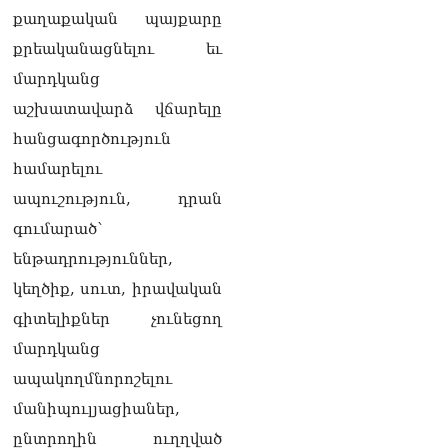
սպառնացել ազատել
քաղաքական պայքարը
08.08.2026
քրեականացնելու եւ
«Ժողովուրդ». Աղվան
մարդկանց
Վարդանյանը մեկուսացած
է խմբակցությունից
աշխատավարձ վճարելը
08.08.2026
հանցագործություն
«Հրապարակ». Հեռացող
համարելու
պատգամավորների
ապուշություն, դրան
հաշվին 5 մլն դրամ գումար
է փոխանցվել
գումարած`
08.08.2026
ենթադրություններ,
ՏԵՍԱՆՅՈւԹ․ Աժ-ն ձերը չէ,
կեղծիք, սուտ, իրավական
ասոցացիան, թե ձեր մոտ
գիտելիքներ չունեցող
ԱԺ փոխնախագահ պետք է
աշխատի Վարդևանյանը,
մարդկանց
տեղին չէ. Մամիկոն
ապակողմնորոշելու
Ասլանյան
07.08.2026
մանիպուլյացիաներ,
ընտրողին ուղղված
ՏԵՍԱՆՅՈւԹ․ Սկսեցին