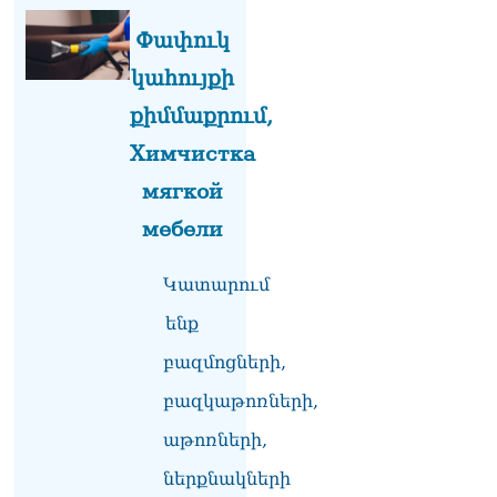
Փափուկ
կահույքի
քիմմաքրում,
Химчистка
мягкой
мебели
Կատարում
ենք
բազմոցների,
բազկաթոռների,
աթոռների,
ներքնակների