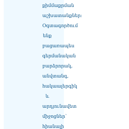
քիմմաքրման
աշխատանքներ:
Օգտագործում
ենք
բացառապես
գերմանական
բարձրորակ,
անվտանգ,
հակաալերգիկ
և
արդյունավետ
միջոցներ՝
հիանալի