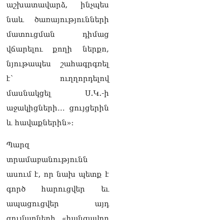
07.08.2026
աշխատավարձ, ինչպես
նաև ծառայությունների
Ռուսաստանում հայտնել
մատուցման դիմաց
են, որ կանխել են
Հայաստան 16 մլն ռուբլու
վճարելու քողի ներքո,
ապօրինի արտահանումը
07.08.2026
նյութապես շահագրգռել
է՝ ուղղորդելով
Ուղիղ միացում․ ԱՄՈԹԻ
ՕՐ․ Կաթողիկոսի գործով
մասնակցել Ս.Կ.-ի
դատական առաջին նիստը
աջակիցների․․․ ցույցերին
07.08.2026
և հավաքներին»։
ՏԵՍԱՆՅՈւԹ․ «Այսօր ձեզ
համար ազգային ամոթի
Պարզ
օ՞ր է»․ լրագրողը՝ ՔՊ-
տրամաբանությունն
ական պատգամավոր
Ռուզաննա Երեմյանին
ասում է, որ նախ պետք է
07.08.2026
գործ հարուցվեր եւ
ՏԵՍԱՆՅՈւԹ․ «Հնարավո՞ր
ապացուցվեր այդ
է զրկվեք մանդատից»․
գումարների «հանցավոր
լրագրողը՝ Էդգար