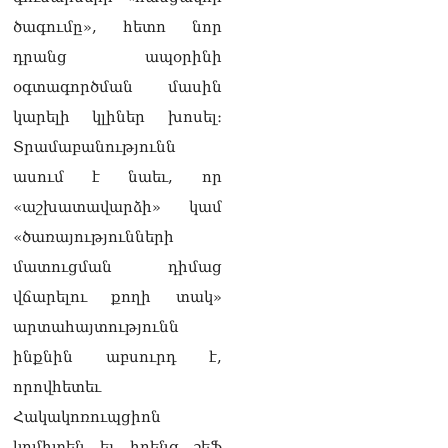
Ղազարյանին
ծագումը», հետո նոր
07.08.2026
դրանց ապօրինի
ՏԵՍԱՆՅՈւԹ․ Փաշինյանը
օգտագործման մասին
հայտարարել է, որ
կարելի կլիներ խոսել։
Եվրամիությունը
Հայաստանի վրա
Տրամաբանությունն
ազդեցության լծակներ
ասում է նաեւ, որ
չունի
07.08.2026
«աշխատավարձի» կամ
«ծառայությունների
ՏԵՍԱՆՅՈւԹ․ «Ցավոք,
լոգիստիկ խնդիրների
մատուցման դիմաց
պատճառով մեր
վճարելու քողի տակ»
փոխադարձ առևտրի
ծավալն այնքան էլ մեծ չէ»․
արտահայտությունն
Նիկոլ Փաշինյանը՝
ինքնին աբսուրդ է,
Ղրղզստանի նախագահին
07.08.2026
որովհետեւ
Տիկի՜ն Ղազարյան, ցույց
Հակակոռուպցիոն
տվե՜ք այն էջը, որտեղ
կոմիտեն եւ իրենց շեֆ