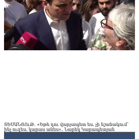
ՏԵՍԱՆՅՈւԹ․ «Եթե դու վարչապետ ես, չի նշանակում՝
ինչ ուզես, կարաս անես»․ Նարեկ Կարապետյան