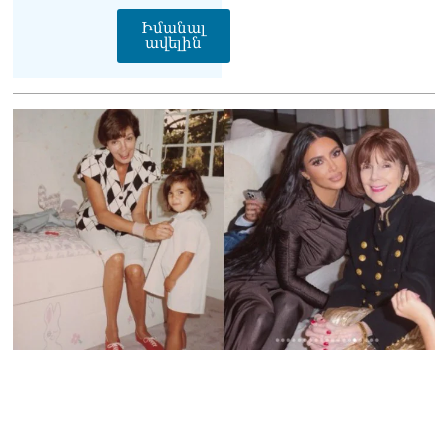
տվե՜ք այն էջը, որտեղ
գրված է Ուժեղ
Իմանալ
ավելին
Հայաստանի անունը, չեք
կարող, որովհետև նման էջ
այդ զեկույցում գոյություն
չունի. Ղահրամանյանը՝
Ղազարյանի
հայտարարության մասին
07.08.2026
ՏԵՍԱՆՅՈւԹ․ Իմ
ընտանիքը փող չունի, իմ
աշխատավարձով է
ապրում. Թագուհի
Ղազարյանը հուզվեց
07.08.2026
Ինչու ԱՄՆ նախագահ
Թրամփը Ուկրաինային
«Պատրիոտ» հրթիռներ չի
տրամադրի
07.08.2026