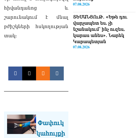
07.08.2026
հիվանդանոց և
շարունակում է մնալ
ՏԵՍԱՆՅՈւԹ․ «Եթե դու
վարչապետ ես, չի
բժիշկների հսկողության
նշանակում՝ ինչ ուզես,
տակ։
կարաս անես»․ Նարեկ
Կարապետյան
07.08.2026
Խայտառակություն է, մի
հատ ուշադիր լսեք՝
Ամենայն Հայոց
Կաթողիկոսի դատ.
Տիգրան Աբրահամյան
07.08.2026
ՏԵՍԱՆՅՈւԹ․ «Վեհափառ,
վեհափառ»
վանկարկումների ու
հավատավոր ժողովրդի
Փափուկ
հոծ բազմության միջով
կահույքի
Կաթողիկոսը մտավ