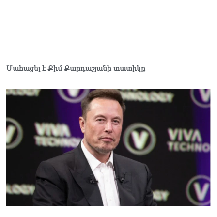
Փաշինյանը հասկացրել է,
որ Հայաստանին
Եվրամիության հետ
մերձեցման մղել է
Լուկաշենկոն
07.08.2026
Մահացել է Քիմ Քարդաշյանի տատիկը
ՀՀ–ի համար ԵԱՏՄ–ի հետ
համագործակցության
խորացումը
առաջնահերթություն է.
Փաշինյան
07.08.2026
ՀԲԸՄ-ն կոչ է անում
կասեցնել քրեական
վարույթը, որը հակասում է
մեր պատմական
ավանդույթներին
07.08.2026
Քննչական կոմիտեն
արձագանքել է Աննա