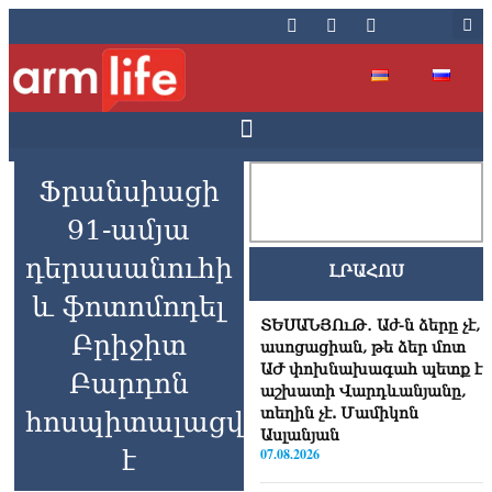
Ֆրանսիացի
91-ամյա
դերասանուհի
ԼՐԱՀՈՍ
և ֆոտոմոդել
ՏԵՍԱՆՅՈւԹ․ Աժ-ն ձերը չէ,
Բրիջիտ
ասոցացիան, թե ձեր մոտ
ԱԺ փոխնախագահ պետք է
Բարդոն
աշխատի Վարդևանյանը,
տեղին չէ. Մամիկոն
հոսպիտալացվել
Ասլանյան
է
07.08.2026