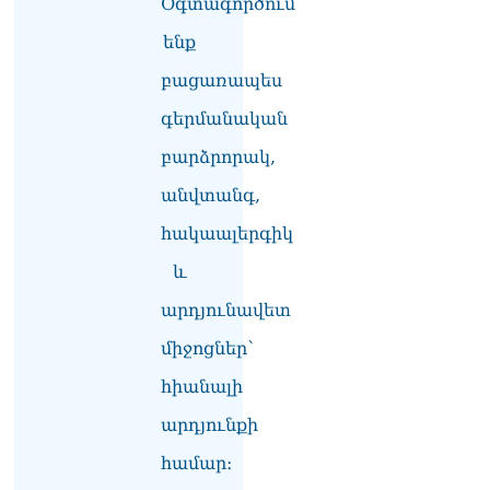
Օգտագործում
լրագրողը՝ Էդգար
Ղազարյանին
ենք
07.08.2026
բացառապես
ՏԵՍԱՆՅՈւԹ․ Փաշինյանը
գերմանական
հայտարարել է, որ
Եվրամիությունը
բարձրորակ,
Հայաստանի վրա
ազդեցության լծակներ
անվտանգ,
չունի
07.08.2026
հակաալերգիկ
և
ՏԵՍԱՆՅՈւԹ․ «Ցավոք,
լոգիստիկ խնդիրների
արդյունավետ
պատճառով մեր
փոխադարձ առևտրի
միջոցներ՝
ծավալն այնքան էլ մեծ չէ»․
Նիկոլ Փաշինյանը՝
հիանալի
Ղրղզստանի նախագահին
արդյունքի
07.08.2026
համար։
Տիկի՜ն Ղազարյան, ցույց