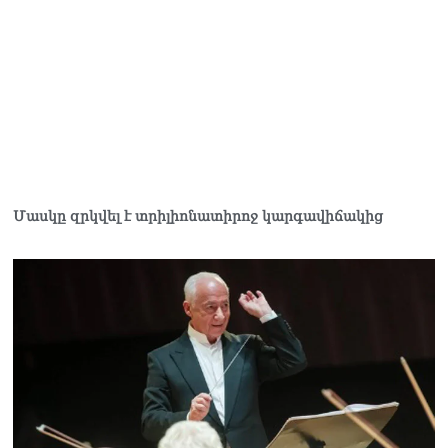
Հակոբյանին
07.08.2026
Նիկոլ Փաշինյանի քավոր
մարզպետն ավելի քան 5
տարում ոչ մի ասուլիս չի
տվել. Ոսկան Սարգսյան
07.08.2026
ՄԱԿ Գլխավոր
Մասկը զրկվել է տրիլիոնատիրոջ կարգավիճակից
քարտուղարի ուղերձը
Փաշինյանին
արտահայտում է թերեւս
համաշխարհային
անցուդարձում շատ բան
որոշող կենտրոնների
տրամադրություններ
07.08.2026
Դուք էլ մի դատվեք, դուք
մի անգամ դատվել եք.
Ղազինյանը՝ ՔՊ–ականին