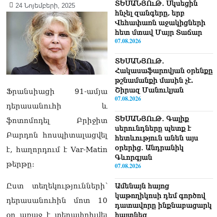
ՏԵՍԱՆՅՈւԹ․ Սկսեցին
24 Նոյեմբերի, 2025
հնչել զանգերը, երբ
Վեհափառն աջակիցների
հետ մտավ Մայր Տաճար
07.08.2026
ՏԵՍԱՆՅՈւԹ․
Հակասաֆարովյան օրենքը
թշնամանքի մասին չէ.
Շիրազ Մանուկյան
Ֆրանսիացի 91-ամյա
07.08.2026
դերասանուհի և
ՏԵՍԱՆՅՈւԹ․ Գալիք
ֆոտոմոդել Բրիջիտ
սերունդները պետք է
Բարդոն հոսպիտալացվել
հետևություն անեն այս
օրերից․ Անդրանիկ
է, հաղորդում է Var-Matin
Գևորգյան
թերթը։
07.08.2026
Ըստ տեղեկությունների՝
Ամենայն հայոց
կաթողիկոսի դեմ գործով
դերասանուհին մոտ 10
դատավորը ինքնաբացարկ
օր առաջ է տեղափոխվել
հայտնեց