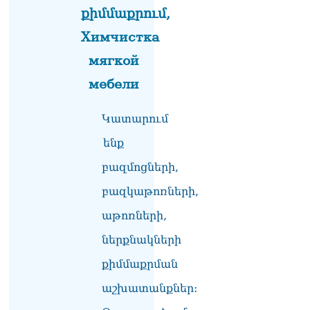
դատարան
քիմմաքրում,
07.08.2026
Химчистка
Ռուսաստանում հայտնել
мягкой
են, որ կանխել են
Հայաստան 16 մլն ռուբլու
мебели
ապօրինի արտահանումը
07.08.2026
Կատարում
Ուղիղ միացում․ ԱՄՈԹԻ
ՕՐ․ Կաթողիկոսի գործով
ենք
դատական առաջին նիստը
բազմոցների,
07.08.2026
բազկաթոռների,
ՏԵՍԱՆՅՈւԹ․ «Այսօր ձեզ
համար ազգային ամոթի
աթոռների,
օ՞ր է»․ լրագրողը՝ ՔՊ-
ական պատգամավոր
ներքնակների
Ռուզաննա Երեմյանին
07.08.2026
քիմմաքրման
աշխատանքներ:
ՏԵՍԱՆՅՈւԹ․ «Հնարավո՞ր
է զրկվեք մանդատից»․