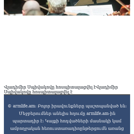
07.08.2026
Ռուսաստանը
ահազանգում է, որ կարող է
դադարել զբոսաշրջային
ռեսուրսի հոսքը դեպի
Հայաստան․ ինչ տեղի
կունենա
07.08.2026
Միշուստինը «ոտքի վրա»
շփվել է Փաշինյանի հետ
07.08.2026
ՏԵՍԱՆՅՈւԹ․ Այսօր մեր
Վլադիմիր Սպիվակովը հոսպիտալացվել էՎլադիմիր
ամոթի օրն է,
Սպիվակովը հոսպիտալացվել է
խայտառակություն է՝
դատում են Վեհափառին.
© armlife.am: Բոլոր իրավունքները պաշտպանված են:
Մարիաննա
Մեջբերումներ անելիս հղումը armlife.am-ին
Ղահրամանյան
07.08.2026
պարտադիր է: Կայքի հոդվածների մասնակի կամ
ամբողջական հեռուստառադիոընթերցումն առանց
Եկեղեցու հեղինակության