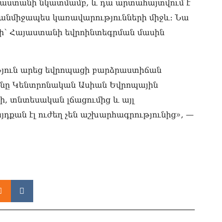
07.0
րաստանի նկատմամբ, և դա արտահայտվում է
 անմիջապես կառավարությունների միջև։ Նա
ՏԵ
փո
անի՝ Հայաստանի եվրոինտեգրման մասին
Փա
07.0
ւթյուն արեց եվրոպացի բարձրաստիճան
Տիկ
Հա
անը Կենտրոնական Ասիան Եվրոպային
զե
ի, տնտեսական լճացումից և այլ
հա
07.0
դքան էլ ուժեղ չեն աշխարհագրությունից», —
ՏԵ
ապ
07.0
Ին
հր
07.0
Փա
հե