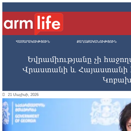
ՀԱՍԱՐԱԿՈՒԹՅՈՒՆ
ՔԱՂԱՔԱԿԱՆՈՒԹՅՈՒՆ
Եվրամիությանը չի հաջո
Վրաստանի և Հայաստանի հ
Կոբախ
21 Մայիսի, 2026