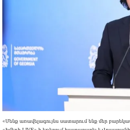
«Մենք առավելագույնս սատարում ենք մեր բարեկամ
«Իմեդի LIVE»-ի եթերում հայտարարել է Վրաստան