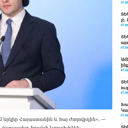
07.0
ՏԵ
չէ
07.0
ՏԵ
այ
07.0
Ամ
ին
07.0
ՏԵ
ու
07.0
Խա
Կա
07.0
 երկիր Հայաստանին և հայ ժողովրդին», —
ՏԵ
ի վարչապետ Իրակլի Կոբախիձեն։