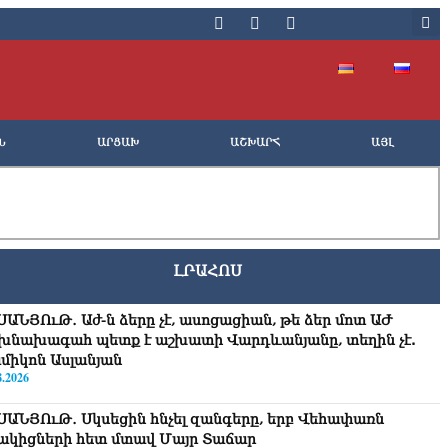
Ն
ԱՐՑԱԽ
ԱՇԽԱՐՀ
ԱՅԼ
ԼՐԱՀՈՍ
ՍԱՆՅՈւԹ․ Աժ-ն ձերը չէ, ասոցացիան, թե ձեր մոտ ԱԺ
խնախագահ պետք է աշխատի Վարդևանյանը, տեղին չէ.
միկոն Ասլանյան
8.2026
ՍԱՆՅՈւԹ․ Սկսեցին հնչել զանգերը, երբ Վեհափառն
ակիցների հետ մտավ Մայր Տաճար