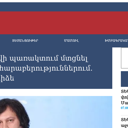
ՏԵՍԱՆՅՈՒԹԵՐ
ՄԱՄՈՒԼ
ԽՄԲԱԳՐԱԿԱ
ղվի պառակտում մտցնել
արաբերություններում․
իձե
ՏԵ
փո
Մա
07.0
ՏԵ
աջ