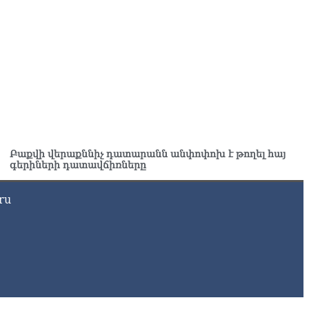
8.2026
ՍԱՆՅՈւԹ․ ՔՊ-ն այսօր դատում է ձեր խիղճը, նրանց, ովքեր
ւդայի ճանապարհով չեն գնացել. Գառնիկ Դավթյան
8.2026
Բաքվի վերաքննիչ դատարանն անփոփոխ է թողել հայ
գերիների դատավճիռները
ru