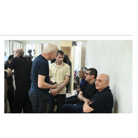
–ականին
8.2026
ւսաստանը ահազանգում է, որ կարող է դադարել
ոսաշրջային ռեսուրսի հոսքը դեպի Հայաստան․ ինչ տեղի
ւնենա
8.2026
շուստինը «ոտքի վրա» շփվել է Փաշինյանի հետ
8.2026
ՍԱՆՅՈւԹ․ Այսօր մեր ամոթի օրն է, խայտառակություն է՝
տում են Վեհափառին. Մարիաննա Ղահրամանյան
8.2026
եղեցու հեղինակության և նրա հոգևոր առաքելության դեմ
ղղված ՀՀ իշխանությունների գործողությունները
կասահմանադրական են և հակազգային. ՀՅԴ Բյուրո
8.2026
ողների շիրիմի մոտ հայտնաբերել է տղամարդու մшրմին,
шզեն և նшմшկ