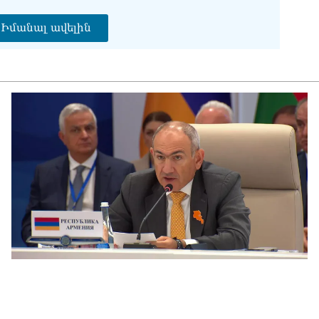
ՔՊ
07.0
Իմանալ ավելին
Ռո
զբ
կո
07.0
Մի
07.0
ՏԵ
դա
07.0
Եկ
ու
հա
07.0
Ծն
հր