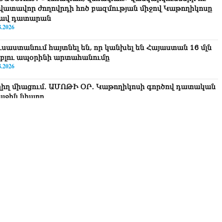
վատավոր ժողովրդի հոծ բազմության միջով Կաթողիկոսը
ավ դատարան
8.2026
ւսաստանում հայտնել են, որ կանխել են Հայաստան 16 մլն
ւբլու ապօրինի արտահանումը
8.2026
ղիղ միացում․ ԱՄՈԹԻ ՕՐ․ Կաթողիկոսի գործով դատական
աջին նիստը
8.2026
ՍԱՆՅՈւԹ․ «Այսօր ձեզ համար ազգային ամոթի օ՞ր է»․
ագրողը՝ ՔՊ-ական պատգամավոր Ռուզաննա Երեմյանին
8.2026
ՍԱՆՅՈւԹ․ «Հնարավո՞ր է զրկվեք մանդատից»․ լրագրողը՝
գար Ղազարյանին
8.2026
ՍԱՆՅՈւԹ․ Փաշինյանը հայտարարել է, որ Եվրամիությունը
յաստանի վրա ազդեցության լծակներ չունի