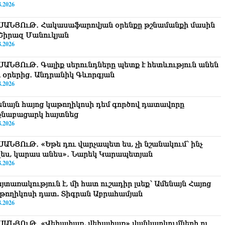
8.2026
ՍԱՆՅՈւԹ․ Հակասաֆարովյան օրենքը թշնամանքի մասին
. Շիրազ Մանուկյան
8.2026
ՍԱՆՅՈւԹ․ Գալիք սերունդները պետք է հետևություն անեն
ս օրերից․ Անդրանիկ Գևորգյան
8.2026
ենայն հայոց կաթողիկոսի դեմ գործով դատավորը
քնաբացարկ հայտնեց
8.2026
ՍԱՆՅՈւԹ․ «Եթե դու վարչապետ ես, չի նշանակում՝ ինչ
զես, կարաս անես»․ Նարեկ Կարապետյան
8.2026
յտառակություն է, մի հատ ուշադիր լսեք՝ Ամենայն Հայոց
թողիկոսի դատ. Տիգրան Աբրահամյան
8.2026
ՍԱՆՅՈւԹ․ «Վեհափառ, վեհափառ» վանկարկումների ու