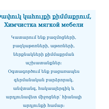
07.0
ՀՀ
ափուկ կահույքի քիմմաքրում,
առ
07.0
Химчистка мягкой мебели
ՀԲ
հա
Կատարում ենք բազմոցների,
07.0
բազկաթոռների, աթոռների,
Քն
ներքնակների քիմմաքրման
07.0
աշխատանքներ:
Նի
մի 
Օգտագործում ենք բացառապես
07.0
գերմանական բարձրորակ,
ՄԱ
անվտանգ, հակաալերգիկ և
ար
շա
արդյունավետ միջոցներ՝ հիանալի
07.0
արդյունքի համար։
Դո