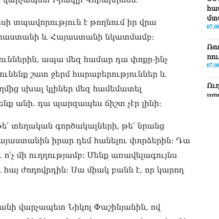
հա
մտ
ի տպավորություն է թողնում իր վրա
07.0
 Վրաստանի և Հայաստանի նկատմամբ։
Ռո
ռո
ուններին, ապա մեզ համար դա փոքր-ինչ
07.0
ունենք շատ ջերմ հարաբերություններ և
Ու
ղմից սխալ կլիներ մեզ համեմատել
առ
նք անի. դա պարզապես ճիշտ չէր լինի։
07.0
ՏԵ
՛ տեղական գործակալների, թե՛ նրանց
լր
այաստանին իրար դեմ հանելու փորձերին։ Դա
07.0
և ո՛չ մի ուղղությամբ։ Մենք առավելագույնս
ՏԵ
հայ ժողովրդին։ Սա միակ բանն է, որ կարող
Էդ
07.0
ՏԵ
անի վարչապետ Նիկոլ Փաշինյանին, ով
Հա