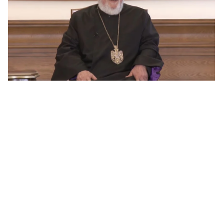
ԱԳ
ամ
06.0
Ու
աշ
06.0
Փա
աշ
ար
06.0
Ռո
կո
06.0
Ու
06.0
Երկ
մա