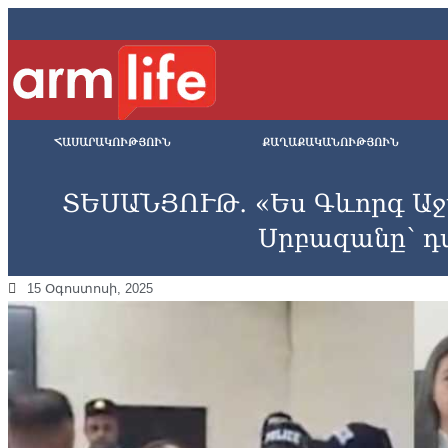
ՀԱՍԱՐԱԿՈՒԹՅՈՒՆ
ՔԱՂԱՔԱԿԱՆՈՒԹՅՈՒՆ
ՏԵՍԱՆՅՈՒԹ․ «Ես Գևորգ Աջ
Սրբազանը՝ 
15 Օգոստոսի, 2025