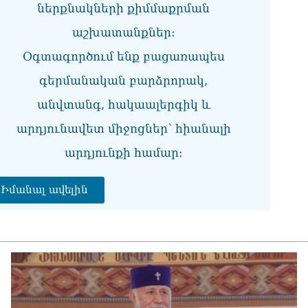
ներքնակների քիմմաքրման
վի
06.0
աշխատանքներ:
Չե
Օգտագործում ենք բացառապես
Սա
Գա
գերմանական բարձրորակ,
06.0
անվտանգ, հակաալերգիկ և
Նի
արդյունավետ միջոցներ՝ հիանալի
06.0
արդյունքի համար։
ՏԵ
կա
չհ
Իմանալ ավելին
06.0
Ամ
մա
06.0
Վա
06.0