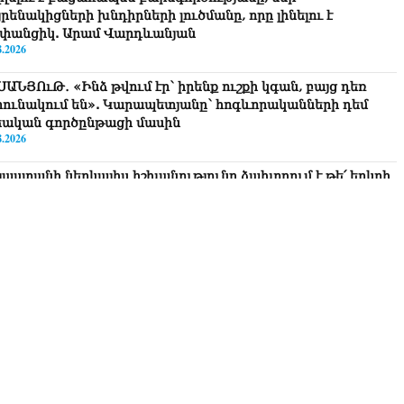
րենակիցների խնդիրների լուծմանը, որը լինելու է
փանցիկ. Արամ Վարդևանյան
8.2026
ՍԱՆՅՈւԹ․ «Ինձ թվում էր՝ իրենք ուշքի կգան, բայց դեռ
րունակում են». Կարապետյանը՝ հոգևորականների դեմ
եական գործընթացի մասին
8.2026
յաստանի ներկայիս իշխանությունը ձախողում է թե՛ երկրի
րսում ազգային համերաշխության պահպանման, թե՛
տաքին ճակատում հայ ժողովրդի շահերի պաշտպանության
րծը․ Մարիաննա Ղահրամանյան
8.2026
 ուզում եք՝ ռեբուսը լուծենք, ասեք՝ մի քանի ամսվա մեջ
ն 29 800-ից ո՞նց դարձավ 29 743 քկմ
8.2026
ՍԱՆՅՈւԹ․ «Մենք մեր խոսքը դեռ կասենք»․ Դավիթ
խանյան
8.2026