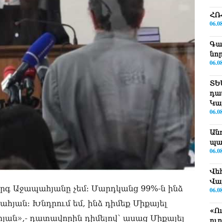
ՀՌ
06.0
Գա
նո
06.0
ՏԵ
դա
Կա
06.0
Ան
պա
06.0
Վե
Վա
րգ Աջապահյանը չեմ։ Մարդկանց 99%-ն ինձ
06.0
հյան։ Խնդրում եմ, ինձ դիմեք Միքայել
«Ո
ան»,- դատավորին դիմելով՝ ասաց Միքայել
ու