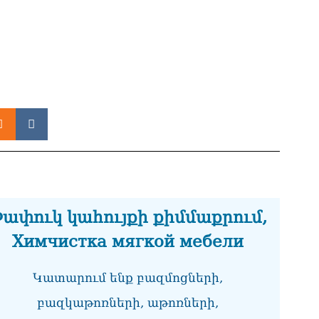
ՏԵ
միջ
կա
06.0
Նո
ու
06.0
Բա
գե
06.0
ՌԴ
ափուկ կահույքի քիմմաքրում,
կտր
06.0
Химчистка мягкой мебели
Մո
հյ
Կատարում ենք բազմոցների,
06.0
բազկաթոռների, աթոռների,
Եր