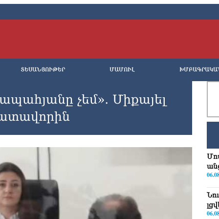
ՏԵՍԱՆՅՈՒԹԵՐ
ՄԱՄՈՒԼ
ԽՄԲԱԳՐԱԿԱ
ապահյանը չեմ»․ Միքայել
դատավորին
Մո
ան
06.0
Նո
լց
06.0