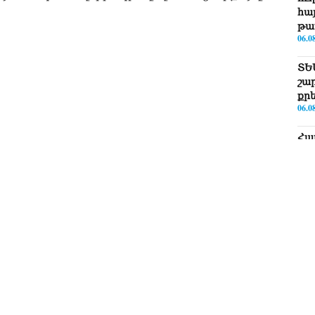
հայ
թա
06.0
ՏԵ
շա
քր
06.0
Հա
նե
ար
գո
06.0
Եթե
ՀՀ-
06.0
ՏԵ
Իշ
06.0