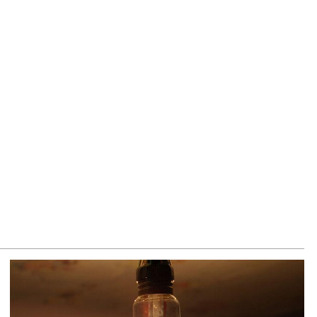
ճակում տեղափոխվել է հիվանդանոց
8.2026
մ կարող մեկնաբանել Հաջիևի խոսքը. ասել ենք, որ
հմանադրության նախագիծ ենք մշակում. նախարար
լյան
8.2026
կոլ Փաշինյանը մեկնել է Ղրղզստանի Հանրապետություն
8.2026
ՍԱՆՅՈւԹ․ Սրբազանների, Սամվել Կարապետյանի
լանքները եղել են ապօրինի, չեք կարող իմ հետ
ամաձայնվել․ Արամ Վարդևանյան
8.2026
ենայն Հայոց Կաթողիկոսը և 6 եպիսկոպոսները
սնակցելու են դատական առաջին նիստին
8.2026
հագ Մարտիրոսյանը որոնվում է որպես անհետ կորած
8.2026