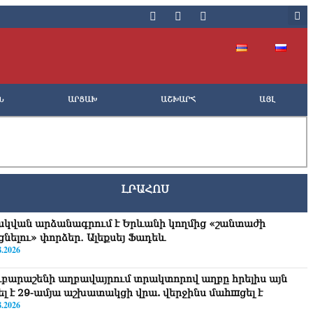
Ն
ԱՐՑԱԽ
ԱՇԽԱՐՀ
ԱՅԼ
ԼՐԱՀՈՍ
սկվան արձանագրում է Երևանի կողմից «շանտաժի
ցնելու» փորձեր․ Ալեքսեյ Ֆադեև
8.2026
ւբարաշենի աղբավայրում տրակտորով աղբը հրելիս այն
վել է 29-ամյա աշխատակցի վրա. վերջինս մաhшցել է
8.2026