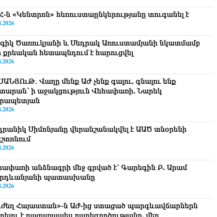
Հ-ն «Կենտրոն» հեռուստաընկերությանը տուգանել է
8.2026
գիկ Ծառուկյանի և Սեդրակ Առուստամյանի նկատմամբ
ր քրեական հետապնդում է հարուցվել
8.2026
ՍԱՆՅՈւԹ․ Վաղը մենք ԱԺ չենք գալու, գնալու ենք
տարան՝ ի աջակցություն Վեհափառի. Նարեկ
րապետյան
8.2026
դրանիկ Սիմոնյանը վերանշանակվել է ԱԱԾ տնօրենի
շտոնում
8.2026
հափառի անձնագրի մեջ գրված է՝ Գարեգին Բ. Արամ
րդևանյանի պատասխանը
8.2026
ւժեղ Հայաստան»-ն ԱԺ-ից ստացած պարգևավճարներն
ղղելու է բացառապես բարեգործությանը, մեր