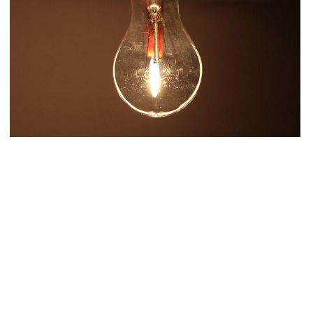
Ն-ն 1 մլն դոլար կստանա արտերկրում Անկախության 35–
յակի միջոցառումների համար
8.2026
ղիղ միացում․ Ազգային ժողովը շարոնակում է իր
խատանքը
8.2026
շինյանը պաշտոնյաներին կոչ արեց վերանայել
խատանքի մոտեցումները և բարձրացնել կառավարության
դյունավետությունը
8.2026
ւսաստանից Հայաստան Ադրբեջանի տարածքով
ւղարկեն ցորենի նոր խմբաքանակ
8.2026
ղիղ միացում․ ՀՀ կառավարության հերթական նիստը
8.2026
ար ժամանակ լույս չի լինելու Երևանում և բոլոր
րզերում