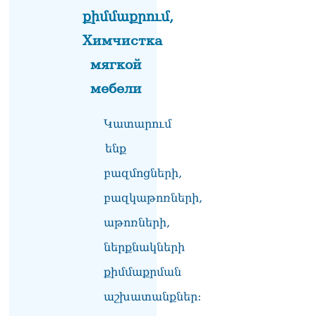
լրագրողը՝ Էդգար
քիմմաքրում,
Ղազարյանին
07.08.2026
Химчистка
мягкой
ՏԵՍԱՆՅՈւԹ․ Փաշինյանը
հայտարարել է, որ
мебели
Եվրամիությունը
Հայաստանի վրա
ազդեցության լծակներ
Կատարում
չունի
ենք
07.08.2026
բազմոցների,
ՏԵՍԱՆՅՈւԹ․ «Ցավոք,
լոգիստիկ խնդիրների
բազկաթոռների,
պատճառով մեր
փոխադարձ առևտրի
աթոռների,
ծավալն այնքան էլ մեծ չէ»․
ներքնակների
Նիկոլ Փաշինյանը՝
Ղրղզստանի նախագահին
քիմմաքրման
07.08.2026
աշխատանքներ:
Տիկի՜ն Ղազարյան, ցույց