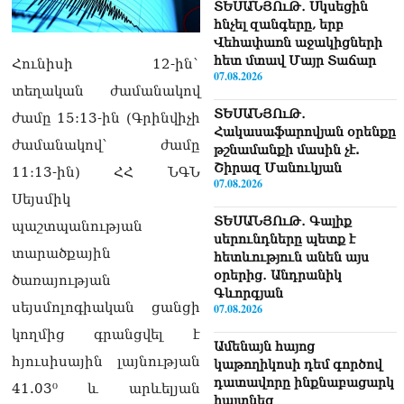
ՏԵՍԱՆՅՈւԹ․ Սկսեցին
հնչել զանգերը, երբ
Վեհափառն աջակիցների
հետ մտավ Մայր Տաճար
Հունիսի 12-ին`
07.08.2026
տեղական ժամանակով
ՏԵՍԱՆՅՈւԹ․
ժամը 15:13-ին (Գրինվիչի
Հակասաֆարովյան օրենքը
ժամանակով` ժամը
թշնամանքի մասին չէ.
Շիրազ Մանուկյան
11։13-ին) ՀՀ ՆԳՆ
07.08.2026
Սեյսմիկ
ՏԵՍԱՆՅՈւԹ․ Գալիք
պաշտպանության
սերունդները պետք է
տարածքային
հետևություն անեն այս
օրերից․ Անդրանիկ
ծառայության
Գևորգյան
սեյսմոլոգիական ցանցի
07.08.2026
կողմից գրանցվել է
Ամենայն հայոց
հյուսիսային լայնության
կաթողիկոսի դեմ գործով
դատավորը ինքնաբացարկ
41.03⁰ և արևելյան
հայտնեց