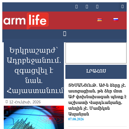
Երկրաշարժ՝
Ադրբեջանում.
զգացվել է
ԼՐԱՀՈՍ
նաև
ՏԵՍԱՆՅՈւԹ․ Աժ-ն ձերը չէ,
Հայաստանում
ասոցացիան, թե ձեր մոտ
ԱԺ փոխնախագահ պետք է
12 Հունիսի, 2026
աշխատի Վարդևանյանը,
տեղին չէ. Մամիկոն
Ասլանյան
07.08.2026