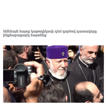
Հակոբյանին
07.08.2026
Նիկոլ Փաշինյանի քավոր
մարզպետն ավելի քան 5
տարում ոչ մի ասուլիս չի
Ամենայն հայոց կաթողիկոսի դեմ գործով դատավորը
տվել. Ոսկան Սարգսյան
ինքնաբացարկ հայտնեց
07.08.2026
ՄԱԿ Գլխավոր
քարտուղարի ուղերձը
Փաշինյանին
արտահայտում է թերեւս
համաշխարհային
անցուդարձում շատ բան
որոշող կենտրոնների
տրամադրություններ
07.08.2026
Դուք էլ մի դատվեք, դուք
մի անգամ դատվել եք.
Ղազինյանը՝ ՔՊ–ականին