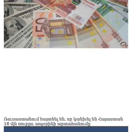
և նրա հոգևոր
առաքելության դեմ
ուղղված ՀՀ
իշխանությունների
գործողությունները
հակասահմանադրական
են և հակազգային. ՀՅԴ
Բյուրո
07.08.2026
Ծնողների շիրիմի մոտ
հայտնաբերել է
տղամարդու մшրմին,
հրшզեն և նшմшկ
07.08.2026
ՏԵՍԱՆՅՈւԹ․ ՔՊ-ն այսօր
դատում է ձեր խիղճը,
նրանց, ովքեր Հուդայի
ճանապարհով չեն գնացել.
Ռուսաստանում հայտնել են, որ կանխել են Հայաստան
Գառնիկ Դավթյան
16 մլն ռուբլու ապօրինի արտահանումը
07.08.2026