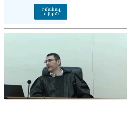
Փաշինյանը հասկացրել է,
Իմանալ
որ Հայաստանին
ավելին
Եվրամիության հետ
մերձեցման մղել է
Լուկաշենկոն
07.08.2026
ՀՀ–ի համար ԵԱՏՄ–ի հետ
համագործակցության
խորացումը
առաջնահերթություն է.
Փաշինյան
07.08.2026
ՀԲԸՄ-ն կոչ է անում
կասեցնել քրեական
վարույթը, որը հակասում է
մեր պատմական
ավանդույթներին
07.08.2026
Քննչական կոմիտեն
արձագանքել է Աննա