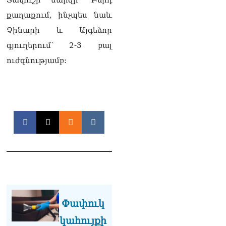
դատարան
07.08.2026
քաղաքում, ինչպես նաև
Չինարի և Այգեձոր
Ռուսաստանում հայտնել
են, որ կանխել են
գյուղերում՝ 2-3 բալ
Հայաստան 16 մլն ռուբլու
ուժգնությամբ:
ապօրինի արտահանումը
07.08.2026
Ուղիղ միացում․ ԱՄՈԹԻ
ՕՐ․ Կաթողիկոսի գործով
դատական առաջին նիստը
07.08.2026
ՏԵՍԱՆՅՈւԹ․ «Այսօր ձեզ
համար ազգային ամոթի
օ՞ր է»․ լրագրողը՝ ՔՊ-
ական պատգամավոր
Ռուզաննա Երեմյանին
07.08.2026
Փափուկ
ՏԵՍԱՆՅՈւԹ․ «Հնարավո՞ր
կահույքի
է զրկվեք մանդատից»․