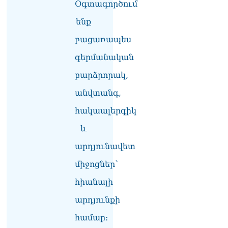
տվե՜ք այն էջը, որտեղ
Օգտագործում
գրված է Ուժեղ
ենք
Հայաստանի անունը, չեք
կարող, որովհետև նման էջ
բացառապես
այդ զեկույցում գոյություն
չունի. Ղահրամանյանը՝
գերմանական
Ղազարյանի
հայտարարության մասին
բարձրորակ,
07.08.2026
անվտանգ,
ՏԵՍԱՆՅՈւԹ․ Իմ
հակաալերգիկ
ընտանիքը փող չունի, իմ
աշխատավարձով է
և
ապրում. Թագուհի
Ղազարյանը հուզվեց
արդյունավետ
07.08.2026
միջոցներ՝
Ինչու ԱՄՆ նախագահ
հիանալի
Թրամփը Ուկրաինային
«Պատրիոտ» հրթիռներ չի
արդյունքի
տրամադրի
07.08.2026
համար։