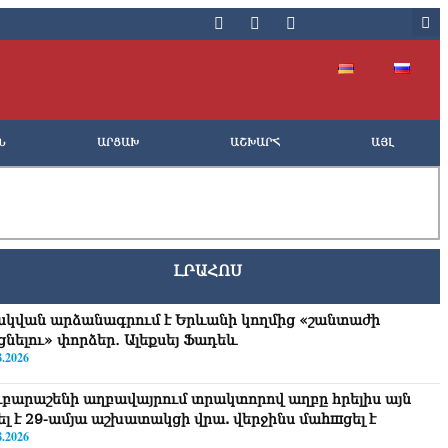
Ն
ԱՐՑԱԽ
ԱՇԽԱՐՀ
ԱՅԼ
ԼՐԱՀՈՍ
սկվան արձանագրում է Երևանի կողմից «շանտաժի
ցնելու» փորձեր․ Ալեքսեյ Ֆադեև
8.2026
ւբարաշենի աղբավայրում տրակտորով աղբը հրելիս այն
վել է 29-ամյա աշխատակցի վրա. վերջինս մաhшցել է
8.2026