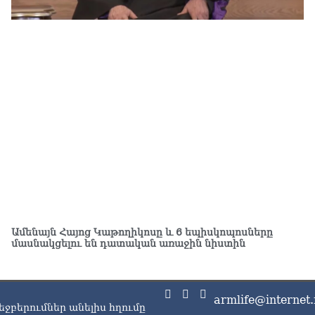
ԱԳ
ամ
06.0
Ու
աշ
06.0
Փա
աշ
ար
06.0
Ռո
կո
06.0
Ամենայն Հայոց Կաթողիկոսը և 6 եպիսկոպոսները
մասնակցելու են դատական առաջին նիստին
Ու
06.0
Երկ
armlife@internet.
մա
եջբերումներ անելիս հղումը