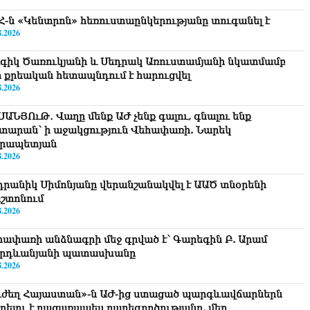
Հ-ն «Կենտրոն» հեռուստաընկերությանը տուգանել է
8.2026
գիկ Ծառուկյանի և Սեդրակ Առուստամյանի նկատմամբ
ր քրեական հետապնդում է հարուցվել
8.2026
ՍԱՆՅՈւԹ․ Վաղը մենք ԱԺ չենք գալու, գնալու ենք
տարան՝ ի աջակցություն Վեհափառի. Նարեկ
րապետյան
8.2026
դրանիկ Սիմոնյանը վերանշանակվել է ԱԱԾ տնօրենի
շտոնում
8.2026
հափառի անձնագրի մեջ գրված է՝ Գարեգին Բ. Արամ
րդևանյանի պատասխանը
8.2026
ւժեղ Հայաստան»-ն ԱԺ-ից ստացած պարգևավճարներն
ղղելու է բացառապես բարեգործությանը, մեր