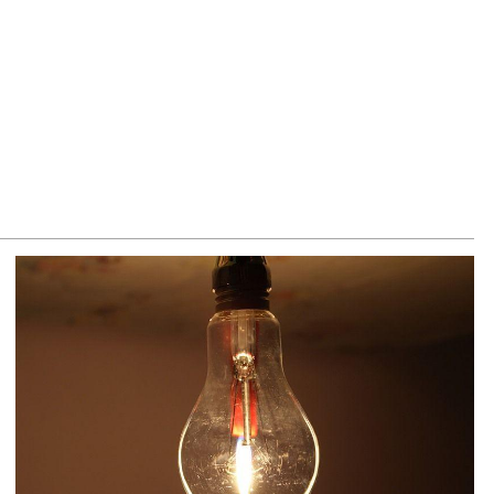
ճակում տեղափոխվել է հիվանդանոց
8.2026
մ կարող մեկնաբանել Հաջիևի խոսքը. ասել ենք, որ
հմանադրության նախագիծ ենք մշակում. նախարար
լյան
8.2026
կոլ Փաշինյանը մեկնել է Ղրղզստանի Հանրապետություն
8.2026
ՍԱՆՅՈւԹ․ Սրբազանների, Սամվել Կարապետյանի
լանքները եղել են ապօրինի, չեք կարող իմ հետ
ամաձայնվել․ Արամ Վարդևանյան
8.2026
ենայն Հայոց Կաթողիկոսը և 6 եպիսկոպոսները
սնակցելու են դատական առաջին նիստին
8.2026
հագ Մարտիրոսյանը որոնվում է որպես անհետ կորած
8.2026