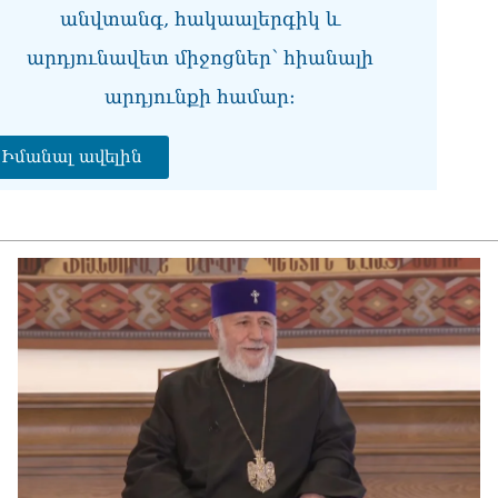
վի
անվտանգ, հակաալերգիկ և
06.0
արդյունավետ միջոցներ՝ հիանալի
Չե
արդյունքի համար։
Սա
Գա
06.0
Իմանալ ավելին
Նի
06.0
ՏԵ
կա
չհ
06.0
Ամ
մա
06.0
Վա
06.0