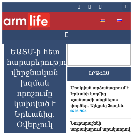
ԵԱՏՄ-ի հետ
հարաբերությունների
վերջնական
ԼՐԱՀՈՍ
խզման
Մոսկվան արձանագրում է
որոշումը
Երևանի կողմից
«շանտաժի անցնելու»
կախված է
փորձեր․ Ալեքսեյ Ֆադեև
06.08.2026
Երևանից.
Օվերչուկ
Նուբարաշենի
աղբավայրում տրակտորով