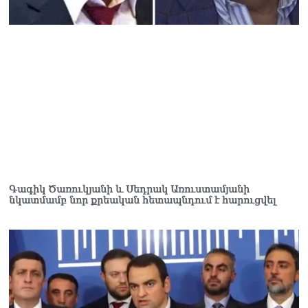
Ուղիղ միացում․ Ազգային
ժողովը շարոնակում է իր
աշխատանքը
06.08.2026
Փաշինյանը
պաշտոնյաներին կոչ արեց
վերանայել աշխատանքի
մոտեցումները և
բարձրացնել
կառավարության
արդյունավետությունը
06.08.2026
Գագիկ Ծառուկյանի և Սեդրակ Առուստամյանի
Ռուսաստանից Հայաստան
նկատմամբ նոր քրեական հետապնդում է հարուցվել
Ադրբեջանի տարածքով
կուղարկեն ցորենի նոր
խմբաքանակ
06.08.2026
Ուղիղ միացում․ ՀՀ
կառավարության
հերթական նիստը