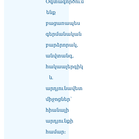
06.08.2026
Օգտագործում
ենք
Բաքվի վերաքննիչ
դատարանն անփոփոխ է
բացառապես
թողել հայ գերիների
դատավճիռները
գերմանական
06.08.2026
բարձրորակ,
ՌԴ-ի և Հայաստանի միջև
անվտանգ,
ապրանքաշրջանառությունը
կտրուկ նվազում է․
հակաալերգիկ
Օվերչուկ
06.08.2026
և
Մոսկվան և Երևանը
արդյունավետ
քննարկում են
միջոցներ՝
Ռուսաստանի գլխավոր
հյուպատոսության
հիանալի
բացումը Կապանում
06.08.2026
արդյունքի
Երևանում
համար։
դшնшկшհшրվшծ 30-ամյա