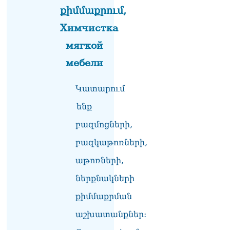
լուծենք, ասեք՝ մի քանի
քիմմաքրում,
ամսվա մեջ ՀՀ-ն 29 800-ից
Химчистка
ո՞նց դարձավ 29 743 քկմ
06.08.2026
мягкой
ՏԵՍԱՆՅՈւԹ․ «Մենք մեր
мебели
խոսքը դեռ կասենք»․
Դավիթ Իշխանյան
06.08.2026
Կատարում
ենք
ՏԵՍԱՆՅՈւԹ․ Աբսուրդ
մեկ՝ դատարանը ո՞նց
բազմոցների,
կարող է միջամտել
Եկեղեցու գործին, մի հատ
բազկաթոռների,
էլ ասում են՝ չի կատարվում
աթոռների,
վճիռը
06.08.2026
ներքնակների
Նորապատում գործող
քիմմաքրման
բենզալցակայանում
պայթյուն է տեղի ունեցել.
աշխատանքներ:
կան վիրավորներ