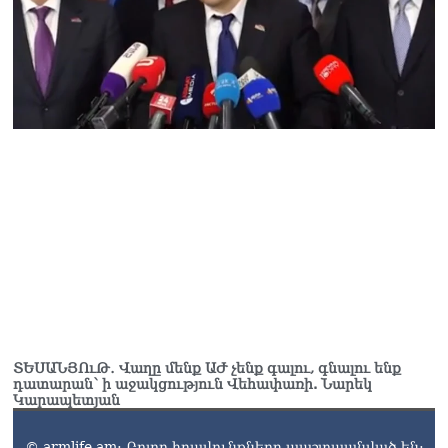
06.08.2026
Երկար ժամանակ լույս չի
լինելու Երևանում և բոլոր
մարզերում
06.08.2026
«Հրապարակ». Մեղրին
կարեւոր է` չի կարելի
«պռավալ տալ. Կենաց
մահու կռիվ ենք տալու»
06.08.2026
ՏԵՍԱՆՅՈւԹ․ Վաղը մենք ԱԺ չենք գալու, գնալու ենք
դատարան՝ ի աջակցություն Վեհափառի. Նարեկ
Կարապետյան
© armlife.am: Բոլոր իրավունքները պաշտպանված են: