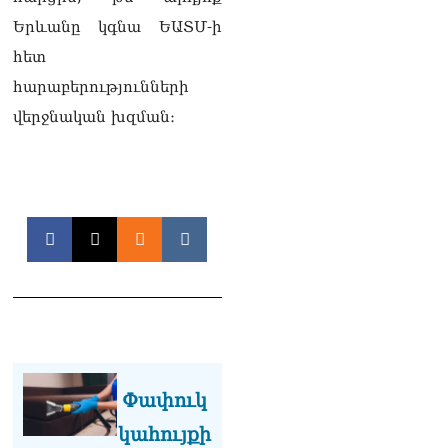
ՏԵՍԱՆՅՈւԹ․ «Ինձ թվում
էր՝ իրենք ուշքի կգան, բայց
Երևանը կգնա ԵԱՏՄ-ի
դեռ շարունակում են».
հետ
Կարապետյանը՝
հոգևորականների դեմ
հարաբերությունների
քրեական գործընթացի
վերջնական խզման։
մասին
06.08.2026
Հայաստանի ներկայիս
իշխանությունը ձախողում
է թե՛ երկրի ներսում
ազգային
համերաշխության
պահպանման, թե՛
արտաքին ճակատում հայ
ժողովրդի շահերի
պաշտպանության գործը․
Մարիաննա
Ղահրամանյան
Փափուկ
06.08.2026
կահույքի
Եթե ուզում եք՝ ռեբուսը