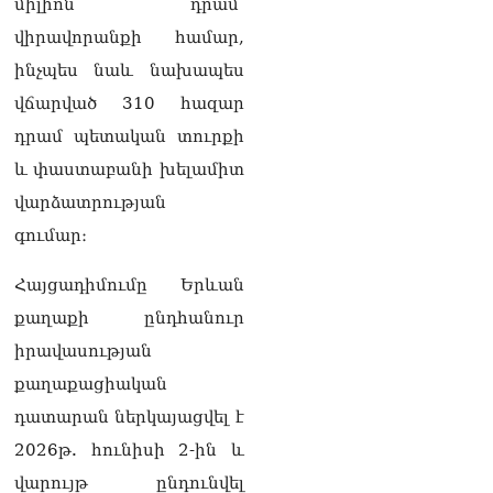
միլիոն դրամ՝
Թևանյանի կալանքի
վերաբերյալ դատական
վիրավորանքի համար,
ակտերի դեմ
ինչպես նաև նախապես
05.08.2026
վճարված 310 հազար
«Կոկորդիլոսների
դրամ պետական տուրքի
բուծարանն ի՞նչ եղավ»․
լրագրողը՝ Գարիկ
և փաստաբանի խելամիտ
Սարգսյանին
վարձատրության
05.08.2026
գումար։
«Ադրբեջանը թույլ չի տա
իր տարածքից
Հայցադիմումը Երևան
հարձակումներ
իրականացնել հարևան
քաղաքի ընդհանուր
երկրների դեմ»․ Հաջիև
իրավասության
05.08.2026
քաղաքացիական
ՏԵՍԱՆՅՈւԹ. Մեր
դատարան ներկայացվել է
նպատակը ձեզ
իշխանությունից
2026թ. հունիսի 2-ին և
հեռացնելն է, մենք
վարույթ ընդունվել
կաշխատենք ձեզ հեռացնել