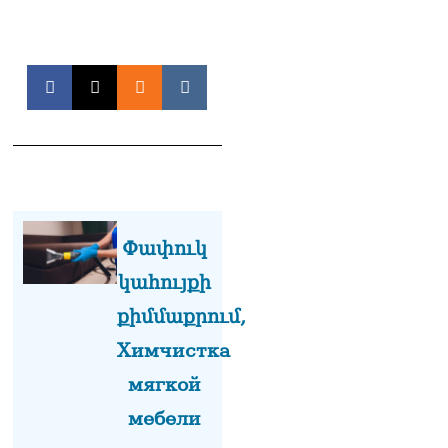
Փափուկ
կահույքի
քիմմաքրում,
Химчистка
мягкой
мебели