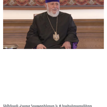
Ամենայն Հայոց Կաթողիկոսը և 6 եպիսկոպոսները