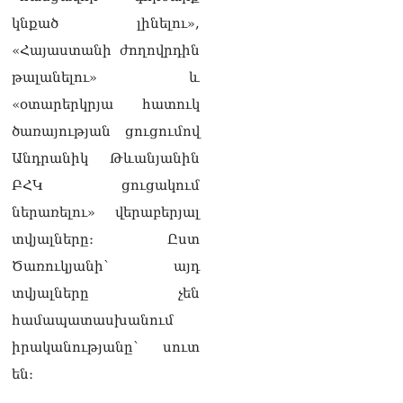
06.08.2026
կնքած լինելու»,
Սեդրակ Առուստամյանը
«Հայաստանի ժողովրդին
երկու ամսով
թալանելու» և
կալանավորվել է
06.08.2026
«օտարերկրյա հատուկ
ծառայության ցուցումով
ՏԵՍԱՆՅՈւԹ․ Իրապես, չեմ
ուզել ունենալ «Պլան Բ»
Անդրանիկ Թևանյանին
Հայաստանին, որովհետև
ԲՀԿ ցուցակում
հավատում եմ Հայաստանի
հաջողությանը. Նարեկ
ներառելու» վերաբերյալ
Կարապետյան
տվյալները։ Ըստ
06.08.2026
Ծառուկյանի՝ այդ
ՏԵՍԱՆՅՈւԹ․ Դուք նշում
տվյալները չեն
եք, թե Հայաստանում
ահագին բան է փոխվել,
համապատասխանում
այո՛, աճել է պետական
իրականությանը՝ սուտ
պարտքը
05.08.2026
են։
Սևանի ջրափրկարարները