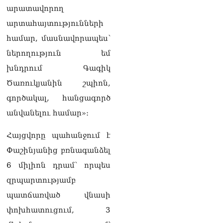
արատավորող
տղամարդ են, թող
ապացուցեն. Սամվել
արտահայտությունների
Կարապետյանը որեւէ
համար, մասնավորապես՝
մեկին չի ուղղորդել.
Դավիթ Ղազինյան
ներողություն եմ
05.08.2026
խնդրում Գագիկ
ՏԵՍԱՆՅՈւԹ․ Այ տղա ջան,
Ծառուկյանին շպիոն,
քեզ մի քիչ համեստ
գործակալ, հանցագործ
պահիր. Վարդանյանը`
Կոնջորյանին
անվանելու համար»։
05.08.2026
Հայցվորը պահանջում է
ՏԵՍԱՆՅՈւԹ․ «Եթե որևէ
մեկիդ իմաստություն է
Փաշինյանից բռնագանձել
պակասում, թող խնդրի
6 միլիոն դրամ՝ որպես
Աստծուց, և նրան կտրվի»․
Ռուբեն Մխիթարյան
զրպարտությամբ
05.08.2026
պատճառված վնասի
Փաստաբանները բողոքներ
փոխհատուցում, 3
են ներկայացրել Անդրանիկ