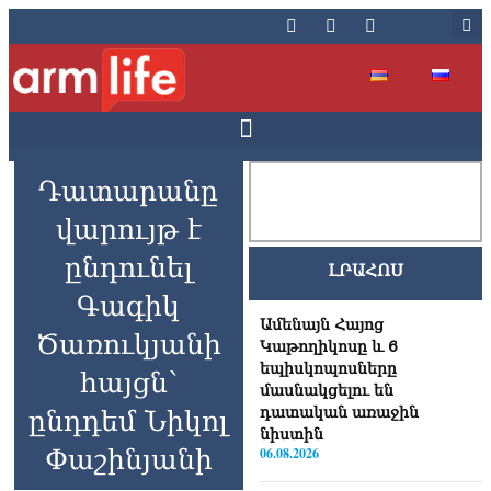
Դատարանը
վարույթ է
ընդունել
ԼՐԱՀՈՍ
Գագիկ
Ամենայն Հայոց
Ծառուկյանի
Կաթողիկոսը և 6
եպիսկոպոսները
հայցն՝
մասնակցելու են
դատական առաջին
ընդդեմ Նիկոլ
նիստին
Փաշինյանի
06.08.2026