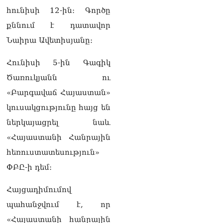
բարեկրթության
հունիսի 12-ին։ Գործը
մթնոլորտում
քննում է դատավոր
05.08.2026
Նաիրա Ավետիսյանը։
Գագիկ Ծառուկյանն
ընդդեմ Երևանի
Հունիսի 5-ին Գագիկ
քաղաքապետարանի
05.08.2026
Ծառուկյանն ու
«Բարգավաճ Հայաստան»
կուսակցությունը հայց են
ներկայացրել նաև
«Հայաստանի Հանրային
հեռուստատեսություն»
ՓԲԸ-ի դեմ։
Հայցադիմումով
պահանջվում է, որ
«Հայաստանի հանրային