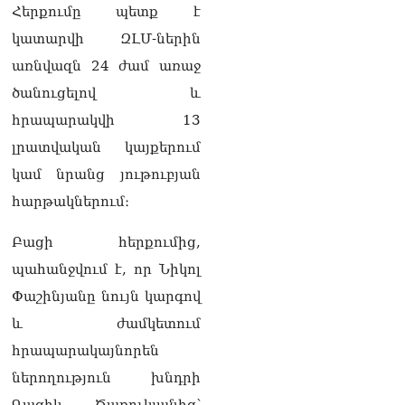
Հերքումը պետք է
փրկել են 5-ամյա աղջնակի
կյանքը
կատարվի ԶԼՄ-ներին
05.08.2026
առնվազն 24 ժամ առաջ
Վահագն Ալեքսանյանն
ծանուցելով և
ընտրվեց ԱԺ
հրապարակվի 13
փոխխոսնակի պաշտոնում
05.08.2026
լրատվական կայքերում
կամ նրանց յութուբյան
ՏԵՍԱՆՅՈւԹ․ Ձեզանից
շատերի երեխաների
հարթակներում։
ճակատին այն մյուռոնն է,
որն օրհնել է Վեհափառը․
Բացի հերքումից,
հասկանու՞մ եք ինչ եք
պահանջվում է, որ Նիկոլ
անում
05.08.2026
Փաշինյանը նույն կարգով
և ժամկետում
ՏԵՍԱՆՅՈւԹ․ Օրհներգի
ժամանակ ձեռքը սրտին
հրապարակայնորեն
դրած պատգամավորը չի
ներողություն խնդրի
կարողանում առանց
վիրավորելու խոսել․
Գագիկ Ծառուկյանից՝