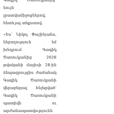
Վարդևանյան
05.08.2026
նույն
լրատվամիջոցներով,
ՏԵՍԱՆՅՈւԹ․ Այս
ամբիոնից հնչող
հետևյալ տեքստով.
յուրաքանչյուր խոսք պետք
է ծառայի մեր պետության
«Ես՝ Նիկոլ Փաշինյանս,
ու ժողովրդի շահերին.
ներողություն եմ
մենք այստեղ ենք՝ լուծում
տալու ՀՀ քաղաքացու
խնդրում Գագիկ
խնդիրներին. Լենա
Ծառուկյանից 2026
Մաթևոսյան
05.08.2026
թվականի մայիսի 28-ին
ճեպազրույցիս ժամանակ
«Մուլտի Գրուպ» կոնցեռնի
նախկին գլխավոր տնօրեն
Գագիկ Ծառուկյանի
Սեդրակ Առուստամյանն ու
վերաբերյալ հնչեցված՝
ներկա տնօրեն Արթուր
Դալլաքյանը ձերբակալվել
Գագիկ Ծառուկյանի
են
պատիվն ու
05.08.2026
արժանապատվությունն
ՏԵՍԱՆՅՈւԹ․ Ասել եմ՝