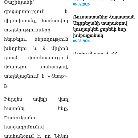
Փաշինյանի՝
06.08.2026
զրպարտություն և
Ռուսաստանից Հայաստան
վիրավորանք համարվող
Ադրբեջանի տարածքով
կուղարկեն ցորենի նոր
տեղեկությունները
խմբաքանակ
հերքելու, ներողություն
06.08.2026
խնդրելու և 9 միլիոն
Ուղիղ միացում․ ՀՀ
դրամ փոխհատուցում
կառավարության
հերթական նիստը
վճարելու պահանջով,
06.08.2026
տեղեկացնում է «Հետք»-
Երկար ժամանակ լույս չի
ը։
լինելու Երևանում և բոլոր
մարզերում
Ինչպես ավելի վաղ
06.08.2026
հայտնել ենք,
«Հրապարակ». Մեղրին
Ծառուկյանը
կարեւոր է` չի կարելի
հայցադիմումով
«պռավալ տալ. Կենաց
մահու կռիվ ենք տալու»
պահանջում է, որ Նիկոլ