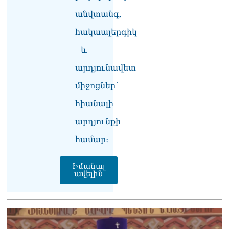
անվտանգ,
հակաալերգիկ
և
արդյունավետ
միջոցներ՝
հիանալի
արդյունքի
համար։
Իմանալ
ավելին