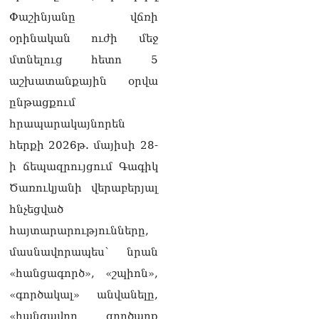
06.08.2026
Փաշինյանը վճռի
«Հրապարակ». Իրավունք
օրինական ուժի մեջ
չունեն իրենց
մտնելուց հետո 5
վիրավորվածությունը
ցույց տալ
աշխատանքային օրվա
06.08.2026
ընթացքում
«Հրապարակ». ՔՊ
հրապարակայնորեն
հնաբնակները խիստ
հիասթափված են նորերից
հերքի 2026թ. մայիսի 28-
06.08.2026
ի ճեպազրույցում Գագիկ
«Ժողովուրդ». Ալեն
Ծառուկյանի վերաբերյալ
Սիմոնյանի ընտանիքը
հնչեցված
լքում է կառավարական
ամառանոցը
հայտարարությունները,
06.08.2026
մասնավորապես՝ նրան
«Ժողովուրդ».
«հանցագործ», «շպիոն»,
Իշխանությունները լուծել
«գործակալ» անվանելը,
են Կոտայքի մարզպետի
թեկնածուի հարցը
«հանցավոր գործարք