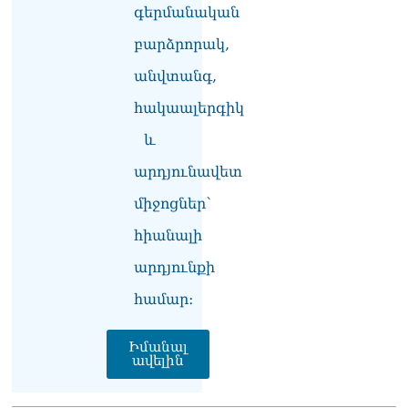
գերմանական
Խաղաղությունն անշրջելի
դարձնելու համար
բարձրորակ,
անհրաժեշտություն է
«Լեռնային Ղարաբաղի
անվտանգ,
հայերի վերադարձի»
իրավունքի մասին
հակաալերգիկ
խոսույթը չշարունակելը.
և
Փաշինյան
08.08.2026
արդյունավետ
«Ժողովուրդ». Ինչ
միջոցներ՝
փոփոխություններ է արել
ԱԺ-ում Ռուբեն
հիանալի
Ռուբինյանը
արդյունքի
08.08.2026
համար։
Իմանալ
ավելին