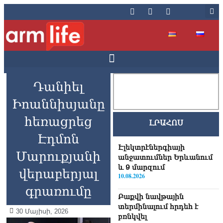
Դանիել
Իոաննիսյանը
հեռացրեց
ԼՐԱՀՈՍ
Էդմոն
Էլեկտրէներգիայի
Մարուքյանի
անջատումներ Երևանում
և 9 մարզում
վերաբերյալ
10.08.2026
գրառումը
Բաքվի նավթային
տերմինալում հրդեհ է
30 Մայիսի, 2026
բռնկվել