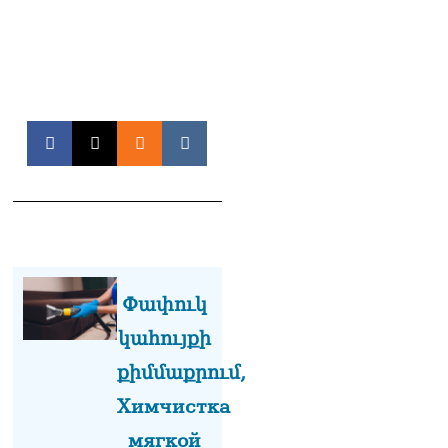
Փաշինյանը զանգահարել է
Ալիևին
08.08.2026
«Ո՞վ է լինելու հաջորդ
քաղաքական
հակառակորդը». Ռուզան
Ստեփանյան
08.08.2026
«Եթե ներքին
ազատություն ունես,
կալանքն անցնում է
տանելի ռեժիմով»․
Անդրանիկ Թևանյան
Փափուկ
08.08.2026
կահույքի
«Ցավոք, կլինեն շրջաններ,
քիմմաքրում,
որտեղ կտեղա կարկուտ»․
Գագիկ Սուրենյան
Химчистка
08.08.2026
мягкой