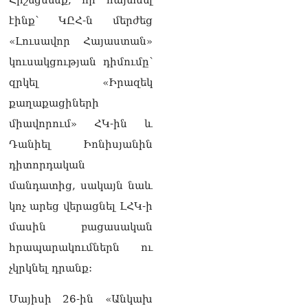
ի կառուցման
էինք՝ ԿԸՀ-ն մերժեց
աշխատանքները մոտ
ապագայում սկսելու իրենց
«Լուսավոր Հայաստան»
հաստատակամությունը
կուսակցության դիմումը՝
09.08.2026
զրկել «Իրազեկ
Սեւանա լճում հեծանիվ-
քաղաքացիների
նավակը շրջվել է.
քաղաքացիներին
միավորում» ՀԿ-ին և
օգնության են հասել
Դանիել Իոնիսյանին
փրկարարները
09.08.2026
դիտորդական
մանդատից, սակայն նաև
Ֆիդան. Թուրքիան
աջակցում է դեպի կայուն
կոչ արեց վերացնել ԼՀԿ-ի
խաղաղություն
մասին բացասական
Հայաստանի և Ադրբեջանի
շարժմանը
հրապարակումներն ու
09.08.2026
չկրկնել դրանք:
Կայուն ու տևական
խաղաղության համար
Մայիսի 26-ին «Անկախ