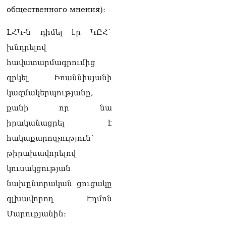
Աբրահամյանի որդու՝
общественного мнения)։
Արգամ Աբրահամյանի
ձերբակալությունից
ԼՀԿ-ն դիմել էր ԿԸՀ`
08.08.2026
խնդրելով
Ադրբեջանը և Հայաստանը
հավատարմագրումից
մեկ տարվա ընթացքում
կարևոր և վճռական քայլեր
զրկել Իոաննիսյանի
են ձեռնարկել, որպեսզի
կազմակերպությանը,
խաղաղությունը շոշափելի
իրականություն դարձնեն
քանի որ նա
երկու երկրների
իրականացրել է
ժողովուրդների համար․
Ֆրանսիայի ԱԳՆ մամուլի
հակաքարոզչություն՝
քարտուղար
թիրախավորելով
08.08.2026
կուսակցության
Սոբյանինը հայտնել է
նախընտրական ցուցակը
Մոսկվային մոտեցող 9
անօդաչու թռչող սարքերի
գլխավորող Էդմոն
խnցման մասին
Մարուքյանին։
08.08.2026