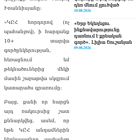
դեռ մնում չլուծված
Իոաննիսյանը։
10.08.2026
«ԿԸՀ հորդորով (ոչ
«Երբ Եկեղեցու
ինքնավարությունը
պահանջով), ի հարգանք
դառնում է քրեական
10+ տարվա
գործ»․ Լիլիա Շուշանյան
09.08.2026
գործընկերության,
հեռացնում եմ
Հայաստանյայց
առաքելական եկեղեցին
թեկնածուներից մեկի
ՊԵԿ–ի դեմ հայց է
մասին շաբաթվա սկզբում
ներկայացվել
09.08.2026
կատարածս գրառումը։
Դաշտավանի կրակոցների
Բայց, քանի որ հարցն
վերաբերյալ
տեղեկատվությունը չի
այդ ռակուրսից շատ
համապատասխանում
քննարկվեց, ասեմ, որ
իրականությանը,
հրազենային վնասվածքով
եթե ԿԸՀ անդամներին
որևէ անձ չկա
ներկայացնող պահանջը