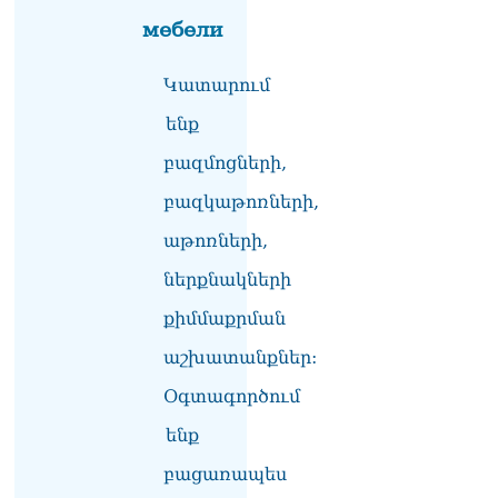
Եկեղեցիների
мебели
համաշխարհային
խորհուրդը խորապես
մտահոգված է Հայ
Կատարում
առաքելական եկեղեցու
շուրջ ստեղծված
ենք
իրավիճակով
08.08.2026
բազմոցների,
բազկաթոռների,
«Հրապարակ». Հայկ
Կոնջորյանի կնոջից շատ
աթոռների,
աշխատավարձ ստացող
պաշտոնյաների կանայք էլ
ներքնակների
կան
08.08.2026
քիմմաքրման
աշխատանքներ:
Ի՞նչն է պակասում
լիակատար երջանկության
Օգտագործում
համար. Մխիթարյանը նշել
է կարիերայի գլխավոր
ենք
երազանքի մասին
08.08.2026
բացառապես