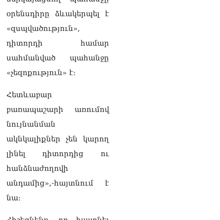
09.08.2026
օրենսդիրը ձևակերպել է
Վեհափառի գործի նոր
«զսպվածություն»,
մակագրման ընտրությունը
երկու դատավորի միջև է.
դիտորդի համար
«Փաստինֆո»
սահմանված պահանջը
09.08.2026
«չեզոքություն» է։
Արգամ Աբրահամյանը 2
ամսով կալանավորվեց
Հետևաբար
09.08.2026
բառապաշարի առումով
Ծեծկռտnւք՝ Արարատի
նույնանման
մարզում. հնչել են նաև
ակնկալիքներ չեն կարող
կրակnցներ, կան 10-ից
ավելի վիրավnրներ
լինել դիտորդից ու
09.08.2026
հանձնաժողովի
Նիկոլ Փաշինյանը և
անդամից»,-հայտնում է
Դոնալդ Թրամփը
հեռախոսազրույցի
նա։
ընթացքում
վերահաստատել են TRIPP-
Հիշեցնենք, որ հայտնել