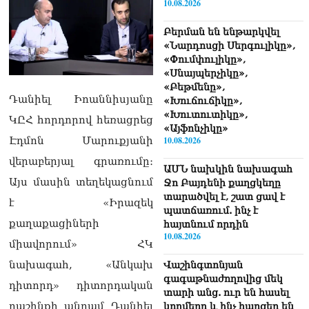
10.08.2026
Բերման են ենթարկվել
«Նարդոսցի Սերգուլիկը»,
«Փումփուլիկը»,
«Սնայպերչիկը»,
«Բեթմենը»,
Դանիել Իոաննիսյանը
«Խուճուճիկը»,
«Խուտուտիկը»,
ԿԸՀ հորդորով հեռացրեց
«Այֆոնչիկը»
Էդմոն Մարուքյանի
10.08.2026
վերաբերյալ գրառումը։
ԱՄՆ նախկին նախագահ
Այս մասին տեղեկացնում
Ջո Բայդենի քաղցկեղը
տարածվել է, շատ ցավ է
է «Իրազեկ
պատճառում. ինչ է
քաղաքացիների
հայտնում որդին
10.08.2026
միավորում» ՀԿ
նախագահ, «Անկախ
Վաշինգտոնյան
գագաթնաժողովից մեկ
դիտորդ» դիտորդական
տարի անց. ուր են հասել
դաշինքի անդամ Դանիել
կողմերը և ինչ հարցեր են