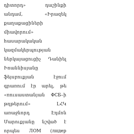
անհրաժեշտ է, որ
դիտորդ» դաշինքի
արցախցիները
վերադառնան, գերիներն
անդամ, «Իրազեկ
ազատ արձակվեն․
քաղաքացիների
Բեգլարյան
08.08.2026
միավորում»
հասարակական
Մաhացել է Մեսսիի հայրը
08.08.2026
կազմակերպության
ներկայացուցիչ Դանիել
ՄԻՊ–ն անթույլատրելի է
համարում Արգամ
Իոաննիսյանը
Աբրահամյանի վերաբերյալ
ֆեյսբուքյան էջում
ՔԿ–ի հաղորդագրությունը
08.08.2026
գրառում էր արել, թե
«ռուսաստանյան ФСБ–ի
ՏԵՍԱՆՅՈւԹ․ «Այսօր
զանգել եմ Ադրբեջանի
թղթերում» ԼՀԿ
նախագահին»․ Նիկոլ
առաջնորդ Էդմոն
Փաշինյան
08.08.2026
Մարուքյանը նշված է
որպես ЛОМ (лидер
Կադրեր Հովիկ