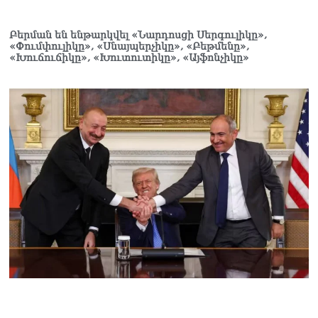
Բերման են ենթարկվել «Նարդոսցի Սերգուլիկը»,
«Փումփուլիկը», «Սնայպերչիկը», «Բեթմենը»,
«Խուճուճիկը», «Խուտուտիկը», «Այֆոնչիկը»