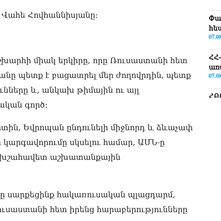
 Վահե Հովհաննիսյանը։
Փա
հե
07.0
ՀՀ
շխարհի միակ երկիրը, որը Ռուսաստանի հետ
առ
բանը պետք է բացատրել մեր ժողովրդին, պետք
07.0
նները և, անկախ թիմային ու այլ
ՀԲ
ական գործ։
հա
07.0
տին, Եվրոպան ընդունելի միջնորդ և ձևաչափ
Քն
 կարգավորումը սկսելու համար, ԱՄՆ-ը
07.0
փոխշահավետ աշխատանքային
Նի
մի 
07.0
իրը սարքեցինք հակառուսական պլացդարմ,
ՄԱ
Ռուսաստանի հետ իրենց հարաբերությունները
ար