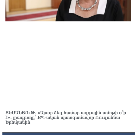
ՏԵՍԱՆՅՈւԹ․ «Այսօր ձեզ համար ազգային ամոթի օ՞ր
է»․ լրագրողը՝ ՔՊ-ական պատգամավոր Ռուզաննա
Երեմյանին