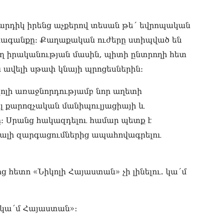
շա
07.0
Մարդիկ իրենց աչքերով տեսան թե´ եվրոպական
Դո
րձագանքը։ Քաղաքական ուժերը ստիպված են
ՔՊ
07.0
ղ իրականության մասին, պիտի ընտրողի հետ
ս ավելի սթափ կնայի պրոցեսներին։
Ռո
զբ
կո
կոլի առաջնորդությամբ նոր աղետի
07.0
 քարոզչական մանիպուլյացիայի և
Մի
։ Սրանց հակազդելու համար պետք է
07.0
տալի զարգացումներից ապահովագրելու
ՏԵ
դա
07.0
ից հետո «Նիկոլի Հայաստան» չի լինելու. կա´մ
Եկ
ու
հա
, կա´մ Հայաստան»։
07.0