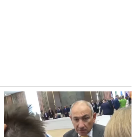
րապետյան
8.2026
ար ժամանակ լույս չի լինելու Երևանում ու 9 մարզում
8.2026
տիպված կլինենք մեր քաղաքացիներին հորդորել չայցելել
յաստան»․ Ռուսական կողմը մանրամասներ է հայտնել
տվիենկոյի և Ռուբինյանի զրույցից
8.2026
ողովուրդ». Ինչ ունեցվածքով ավարտեց
տգամավորական գործունեությունը Հայկ Սարգսյանը
8.2026
րապարակ»․ Սասունի սիրտը կփորձեն շահել
8.2026
րապարակ»․ Արայիկ Հարությունյանի «մուրազը փորը չի՞
ա»
8.2026