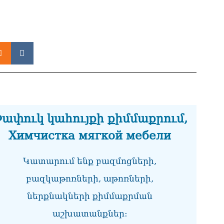
Ծն
հր
07.0
ՏԵ
Հո
07.0
Կա
նկ
07.0
ափուկ կահույքի քիմմաքրում,
Химчистка мягкой мебели
ՀՀ
առ
07.0
Կատարում ենք բազմոցների,
Ու
բազկաթոռների, աթոռների,
փո
07.0
ներքնակների քիմմաքրման
աշխատանքներ:
«Ժ
կլ