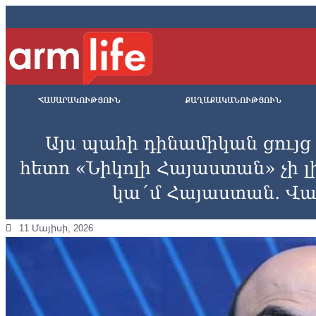
ՀԱՍԱՐԱԿՈՒԹՅՈՒՆ
ՔԱՂԱՔԱԿԱՆՈՒԹՅՈՒՆ
Այս պահի դինամիկան ցույց է
հետո «Նիկոլի Հայաստան» չի լին
կա´մ Հայաստան․ Վա
11 Մայիսի, 2026