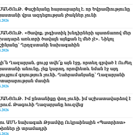
ՍԱՆՅՈւԹ․ Փաշինյանը հայտարարել է, որ Եվրամիությունը
յաստանի վրա ազդեցության լծակներ չունի
8.2026
ՍԱՆՅՈւԹ․ «Ցավոք, լոգիստիկ խնդիրների պատճառով մեր
խադարձ առևտրի ծավալն այնքան էլ մեծ չէ»․ Նիկոլ
շինյանը՝ Ղրղզստանի նախագահին
8.2026
ի՜ն Ղազարյան, ցույց տվե՜ք այն էջը, որտեղ գրված է Ուժեղ
յաստանի անունը, չեք կարող, որովհետև նման էջ այդ
կույցում գոյություն չունի. Ղահրամանյանը՝ Ղազարյանի
յտարարության մասին
8.2026
ՍԱՆՅՈւԹ․ Իմ ընտանիքը փող չունի, իմ աշխատավարձով է
րում. Թագուհի Ղազարյանը հուզվեց
8.2026
չու ԱՄՆ նախագահ Թրամփը Ուկրաինային «Պատրիոտ»
թիռներ չի տրամադրի
8.2026