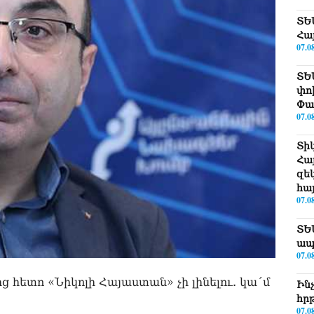
ՏԵ
Հա
07.0
ՏԵ
փո
Փա
07.0
Տիկ
Հա
զե
հա
07.0
ՏԵ
ապ
07.0
ից հետո «Նիկոլի Հայաստան» չի լինելու. կա´մ
Ին
հր
07.0