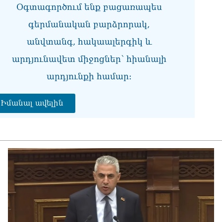
Օգտագործում ենք բացառապես
Կա
07.0
գերմանական բարձրորակ,
Երկ
անվտանգ, հակաալերգիկ և
07.0
արդյունավետ միջոցներ՝ հիանալի
«Ս
արդյունքի համար։
Հա
Մա
07.0
Իմանալ ավելին
«Ժ
պա
07.0
«Հ
07.0
«Հ
մն
07.0