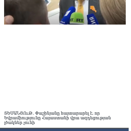
ողովուրդ». Ում շքեղ նորոգված աշխատասենյակն է
ամադրվել Արայիկ Հարությունյանին
8.2026
ՏԵՍԱՆՅՈւԹ․ Փաշինյանը հայտարարել է, որ
Եվրամիությունը Հայաստանի վրա ազդեցության
լծակներ չունի