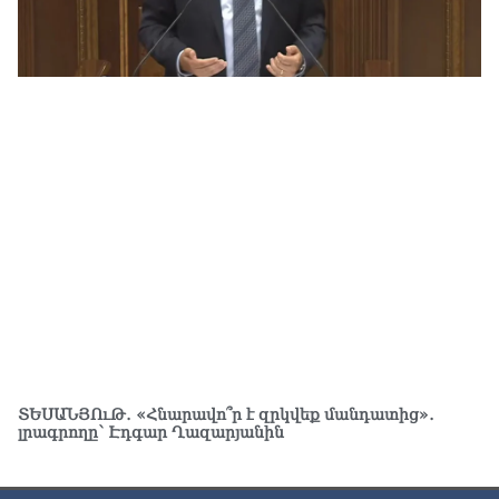
«Ժ
տր
07.0
ՏԵՍԱՆՅՈւԹ․ «Հնարավո՞ր է զրկվեք մանդատից»․
լրագրողը՝ Էդգար Ղազարյանին