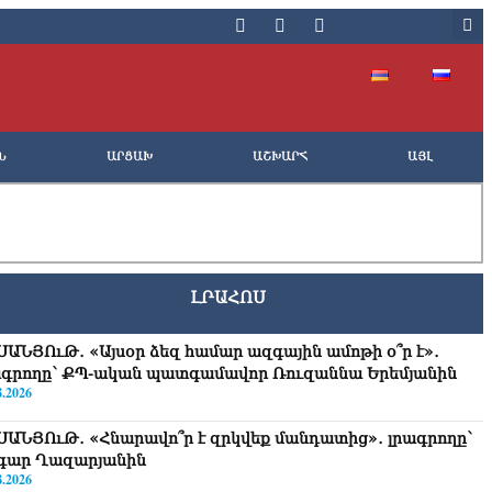
Ն
ԱՐՑԱԽ
ԱՇԽԱՐՀ
ԱՅԼ
ԼՐԱՀՈՍ
ՍԱՆՅՈւԹ․ «Այսօր ձեզ համար ազգային ամոթի օ՞ր է»․
ագրողը՝ ՔՊ-ական պատգամավոր Ռուզաննա Երեմյանին
8.2026
ՍԱՆՅՈւԹ․ «Հնարավո՞ր է զրկվեք մանդատից»․ լրագրողը՝
գար Ղազարյանին
8.2026