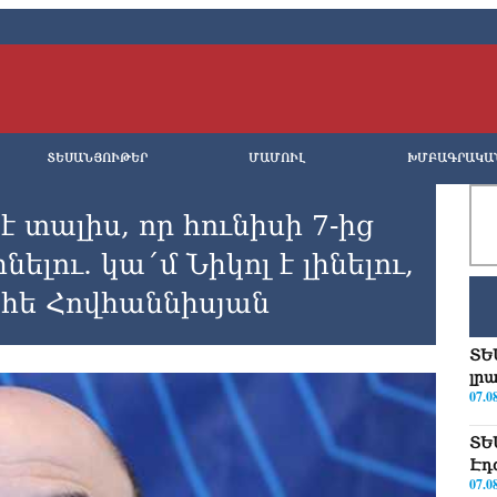
ՏԵՍԱՆՅՈՒԹԵՐ
ՄԱՄՈՒԼ
ԽՄԲԱԳՐԱԿԱ
 տալիս, որ հունիսի 7-ից
ելու. կա´մ Նիկոլ է լինելու,
հե Հովհաննիսյան
ՏԵ
լր
07.0
ՏԵ
Էդ
07.0