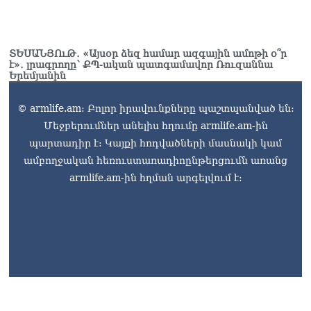
և նրա հոգևոր
առաքելության դեմ
ուղղված ՀՀ
իշխանությունների
ՏԵՍԱՆՅՈւԹ․ «Այսօր ձեզ համար ազգային ամոթի օ՞ր
է»․ լրագրողը՝ ՔՊ-ական պատգամավոր Ռուզաննա
գործողությունները
Երեմյանին
հակասահմանադրական
են և հակազգային. ՀՅԴ
© armlife.am: Բոլոր իրավունքները պաշտպանված են:
Բյուրո
07.08.2026
Մեջբերումներ անելիս հղումը armlife.am-ին
պարտադիր է: Կայքի հոդվածների մասնակի կամ
Ծնողների շիրիմի մոտ
ամբողջական հեռուստառադիոընթերցումն առանց
հայտնաբերել է
տղամարդու մшրմին,
armlife.am-ին հղման արգելվում է:
հրшզեն և նшմшկ
07.08.2026
ՏԵՍԱՆՅՈւԹ․ ՔՊ-ն այսօր
դատում է ձեր խիղճը,
նրանց, ովքեր Հուդայի
ճանապարհով չեն գնացել.
Գառնիկ Դավթյան
07.08.2026