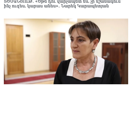
ՏԵՍԱՆՅՈւԹ․ «Եթե դու վարչապետ ես, չի նշանակում՝
07.08.2026
ինչ ուզես, կարաս անես»․ Նարեկ Կարապետյան
Ռուսաստանը
ահազանգում է, որ կարող է
դադարել զբոսաշրջային
ռեսուրսի հոսքը դեպի
Հայաստան․ ինչ տեղի
կունենա
07.08.2026
Միշուստինը «ոտքի վրա»
շփվել է Փաշինյանի հետ
07.08.2026
ՏԵՍԱՆՅՈւԹ․ Այսօր մեր
ամոթի օրն է,
խայտառակություն է՝
դատում են Վեհափառին.
Մարիաննա
Ղահրամանյան
07.08.2026
Եկեղեցու հեղինակության