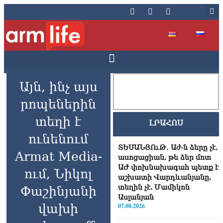
Այն, ինչ այս
րոպեներին
տեղի է
ԼՐԱՀՈՍ
ունենում
ՏԵՍԱՆՅՈւԹ․ Աժ-ն ձերը չէ,
Armat Media-
ասոցացիան, թե ձեր մոտ
ԱԺ փոխնախագահ պետք է
ում, Նիկոլ
աշխատի Վարդևանյանը,
տեղին չէ. Մամիկոն
Փաշինյանի
Ասլանյան
վախի
07.08.2026