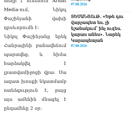
տեղի է ունենում Armat
07.08.2026
Media-ում, Նիկոլ
ՏԵՍԱՆՅՈւԹ․ «Եթե դու
Փաշինյանի վախի
վարչապետ ես, չի
դրսևորումն է:
նշանակում՝ ինչ ուզես,
կարաս անես»․ Նարեկ
Նիկոլ Փաշինյանը երեկ
Կարապետյան
Հանրայինի բանավեճում
07.08.2026
պարտվեց, և հիմա
Խայտառակություն է, մի
հարձակվել է
հատ ուշադիր լսեք՝
Ամենայն Հայոց
լրատվամիջոցի վրա։ Սա
Կաթողիկոսի դատ.
ազատ խոսքի նկատմամբ
Տիգրան Աբրահամյան
07.08.2026
ոտնձգություն է, բայց
այս ամենին մնացել է
ՏԵՍԱՆՅՈւԹ․ «Վեհափառ,
վեհափառ»
ընդամենը 2 օր:
վանկարկումների ու
հավատավոր ժողովրդի
հոծ բազմության միջով
Կաթողիկոսը մտավ