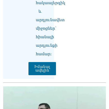
տվե՜ք այն էջը, որտեղ
հակաալերգիկ
գրված է Ուժեղ
Հայաստանի անունը, չեք
և
կարող, որովհետև նման էջ
արդյունավետ
այդ զեկույցում գոյություն
չունի. Ղահրամանյանը՝
միջոցներ՝
Ղազարյանի
հայտարարության մասին
հիանալի
07.08.2026
արդյունքի
ՏԵՍԱՆՅՈւԹ․ Իմ
համար։
ընտանիքը փող չունի, իմ
աշխատավարձով է
ապրում. Թագուհի
Իմանալ
Ղազարյանը հուզվեց
ավելին
07.08.2026
Ինչու ԱՄՆ նախագահ
Թրամփը Ուկրաինային
«Պատրիոտ» հրթիռներ չի
տրամադրի
07.08.2026