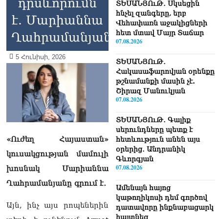
դրսևորումն
ՏԵՍԱՆՅՈւԹ․ Սկսեցին
հնչել զանգերը, երբ
է. Մարիաննա
Վեհափառն աջակիցների
հետ մտավ Մայր Տաճար
Ղահրամանյան
07.08.2026
5 Հունիսի, 2026
ՏԵՍԱՆՅՈւԹ․
Հակասաֆարովյան օրենքը
թշնամանքի մասին չէ.
Շիրազ Մանուկյան
07.08.2026
ՏԵՍԱՆՅՈւԹ․ Գալիք
սերունդները պետք է
«Ուժեղ Հայաստան»
հետևություն անեն այս
օրերից․ Անդրանիկ
կուսակցության մամուլի
Գևորգյան
07.08.2026
խոսնակ Մարիաննա
Ղահրամանյանը գրում է․
Ամենայն հայոց
կաթողիկոսի դեմ գործով
Այն, ինչ այս րոպեներին
դատավորը ինքնաբացարկ
հայտնեց