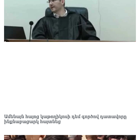
Փաշինյանը հասկացրել է,
որ Հայաստանին
Եվրամիության հետ
մերձեցման մղել է
Լուկաշենկոն
07.08.2026
ՀՀ–ի համար ԵԱՏՄ–ի հետ
համագործակցության
խորացումը
առաջնահերթություն է.
Փաշինյան
07.08.2026
ՀԲԸՄ-ն կոչ է անում
կասեցնել քրեական
վարույթը, որը հակասում է
մեր պատմական
ավանդույթներին
Ամենայն հայոց կաթողիկոսի դեմ գործով դատավորը
07.08.2026
ինքնաբացարկ հայտնեց
Քննչական կոմիտեն
արձագանքել է Աննա