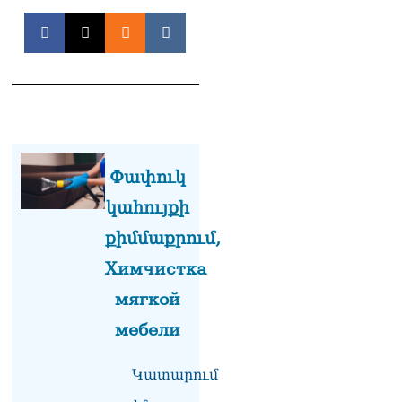
դատարան
07.08.2026
Ռուսաստանում հայտնել
են, որ կանխել են
Հայաստան 16 մլն ռուբլու
ապօրինի արտահանումը
07.08.2026
Ուղիղ միացում․ ԱՄՈԹԻ
Փափուկ
ՕՐ․ Կաթողիկոսի գործով
դատական առաջին նիստը
կահույքի
07.08.2026
քիմմաքրում,
ՏԵՍԱՆՅՈւԹ․ «Այսօր ձեզ
Химчистка
համար ազգային ամոթի
օ՞ր է»․ լրագրողը՝ ՔՊ-
мягкой
ական պատգամավոր
Ռուզաննա Երեմյանին
мебели
07.08.2026
Կատարում
ՏԵՍԱՆՅՈւԹ․ «Հնարավո՞ր
է զրկվեք մանդատից»․