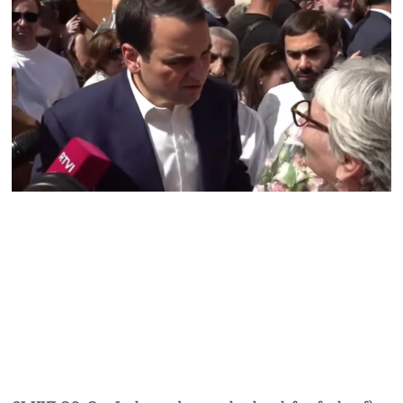
Հակոբյանին
07.08.2026
Նիկոլ Փաշինյանի քավոր
մարզպետն ավելի քան 5
տարում ոչ մի ասուլիս չի
տվել. Ոսկան Սարգսյան
07.08.2026
ՄԱԿ Գլխավոր
քարտուղարի ուղերձը
Փաշինյանին
արտահայտում է թերեւս
համաշխարհային
անցուդարձում շատ բան
որոշող կենտրոնների
տրամադրություններ
07.08.2026
Դուք էլ մի դատվեք, դուք
մի անգամ դատվել եք.
Ղազինյանը՝ ՔՊ–ականին