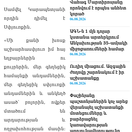
Վահագ Մարտիրոսյանը
որոնվում է որպես անհետ
Սամվել Կարապետյանի
կորած
որդին դիմել է
06.08.2026
Սփյուռքին.
ԱԳՆ-ն 1 մլն դոլար
կստանա արտերկրում
«Մի քանի խոսք
Անկախության 35–ամյակի
աշխարհասփյուռ իմ հայ
միջոցառումների համար
06.08.2026
եղբայրներին ու
Ուղիղ միացում․ Ազգային
քույրերին, մեր գեղեցիկ
ժողովը շարոնակում է իր
համայնքի անդամներին,
աշխատանքը
06.08.2026
մեր գեղեցիկ սփյուռքի
անդամներին և անկեղծ
Փաշինյանը
պաշտոնյաներին կոչ արեց
ասած՝ բոլորին, ովքեր
վերանայել աշխատանքի
մտածում են
մոտեցումները և
բարձրացնել
արդարության և
կառավարության
ողջախոհության մասին:
արդյունավետությունը