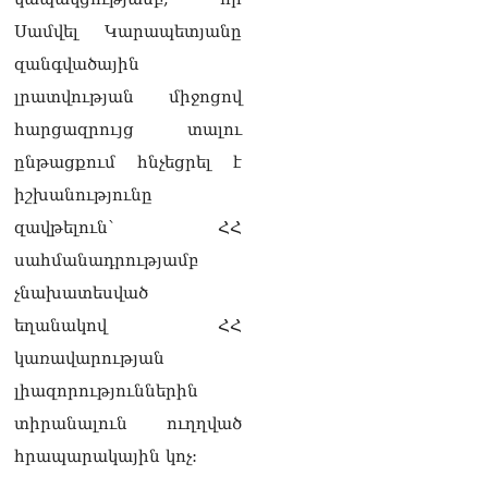
տղամարդ են, թող
Սամվել Կարապետյանը
ապացուցեն. Սամվել
զանգվածային
Կարապետյանը որեւէ
մեկին չի ուղղորդել.
լրատվության միջոցով
Դավիթ Ղազինյան
05.08.2026
հարցազրույց տալու
ընթացքում հնչեցրել է
ՏԵՍԱՆՅՈւԹ․ Այ տղա ջան,
քեզ մի քիչ համեստ
իշխանությունը
պահիր. Վարդանյանը`
զավթելուն՝ ՀՀ
Կոնջորյանին
05.08.2026
սահմանադրությամբ
չնախատեսված
ՏԵՍԱՆՅՈւԹ․ «Եթե որևէ
մեկիդ իմաստություն է
եղանակով ՀՀ
պակասում, թող խնդրի
կառավարության
Աստծուց, և նրան կտրվի»․
Ռուբեն Մխիթարյան
լիազորություններին
05.08.2026
տիրանալուն ուղղված
Փաստաբանները բողոքներ
հրապարակային կոչ:
են ներկայացրել Անդրանիկ