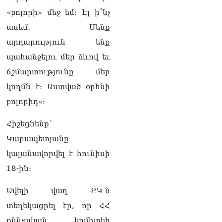
փրկել են 5-ամյա աղջնակի
«բոլորի» մեջ եմ։ Էլ ի՞նչ
կյանքը
ասեմ։ Մենք
05.08.2026
արդարություն ենք
Վահագն Ալեքսանյանն
պահանջելու մեր ձևով եւ
ընտրվեց ԱԺ
փոխխոսնակի պաշտոնում
ճշմարտությունը մեր
05.08.2026
կողմն է։ Աստված օրհնի
ՏԵՍԱՆՅՈւԹ․ Ձեզանից
բոլորիդ»։
շատերի երեխաների
ճակատին այն մյուռոնն է,
Հիշեցնենք՝
որն օրհնել է Վեհափառը․
հասկանու՞մ եք ինչ եք
Կարապետյանը
անում
կալանավորվել է հունիսի
05.08.2026
18-ին։
ՏԵՍԱՆՅՈւԹ․ Օրհներգի
ժամանակ ձեռքը սրտին
Ավելի վաղ ՔԿ-ն
դրած պատգամավորը չի
տեղեկացրել էր, որ ՀՀ
կարողանում առանց
վիրավորելու խոսել․
քննչական կոմիտեի