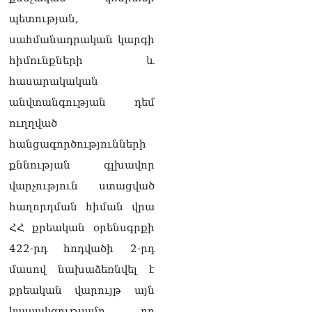
Վարդևանյան
պետության,
05.08.2026
սահմանադրական կարգի
ՏԵՍԱՆՅՈւԹ․ Այս
հիմունքների և
ամբիոնից հնչող
յուրաքանչյուր խոսք պետք
հասարակական
է ծառայի մեր պետության
անվտանգության դեմ
ու ժողովրդի շահերին.
մենք այստեղ ենք՝ լուծում
ուղղված
տալու ՀՀ քաղաքացու
հանցագործությունների
խնդիրներին. Լենա
Մաթևոսյան
քննության գլխավոր
05.08.2026
վարչություն ստացված
«Մուլտի Գրուպ» կոնցեռնի
հաղորդման հիման վրա
նախկին գլխավոր տնօրեն
ՀՀ քրեական օրենսգրքի
Սեդրակ Առուստամյանն ու
ներկա տնօրեն Արթուր
422-րդ հոդվածի 2-րդ
Դալլաքյանը ձերբակալվել
մասով նախաձեռնվել է
են
05.08.2026
քրեական վարույթ այն
կապակցությամբ, որ
ՏԵՍԱՆՅՈւԹ․ Ասել եմ՝