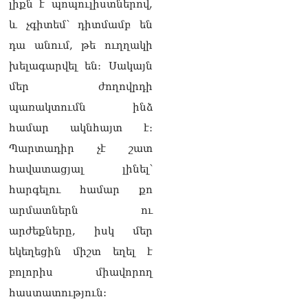
06.08.2026
լիքն է պոպուլիստներով,
և չգիտեմ՝ դիտմամբ են
«Հրապարակ». Իրավունք
չունեն իրենց
դա անում, թե ուղղակի
վիրավորվածությունը
խելագարվել են։ Սակայն
ցույց տալ
06.08.2026
մեր ժողովրդի
պառակտումն ինձ
«Հրապարակ». ՔՊ
հնաբնակները խիստ
համար ակնհայտ է։
հիասթափված են նորերից
Պարտադիր չէ շատ
06.08.2026
հավատացյալ լինել՝
«Ժողովուրդ». Ալեն
հարգելու համար քո
Սիմոնյանի ընտանիքը
լքում է կառավարական
արմատներն ու
ամառանոցը
արժեքները, իսկ մեր
06.08.2026
եկեղեցին միշտ եղել է
«Ժողովուրդ».
բոլորիս միավորող
Իշխանությունները լուծել
են Կոտայքի մարզպետի
հաստատություն:
թեկնածուի հարցը