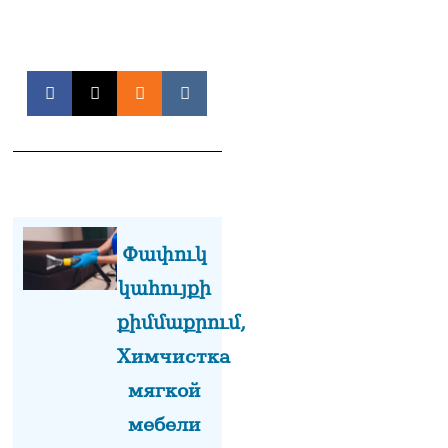
Թևանյանի կալանքի
վերաբերյալ դատական
ակտերի դեմ
05.08.2026
«Կոկորդիլոսների
բուծարանն ի՞նչ եղավ»․
լրագրողը՝ Գարիկ
Սարգսյանին
05.08.2026
«Ադրբեջանը թույլ չի տա
իր տարածքից
Փափուկ
հարձակումներ
կահույքի
իրականացնել հարևան
երկրների դեմ»․ Հաջիև
քիմմաքրում,
05.08.2026
Химчистка
ՏԵՍԱՆՅՈւԹ. Մեր
նպատակը ձեզ
мягкой
իշխանությունից
мебели
հեռացնելն է, մենք
կաշխատենք ձեզ հեռացնել