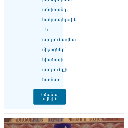
անվտանգ,
հակաալերգիկ
և
արդյունավետ
միջոցներ՝
հիանալի
արդյունքի
համար։
Իմանալ
ավելին