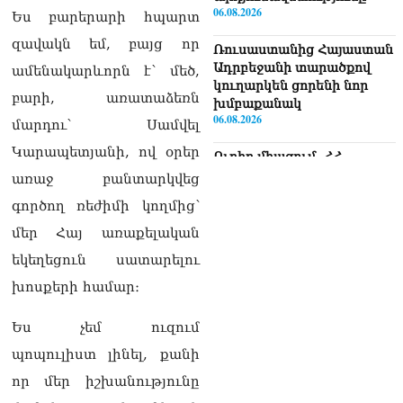
06.08.2026
Ես բարերարի հպարտ
զավակն եմ, բայց որ
Ռուսաստանից Հայաստան
Ադրբեջանի տարածքով
ամենակարևորն է՝ մեծ,
կուղարկեն ցորենի նոր
բարի, առատաձեռն
խմբաքանակ
06.08.2026
մարդու՝ Սամվել
Կարապետյանի, ով օրեր
Ուղիղ միացում․ ՀՀ
կառավարության
առաջ բանտարկվեց
հերթական նիստը
գործող ռեժիմի կողմից՝
06.08.2026
մեր Հայ առաքելական
Երկար ժամանակ լույս չի
եկեղեցուն սատարելու
լինելու Երևանում և բոլոր
մարզերում
խոսքերի համար։
06.08.2026
Ես չեմ ուզում
«Հրապարակ». Մեղրին
կարեւոր է` չի կարելի
պոպուլիստ լինել, քանի
«պռավալ տալ. Կենաց
որ մեր իշխանությունը
մահու կռիվ ենք տալու»