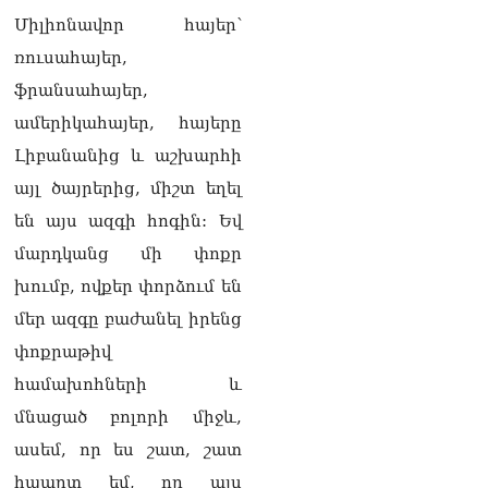
06.08.2026
Միլիոնավոր հայեր՝
Սեդրակ Առուստամյանը
ռուսահայեր,
երկու ամսով
ֆրանսահայեր,
կալանավորվել է
06.08.2026
ամերիկահայեր, հայերը
Լիբանանից և աշխարհի
ՏԵՍԱՆՅՈւԹ․ Իրապես, չեմ
ուզել ունենալ «Պլան Բ»
այլ ծայրերից, միշտ եղել
Հայաստանին, որովհետև
են այս ազգի հոգին: Եվ
հավատում եմ Հայաստանի
հաջողությանը. Նարեկ
մարդկանց մի փոքր
Կարապետյան
խումբ, ովքեր փորձում են
06.08.2026
մեր ազգը բաժանել իրենց
ՏԵՍԱՆՅՈւԹ․ Դուք նշում
փոքրաթիվ
եք, թե Հայաստանում
ահագին բան է փոխվել,
համախոհների և
այո՛, աճել է պետական
մնացած բոլորի միջև,
պարտքը
05.08.2026
ասեմ, որ ես շատ, շատ
հպարտ եմ, որ այս
Սևանի ջրափրկարարները