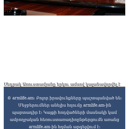
Սեդրակ Առուստամյանը երկու ամսով կալանավորվել է
© armlife.am: Բոլոր իրավունքները պաշտպանված են:
Մեջբերումներ անելիս հղումը armlife.am-ին
պարտադիր է: Կայքի հոդվածների մասնակի կամ
ամբողջական հեռուստառադիոընթերցումն առանց
armlife.am-ին հղման արգելվում է: