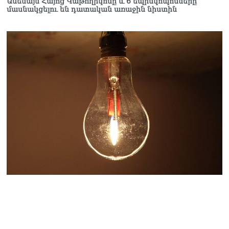
Ամենայն Հայոց Կաթողիկոսը և 6 եպիսկոպոսները
մասնակցելու են դատական առաջին նիստին