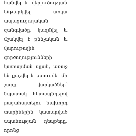
06.08.2026
հանվել և վերլուծության
ենթարկվել առկա
ՏԵՍԱՆՅՈւԹ․ Աբսուրդ
մեկ՝ դատարանը ո՞նց
ապացուցողական
կարող է միջամտել
զանգվածը, կազմվել և
Եկեղեցու գործին, մի հատ
էլ ասում են՝ չի կատարվում
մշակվել է քննչական և
վճիռը
վարութային
06.08.2026
գործողությունների
Նորապատում գործող
կատարման պլան, առաջ
բենզալցակայանում
պայթյուն է տեղի ունեցել.
են քաշվել և ստուգվել մի
կան վիրավորներ
շարք վարկածներ՝
06.08.2026
նպատակ հետապնդելով
Բաքվի վերաքննիչ
բացահայտելու նախորդ
դատարանն անփոփոխ է
թողել հայ գերիների
տարիներին կատարված
դատավճիռները
սպանության դեպքերը,
06.08.2026
որոնց
ՌԴ-ի և Հայաստանի միջև