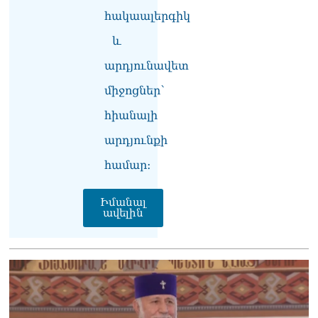
հակաալերգիկ
և
արդյունավետ
միջոցներ՝
հիանալի
արդյունքի
համար։
Իմանալ
ավելին