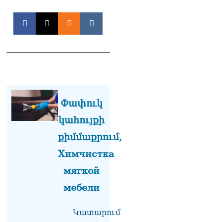
Փափուկ
կահույքի
քիմմաքրում,
Химчистка
мягкой
мебели
Կատարում