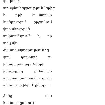
կոմիտեի
կարեւոր է` չի կարելի
«պռավալ տալ. Կենաց
առաջնահերթություններից
մահու կռիվ ենք տալու»
է, որի նպատակը
06.08.2026
հանրության շրջանում
«Հրապարակ». Իրավունք
վստահության
չունեն իրենց
վիրավորվածությունը
ամրապնդումն է, որ
ցույց տալ
անկախ
06.08.2026
ժամանակագրությունից
«Հրապարակ». ՔՊ
կամ դեպքերի ու
հնաբնակները խիստ
հիասթափված են նորերից
իրադարձությունների
06.08.2026
ընթացքից՝ քրեական
«Ժողովուրդ». Ալեն
պատասխանատվությունն
Սիմոնյանի ընտանիքը
անխուսափելի է լինելու:
լքում է կառավարական
ամառանոցը
06.08.2026
Հենց այս
համատեքստում
«Ժողովուրդ».