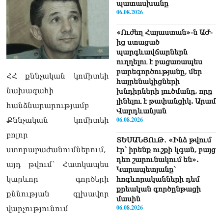
պատասխանը
06.08.2026
«Ուժեղ Հայաստան»-ն ԱԺ-
ից ստացած
պարգևավճարներն
ուղղելու է բացառապես
բարեգործությանը, մեր
ՀՀ քննչական կոմիտեի
հայրենակիցների
նախագահի
խնդիրների լուծմանը, որը
լինելու է թափանցիկ. Արամ
հանձնարարությամբ
Վարդևանյան
06.08.2026
Քննչական կոմիտեի
բոլոր
ՏԵՍԱՆՅՈւԹ․ «Ինձ թվում
ստորաբաժանումներում,
էր՝ իրենք ուշքի կգան, բայց
դեռ շարունակում են».
այդ թվում՝ Հատկապես
Կարապետյանը՝
կարևոր գործերի
հոգևորականների դեմ
քրեական գործընթացի
քննության գլխավոր
մասին
06.08.2026
վարչությունում