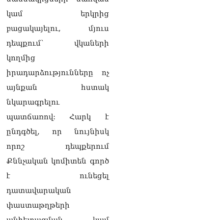
նախագիծ ենք մշակում.
նախարար Գալյան
կամ երկրից
06.08.2026
բացակայելու, մյուս
Նիկոլ Փաշինյանը մեկնել է
դեպքում՝ վկաների
Ղրղզստանի
կողմից
Հանրապետություն
06.08.2026
իրադարձությունները ոչ
այնքան հստակ
ՏԵՍԱՆՅՈւԹ․
Սրբազանների, Սամվել
նկարագրելու
Կարապետյանի
պատճառով: Հարկ է
կալանքները եղել են
ապօրինի, չեք կարող իմ
ընդգծել, որ նույնիսկ
հետ չհամաձայնվել․ Արամ
որոշ դեպքերում
Վարդևանյան
06.08.2026
Քննչական կոմիտեն գործ
է ունեցել
Ամենայն Հայոց
Կաթողիկոսը և 6
դատավարական
եպիսկոպոսները
փաստաթղթերի
մասնակցելու են
դատական առաջին
անհետացման կամ