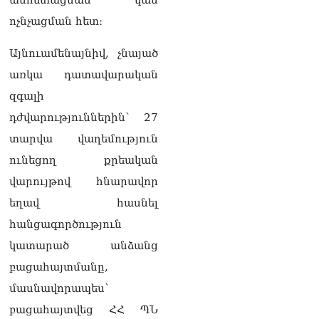
նիստին
ոչնչացման հետ։
06.08.2026
Վահագ Մարտիրոսյանը
Այնուամենայնիվ, չնայած
որոնվում է որպես անհետ
առկա դատավարական
կորած
06.08.2026
զգալի
դժվարություններին՝ 27
ԱԳՆ-ն 1 մլն դոլար
կստանա արտերկրում
տարվա վաղեմություն
Անկախության 35–ամյակի
ունեցող քրեական
միջոցառումների համար
06.08.2026
վարույթով հնարավոր
եղավ հասնել
Ուղիղ միացում․ Ազգային
ժողովը շարոնակում է իր
հանցագործություն
աշխատանքը
կատարած անձանց
06.08.2026
բացահայտմանը,
Փաշինյանը
մասնավորապես՝
պաշտոնյաներին կոչ արեց
վերանայել աշխատանքի
բացահայտվեց ՀՀ ՊՆ
մոտեցումները և