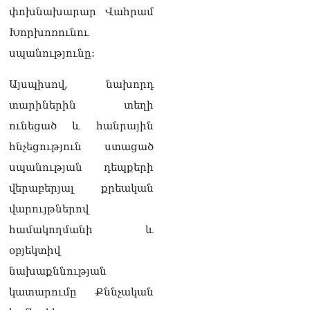
փոխնախարար Վահրամ
բարձրացնել
կառավարության
Խորխոռունու
արդյունավետությունը
սպանությունը:
06.08.2026
Ռուսաստանից Հայաստան
Այսպիսով, նախորդ
Ադրբեջանի տարածքով
տարիներին տեղի
կուղարկեն ցորենի նոր
խմբաքանակ
ունեցած և հանրային
06.08.2026
հնչեցություն ստացած
Ուղիղ միացում․ ՀՀ
սպանության դեպքերի
կառավարության
վերաբերյալ քրեական
հերթական նիստը
06.08.2026
վարույթներով
համակողմանի և
Երկար ժամանակ լույս չի
լինելու Երևանում և բոլոր
օբյեկտիվ
մարզերում
նախաքննության
06.08.2026
կատարումը Քննչական
«Հրապարակ». Մեղրին