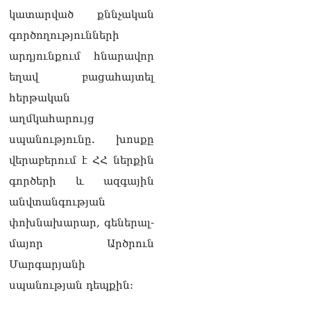
Իշխանությունները լուծել
կատարված քննչական
են Կոտայքի մարզպետի
գործողությունների
թեկնածուի հարցը
06.08.2026
արդյունքում հնարավոր
եղավ բացահայտել
Սեդրակ Առուստամյանը
երկու ամսով
հերթական
կալանավորվել է
աղմկահարույց
06.08.2026
սպանությունը. խոսքը
վերաբերում է ՀՀ ներքին
գործերի և ազգային
անվտանգության
փոխնախարար, գեներալ-
մայոր Արծրուն
Մարգարյանի
սպանության դեպքին: