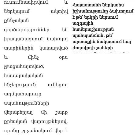
ուսումնասիրվում և
Հայաստանի ներկայիս
ներկայում ակտիվ
իշխանությունը ձախողում
է թե՛ երկրի ներսում
քննչական
ազգային
գործողություններ են
համերաշխության
պահպանման, թե՛
իրականացվում՝ նախորդ
արտաքին ճակատում հայ
տարիներին կատարված
ժողովրդի շահերի
պաշտպանության գործը․
և մինչ օրս
Մարիաննա
չբացահայտված,
Ղահրամանյան
06.08.2026
հասարակական
Եթե ուզում եք՝ ռեբուսը
հնչեղություն ունեցող
լուծենք, ասեք՝ մի քանի
աղմկահարույց
ամսվա մեջ ՀՀ-ն 29 800-ից
ո՞նց դարձավ 29 743 քկմ
սպանությունների
06.08.2026
վերաբերյալ մի շարք
ՏԵՍԱՆՅՈւԹ․ «Մենք մեր
քրեական վարույթներով,
խոսքը դեռ կասենք»․
որոնց շրջանակում վեր է
Դավիթ Իշխանյան