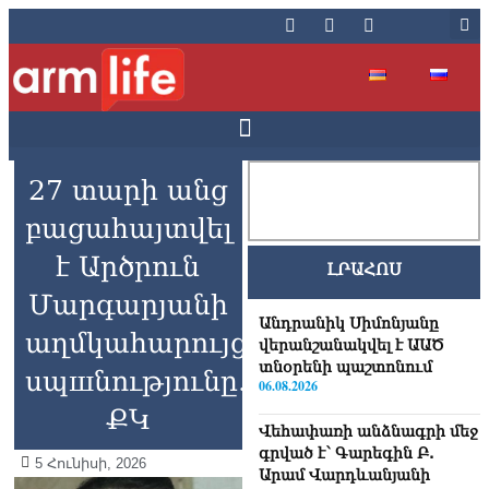
27 տարի անց
բացահայտվել
է Արծրուն
ԼՐԱՀՈՍ
Մարգարյանի
Անդրանիկ Սիմոնյանը
աղմկահարույց
վերանշանակվել է ԱԱԾ
տնօրենի պաշտոնում
սպшնությունը.
06.08.2026
ՔԿ
Վեհափառի անձնագրի մեջ
գրված է՝ Գարեգին Բ.
5 Հունիսի, 2026
Արամ Վարդևանյանի