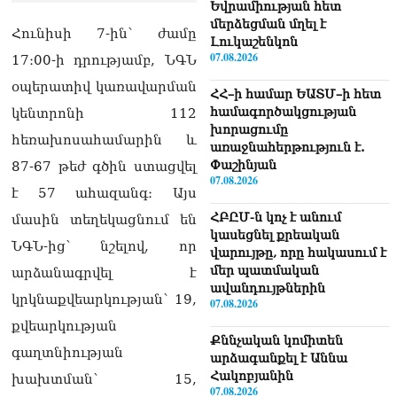
Եվրամիության հետ
մերձեցման մղել է
Հունիսի 7-ին՝ ժամը
Լուկաշենկոն
07.08.2026
17։00-ի դրությամբ, ՆԳՆ
օպերատիվ կառավարման
ՀՀ–ի համար ԵԱՏՄ–ի հետ
համագործակցության
կենտրոնի 112
խորացումը
հեռախոսահամարին և
առաջնահերթություն է.
Փաշինյան
87-67 թեժ գծին ստացվել
07.08.2026
է 57 ահազանգ։ Այս
ՀԲԸՄ-ն կոչ է անում
մասին տեղեկացնում են
կասեցնել քրեական
ՆԳՆ-ից՝ նշելով, որ
վարույթը, որը հակասում է
մեր պատմական
արձանագրվել է
ավանդույթներին
կրկնաքվեարկության՝ 19,
07.08.2026
քվեարկության
Քննչական կոմիտեն
գաղտնիության
արձագանքել է Աննա
Հակոբյանին
խախտման՝ 15,
07.08.2026