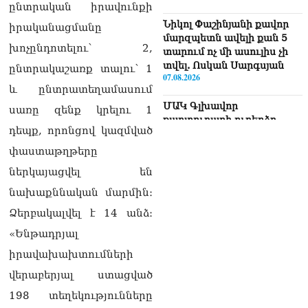
ընտրական իրավունքի
Նիկոլ Փաշինյանի քավոր
իրականացմանը
մարզպետն ավելի քան 5
խոչընդոտելու՝ 2,
տարում ոչ մի ասուլիս չի
տվել. Ոսկան Սարգսյան
ընտրակաշառք տալու՝ 1
07.08.2026
և ընտրատեղամասում
ՄԱԿ Գլխավոր
սառը զենք կրելու 1
քարտուղարի ուղերձը
դեպք, որոնցով կազմված
Փաշինյանին
արտահայտում է թերեւս
փաստաթղթերը
համաշխարհային
ներկայացվել են
անցուդարձում շատ բան
որոշող կենտրոնների
նախաքննական մարմին։
տրամադրություններ
Ձերբակալվել է 14 անձ։
07.08.2026
«Ենթադրյալ
Դուք էլ մի դատվեք, դուք
իրավախախտումների
մի անգամ դատվել եք.
Ղազինյանը՝ ՔՊ–ականին
վերաբերյալ ստացված
07.08.2026
198 տեղեկությունները