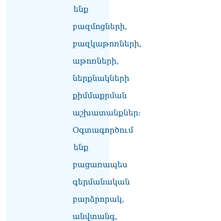
ենք
«Հրապարակ»․ Սասունի
բազմոցների,
սիրտը կփորձեն շահել
07.08.2026
բազկաթոռների,
«Հրապարակ»․ Արայիկ
աթոռների,
Հարությունյանի «մուրազը
ներքնակների
փորը չի՞ մնա»
07.08.2026
քիմմաքրման
«Ժողովուրդ». Ում շքեղ
աշխատանքներ:
նորոգված
աշխատասենյակն է
Օգտագործում
տրամադրվել Արայիկ
ենք
Հարությունյանին
07.08.2026
բացառապես
«Հրապարակ»․ «Կա՛մ
գերմանական
ենթարկվում եք, կա՛մ
ազատվում եք». Ամեն մեկն
բարձրորակ,
իր համակարգում «ցար ի
բոգ է» իրեն զգում
անվտանգ,