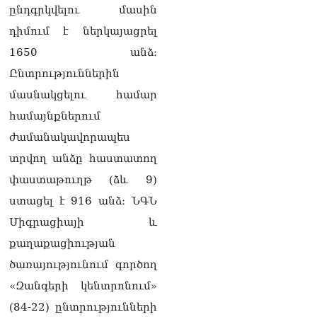
ընդգրկվելու մասին
ուղղված ՀՀ
իշխանությունների
դիմում է ներկայացրել
գործողությունները
1650 անձ։
հակասահմանադրական
են և հակազգային. ՀՅԴ
Ընտրություններին
Բյուրո
07.08.2026
մասնակցելու համար
համայնքներում
Ծնողների շիրիմի մոտ
հայտնաբերել է
ժամանակավորապես
տղամարդու մшրմին,
տրվող անձը հաստատող
հրшզեն և նшմшկ
07.08.2026
փաստաթուղթ (ձև 9)
ստացել է 916 անձ։ ՆԳՆ
ՏԵՍԱՆՅՈւԹ․ ՔՊ-ն այսօր
դատում է ձեր խիղճը,
Միգրացիայի և
նրանց, ովքեր Հուդայի
քաղաքացիության
ճանապարհով չեն գնացել.
Գառնիկ Դավթյան
ծառայությունում գործող
07.08.2026
«Զանգերի կենտրոնում»
Կանադայի Հայոց թեմը
(84-22) ընտրությունների