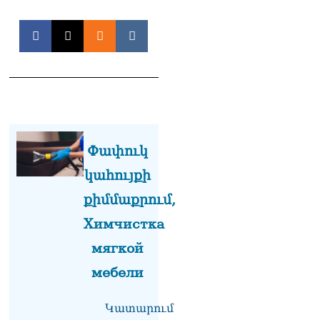
Կարապետյան
07.08.2026
Երկար ժամանակ լույս չի
լինելու Երևանում ու 9
մարզում
07.08.2026
«Ստիպված կլինենք մեր
քաղաքացիներին հորդորել
Փափուկ
չայցելել Հայաստան»․
Ռուսական կողմը
կահույքի
մանրամասներ է հայտնել
Մատվիենկոյի և
քիմմաքրում,
Ռուբինյանի զրույցից
07.08.2026
Химчистка
мягкой
«Ժողովուրդ». Ինչ
ունեցվածքով ավարտեց
мебели
պատգամավորական
գործունեությունը Հայկ
Սարգսյանը
Կատարում
07.08.2026