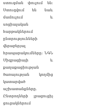
Ռուսաստանը
ստուգման փուլում են։
ահազանգում է, որ կարող է
Ստուգվում են նաև
դադարել զբոսաշրջային
ռեսուրսի հոսքը դեպի
մամուլում և
Հայաստան․ ինչ տեղի
սոցիալական
կունենա
07.08.2026
հարթակներում
ընտրությունների
Միշուստինը «ոտքի վրա»
շփվել է Փաշինյանի հետ
վերաբերյալ
07.08.2026
հրապարակումները։ ՆԳՆ
ՏԵՍԱՆՅՈւԹ․ Այսօր մեր
Միգրացիայի և
ամոթի օրն է,
քաղաքացիության
խայտառակություն է՝
դատում են Վեհափառին.
ծառայության կողմից
Մարիաննա
կատարված
Ղահրամանյան
07.08.2026
աշխատանքները․
Ընտրողների լրացուցիչ
Եկեղեցու հեղինակության
և նրա հոգևոր
ցուցակներում
առաքելության դեմ