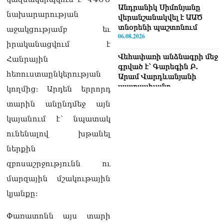
Անդրանիկ Սիմոնյանը
նախարարության
վերանշանակվել է ԱԱԾ
տնօրենի պաշտոնում
աջակցությամբ եւ
06.08.2026
իրականացվում է
Վեհափառի անձնագրի մեջ
Հանրային
գրված է՝ Գարեգին Բ.
հեռուստաընկերության
Արամ Վարդևանյանի
պատասխանը
կողմից։ Արդեն երրորդ
06.08.2026
տարին անընդմեջ այն
«Ուժեղ Հայաստան»-ն ԱԺ-
կայանում է՝ նպատակ
ից ստացած
ունենալով խթանել
պարգևավճարներն
ուղղելու է բացառապես
ներքին
բարեգործությանը, մեր
զբոսաշրջությունն ու
հայրենակիցների
խնդիրների լուծմանը, որը
մարզային մշակութային
լինելու է թափանցիկ. Արամ
կյանքը:
Վարդևանյան
06.08.2026
Փառատոնն այս տարի