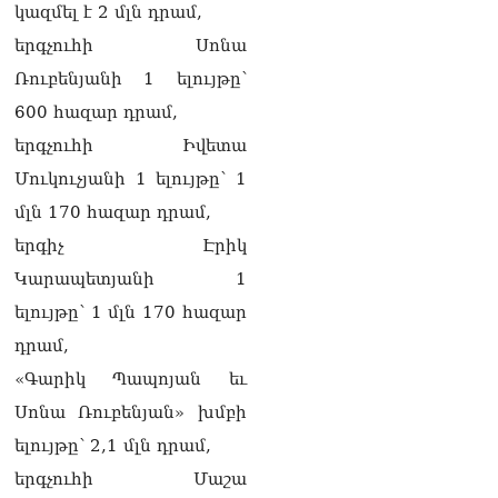
Ուղիղ միացում․ Ազգային
կազմել է 2 մլն դրամ,
ժողովը շարոնակում է իր
երգչուհի Սոնա
աշխատանքը
06.08.2026
Ռուբենյանի 1 ելույթը՝
600 հազար դրամ,
Փաշինյանը
պաշտոնյաներին կոչ արեց
երգչուհի Իվետա
վերանայել աշխատանքի
Մուկուչյանի 1 ելույթը՝ 1
մոտեցումները և
բարձրացնել
մլն 170 հազար դրամ,
կառավարության
երգիչ Էրիկ
արդյունավետությունը
06.08.2026
Կարապետյանի 1
ելույթը՝ 1 մլն 170 հազար
Ռուսաստանից Հայաստան
Ադրբեջանի տարածքով
դրամ,
կուղարկեն ցորենի նոր
«Գարիկ Պապոյան եւ
խմբաքանակ
06.08.2026
Սոնա Ռուբենյան» խմբի
ելույթը՝ 2,1 մլն դրամ,
Ուղիղ միացում․ ՀՀ
կառավարության
երգչուհի Մաշա
հերթական նիստը