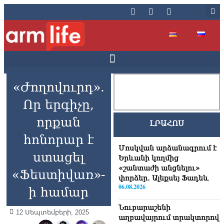
«Ժողովուրդ».
Որ երգիչը,
որքան
ԼՐԱՀՈՍ
հոնորար է
Մոսկվան արձանագրում է
ստացել
Երևանի կողմից
«շանտաժի անցնելու»
«Ֆեստիվառ»-
փորձեր․ Ալեքսեյ Ֆադեև
06.08.2026
ի համար
Նուբարաշենի
12 Սեպտեմբերի, 2025
աղբավայրում տրակտորով