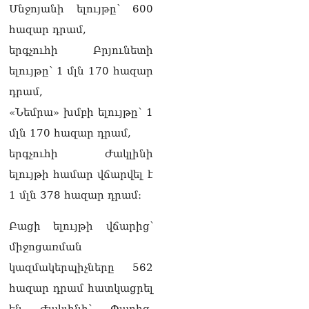
Մնջոյանի ելույթը՝ 600
06.08.2026
հազար դրամ,
Երկար ժամանակ լույս չի
երգչուհի Բրյունետի
լինելու Երևանում և բոլոր
մարզերում
ելույթը՝ 1 մլն 170 հազար
06.08.2026
դրամ,
«Հրապարակ». Մեղրին
«Նեմրա» խմբի ելույթը՝ 1
կարեւոր է` չի կարելի
մլն 170 հազար դրամ,
«պռավալ տալ. Կենաց
մահու կռիվ ենք տալու»
երգչուհի Ժակլինի
06.08.2026
ելույթի համար վճարվել է
1 մլն 378 հազար դրամ։
Բացի ելույթի վճարից՝
միջոցառման
կազմակերպիչները 562
հազար դրամ հատկացրել