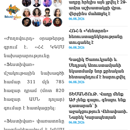
աղբը հրելիս այն լցվել է 29-
ամյա աշխատակցի վրա.
վերջինս մաhшցել է
06.08.2026
ՀՌՀ-ն «Կենտրոն»
հեռուստաընկերությանը
«Ժողովուրդ» օրաթերթը
տուգանել է
գրում է. «ՀՀ ԿԳՄՍ
06.08.2026
նախարարությունը
Գագիկ Ծառուկյանի և
«Ֆեստիվառ»
Սեդրակ Առուստամյանի
նկատմամբ նոր քրեական
մշակութային նախագծի
հետապնդում է հարուցվել
համար 311 մլն 785
06.08.2026
հազար դրամ (մոտ 820
ՏԵՍԱՆՅՈւԹ․ Վաղը մենք
հազար ԱՄՆ դոլար)
ԱԺ չենք գալու, գնալու ենք
դատարան՝ ի
գումար է հատկացրել։
աջակցություն Վեհափառի.
Նարեկ Կարապետյան
«Ֆեստիվառ» փառատոնը
06.08.2026
կազմակերպվում է ԿԳՄՍ