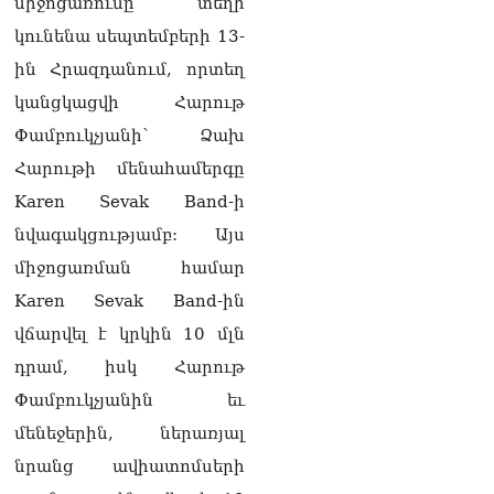
միջոցառումը տեղի
լուծենք, ասեք՝ մի քանի
կունենա սեպտեմբերի 13-
ամսվա մեջ ՀՀ-ն 29 800-ից
ո՞նց դարձավ 29 743 քկմ
ին Հրազդանում, որտեղ
06.08.2026
կանցկացվի Հարութ
ՏԵՍԱՆՅՈւԹ․ «Մենք մեր
Փամբուկչյանի՝ Ձախ
խոսքը դեռ կասենք»․
Հարութի մենահամերգը
Դավիթ Իշխանյան
06.08.2026
Karen Sevak Band-ի
ՏԵՍԱՆՅՈւԹ․ Աբսուրդ
նվագակցությամբ: Այս
մեկ՝ դատարանը ո՞նց
միջոցառման համար
կարող է միջամտել
Եկեղեցու գործին, մի հատ
Karen Sevak Band-ին
էլ ասում են՝ չի կատարվում
վճարվել է կրկին 10 մլն
վճիռը
06.08.2026
դրամ, իսկ Հարութ
Փամբուկչյանին եւ
Նորապատում գործող
բենզալցակայանում
մենեջերին, ներառյալ
պայթյուն է տեղի ունեցել.
նրանց ավիատոմսերի
կան վիրավորներ