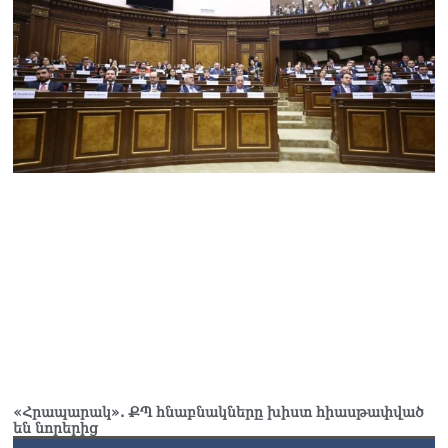
«Հրապարակ». ՔՊ հնաբնակները խիստ հիասթափված
են նորերից