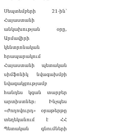
տղամարդը ծանր
վիճակում տեղափոխվել է
Սեպտեմբերի 21-ին՝
հիվանդանոց
Հայաստանի
06.08.2026
անկախության օրը,
Չեմ կարող մեկնաբանել
Արմավիրի
Հաջիևի խոսքը. ասել ենք,
որ Սահմանադրության
կենտրոնական
նախագիծ ենք մշակում.
հրապարակում
նախարար Գալյան
06.08.2026
Հայաստանի պետական
սիմֆոնիկ նվագախմբի
Նիկոլ Փաշինյանը մեկնել է
Ղրղզստանի
նվագակցությամբ
Հանրապետություն
06.08.2026
հանդես կգան տարբեր
արտիստներ։ Ինչպես
ՏԵՍԱՆՅՈւԹ․
«Ժողովուրդ» օրաթերթը
Սրբազանների, Սամվել
Կարապետյանի
տեղեկանում է ՀՀ
կալանքները եղել են
Պետական գնումների
ապօրինի, չեք կարող իմ
հետ չհամաձայնվել․ Արամ