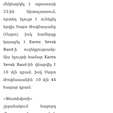
ՏԵՍԱՆՅՈւԹ․ «Ինձ թվում
մեկնարկել է օգոստոսի
էր՝ իրենք ուշքի կգան, բայց
դեռ շարունակում են».
23-ին Արտաշատում,
Կարապետյանը՝
որտեղ ելույթ է ունեցել
հոգևորականների դեմ
քրեական գործընթացի
երգիչ Սարո Թովմասյանը
մասին
(Սարո), իսկ համերգը
06.08.2026
կայացել է Karen Sevak
Հայաստանի ներկայիս
Band-ի ուղեկցությամբ:
իշխանությունը ձախողում
է թե՛ երկրի ներսում
Այս ելույթի համար Karen
ազգային
Sevak Band-ին վճարվել է
համերաշխության
պահպանման, թե՛
10 մլն դրամ, իսկ Սարո
արտաքին ճակատում հայ
Թովմասյանին՝ 10 մլն 44
ժողովրդի շահերի
պաշտպանության գործը․
հազար դրամ։
Մարիաննա
Ղահրամանյան
«Ֆեստիվառի»
06.08.2026
շրջանակում հաջորդ
Եթե ուզում եք՝ ռեբուսը