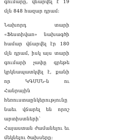
06.08.2026
գումարը, վճարվել է 19
մլն 848 հազար դրամ։
Բաքվի վերաքննիչ
դատարանն անփոփոխ է
Նախորդ տարի
թողել հայ գերիների
դատավճիռները
«Ֆեստիվառ» նախագծի
06.08.2026
համար վճարվել էր 180
ՌԴ-ի և Հայաստանի միջև
մլն դրամ, իսկ այս տարի
ապրանքաշրջանառությունը
գումարի չափը գրեթե
կտրուկ նվազում է․
Օվերչուկ
կրկնապատկվել է, քանի
06.08.2026
որ ԿԳՄՍՆ-ն ու
Մոսկվան և Երևանը
Հանրային
քննարկում են
հեռուստաընկերությունը
Ռուսաստանի գլխավոր
հյուպատոսության
նաեւ վճարել են որոշ
բացումը Կապանում
06.08.2026
արտիստների՝
Հայաստան ժամանելու եւ
Երևանում
դшնшկшհшրվшծ 30-ամյա
մեկնելու ծախսերը։