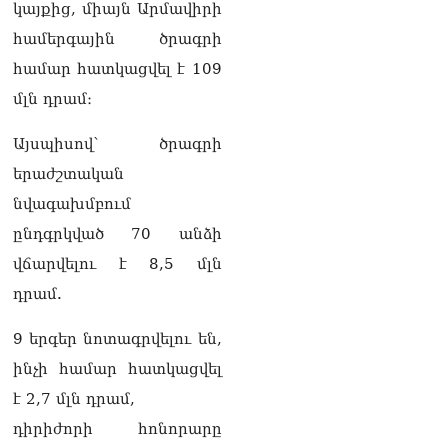
կայքից, միայն Արմավիրի
Վարդևանյան
06.08.2026
համերգային ծրագրի
համար հատկացվել է 109
Ամենայն Հայոց
մլն դրամ։
Կաթողիկոսը և 6
եպիսկոպոսները
մասնակցելու են
Այսպիսով՝ ծրագրի
դատական առաջին
երաժշտական
նիստին
06.08.2026
նվագախմբում
ընդգրկված 70 անձի
Վահագ Մարտիրոսյանը
որոնվում է որպես անհետ
վճարվելու է 8,5 մլն
կորած
դրամ.
06.08.2026
ԱԳՆ-ն 1 մլն դոլար
9 երգեր նոտագրվելու են,
կստանա արտերկրում
ինչի համար հատկացվել
Անկախության 35–ամյակի
միջոցառումների համար
է 2,7 մլն դրամ,
06.08.2026
դիրիժորի հոնորարը