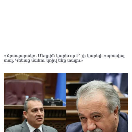
«Հրապարակ». Մեղրին կարեւոր է` չի կարելի «պռավալ
տալ. Կենաց մահու կռիվ ենք տալու»