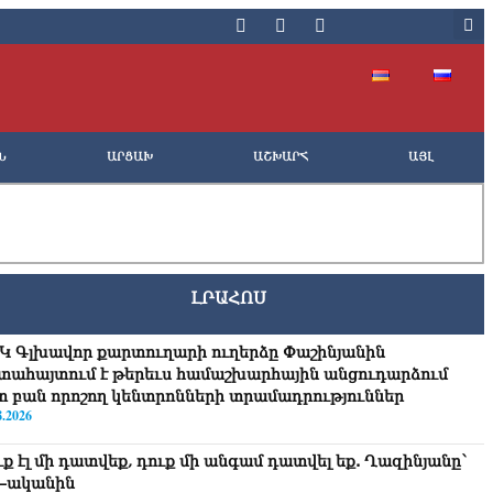
Ն
ԱՐՑԱԽ
ԱՇԽԱՐՀ
ԱՅԼ
ԼՐԱՀՈՍ
Կ Գլխավոր քարտուղարի ուղերձը Փաշինյանին
տահայտում է թերեւս համաշխարհային անցուդարձում
տ բան որոշող կենտրոնների տրամադրություններ
8.2026
ւք էլ մի դատվեք, դուք մի անգամ դատվել եք. Ղազինյանը՝
–ականին