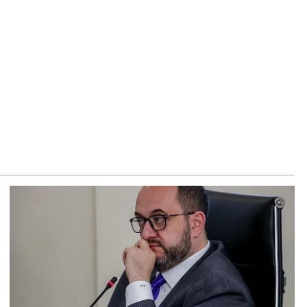
տարան՝ ի աջակցություն Վեհափառի. Նարեկ
րապետյան
8.2026
դրանիկ Սիմոնյանը վերանշանակվել է ԱԱԾ տնօրենի
շտոնում
8.2026
հափառի անձնագրի մեջ գրված է՝ Գարեգին Բ. Արամ
րդևանյանի պատասխանը
8.2026
ւժեղ Հայաստան»-ն ԱԺ-ից ստացած պարգևավճարներն
ղղելու է բացառապես բարեգործությանը, մեր
րենակիցների խնդիրների լուծմանը, որը լինելու է
փանցիկ. Արամ Վարդևանյան
8.2026
ՍԱՆՅՈւԹ․ «Ինձ թվում էր՝ իրենք ուշքի կգան, բայց դեռ
րունակում են». Կարապետյանը՝ հոգևորականների դեմ
եական գործընթացի մասին
8.2026