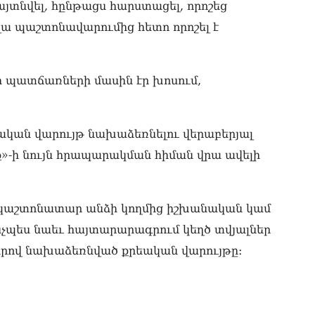
07.0
յտնվել, հընթացս հարստացել, որոշեց
 պաշտոնավարումից հետո որոշել է
«Ս
Հա
Մա
07.0
պատճառների մասին էր խոսում,
«Ժ
պա
07.0
կան վարույթ նախաձեռնելու վերաբերյալ
տք»-ի նույն հրապարակման հիման վրա ավելի
«Հ
07.0
«Հ
մ պաշտոնատար անձի կողմից իշխանական կամ
մն
07.0
նչպես նաեւ հայտարարագրում կեղծ տվյալներ
ներով նախաձեռնված քրեական վարույթը։
«Ժ
տր
07.0
«Հ