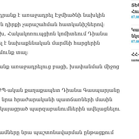
ՏԵ
Հո
ադրանք է առաջադրել Էջմիածնի նախկին
07.0
ն դիրքի չարաշահման հատկանիշներով:
Կա
ախ, Հակակոռուպցիոն կոմիտեում Դիանա
նկ
07.0
ել է նախաքննական մարմնի հարցերին
մունք տալ:
ՀՀ
առ
07.0
նք առաջադրելուց բացի, խափանման միջոց
Ու
փո
ծնի ՔՊ-ական քաղաքապետ Դիանա Գասպարյանը
07.0
րը նրա հրաժարականի պատճառների մասին
«Ժ
ներկայացրած պարզաբանումներին ավելացնելու
կլ
Կա
07.0
դամները նրա պաշտոնավարման ընթացքում
Երկ