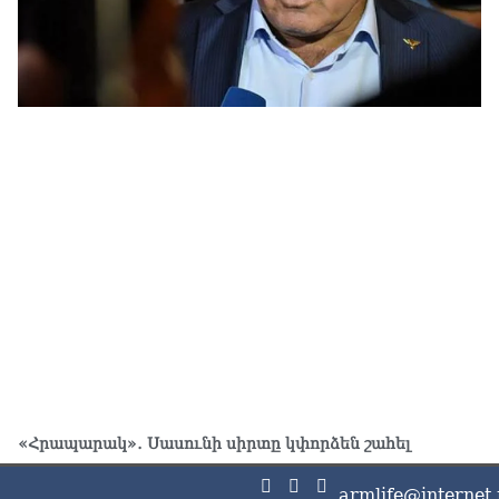
Հա
նե
ար
գո
06.0
«Հրապարակ»․ Սասունի սիրտը կփորձեն շահել
armlife@internet.