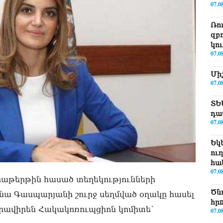
07.0
Ռո
զբ
կո
07.0
Մի
07.0
ՏԵ
դա
07.0
Եկ
ու
հա
07.0
օրաթերթին հասած տեղեկությունների
Ծն
ա Գասպարյանի շուրջ սեղմված օղակը հասել
հր
կհրավիրեն Հակակոռուպցիոն կոմիտե՝
07.0