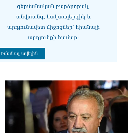
դա
գերմանական բարձրորակ,
Կա
06.0
անվտանգ, հակաալերգիկ և
արդյունավետ միջոցներ՝ հիանալի
Ան
պա
արդյունքի համար։
06.0
Վե
Իմանալ ավելին
Վա
06.0
«Ո
ու
հայ
թա
06.0
ՏԵ
շա
քր
06.0