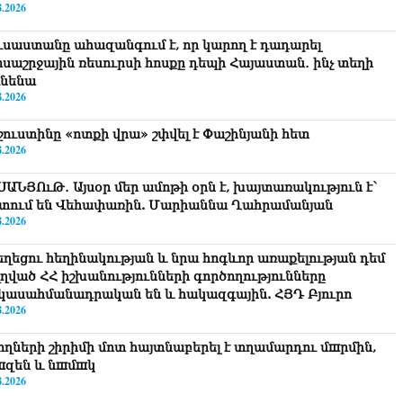
8.2026
ւսաստանը ահազանգում է, որ կարող է դադարել
ոսաշրջային ռեսուրսի հոսքը դեպի Հայաստան․ ինչ տեղի
ւնենա
8.2026
շուստինը «ոտքի վրա» շփվել է Փաշինյանի հետ
8.2026
ՍԱՆՅՈւԹ․ Այսօր մեր ամոթի օրն է, խայտառակություն է՝
տում են Վեհափառին. Մարիաննա Ղահրամանյան
8.2026
եղեցու հեղինակության և նրա հոգևոր առաքելության դեմ
ղղված ՀՀ իշխանությունների գործողությունները
կասահմանադրական են և հակազգային. ՀՅԴ Բյուրո
8.2026
ողների շիրիմի մոտ հայտնաբերել է տղամարդու մшրմին,
шզեն և նшմшկ
8.2026