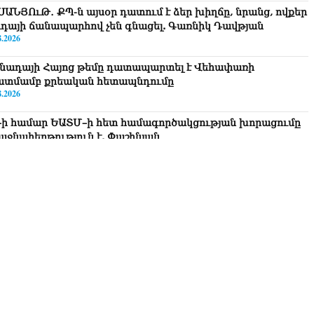
ՍԱՆՅՈւԹ․ ՔՊ-ն այսօր դատում է ձեր խիղճը, նրանց, ովքեր
ւդայի ճանապարհով չեն գնացել. Գառնիկ Դավթյան
8.2026
նադայի Հայոց թեմը դատապարտել է Վեհափառի
ատմամբ քրեական հետապնդումը
8.2026
–ի համար ԵԱՏՄ–ի հետ համագործակցության խորացումը
աջնահերթություն է. Փաշինյան
8.2026
ղիղ միացում․ Ազգային ժողովը շարունակում է
խնախագահի ընտրությունը
8.2026
ամը 15:00-ից «Ուժեղ Հայաստան»-ի պատգամավորները
քեն ԱԺ-ն և կշարժվեն դեպի Էջմիածին»․ Նարեկ
րապետյան
8.2026
ար ժամանակ լույս չի լինելու Երևանում ու 9 մարզում