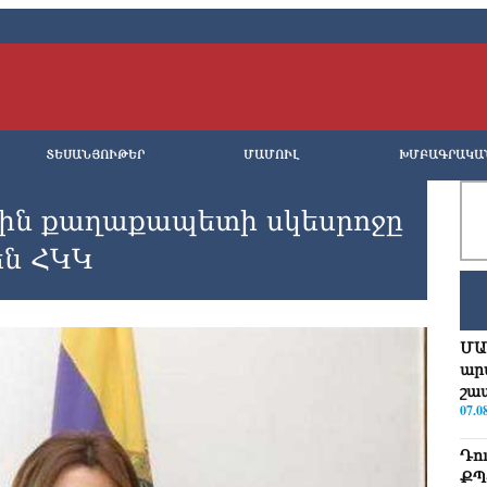
ՏԵՍԱՆՅՈՒԹԵՐ
ՄԱՄՈՒԼ
ԽՄԲԱԳՐԱԿԱ
կին քաղաքապետի սկեսրոջը
են ՀԿԿ
ՄԱ
ար
շա
07.0
Դո
ՔՊ