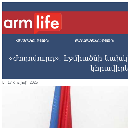
ՀԱՍԱՐԱԿՈՒԹՅՈՒՆ
ՔԱՂԱՔԱԿԱՆՈՒԹՅՈՒՆ
«Ժողովուրդ». Էջմիածնի նախ
կհրավիր
17 Հուլիսի, 2025