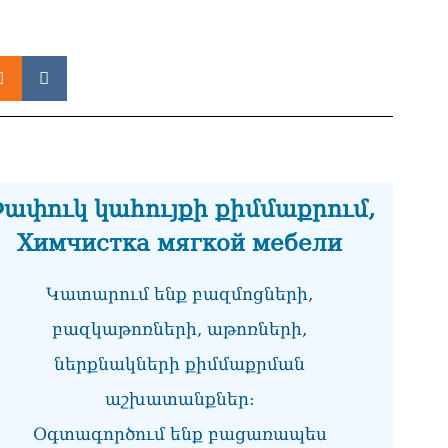
Ամ
07.0
Գա
դա
07.0
Մո
ան
06.0
ափուկ կահույքի քիմմաքրում,
Նո
Химчистка мягкой мебели
լց
06.0
Կատարում ենք բազմոցների,
ՀՌ
06.0
բազկաթոռների, աթոռների,
ներքնակների քիմմաքրման
Գա
նո
աշխատանքներ:
06.0
Օգտագործում ենք բացառապես
ՏԵ