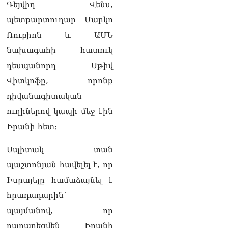
ՏԵՍԱՆՅՈւԹ․ «Այսօր
Դեյվիդ Վենս,
զանգել եմ Ադրբեջանի
պետքարտուղար Մարկո
նախագահին»․ Նիկոլ
Փաշինյան
Ռուբիոն և ԱՄՆ
08.08.2026
նախագահի հատուկ
Կադրեր Հովիկ
դեսպանորդ Սթիվ
Աբրահամյանի որդու՝
Վիտկոֆը, որոնք
Արգամ Աբրահամյանի
ձերբակալությունից
դիվանագիտական ​​​​
08.08.2026
ուղիներով կապի մեջ էին
Ադրբեջանը և Հայաստանը
Իրանի հետ։
մեկ տարվա ընթացքում
կարևոր և վճռական քայլեր
Սպիտակ տան
են ձեռնարկել, որպեսզի
խաղաղությունը շոշափելի
պաշտոնյան հավելել է, որ
իրականություն դարձնեն
Իսրայելը համաձայնել է
երկու երկրների
ժողովուրդների համար․
հրադադարին՝
Ֆրանսիայի ԱԳՆ մամուլի
պայմանով, որ
քարտուղար
08.08.2026
դադարեցվեն Իրանի