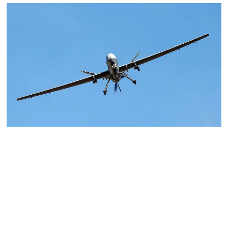
«Հրապարակ». Հեռացող
պատգամավորների
հաշվին 5 մլն դրամ գումար
է փոխանցվել
08.08.2026
ՏԵՍԱՆՅՈւԹ․ Աժ-ն ձերը չէ,
ասոցացիան, թե ձեր մոտ
ԱԺ փոխնախագահ պետք է
աշխատի Վարդևանյանը,
տեղին չէ. Մամիկոն
Ասլանյան
07.08.2026
ՏԵՍԱՆՅՈւԹ․ Սկսեցին
հնչել զանգերը, երբ
Վեհափառն աջակիցների
հետ մտավ Մայր Տաճար
07.08.2026
ՏԵՍԱՆՅՈւԹ․
Հակասաֆարովյան օրենքը
թշնամանքի մասին չէ.