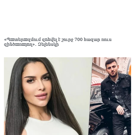
«Պшտերшզմում զnhվել է շուրջ 700 հազար ռուս
զինծшռшյnղ»․ Զելենսկի