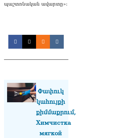
պաշտոնական ավարտը»։
«Ցավոք, կլինեն շրջաններ,
որտեղ կտեղա կարկուտ»․
Գագիկ Սուրենյան
08.08.2026
Եկեղեցիների
համաշխարհային
խորհուրդը խորապես
մտահոգված է Հայ
առաքելական եկեղեցու
շուրջ ստեղծված
իրավիճակով
08.08.2026
Փափուկ
«Հրապարակ». Հայկ
կահույքի
Կոնջորյանի կնոջից շատ
աշխատավարձ ստացող
քիմմաքրում,
պաշտոնյաների կանայք էլ
Химчистка
կան
08.08.2026
мягкой