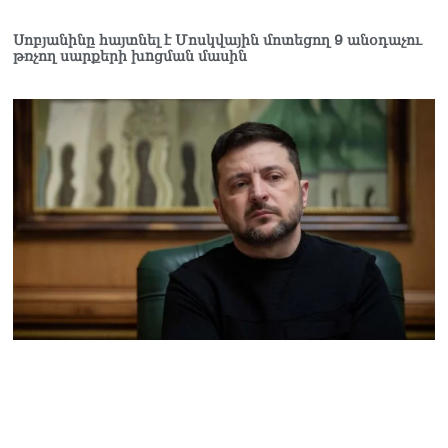
Շիրազ Մանուկյան
07.08.2026
Սոբյանինը հայտնել է Մոսկվային մոտեցող 9 անօդաչու
թռչող սարքերի խnցման մասին
ՏԵՍԱՆՅՈւԹ․ Գալիք
սերունդները պետք է
հետևություն անեն այս
օրերից․ Անդրանիկ
Գևորգյան
07.08.2026