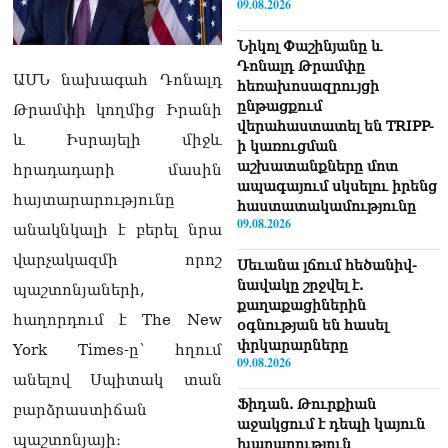
09.08.2026
Նիկոլ Փաշինյանը և
Դոնալդ Թրամփը
ԱՄՆ նախագահ Դոնալդ
հեռախոսազրույցի
ընթացքում
Թրամփի կողմից Իրանի
վերահաստատել են TRIPP-
և Իսրայելի միջև
ի կառուցման
աշխատանքները մոտ
հրադադարի մասին
ապագայում սկսելու իրենց
հայտարարությունը
հաստատակամությունը
09.08.2026
անակնկալի է բերել նրա
վարչակազմի որոշ
Սեւանա լճում հեծանիվ-
նավակը շրջվել է.
պաշտոնյաների,
քաղաքացիներին
հաղորդում է The New
օգնության են հասել
փրկարարները
York Times-ը՝ հղում
09.08.2026
անելով Սպիտակ տան
Ֆիդան. Թուրքիան
բարձրաստիճան
աջակցում է դեպի կայուն
պաշտոնյայի։
խաղաղություն