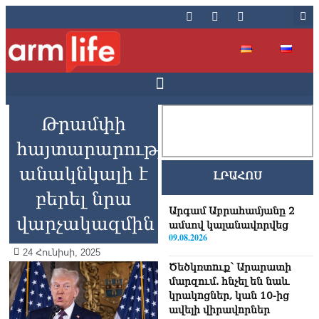
Թրամփի
հայտարարությունն
անակնկալի է
ԼՐԱՀՈՍ
բերել նրա
Արգամ Աբրահամյանը 2
վարչակազմին
ամսով կալանավորվեց
09.08.2026
24 Հունիսի, 2025
Ծեծկռտnւք՝ Արարատի
մարզում. հնչել են նաև
կրակnցներ, կան 10-ից
ավելի վիրավnրներ