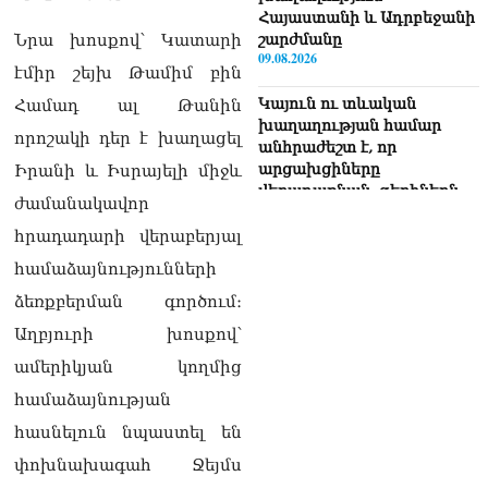
Հայաստանի և Ադրբեջանի
Նրա խոսքով՝ Կատարի
շարժմանը
09.08.2026
էմիր շեյխ Թամիմ բին
Կայուն ու տևական
Համադ ալ Թանին
խաղաղության համար
որոշակի դեր է խաղացել
անհրաժեշտ է, որ
արցախցիները
Իրանի և Իսրայելի միջև
վերադառնան, գերիներն
ժամանակավոր
ազատ արձակվեն․
Բեգլարյան
հրադադարի վերաբերյալ
08.08.2026
համաձայնությունների
Մաhացել է Մեսսիի հայրը
ձեռքբերման գործում։
08.08.2026
Աղբյուրի խոսքով՝
ՄԻՊ–ն անթույլատրելի է
ամերիկյան կողմից
համարում Արգամ
համաձայնության
Աբրահամյանի վերաբերյալ
ՔԿ–ի հաղորդագրությունը
հասնելուն նպաստել են
08.08.2026
փոխնախագահ Ջեյմս