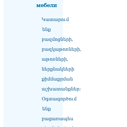
Ի՞նչն է պակասում
мебели
լիակատար երջանկության
համար. Մխիթարյանը նշել
Կատարում
է կարիերայի գլխավոր
երազանքի մասին
ենք
08.08.2026
բազմոցների,
Խաղաղությունն անշրջելի
դարձնելու համար
բազկաթոռների,
անհրաժեշտություն է
աթոռների,
«Լեռնային Ղարաբաղի
հայերի վերադարձի»
ներքնակների
իրավունքի մասին
խոսույթը չշարունակելը.
քիմմաքրման
Փաշինյան
08.08.2026
աշխատանքներ:
Օգտագործում
«Ժողովուրդ». Ինչ
փոփոխություններ է արել
ենք
ԱԺ-ում Ռուբեն
Ռուբինյանը
բացառապես
08.08.2026