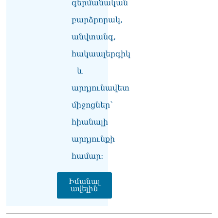
գերմանական
«Հրապարակ». Հայկական
բարձրորակ,
ծիրանի մասին ռուս-
ադրբեջանական
անվտանգ,
սահմանին մատնել են
«հայկական թերթերը»
հակաալերգիկ
08.08.2026
և
«Հրապարակ». Փաշինյանը
որս է սկսել Ծառուկյանի
արդյունավետ
համախոհների նկատմամբ
միջոցներ՝
08.08.2026
հիանալի
«Հրապարակ». Խիստ
զգուշացրել են,
արդյունքի
սպառնացել ազատել
08.08.2026
համար։
«Ժողովուրդ». Աղվան
Իմանալ
Վարդանյանը մեկուսացած
ավելին
է խմբակցությունից
08.08.2026