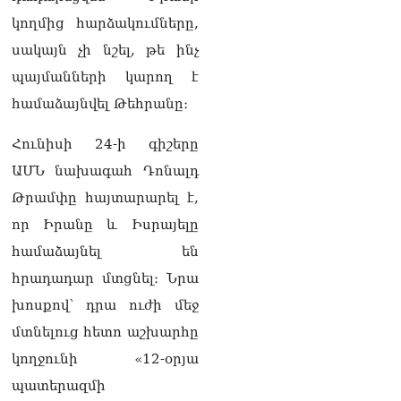
կողմից հարձակումները,
Սոբյանինը հայտնել է
Մոսկվային մոտեցող 9
սակայն չի նշել, թե ինչ
անօդաչու թռչող սարքերի
պայմանների կարող է
խnցման մասին
08.08.2026
համաձայնվել Թեհրանը։
Փաշինյանը զանգահարել է
Հունիսի 24-ի գիշերը
Ալիևին
08.08.2026
ԱՄՆ նախագահ Դոնալդ
Թրամփը հայտարարել է,
«Ո՞վ է լինելու հաջորդ
որ Իրանը և Իսրայելը
քաղաքական
հակառակորդը». Ռուզան
համաձայնել են
Ստեփանյան
08.08.2026
հրադադար մտցնել։ Նրա
խոսքով՝ դրա ուժի մեջ
«Եթե ներքին
մտնելուց հետո աշխարհը
ազատություն ունես,
կալանքն անցնում է
կողջունի «12-օրյա
տանելի ռեժիմով»․
պատերազմի
Անդրանիկ Թևանյան
08.08.2026