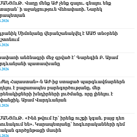
ՍԱՆՅՈւԹ․ Վաղը մենք ԱԺ չենք գալու, գնալու ենք
տարան՝ ի աջակցություն Վեհափառի. Նարեկ
րապետյան
8.2026
դրանիկ Սիմոնյանը վերանշանակվել է ԱԱԾ տնօրենի
շտոնում
8.2026
հափառի անձնագրի մեջ գրված է՝ Գարեգին Բ. Արամ
րդևանյանի պատասխանը
8.2026
ւժեղ Հայաստան»-ն ԱԺ-ից ստացած պարգևավճարներն
ղղելու է բացառապես բարեգործությանը, մեր
րենակիցների խնդիրների լուծմանը, որը լինելու է
փանցիկ. Արամ Վարդևանյան
8.2026
ՍԱՆՅՈւԹ․ «Ինձ թվում էր՝ իրենք ուշքի կգան, բայց դեռ
րունակում են». Կարապետյանը՝ հոգևորականների դեմ
եական գործընթացի մասին
8.2026