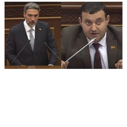
Նի
06.0
ՏԵ
կա
չհ
06.0
Ամ
մա
06.0
Վա
06.0
ԱԳ
ամ
06.0
Ու
աշ
06.0