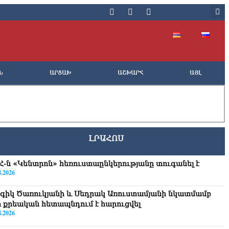
Ն
ԱՐՑԱԽ
ԱՇԽԱՐՀ
ԱՅԼ
ԼՐԱՀՈՍ
Հ-ն «Կենտրոն» հեռուստաընկերությանը տուգանել է
8.2026
գիկ Ծառուկյանի և Սեդրակ Առուստամյանի նկատմամբ
ր քրեական հետապնդում է հարուցվել
8.2026