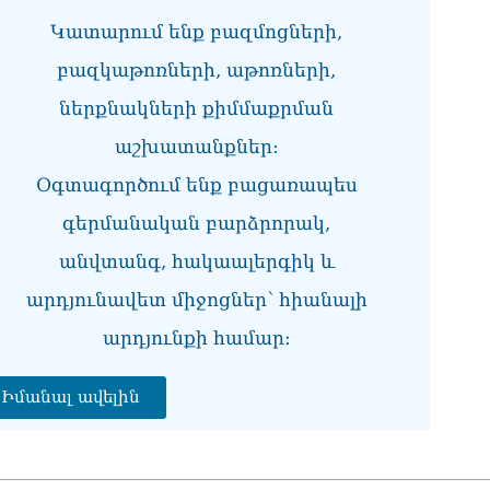
06.0
Կատարում ենք բազմոցների,
Բա
բազկաթոռների, աթոռների,
գե
06.0
ներքնակների քիմմաքրման
ՌԴ
աշխատանքներ:
կտր
06.0
Օգտագործում ենք բացառապես
գերմանական բարձրորակ,
Մո
հյ
անվտանգ, հակաալերգիկ և
06.0
արդյունավետ միջոցներ՝ հիանալի
Եր
վի
արդյունքի համար։
06.0
Չե
Իմանալ ավելին
Սա
Գա
06.0