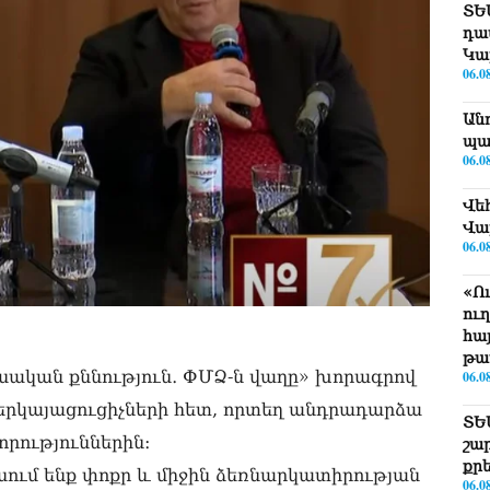
ՏԵ
դա
Կա
06.0
Ան
պա
06.0
Վե
Վա
06.0
«Ո
ու
հայ
թա
ական քննություն․ ՓՄՁ-ն վաղը» խորագրով
06.0
ներկայացուցիչների հետ, որտեղ անդրադարձա
ՏԵ
րություններին։
շա
քր
ւմ ենք փոքր և միջին ձեռնարկատիրության
06.0