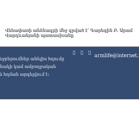
Փա
աշ
ար
06.0
Վեհափառի անձնագրի մեջ գրված է՝ Գարեգին Բ. Արամ
Վարդևանյանի պատասխանը
Ռո
կո
06.0
armlife@internet.
եջբերումներ անելիս հղումը
Ու
06.0
ասնակի կամ ամբողջական
 հղման արգելվում է:
Երկ
մա
06.0
«Հ
Կե
06.0
«Հ
ցու