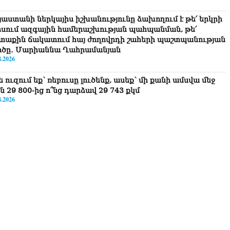
յաստանի ներկայիս իշխանությունը ձախողում է թե՛ երկրի
րսում ազգային համերաշխության պահպանման, թե՛
տաքին ճակատում հայ ժողովրդի շահերի պաշտպանության
րծը․ Մարիաննա Ղահրամանյան
8.2026
 ուզում եք՝ ռեբուսը լուծենք, ասեք՝ մի քանի ամսվա մեջ
ն 29 800-ից ո՞նց դարձավ 29 743 քկմ
8.2026
ՍԱՆՅՈւԹ․ «Մենք մեր խոսքը դեռ կասենք»․ Դավիթ
խանյան
8.2026
ՍԱՆՅՈւԹ․ Աբսուրդ մեկ՝ դատարանը ո՞նց կարող է
ամտել Եկեղեցու գործին, մի հատ էլ ասում են՝ չի
տարվում վճիռը
8.2026
րապատում գործող բենզալցակայանում պայթյուն է տեղի
նեցել. կան վիրավորներ