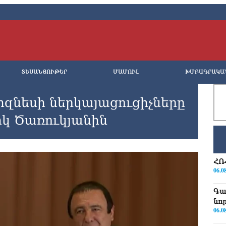
ՏԵՍԱՆՅՈՒԹԵՐ
ՄԱՄՈՒԼ
ԽՄԲԱԳՐԱԿԱ
իզնեսի ներկայացուցիչները
իկ Ծառուկյանին
ՀՌ
06.0
Գա
նո
06.0