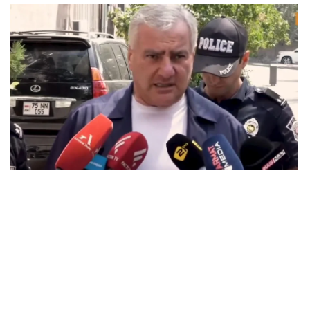
կոլ Փաշինյանը մեկնել է Ղրղզստանի Հանրապետություն
8.2026
ՍԱՆՅՈւԹ․ Սրբազանների, Սամվել Կարապետյանի
լանքները եղել են ապօրինի, չեք կարող իմ հետ
ամաձայնվել․ Արամ Վարդևանյան
8.2026
ենայն Հայոց Կաթողիկոսը և 6 եպիսկոպոսները
սնակցելու են դատական առաջին նիստին
8.2026
հագ Մարտիրոսյանը որոնվում է որպես անհետ կորած
8.2026
Ն-ն 1 մլն դոլար կստանա արտերկրում Անկախության 35–
յակի միջոցառումների համար
8.2026
ղիղ միացում․ Ազգային ժողովը շարոնակում է իր
խատանքը
8.2026