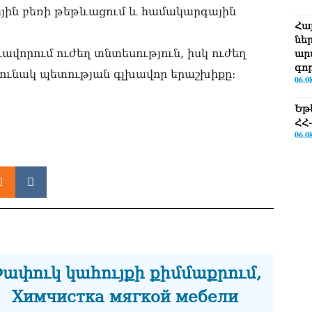
ային բեռի թեթևացում և համակարգային
Հա
նե
վորում ուժեղ տնտեսություն, իսկ ուժեղ
ար
գո
ցունակ պետության գլխավոր երաշխիքը։
06.0
Եթե
ՀՀ-
06.0
ՏԵ
Իշ
06.0
ՏԵ
միջ
կա
06.0
ափուկ կահույքի քիմմաքրում,
Նո
Химчистка мягкой мебели
ու