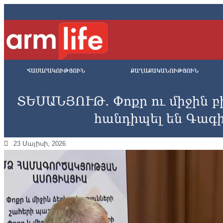
ՀԱՍԱՐԱԿՈՒԹՅՈՒՆ
ՔԱՂԱՔԱԿԱՆՈՒԹՅՈՒՆ
ՏԵՍԱՆՅՈՒԹ․ Փոքր ու միջին բ
հանդիպել են Գագ
23 Մայիսի, 2026