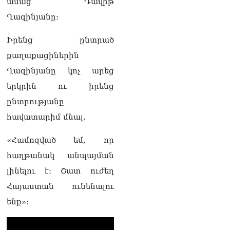
ասաց Դավիթ
07.08.2026
Ղազինյանը։
Դուք էլ մի դատվեք, դուք
մի անգամ դատվել եք.
Իրենց ընտրած
Ղազինյանը՝ ՔՊ–ականին
07.08.2026
քաղաքացիներին
Ղազինյանը կոչ արեց
Ռուսաստանը
ահազանգում է, որ կարող է
երկրին ու իրենց
դադարել զբոսաշրջային
ընտրությանը
ռեսուրսի հոսքը դեպի
Հայաստան․ ինչ տեղի
հավատարիմ մնալ.
կունենա
07.08.2026
«Համոզված եմ, որ
հաղթանակ անպայման
Միշուստինը «ոտքի վրա»
շփվել է Փաշինյանի հետ
լինելու է։ Շատ ուժեղ
07.08.2026
Հայաստան ունենալու
ՏԵՍԱՆՅՈւԹ․ Այսօր մեր
ենք»։
ամոթի օրն է,
խայտառակություն է՝
դատում են Վեհափառին.