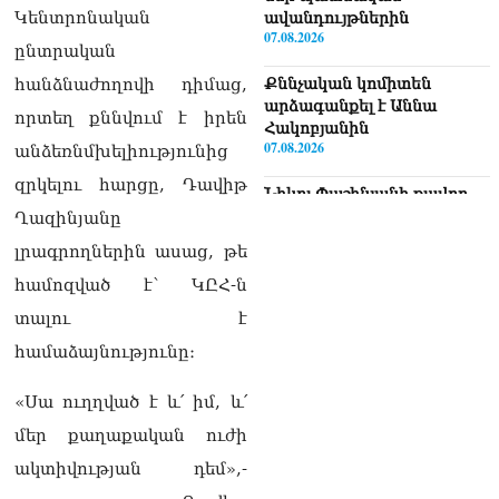
Կենտրոնական
ավանդույթներին
07.08.2026
ընտրական
հանձնաժողովի դիմաց,
Քննչական կոմիտեն
արձագանքել է Աննա
որտեղ քննվում է իրեն
Հակոբյանին
07.08.2026
անձեռնմխելիությունից
զրկելու հարցը, Դավիթ
Նիկոլ Փաշինյանի քավոր
մարզպետն ավելի քան 5
Ղազինյանը
տարում ոչ մի ասուլիս չի
լրագրողներին ասաց, թե
տվել. Ոսկան Սարգսյան
07.08.2026
համոզված է՝ ԿԸՀ-ն
տալու է
ՄԱԿ Գլխավոր
քարտուղարի ուղերձը
համաձայնությունը։
Փաշինյանին
արտահայտում է թերեւս
«Սա ուղղված է և՛ իմ, և՛
համաշխարհային
մեր քաղաքական ուժի
անցուդարձում շատ բան
որոշող կենտրոնների
ակտիվության դեմ»,-
տրամադրություններ