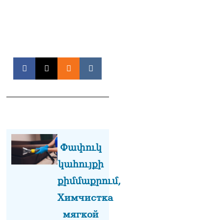
դատում է ձեր խիղճը,
նրանց, ովքեր Հուդայի
ճանապարհով չեն գնացել.
Գառնիկ Դավթյան
07.08.2026
Կանադայի Հայոց թեմը
դատապարտել է
Վեհափառի նկատմամբ
քրեական հետապնդումը
07.08.2026
ՀՀ–ի համար ԵԱՏՄ–ի հետ
համագործակցության
խորացումը
Փափուկ
առաջնահերթություն է.
Փաշինյան
կահույքի
07.08.2026
քիմմաքրում,
Ուղիղ միացում․ Ազգային
Химчистка
ժողովը շարունակում է
փոխնախագահի
мягкой
ընտրությունը