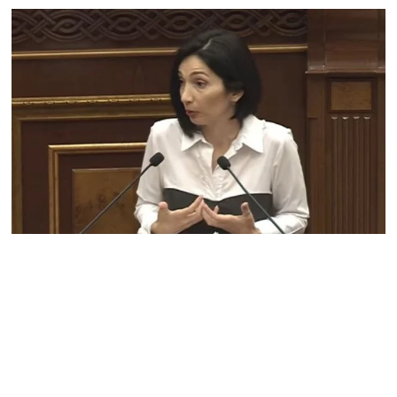
07.08.2026
«Հրապարակ»․ «Կա՛մ
ենթարկվում եք, կա՛մ
ազատվում եք». Ամեն մեկն
իր համակարգում «ցար ի
բոգ է» իրեն զգում
07.08.2026
Գարեգին Բ Վեփահառին
դատարան կանչելն
անընդունելի է եւ
դատապարտելի. Արամ Ա
07.08.2026
Մոսկվան արձանագրում է
Երևանի կողմից
«շանտաժի անցնելու»
փորձեր․ Ալեքսեյ Ֆադեև
06.08.2026
Նուբարաշենի
աղբավայրում տրակտորով