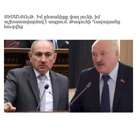
աղբը հրելիս այն լցվել է 29-
ամյա աշխատակցի վրա.
ՏԵՍԱՆՅՈւԹ․ Իմ ընտանիքը փող չունի, իմ
վերջինս մաhшցել է
աշխատավարձով է ապրում. Թագուհի Ղազարյանը
06.08.2026
հուզվեց
ՀՌՀ-ն «Կենտրոն»
հեռուստաընկերությանը
տուգանել է
06.08.2026