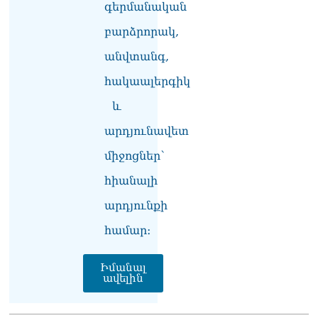
գերմանական
«Ժողովուրդ». Ինչ
բարձրորակ,
ունեցվածքով ավարտեց
անվտանգ,
պատգամավորական
գործունեությունը Հայկ
հակաալերգիկ
Սարգսյանը
07.08.2026
և
«Հրապարակ»․ Սասունի
արդյունավետ
սիրտը կփորձեն շահել
07.08.2026
միջոցներ՝
հիանալի
«Հրապարակ»․ Արայիկ
Հարությունյանի «մուրազը
արդյունքի
փորը չի՞ մնա»
07.08.2026
համար։
«Ժողովուրդ». Ում շքեղ
Իմանալ
նորոգված
ավելին
աշխատասենյակն է
տրամադրվել Արայիկ
Հարությունյանին