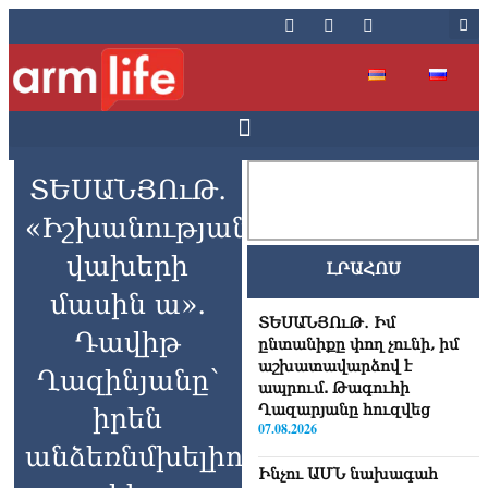
ՏԵՍԱՆՅՈւԹ․
«Իշխանության
վախերի
ԼՐԱՀՈՍ
մասին ա»․
ՏԵՍԱՆՅՈւԹ․ Իմ
Դավիթ
ընտանիքը փող չունի, իմ
աշխատավարձով է
Ղազինյանը՝
ապրում. Թագուհի
Ղազարյանը հուզվեց
իրեն
07.08.2026
անձեռնմխելիությունից
Ինչու ԱՄՆ նախագահ