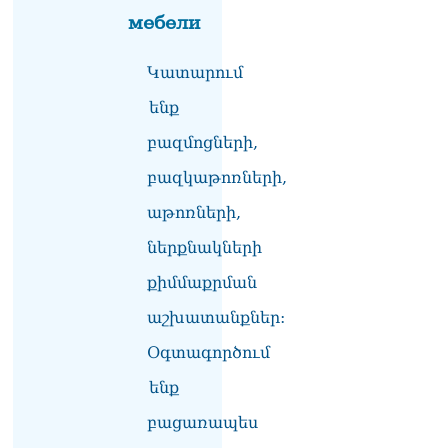
07.08.2026
мебели
«Ժամը 15:00-ից «Ուժեղ
Հայաստան»-ի
Կատարում
պատգամավորները կլքեն
ենք
ԱԺ-ն և կշարժվեն դեպի
Էջմիածին»․ Նարեկ
բազմոցների,
Կարապետյան
07.08.2026
բազկաթոռների,
Երկար ժամանակ լույս չի
աթոռների,
լինելու Երևանում ու 9
ներքնակների
մարզում
07.08.2026
քիմմաքրման
«Ստիպված կլինենք մեր
աշխատանքներ:
քաղաքացիներին հորդորել
չայցելել Հայաստան»․
Օգտագործում
Ռուսական կողմը
ենք
մանրամասներ է հայտնել
Մատվիենկոյի և
բացառապես
Ռուբինյանի զրույցից
07.08.2026