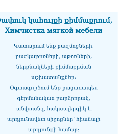
շո
ժո
քա
08.0
ափուկ կահույքի քիմմաքրում,
Химчистка мягкой мебели
Սո
սա
08.0
Կատարում ենք բազմոցների,
Փա
բազկաթոռների, աթոռների,
08.0
ներքնակների քիմմաքրման
«Ո
աշխատանքներ:
Ստ
08.0
Օգտագործում ենք բացառապես
«Ե
գերմանական բարձրորակ,
տա
08.0
անվտանգ, հակաալերգիկ և
արդյունավետ միջոցներ՝ հիանալի
«Ց
Սո
արդյունքի համար։
08.0