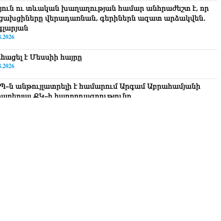
յուն ու տևական խաղաղության համար անհրաժեշտ է, որ
ցախցիները վերադառնան, գերիներն ազատ արձակվեն․
գլարյան
8.2026
hացել է Մեսսիի հայրը
8.2026
Պ–ն անթույլատրելի է համարում Արգամ Աբրահամյանի
րաբերյալ ՔԿ–ի հաղորդագրությունը
8.2026
ՍԱՆՅՈւԹ․ «Այսօր զանգել եմ Ադրբեջանի նախագահին»․
կոլ Փաշինյան
8.2026
դրեր Հովիկ Աբրահամյանի որդու՝ Արգամ Աբրահամյանի
րբակալությունից
8.2026
րբեջանը և Հայաստանը մեկ տարվա ընթացքում կարևոր և
ռական քայլեր են ձեռնարկել, որպեսզի խաղաղությունը