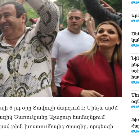
09.0
Ար
09.0
Ծե
կա
09.0
Նի
ըն
աշ
հա
09.0
Սե
օգ
09.0
6-րդ օրը Տավուշի մարզում է: Մինչև այժմ
գիկ Ծառուկյանը Աչաջուր համայնքում
Ֆի
Հա
լավ թիմ, խոստումնալից ծրագիր, որպեսզի
09.0