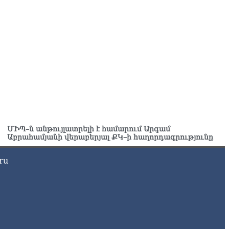
րապարակ». Հայկական ծիրանի մասին ռուս-
րբեջանական սահմանին մատնել են «հայկական թերթերը»
8.2026
րապարակ». Փաշինյանը որս է սկսել Ծառուկյանի
մախոհների նկատմամբ
8.2026
րապարակ». Խիստ զգուշացրել են, սպառնացել ազատել
8.2026
ՄԻՊ–ն անթույլատրելի է համարում Արգամ
ողովուրդ». Աղվան Վարդանյանը մեկուսացած է
Աբրահամյանի վերաբերյալ ՔԿ–ի հաղորդագրությունը
բակցությունից
8.2026
ru
րապարակ». Հեռացող պատգամավորների հաշվին 5 մլն
ամ գումար է փոխանցվել
8.2026
ՍԱՆՅՈւԹ․ Աժ-ն ձերը չէ, ասոցացիան, թե ձեր մոտ ԱԺ
խնախագահ պետք է աշխատի Վարդևանյանը, տեղին չէ.