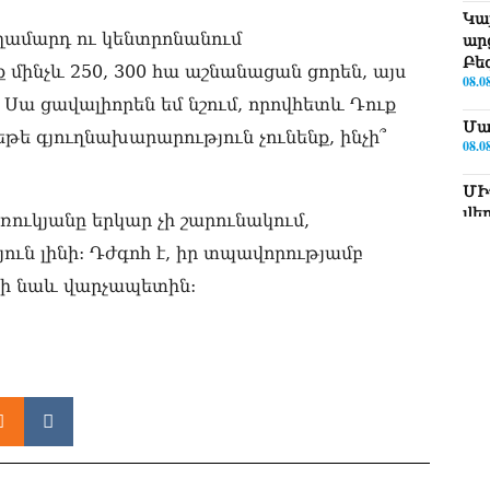
Կա
տղամարդ ու կենտրոնանում
ար
Բե
մինչև 250, 300 հա աշնանացան ցորեն, այս
08.0
 Սա ցավալիորեն եմ նշում, որովհետև Դուք
Մա
եթե գյուղնախարարություն չունենք, ինչի՞
08.0
ՄԻ
վե
ուկյանը երկար չի շարունակում,
08.0
ուն լինի: Դժգոհ է, իր տպավորությամբ
ՏԵ
ւնի նաև վարչապետին:
Նի
08.0
Կա
ձե
08.0
Ադ
վճ