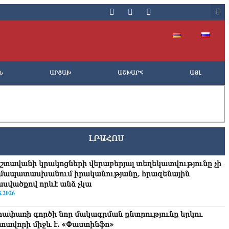
Ն
ԱՐՑԱԽ
ԱՇԽԱՐՀ
ԱՅԼ
ԼՐԱՀՈՍ
շտավանի կրակոցների վերաբերյալ տեղեկատվությունը չի
մապատասխանում իրականությանը, հրազենային
ասվածքով որևէ անձ չկա
8.2026
հափառի գործի նոր մակագրման ընտրությունը երկու
տավորի միջև է. «Փաստինֆո»