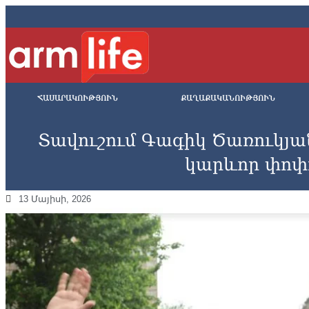
ՀԱՍԱՐԱԿՈՒԹՅՈՒՆ
ՔԱՂԱՔԱԿԱՆՈՒԹՅՈՒՆ
Տավուշում Գագիկ Ծառուկյա
կարևոր փոփ
13 Մայիսի, 2026