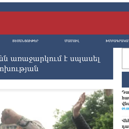
ՏԵՍԱՆՅՈՒԹԵՐ
ՄԱՄՈՒԼ
ԽՄԲԱԳՐԱԿԱ
նն առաջարկում է սպասել
ոխության
Դա
հա
վն
09.0
Վե
դա