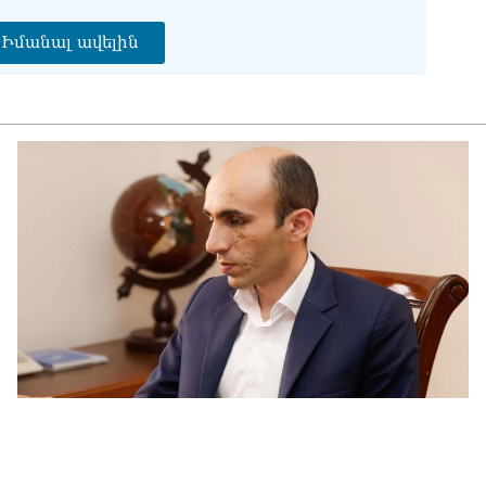
Եկ
Իմանալ ավելին
մտ
իր
08.0
«Հ
ստ
08.0
Ի՞
Մխ
08.0
Խա
ան
վե
Փա
08.0
«Ժ
Ռո
08.0