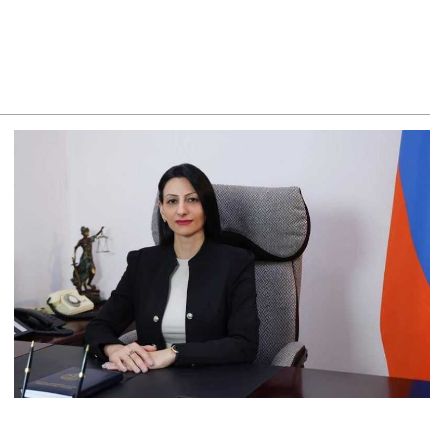
եղեցիների համաշխարհային խորհուրդը խորապես
ահոգված է Հայ առաքելական եկեղեցու շուրջ ստեղծված
ավիճակով
8.2026
րապարակ». Հայկ Կոնջորյանի կնոջից շատ աշխատավարձ
ացող պաշտոնյաների կանայք էլ կան
8.2026
նչն է պակասում լիակատար երջանկության համար.
իթարյանը նշել է կարիերայի գլխավոր երազանքի մասին
8.2026
ղաղությունն անշրջելի դարձնելու համար
հրաժեշտություն է «Լեռնային Ղարաբաղի հայերի
րադարձի» իրավունքի մասին խոսույթը չշարունակելը.
շինյան
8.2026
ողովուրդ». Ինչ փոփոխություններ է արել ԱԺ-ում Ռուբեն
ւբինյանը
8.2026