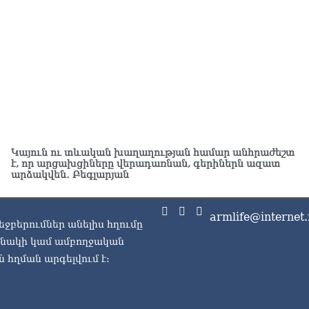
«Հ
ադ
08.0
«Հ
հա
08.0
«Հ
08.0
Կայուն ու տևական խաղաղության համար անհրաժեշտ
է, որ արցախցիները վերադառնան, գերիներն ազատ
արձակվեն․ Բեգլարյան
«Ժ
խմ
08.0
armlife@internet.
եջբերումներ անելիս հղումը
«Հ
ասնակի կամ ամբողջական
դր
08.0
 հղման արգելվում է:
ՏԵ
փո