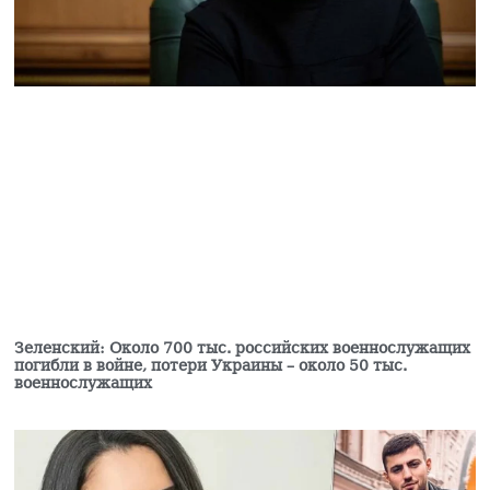
всё движимое
имущество «Мульти
Велнесс Центра»,
завладела этим
имуществом
01.08.2026
Коньячно-винно-
водочный комбинат
Царукяна передали
под управление
государства
31.07.2026
Виктор Васильев:НАТО
стремится «оттащить»
Армению от ОДКБ
Зеленский: Около 700 тыс. российских военнослужащих
31.07.2026
погибли в войне, потери Украины – около 50 тыс.
военнослужащих
Дрмеян подал в суд на
Пашиняна с
требованием
опровергнуть