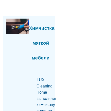
лишение Еревана
голоса в ОДКБ
потребует
консенсусного
решения
04.08.2026
Химчистка
Под Давидашенским
мостом Еревана
мягкой
обнаружено тело
молодого человека
03.08.2026
мебели
Карапетян: Католикос
сказал нам то, что
собирался сказать в
Национальном
LUX
Собрании
Cleaning
03.08.2026
Home
Бывший посол
выполняет
Армении в США
химчистку
назначена на новую