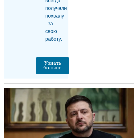
всегда
получали
В Грузии задержали
похвалу
криминального
авторитета «Паипуру»,
за
скрывавшегося от
свою
полиции несколько
работу.
месяцев
01.08.2026
В Ереване пьяный
Узнать
водитель «Kia Forte»
больше
насмерть сбил 80-
летнего пешехода
01.08.2026
Синоптики
рассказали, какой
будет погода в
Армении в августе
01.08.2026
Пироян: Мэрия
незаконно отобрала