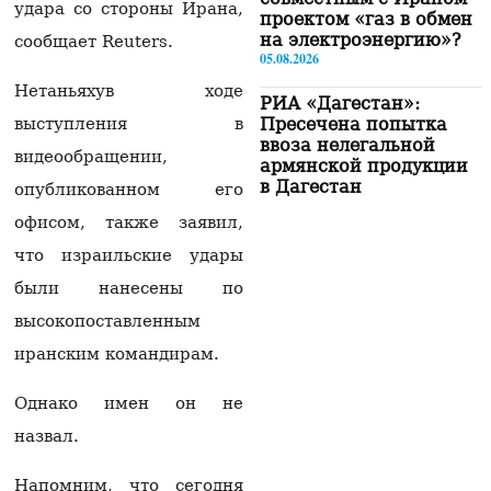
удара со стороны Ирана,
проектом «газ в обмен
на электроэнергию»?
сообщает Reuters.
05.08.2026
Нетаньяхув ходе
РИА «Дагестан»:
Пресечена попытка
выступления в
ввоза нелегальной
видеообращении,
армянской продукции
в Дагестан
опубликованном его
05.08.2026
офисом, также заявил,
Тело гендиректора
что израильские удары
сети супермаркетов
были нанесены по
найдено в одном из
офисов в Ереване –
высокопоставленным
СМИ
05.08.2026
иранским командирам.
Институт Лемкина
Однако имен он не
поддержал инициативу
назвал.
супруги Рубена
Варданяна
04.08.2026
Напомним, что сегодня