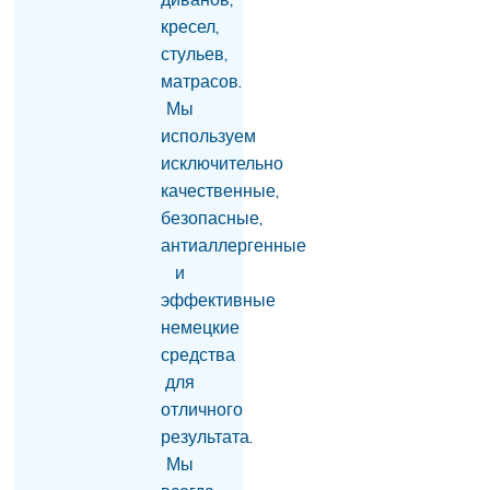
диванов,
должность
03.08.2026
кресел,
стульев,
Депутат от правящей в
матрасов.
Армении партии:
Мы
Надеюсь, у меня не
спросят, почему я
используем
родился в Баку
исключительно
02.08.2026
качественные,
Четырнадцать человек
безопасные,
отравились на банкете
антиаллергенные
в Арташате
и
02.08.2026
эффективные
Никол Пашинян
немецкие
назначен премьер-
средства
министром Армении
02.08.2026
для
отличного
Правительство
результата.
Армении подало в
Мы
отставку
02.08.2026