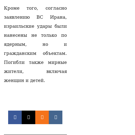
веках
04.08.2026
Кроме того, согласно
заявлению ВС Ирана,
Заблокированы
продажи в России 70
израильские удары были
тыс бутылок с водой и
газировкой из
нанесены не только по
Армении
ядерным, но и
04.08.2026
гражданским объектам.
Землетрясение
Погибли также мирные
магнитудой 3
произошло недалеко
жители, включая
от Сисиана
женщин и детей.
04.08.2026
Арестованный сбежал
из суда
административного
района Нор Норк
Еревана
04.08.2026
Постпред Васильев: