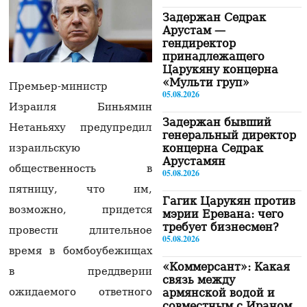
Задержан Седрак
Арустам —
гендиректор
принадлежащего
Царукяну концерна
«Мульти груп»
Премьер-министр
05.08.2026
Израиля Биньямин
Задержан бывший
Нетаньяху предупредил
генеральный директор
концерна Седрак
израильскую
Арустамян
общественность в
05.08.2026
пятницу, что им,
Гагик Царукян против
возможно, придется
мэрии Еревана: чего
требует бизнесмен?
провести длительное
05.08.2026
время в бомбоубежищах
«Коммерсант»: Какая
в преддверии
связь между
ожидаемого ответного
армянской водой и
совместным с Ираном