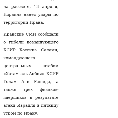
на рассвете, 13 апреля,
Парламент Армении в
ходе тайного
Израиль нанес удары по
голосования избрал
территории Ирана.
вице-спикера НС от
правящей партии
«Гражданский
Иранские СМИ сообщали
договор»
о гибели командующего
04.08.2026
КСИР Хосейна Салами,
Самвел Карапетян: Я
занимался
командующего
благотворительностью,
центральным штабом
когда Пашинян еще не
родился
«Хатам аль-Анбия» КСИР
04.08.2026
Голам Али Рашида, а
Депутат: «Армпочта» и
также трех физиков-
Министерство
ядерщиков в результате
высокотехнологической
промышленности
атаки Израиля в пятницу
Армении словно
находятся в XIX–XX
утром по Ирану.