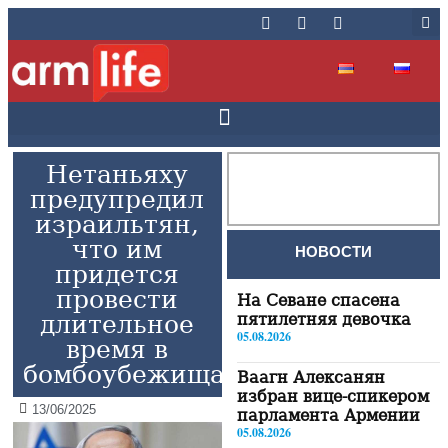
Нетаньяху
предупредил
израильтян,
что им
НОВОСТИ
придется
провести
На Севане спасена
длительное
пятилетняя девочка
05.08.2026
время в
бомбоубежищах
Ваагн Алексанян
избран вице-спикером
13/06/2025
парламента Армении
05.08.2026