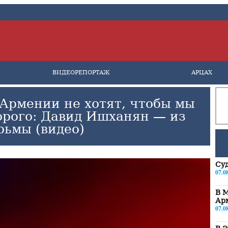
ВИДЕОРЕПОРТАЖ
АРЦАХ
 Армении не хотят, чтобы мы
корого: Давид Ишханян — из
рьмы (видео)
Суд
07.0
В М
Ар
07.0