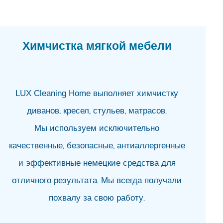
от
06.0
На 
05.0
Химчистка мягкой мебели
Ва
05.0
За
LUX Cleaning Home выполняет химчистку
Ца
05.0
диванов, кресел, стульев, матрасов.
За
Мы используем исключительно
Ар
05.0
качественные, безопасные, антиаллергенные
Гаг
и эффективные немецкие средства для
би
05.0
отличного результата. Мы всегда получали
«Ко
похвалу за свою работу.
сов
эл
05.0