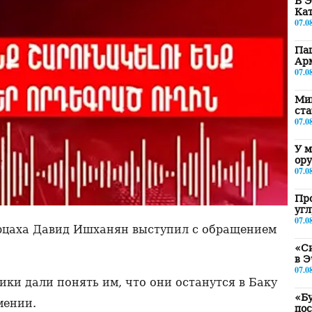
В Э
Ка
07.0
Паш
Ар
07.0
Ми
ст
07.0
У м
ору
07.0
Пр
угл
07.0
рцаха Давид Ишханян выступил с обращением
«Си
в 
07.0
ки дали понять им, что они останутся в Баку
«Б
мении.
по