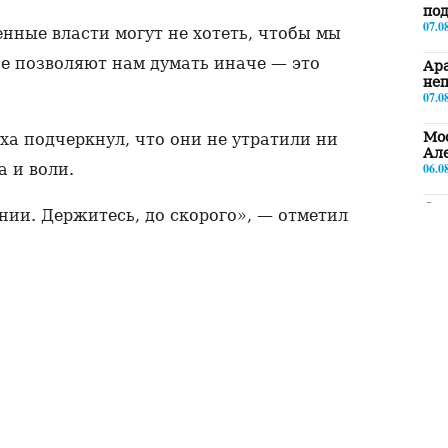
под
07.0
нные власти могут не хотеть, чтобы мы
е позволяют нам думать иначе — это
Ара
не
07.0
Мо
ха подчеркнул, что они не утратили ни
Ал
06.0
 и воли.
Сл
и. Держитесь, до скорого», — отметил
иму
кру
Ар
06.0
Гла
в п
06.0
«Мн
Кар
дух
06.0