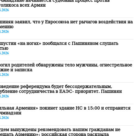
чмиадзине начинается судебный процесс против
толикоса всех Армян
8.2026
инян заявил, что у Евросоюза нет рычагов воздействия на
мению
8.2026
шустин «на ногах» пообщался с Пашиняном слушать
атью
8.2026
огил родителей обнаружены тело мужчины, огнестрельное
жие и записка
8.2026
оведение референдума будет бессодержательным,
убление сотрудничества в ЕАЭС- приоритет. Пашинян
8.2026
льная Армения» покинет здание НС в 15:00 и отправится
Эчмиадзин
8.2026
удем вынуждены рекомендовать нашим гражданам не
сещать Армению»: российская сторона раскрыла