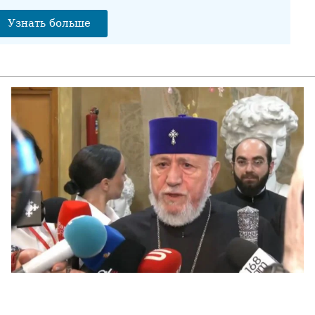
РИА
Узнать больше
арм
05.0
Тел
офи
05.0
Ин
Ва
04.0