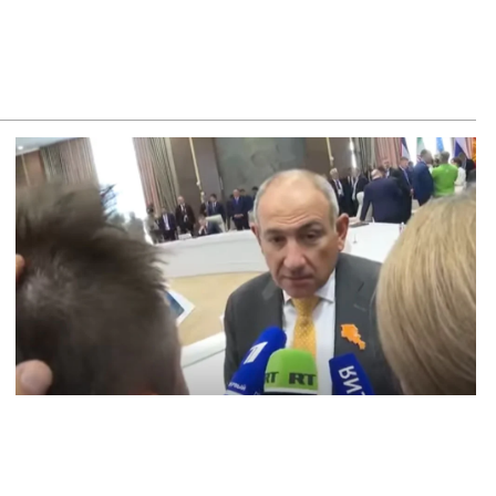
 «Дагестан»: Пресечена попытка ввоза нелегальной
янской продукции в Дагестан
8.2026
о гендиректора сети супермаркетов найдено в одном из
сов в Ереване – СМИ
8.2026
ститут Лемкина поддержал инициативу супруги Рубена
рданяна
8.2026