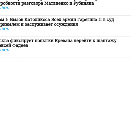
робности разговора Матвиенко и Рубиняна
8.2026
м I: Вызов Католикоса Всех армян Гарегина II в суд
приемлем и заслуживает осуждения
8.2026
сква фиксирует попытки Еревана перейти к шантажу —
ексей Фадеев
8.2026
едственный комитет: выявлены случаи вымогательства
щества стоимостью $2,5 млн и отмывания денег в особо
пном размере со стороны Гагика Царукяна и Седрака
утюняна
8.2026
ва фракции блока «Сильная Армения»: Завтра нас с 16:00
арламенте не будет
8.2026
е казалось, что они одумаются, но они продолжают»:
апетян — об уголовном преследовании представителей
овенства (видео)
8.2026