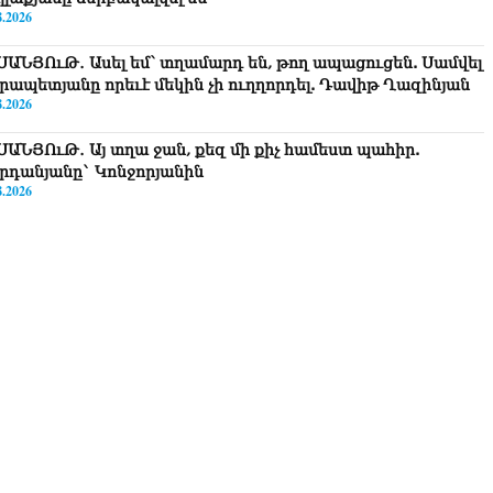
8.2026
ՍԱՆՅՈւԹ․ Ասել եմ՝ տղամարդ են, թող ապացուցեն. Սամվել
րապետյանը որեւէ մեկին չի ուղղորդել. Դավիթ Ղազինյան
8.2026
ՍԱՆՅՈւԹ․ Այ տղա ջան, քեզ մի քիչ համեստ պահիր.
րդանյանը` Կոնջորյանին
8.2026
ՍԱՆՅՈւԹ․ «Եթե որևէ մեկիդ իմաստություն է պակասում,
ղ խնդրի Աստծուց, և նրան կտրվի»․ Ռուբեն Մխիթարյան
8.2026
ստաբանները բողոքներ են ներկայացրել Անդրանիկ
անյանի կալանքի վերաբերյալ դատական ակտերի դեմ
8.2026
ոկորդիլոսների բուծարանն ի՞նչ եղավ»․ լրագրողը՝ Գարիկ
րգսյանին
8.2026