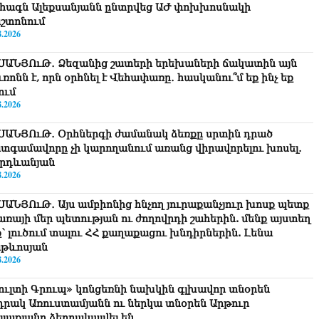
հագն Ալեքսանյանն ընտրվեց ԱԺ փոխխոսնակի
շտոնում
8.2026
ՍԱՆՅՈւԹ․ Ձեզանից շատերի երեխաների ճակատին այն
ւռոնն է, որն օրհնել է Վեհափառը․ հասկանու՞մ եք ինչ եք
ում
8.2026
ՍԱՆՅՈւԹ․ Օրհներգի ժամանակ ձեռքը սրտին դրած
տգամավորը չի կարողանում առանց վիրավորելու խոսել․
րդևանյան
8.2026
ՍԱՆՅՈւԹ․ Այս ամբիոնից հնչող յուրաքանչյուր խոսք պետք
ծառայի մեր պետության ու ժողովրդի շահերին. մենք այստեղ
ք՝ լուծում տալու ՀՀ քաղաքացու խնդիրներին. Լենա
թևոսյան
8.2026
ուլտի Գրուպ» կոնցեռնի նախկին գլխավոր տնօրեն
դրակ Առուստամյանն ու ներկա տնօրեն Արթուր
լլաքյանը ձերբակալվել են