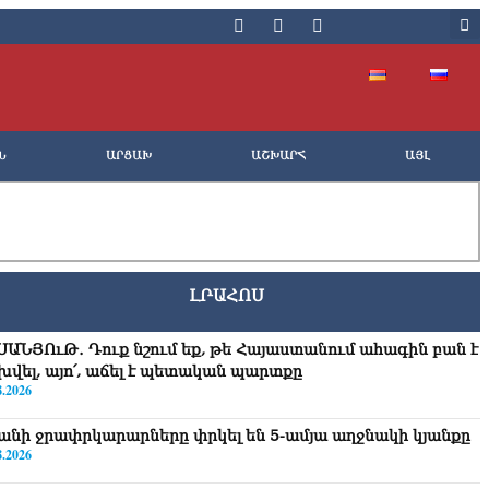
Ն
ԱՐՑԱԽ
ԱՇԽԱՐՀ
ԱՅԼ
ԼՐԱՀՈՍ
ՍԱՆՅՈւԹ․ Դուք նշում եք, թե Հայաստանում ահագին բան է
խվել, այո՛, աճել է պետական պարտքը
8.2026
անի ջրափրկարարները փրկել են 5-ամյա աղջնակի կյանքը
8.2026