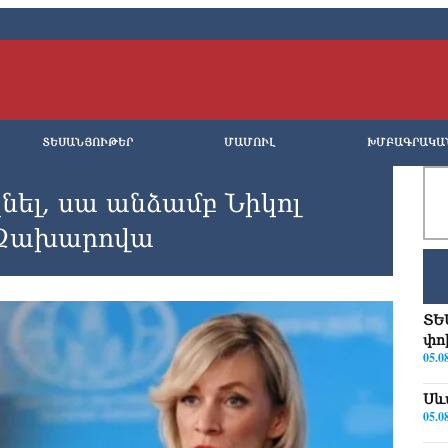
ՏԵՍԱՆՅՈՒԹԵՐ
ՄԱՄՈՒԼ
ԽՄԲԱԳՐԱԿԱ
նել, սա անձամբ Նիկոլ
. Զախարովա
ՏԵ
փո
05.0
Սև
05.0