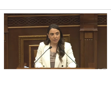
ՏԵ
տե
05.0
ՌԻ
հա
05.0
ՏԵ
մտ
Հա
05.0
ՏԵ
05.0
«Բ
հա
05.0
Ու
Ազ