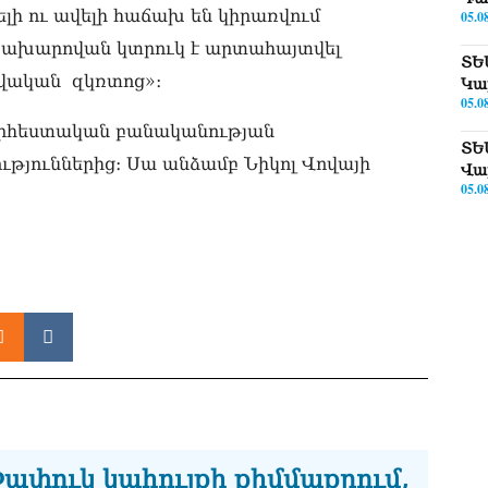
ի ու ավելի հաճախ են կիրառվում
05.0
Զախարովան կտրուկ է արտահայտվել
ՏԵ
վական զկռտոց»։
Կա
05.0
 արհեստական բանականության
ՏԵ
թյուններից։ Սա անձամբ Նիկոլ Վովայի
Վա
05.0
ՏԵ
թո
05.0
Փա
Թև
05.0
«Կ
Սա
05.0
ափուկ կահույքի քիմմաքրում,