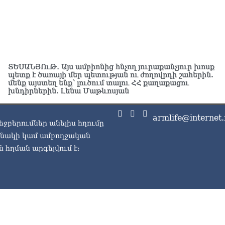
05.0
Էլ
05.0
«Ժ
ՏԵՍԱՆՅՈւԹ․ Այս ամբիոնից հնչող յուրաքանչյուր խոսք
սպ
պետք է ծառայի մեր պետության ու ժողովրդի շահերին.
05.0
մենք այստեղ ենք՝ լուծում տալու ՀՀ քաղաքացու
խնդիրներին. Լենա Մաթևոսյան
«Հ
Մա
05.0
armlife@internet.
եջբերումներ անելիս հղումը
ասնակի կամ ամբողջական
«Ժ
Հո
 հղման արգելվում է:
վե
05.0
«Հ
05.0
«Հ