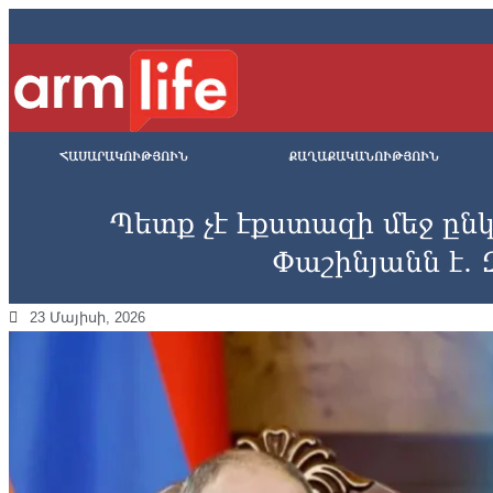
ՀԱՍԱՐԱԿՈՒԹՅՈՒՆ
ՔԱՂԱՔԱԿԱՆՈՒԹՅՈՒՆ
Պետք չէ էքստազի մեջ ընկ
Փաշինյանն է
23 Մայիսի, 2026