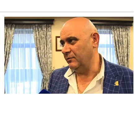
ՍԱՆՅՈւԹ․ «Դուք ընդդիմադիր հայացքներ ունեցողներին
ղեկանք չեք տրամադրում». Անդրանիկ Գևորգյան
8.2026
Ա «Դաղստան». Կանխվել է Դաղստան անօրինական
յկական արտադրանքի ներմուծման փորձը
8.2026
ՍԱՆՅՈւԹ․ Ճիշտ եմ հասկանում, որ դուք 3-4 տարեկանում
ել եք սրճարան՝ ինչ որ հաստավիզ ախրանիկներ են եղել․
յկ Ֆարմանյանը՝ Վահագն Ալեքսանյանին
8.2026
ՍԱՆՅՈւԹ․ ԳՇ պետը անակնկալ այց է կատարել դիրքեր
8.2026
ոնուս» սուպերմարկետների ցանցի գրասենյակում
յտնաբերվել է հիմնադիրներից գլխավոր տնօրենի մարմինը
8.2026
ղիղ միացում․ Շարունակվում է Հայաստանի նորընտիր
գային ժողովի նիստը