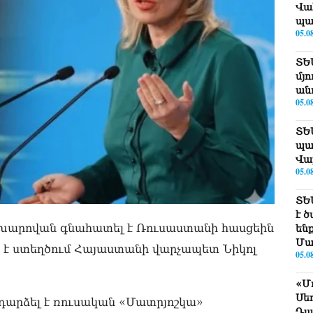
Վա
պա
05.0
ՏԵ
մյո
ան
05.0
ՏԵ
պա
Վա
05.0
ՏԵ
է 
խարովան գնահատել է Ռուսաստանի հասցեին
են
Մա
ր է ստեղծում Հայաստանի վարչապետ Նիկոլ
05.0
«Մ
Սե
 դարձել է ռուսական «Մատրյոշկա»
Դա