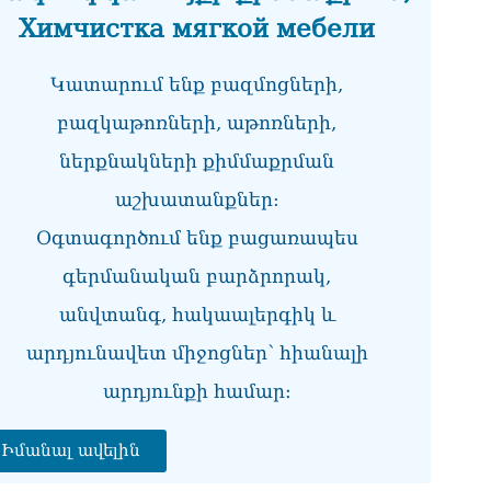
«Ա
Химчистка мягкой мебели
իր
05.0
Կատարում ենք բազմոցների,
ՏԵ
է,
բազկաթոռների, աթոռների,
մթ
05.0
ներքնակների քիմմաքրման
աշխատանքներ:
Գա
05.0
Օգտագործում ենք բացառապես
Ան
գերմանական բարձրորակ,
հա
05.0
անվտանգ, հակաալերգիկ և
ՏԵ
արդյունավետ միջոցներ՝ հիանալի
ան
արդյունքի համար։
05.0
Ի՞
Իմանալ ավելին
էլ
05.0