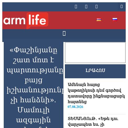
«Փաշինյանը
շատ մոտ է
պարտությանը,
ԼՐԱՀՈՍ
բայց
Ամենայն հայոց
իշխանությունը
կաթողիկոսի դեմ գործով
դատավորը ինքնաբացարկ
չի հանձնի».
հայտնեց
07.08.2026
Մամուլի
ազգային
ՏԵՍԱՆՅՈւԹ․ «Եթե դու
վարչապետ ես, չի