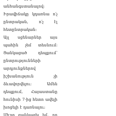
չունի. Ղահրամանյանը՝
անհանգստանալով։
Ղազարյանի
Իրավիճակը կդառնա ո՛չ
հայտարարության մասին
07.08.2026
ընտրական, ո՛չ էլ
հետընտրական։
ՏԵՍԱՆՅՈւԹ․ Իմ
ընտանիքը փող չունի, իմ
Այլ սցենարներ այս
աշխատավարձով է
պահին չեմ տեսնում։
ապրում. Թագուհի
Ղազարյանը հուզվեց
Ցանկացած դեպքում՝
07.08.2026
ընտրությունների
Ինչու ԱՄՆ նախագահ
արդյունքներով
Թրամփը Ուկրաինային
«Պատրիոտ» հրթիռներ չի
իշխանություն չի
տրամադրի
ձևավորվելու։ Ամեն
07.08.2026
դեպքում, Հայաստանը
Փաշինյանը հասկացրել է,
հունիսի 7-ից հետո ավելի
որ Հայաստանին
Եվրամիության հետ
խոցելի է դառնալու։
մերձեցման մղել է
Միշտ ցանկացել եմ, որ