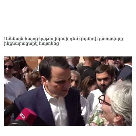
07.08.2026
ՀՀ–ի համար ԵԱՏՄ–ի հետ
համագործակցության
խորացումը
առաջնահերթություն է.
Ամենայն հայոց կաթողիկոսի դեմ գործով դատավորը
Փաշինյան
ինքնաբացարկ հայտնեց
07.08.2026
Ուղիղ միացում․ Ազգային
ժողովը շարունակում է
փոխնախագահի
ընտրությունը
07.08.2026
«Ժամը 15:00-ից «Ուժեղ
Հայաստան»-ի
պատգամավորները կլքեն
ԱԺ-ն և կշարժվեն դեպի
Էջմիածին»․ Նարեկ
Կարապետյան
07.08.2026