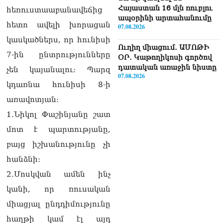
Հայաստան 16 մլն ռուբլու
հեռուստաաբանավեճից
ապօրինի արտահանումը
հետո ավելի խորացան
07.08.2026
կասկածներս, որ հունիսի
Ուղիղ միացում․ ԱՄՈԹԻ
7-ին ընտրությունները
ՕՐ․ Կաթողիկոսի գործով
դատական առաջին նիստը
չեն կայանալու։ Պարզ
07.08.2026
կդառնա հունիսի 8-ի
ՏԵՍԱՆՅՈւԹ․ «Այսօր ձեզ
առավոտյան։
համար ազգային ամոթի
1․Նիկոլ Փաշինյանը շատ
օ՞ր է»․ լրագրողը՝ ՔՊ-
ական պատգամավոր
մոտ է պարտությանը,
Ռուզաննա Երեմյանին
բայց իշխանությունը չի
07.08.2026
հանձնի։
ՏԵՍԱՆՅՈւԹ․ «Հնարավո՞ր
2․Մոսկվան ամեն ինչ
է զրկվեք մանդատից»․
լրագրողը՝ Էդգար
կանի, որ ռուսական
Ղազարյանին
միացյալ ընդդիմությունը
07.08.2026
հաղթի կամ էլ այդ