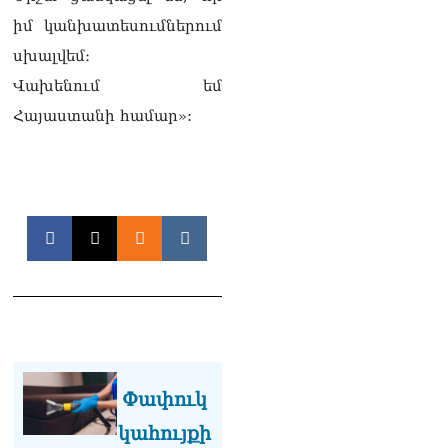
Լուկաշենկոն
07.08.2026
իմ կանխատեսումներում
սխալվեմ։
ՀՀ–ի համար ԵԱՏՄ–ի հետ
համագործակցության
Վախենում եմ
խորացումը
Հայաստանի համար»:
առաջնահերթություն է.
Փաշինյան
07.08.2026
ՀԲԸՄ-ն կոչ է անում
կասեցնել քրեական
վարույթը, որը հակասում է
մեր պատմական
ավանդույթներին
07.08.2026
Քննչական կոմիտեն
արձագանքել է Աննա
Հակոբյանին
Փափուկ
07.08.2026
կահույքի
Նիկոլ Փաշինյանի քավոր