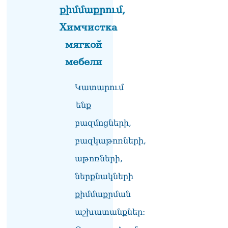
մարզպետն ավելի քան 5
քիմմաքրում,
տարում ոչ մի ասուլիս չի
Химчистка
տվել. Ոսկան Սարգսյան
07.08.2026
мягкой
ՄԱԿ Գլխավոր
мебели
քարտուղարի ուղերձը
Փաշինյանին
Կատարում
արտահայտում է թերեւս
համաշխարհային
ենք
անցուդարձում շատ բան
որոշող կենտրոնների
բազմոցների,
տրամադրություններ
07.08.2026
բազկաթոռների,
Դուք էլ մի դատվեք, դուք
աթոռների,
մի անգամ դատվել եք.
ներքնակների
Ղազինյանը՝ ՔՊ–ականին
07.08.2026
քիմմաքրման
Ռուսաստանը
աշխատանքներ:
ահազանգում է, որ կարող է
դադարել զբոսաշրջային