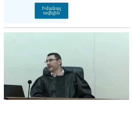
գործողությունները
Իմանալ
հակասահմանադրական
ավելին
են և հակազգային. ՀՅԴ
Բյուրո
07.08.2026
Ծնողների շիրիմի մոտ
հայտնաբերել է
տղամարդու մшրմին,
հրшզեն և նшմшկ
07.08.2026
ՏԵՍԱՆՅՈւԹ․ ՔՊ-ն այսօր
դատում է ձեր խիղճը,
նրանց, ովքեր Հուդայի
ճանապարհով չեն գնացել.
Գառնիկ Դավթյան
07.08.2026
Կանադայի Հայոց թեմը
դատապարտել է
Վեհափառի նկատմամբ
քրեական հետապնդումը