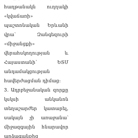
ՏԵՍԱՆՅՈւԹ․ Փաշինյանը
հաղթանակն ուղղակի
հայտարարել է, որ
Եվրամիությունը
«կվաճառի»
Հայաստանի վրա
պաշտոնական Երևանի
ազդեցության լծակներ
չունի
վրա՝ Զանգեզուրի
07.08.2026
«միջանցքի»
ՏԵՍԱՆՅՈւԹ․ «Ցավոք,
վերահսկողության և
լոգիստիկ խնդիրների
Հայաստանի՝ ԵՏՄ
պատճառով մեր
փոխադարձ առևտրի
անդամակցության
ծավալն այնքան էլ մեծ չէ»․
հավերժացման դիմաց։
Նիկոլ Փաշինյանը՝
Ղրղզստանի նախագահին
3․ Ադրբեջանական զորքը
07.08.2026
կսկսի անկանոն
Տիկի՜ն Ղազարյան, ցույց
տեղաշարժեր կատարել,
տվե՜ք այն էջը, որտեղ
սակայն չի առաջանա՝
գրված է Ուժեղ
Հայաստանի անունը, չեք
միջազգային հնարավոր
կարող, որովհետև նման էջ
արձագանքից
այդ զեկույցում գոյություն