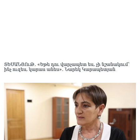
ՏԵՍԱՆՅՈւԹ․ «Եթե դու վարչապետ ես, չի նշանակում՝
ինչ ուզես, կարաս անես»․ Նարեկ Կարապետյան