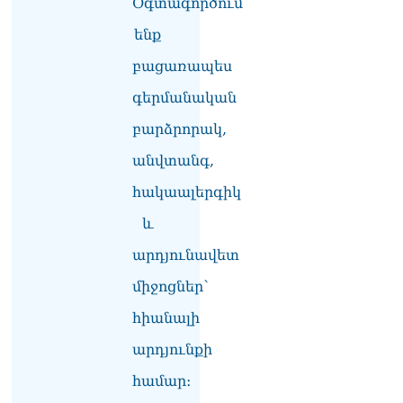
Օգտագործում
ռեսուրսի հոսքը դեպի
ենք
Հայաստան․ ինչ տեղի
կունենա
բացառապես
07.08.2026
գերմանական
Միշուստինը «ոտքի վրա»
շփվել է Փաշինյանի հետ
բարձրորակ,
07.08.2026
անվտանգ,
ՏԵՍԱՆՅՈւԹ․ Այսօր մեր
հակաալերգիկ
ամոթի օրն է,
խայտառակություն է՝
և
դատում են Վեհափառին.
Մարիաննա
արդյունավետ
Ղահրամանյան
07.08.2026
միջոցներ՝
հիանալի
Եկեղեցու հեղինակության
և նրա հոգևոր
արդյունքի
առաքելության դեմ
ուղղված ՀՀ
համար։
իշխանությունների